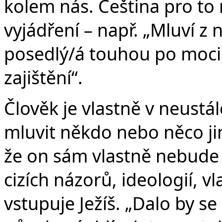
kolem nás. Čeština pro to
vyjádření – např. „Mluví z n
posedlý/á touhou po moci
zajištění“.
Člověk je vlastně v neustá
mluvit někdo nebo něco ji
že on sám vlastně nebude 
cizích názorů, ideologií, v
vstupuje Ježíš. „Dalo by se 