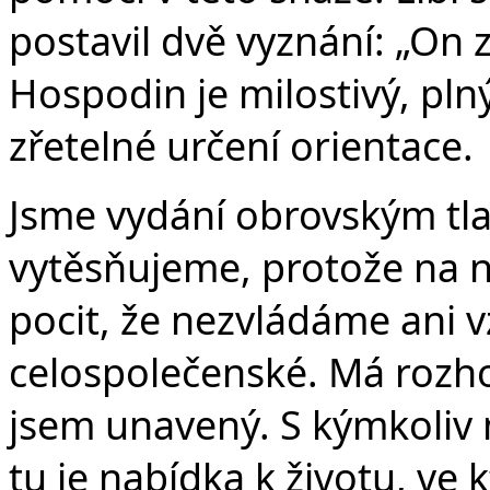
postavil dvě vyznání: „On 
Hospodin je milostivý, pln
zřetelné určení orientace.
Jsme vydání obrovským tl
vytěsňujeme, protože na
pocit, že nezvládáme ani 
celospolečenské. Má rozhodn
jsem unavený. S kýmkoliv m
tu je nabídka k životu, ve 