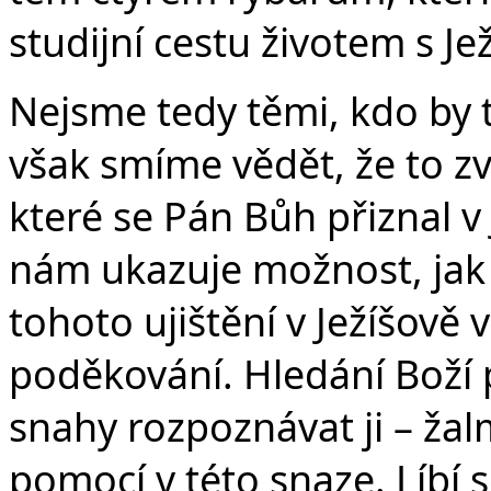
studijní cestu životem s J
Nejsme tedy těmi, kdo by 
však smíme vědět, že to zvl
které se Pán Bůh přiznal v 
nám ukazuje možnost, jak n
tohoto ujištění v Ježíšově 
poděkování. Hledání Boží p
snahy rozpoznávat ji – žal
pomocí v této snaze. Líbí s