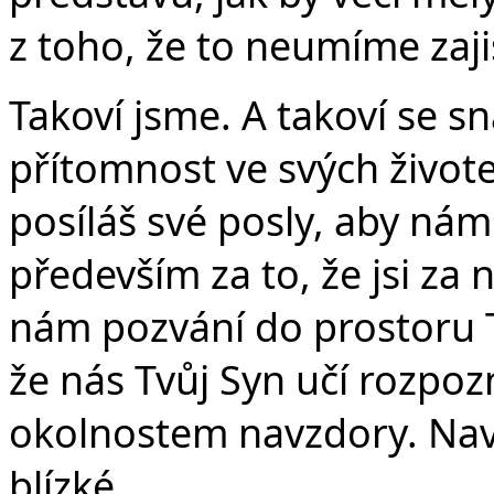
Č
z toho, že to neumíme zajis
Takoví jsme. A takoví se 
přítomnost ve svých život
posíláš své posly, aby ná
především za to, že jsi za
nám pozvání do prostoru T
že nás Tvůj Syn učí rozpo
okolnostem navzdory. Navz
blízké.