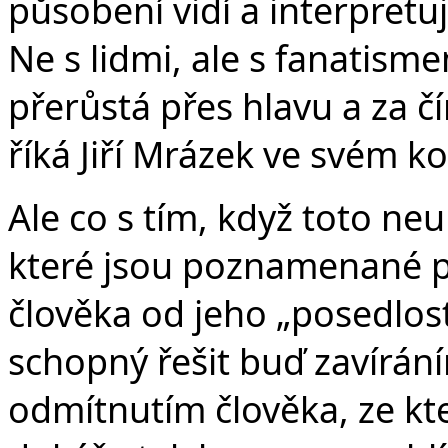
působení vidí a interpretuj
Ne s lidmi, ale s fanatism
přerůstá přes hlavu a za č
říká Jiří Mrázek ve svém k
Ale co s tím, když toto ne
které jsou poznamenané p
člověka od jeho „posedlost
schopný řešit buď zavírá
odmítnutím člověka, ze kt