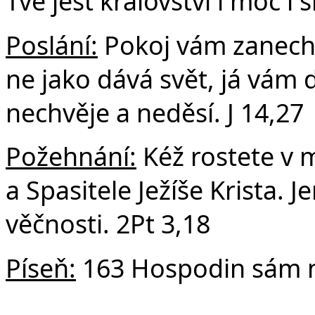
Tvé jest království i moc i
Poslání:
Pokoj vám zanech
ne jako dává svět, já vám 
nechvěje a neděsí. J 14,27
Požehnání:
Kéž rostete v 
a Spasitele Ježíše Krista. 
věčnosti. 2Pt 3,18
Píseň:
163 Hospodin sám 