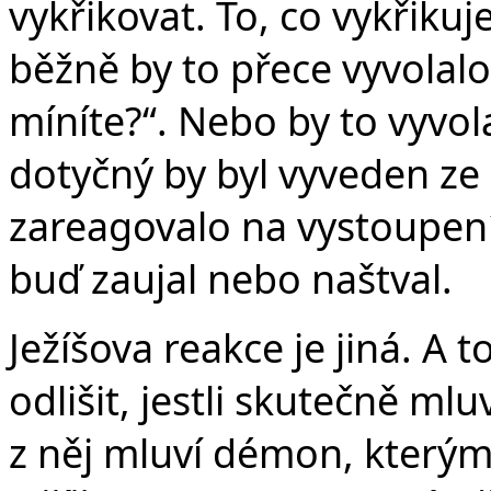
vykřikovat. To, co vykřikuje
běžně by to přece vyvolalo
míníte?“. Nebo by to vyvol
dotyčný by byl vyveden ze
zareagovalo na vystoupení
buď zaujal nebo naštval.
Ježíšova reakce je jiná. A 
odlišit, jestli skutečně ml
z něj mluví démon, kterým 