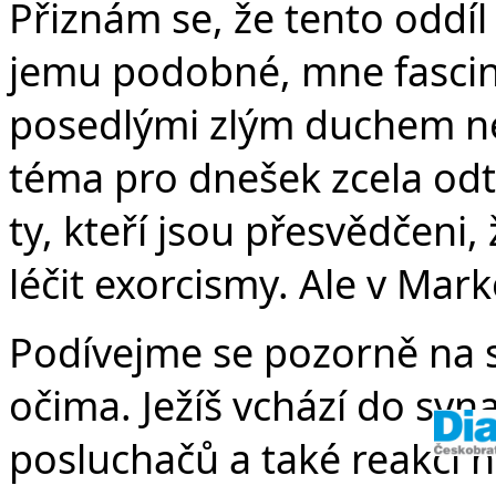
v
Přiznám se, že tento oddíl
jemu podobné, mne fascinuj
posedlými zlým duchem ne
téma pro dnešek zcela odt
ty, kteří jsou přesvědčeni
léčit exorcismy. Ale v Mark
Podívejme se pozorně na 
očima. Ježíš vchází do syn
posluchačů a také reakci n