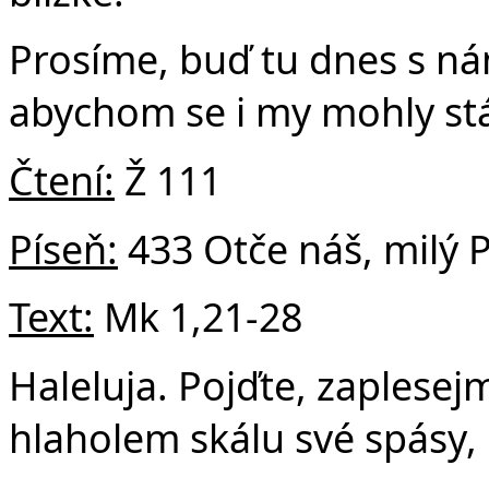
Prosíme, buď tu dnes s ná
abychom se i my mohly stá
Čtení:
Ž 111
Píseň:
433 Otče náš, milý 
Text:
Mk 1,21-28
Haleluja. Pojďte, zaplese
hlaholem skálu své spásy, 