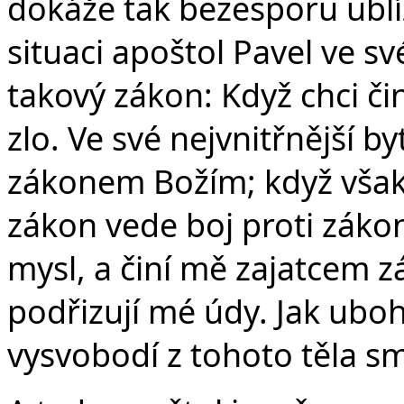
dokáže tak bezesporu ublíž
situaci apoštol Pavel ve sv
takový zákon: Když chci č
zlo. Ve své nejvnitřnější b
zákonem Božím; když však 
zákon vede boj proti záko
mysl, a činí mě zajatcem 
podřizují mé údy. Jak ubo
vysvobodí z tohoto těla sm