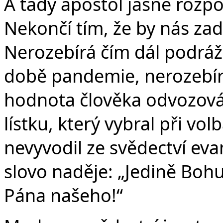
A tady apoštol jasně rozp
Nekončí tím, že by nás zad
Nerozebírá čím dál podrážd
době pandemie, nerozebírá
hodnota člověka odvozov
lístku, který vybral při vo
nevyvodil ze svědectví eva
slovo naděje: „Jedině Bohu 
Pána našeho!“