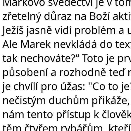
Markovo svědectví je v to
zřetelný důraz na Boží akti
Ježíš jasně vidí problém a
Ale Marek nevkládá do textu
tak nechováte?“ Toto je pr
působení a rozhodně teď ne
je chvílí pro úžas: "Co to j
nečistým duchům přikáže, 
nám tento přístup k člověk
těm čtyřem rybářům, kteří 