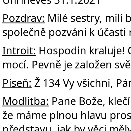
F
Pozdrav:
Milé sestry, milí b
společně pozváni k účasti n
Introit:
Hospodin kraluje! O
mocí. Pevně je založen svět
Píseň:
Ž 134 Vy všichni, Pá
Modlitba:
Pane Bože, kleč
že máme plnou hlavu pros
představu, jak by věci měl