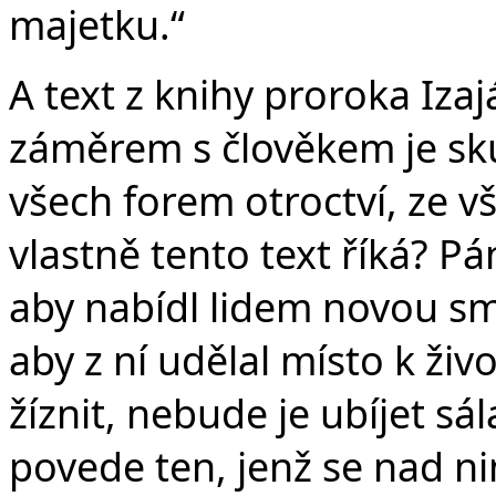
majetku.“
A text z knihy proroka Izaj
záměrem s člověkem je sk
všech forem otroctví, ze v
vlastně tento text říká? P
aby nabídl lidem novou sm
aby z ní udělal místo k ži
žíznit, nebude je ubíjet sál
povede ten, jenž se nad ni