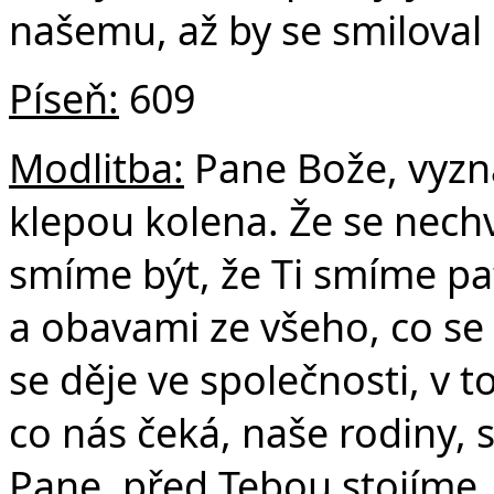
našemu, až by se smiloval
Píseň:
609
Modlitba:
Pane Bože, vyzn
klepou kolena. Že se nechv
smíme být, že Ti smíme pa
a obavami ze všeho, co se 
se děje ve společnosti, v 
co nás čeká, naše rodiny, sb
Pane, před Tebou stojíme.