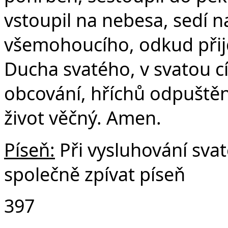
vstoupil na nebesa, sedí n
všemohoucího, odkud přijd
Ducha svatého, v svatou c
obcování, hříchů odpuštění
život věčný. Amen.
Píseň:
Při vysluhování sv
společně zpívat píseň
397