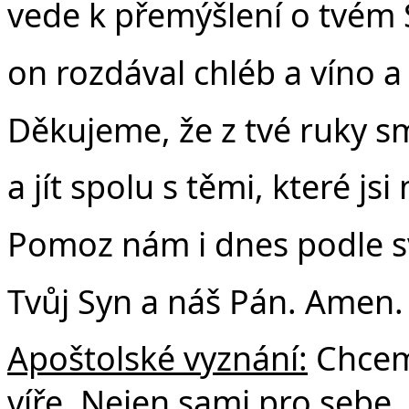
vede k přemýšlení o tvém 
on rozdával chléb a víno a
Děkujeme, že z tvé ruky sm
a jít spolu s těmi, které jsi
Pomoz nám i dnes podle svýc
Tvůj Syn a náš Pán. Amen.
Apoštolské vyznání:
Chceme
víře. Nejen sami pro sebe, 