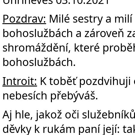
F
Pozdrav:
Milé sestry a milí
bohoslužbách a zároveň za
shromáždění, které probě
bohoslužbách.
Introit:
K toběť pozdvihuji o
nebesích přebýváš.
Aj hle, jakož oči služebník
děvky k rukám paní její: 