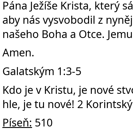
Pána Ježíše Krista, který 
aby nás vysvobodil z nyněj
našeho Boha a Otce. Jemu 
Amen.
Galatským 1:3-5
Kdo je v Kristu, je nové st
hle, je tu nové! 2 Korintsk
Píseň:
510