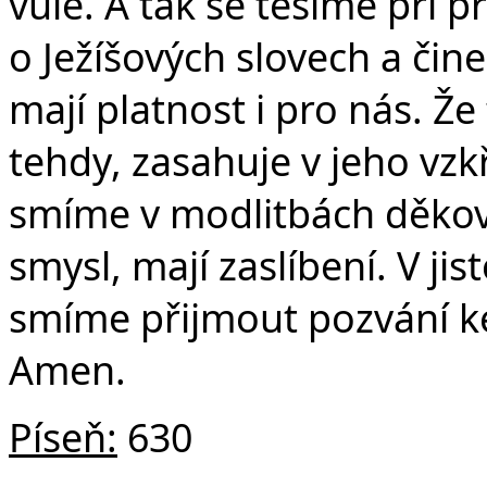
vůle. A tak se těšíme při p
o Ježíšových slovech a čin
mají platnost i pro nás. Že 
tehdy, zasahuje v jeho vzkř
smíme v modlitbách děkovat
smysl, mají zaslíbení. V ji
smíme přijmout pozvání ke 
Amen.
Píseň:
630