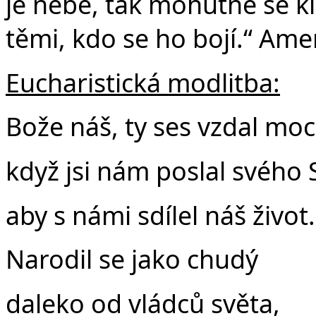
je nebe, tak mohutně se k
těmi, kdo se ho bojí.“ Ame
Eucharistická modlitba:
Bože náš, ty ses vzdal moc
když jsi nám poslal svého 
aby s námi sdílel náš život.
Narodil se jako chudý
daleko od vládců světa,