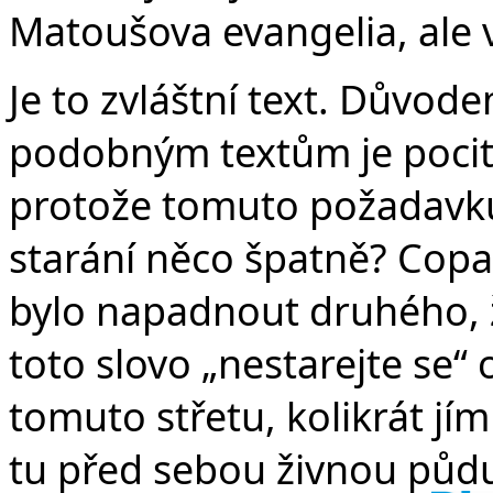
Matoušova evangelia, ale 
Je to zvláštní text. Důvo
podobným textům je pocit
protože tomuto požadavku
starání něco špatně? Copak
bylo napadnout druhého, že 
toto slovo „nestarejte se“ 
tomuto střetu, kolikrát j
tu před sebou živnou půdu