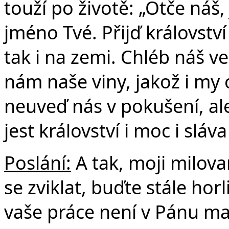
touží po životě: „Otče náš,
jméno Tvé. Přijď království
tak i na zemi. Chléb náš v
nám naše viny, jakož i my
neuveď nás v pokušení, al
jest království i moc i slá
Poslání:
A tak, moji milova
se zviklat, buďte stále horli
vaše práce není v Pánu ma