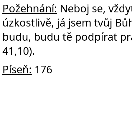
Požehnání:
Neboj se, vždyť
úzkostlivě, já jsem tvůj B
budu, budu tě podpírat pra
41,10).
Píseň:
176