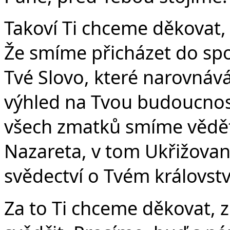
Č
Takoví Ti chceme děkovat,
Že smíme přicházet do spol
Tvé Slovo, které narovnává
výhled na Tvou budoucnos
všech zmatků smíme vědět o
Nazareta, v tom Ukřižova
svědectví o Tvém královstv
Za to Ti chceme děkovat, z