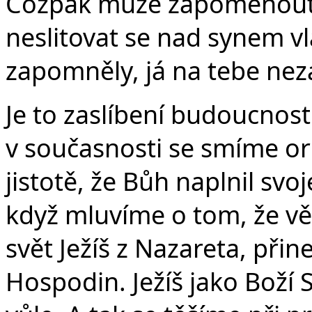
Cožpak může zapomenout 
neslitovat se nad synem vl
zapomněly, já na tebe ne
Je to zaslíbení budoucnosti
v současnosti se smíme ori
jistotě, že Bůh naplnil svoj
když mluvíme o tom, že věř
svět Ježíš z Nazareta, přin
Hospodin. Ježíš jako Boží 