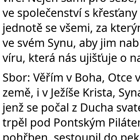
ve společenství s křesťany
jednotě se všemi, za který
ve svém Synu, aby jim nabí
víru, která nás ujišťuje o 
Sbor: Věřím v Boha, Otce 
země, i v Ježíše Krista, S
jenž se počal z Ducha svat
trpěl pod Pontským Pilátem
pohřben, sestoupil do peke