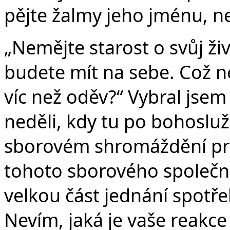
v
pějte žalmy jeho jménu, ne
„Nemějte starost o svůj živo
budete mít na sebe. Což ne
víc než oděv?“ Vybral jsem
neděli, kdy tu po bohosl
sborovém shromáždění prom
tohoto sborového společne
velkou část jednání spotř
Nevím, jaká je vaše reakce