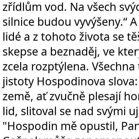
zřídlům vod. Na všech svý
silnice budou vyvýšeny.“ A
lidé a z tohoto života se t
skepse a beznaděj, ve kter
zcela rozptýlena. Všechna 
jistoty Hospodinova slova: 
země, ať zvučně plesají ho
lid, slitoval se nad svými 
"Hospodin mě opustil, Pa