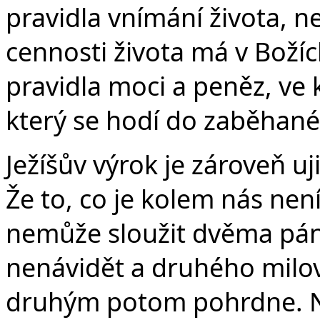
pravidla vnímání života, 
cennosti života má v Božíc
pravidla moci a peněz, ve 
který se hodí do zaběhané
Ježíšův výrok je zároveň u
Že to, co je kolem nás ne
nemůže sloužit dvěma pá
nenávidět a druhého milov
druhým potom pohrdne. N