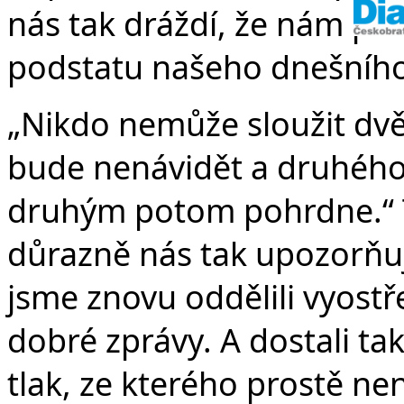
nás tak dráždí, že nám p
podstatu našeho dnešního
„Nikdo nemůže sloužit d
bude nenávidět a druhého 
druhým potom pohrdne.“ T
důrazně nás tak upozorňuj
jsme znovu oddělili vyostř
dobré zprávy. A dostali ta
tlak, ze kterého prostě nen