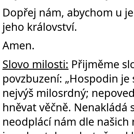
Dopřej nám, abychom u jeh
jeho království.
Amen.
Slovo milosti:
Přijměme slo
povzbuzení: „Hospodin je s
nejvýš milosrdný; nepove
hněvat věčně. Nenakládá s
neodplácí nám dle našich 