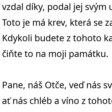
vzdal díky, podal jej svým
Toto je má krev, která se z
Kdykoli budete z tohoto kal
čiňte to na moji památku.
Pane, náš Otče, veď nás 
ať nás chléb a víno z tohot