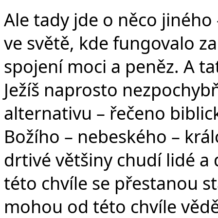
Ale tady jde o něco jiného
ve světě, kde fungovalo za
spojení moci a peněz. A ta
Ježíš naprosto nezpochybňu
alternativu – řečeno bibl
Božího – nebeského – králov
drtivé většiny chudí lidé a
této chvíle se přestanou st
mohou od této chvíle vědět