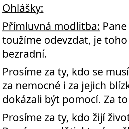
Ohlášky:
Přímluvná modlitba:
Pane 
toužíme odevzdat, je toho
bezradní.
Prosíme za ty, kdo se mus
za nemocné i za jejich blí
dokázali být pomocí. Za to
Prosíme za ty, kdo žijí ži