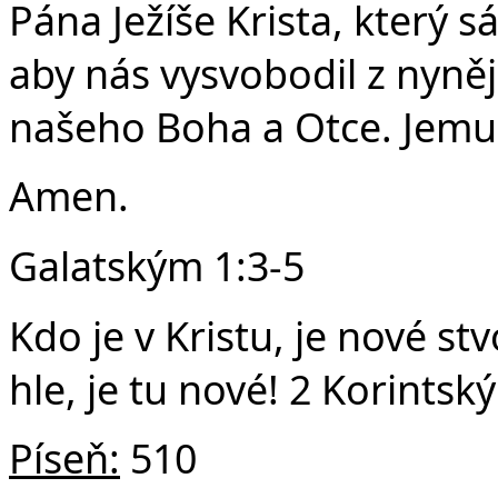
Pána Ježíše Krista, který 
aby nás vysvobodil z nyněj
našeho Boha a Otce. Jemu 
Amen.
Galatským 1:3-5
Kdo je v Kristu, je nové st
hle, je tu nové! 2 Korintsk
Píseň:
510