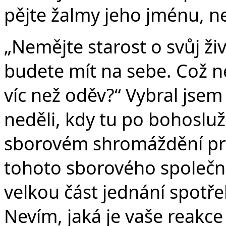
v
pějte žalmy jeho jménu, ne
„Nemějte starost o svůj živo
budete mít na sebe. Což ne
víc než oděv?“ Vybral jsem
neděli, kdy tu po bohosl
sborovém shromáždění prom
tohoto sborového společne
velkou část jednání spotř
Nevím, jaká je vaše reakce