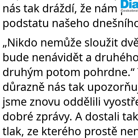
nás tak dráždí, že nám p
podstatu našeho dnešního
„Nikdo nemůže sloužit d
bude nenávidět a druhého 
druhým potom pohrdne.“ T
důrazně nás tak upozorňuj
jsme znovu oddělili vyostř
dobré zprávy. A dostali ta
tlak, ze kterého prostě nen