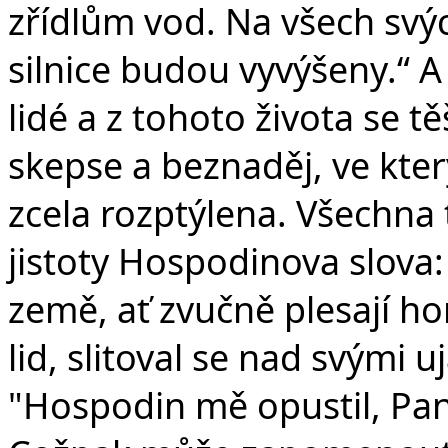
zřídlům vod. Na všech svý
silnice budou vyvýšeny.“ A
lidé a z tohoto života se t
skepse a beznaděj, ve kter
zcela rozptýlena. Všechna 
jistoty Hospodinova slova: 
země, ať zvučně plesají ho
lid, slitoval se nad svými 
"Hospodin mě opustil, Pa