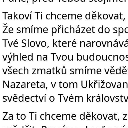
Č
Takoví Ti chceme děkovat,
Že smíme přicházet do spol
Tvé Slovo, které narovnává
výhled na Tvou budoucnos
všech zmatků smíme vědět o
Nazareta, v tom Ukřižova
svědectví o Tvém královstv
Za to Ti chceme děkovat, z