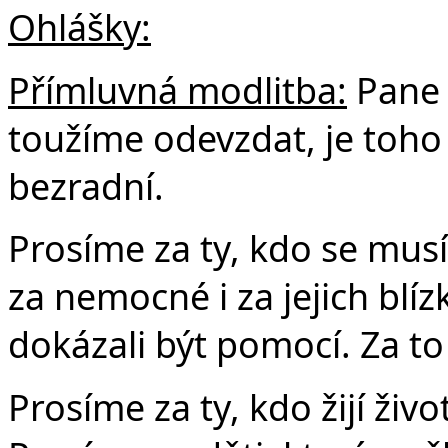
Ohlášky:
Přímluvná modlitba:
Pane 
toužíme odevzdat, je toho
bezradní.
Prosíme za ty, kdo se mus
za nemocné i za jejich blí
dokázali být pomocí. Za to
Prosíme za ty, kdo žijí ži