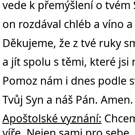
vede k přemýšlení o tvém 
on rozdával chléb a víno a
Děkujeme, že z tvé ruky sm
a jít spolu s těmi, které jsi
Pomoz nám i dnes podle svýc
Tvůj Syn a náš Pán. Amen.
Apoštolské vyznání:
Chceme
víře. Nejen sami pro sebe, 