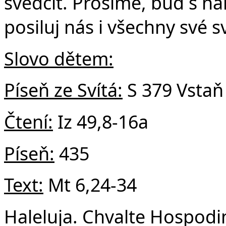
svědčit. Prosíme, buď s 
posiluj nás i všechny své 
Slovo dětem:
Píseň ze Svítá:
S 379 Vstaň
Čtení:
Iz 49,8-16a
Píseň:
435
Text:
Mt 6,24-34
Haleluja. Chvalte Hospodi