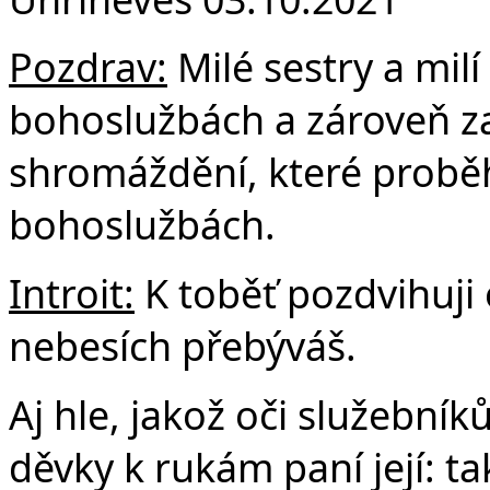
F
Pozdrav:
Milé sestry a milí
bohoslužbách a zároveň za
shromáždění, které probě
bohoslužbách.
Introit:
K toběť pozdvihuji o
nebesích přebýváš.
Aj hle, jakož oči služebník
děvky k rukám paní její: 