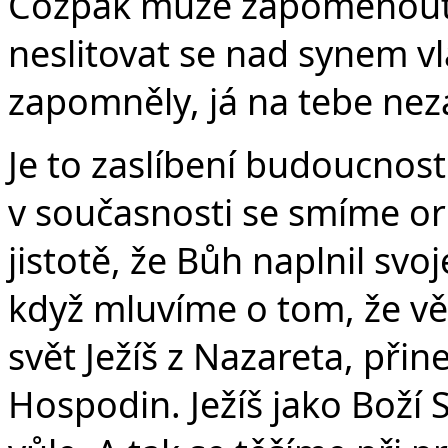
Cožpak může zapomenout 
neslitovat se nad synem vl
zapomněly, já na tebe ne
Je to zaslíbení budoucnosti
v současnosti se smíme ori
jistotě, že Bůh naplnil svoj
když mluvíme o tom, že věř
svět Ježíš z Nazareta, přin
Hospodin. Ježíš jako Boží 