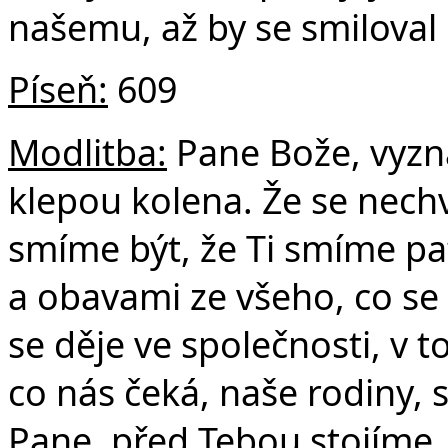
našemu, až by se smiloval
Píseň:
609
Modlitba:
Pane Bože, vyzn
klepou kolena. Že se nechv
smíme být, že Ti smíme pa
a obavami ze všeho, co se 
se děje ve společnosti, v 
co nás čeká, naše rodiny, sb
Pane, před Tebou stojíme.