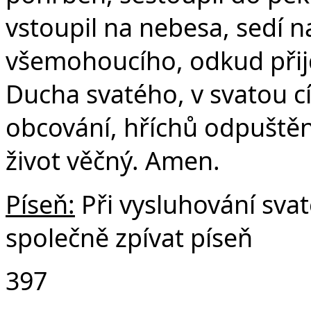
vstoupil na nebesa, sedí n
všemohoucího, odkud přijd
Ducha svatého, v svatou c
obcování, hříchů odpuštění
život věčný. Amen.
Píseň:
Při vysluhování sv
společně zpívat píseň
397