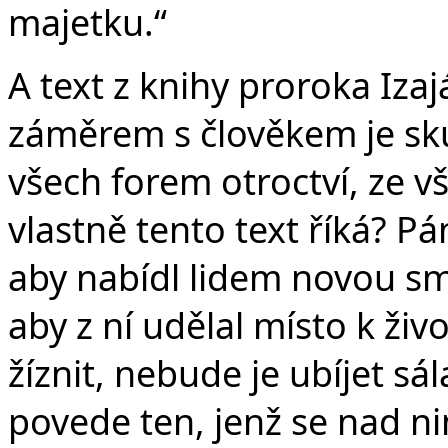
majetku.“
A text z knihy proroka Izaj
záměrem s člověkem je sk
všech forem otroctví, ze v
vlastně tento text říká? P
aby nabídl lidem novou sm
aby z ní udělal místo k ži
žíznit, nebude je ubíjet sál
povede ten, jenž se nad ni