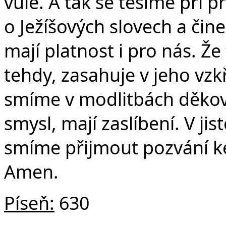
vůle. A tak se těšíme při p
o Ježíšových slovech a čin
mají platnost i pro nás. Že 
tehdy, zasahuje v jeho vzkř
smíme v modlitbách děkovat
smysl, mají zaslíbení. V ji
smíme přijmout pozvání ke 
Amen.
Píseň:
630