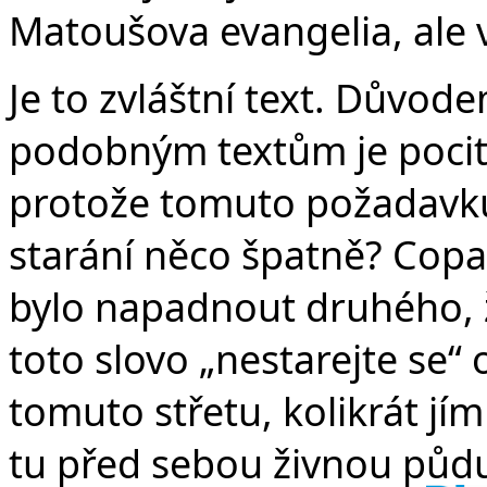
Matoušova evangelia, ale 
Je to zvláštní text. Důvo
podobným textům je pocit
protože tomuto požadavku
starání něco špatně? Copak
bylo napadnout druhého, že 
toto slovo „nestarejte se“ 
tomuto střetu, kolikrát j
tu před sebou živnou půdu