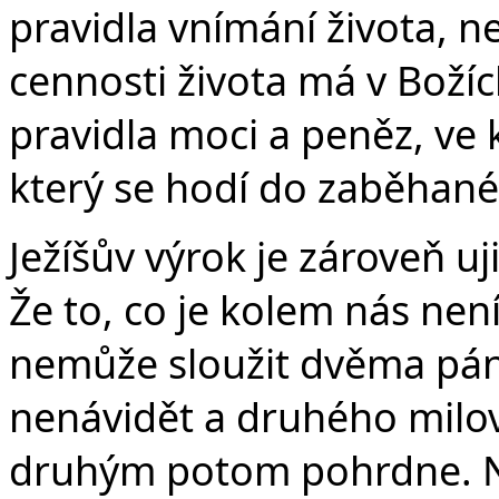
pravidla vnímání života, 
cennosti života má v Božíc
pravidla moci a peněz, ve 
který se hodí do zaběhané
Ježíšův výrok je zároveň u
Že to, co je kolem nás ne
nemůže sloužit dvěma pá
nenávidět a druhého milov
druhým potom pohrdne. N