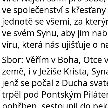
ve společenství s křesťany
jednotě se všemi, za který
ve svém Synu, aby jim nabí
víru, která nás ujišťuje o 
Sbor: Věřím v Boha, Otce 
země, i v Ježíše Krista, S
jenž se počal z Ducha svat
trpěl pod Pontským Pilátem
pohřben, sestoupil do peke