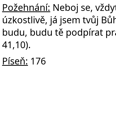
Požehnání:
Neboj se, vždyť
úzkostlivě, já jsem tvůj B
budu, budu tě podpírat pra
41,10).
Píseň:
176