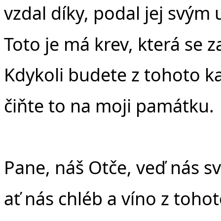
vzdal díky, podal jej svým
Toto je má krev, která se z
Kdykoli budete z tohoto kal
čiňte to na moji památku.
Pane, náš Otče, veď nás 
ať nás chléb a víno z tohot