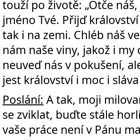
touží po životě: „Otče náš,
jméno Tvé. Přijď království
tak i na zemi. Chléb náš v
nám naše viny, jakož i my
neuveď nás v pokušení, al
jest království i moc i slá
Poslání:
A tak, moji milova
se zviklat, buďte stále horli
vaše práce není v Pánu ma