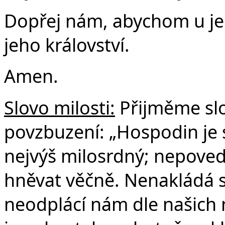
Dopřej nám, abychom u jeh
jeho království.
Amen.
Slovo milosti:
Přijměme slo
povzbuzení: „Hospodin je s
nejvýš milosrdný; nepove
hněvat věčně. Nenakládá s
neodplácí nám dle našich 