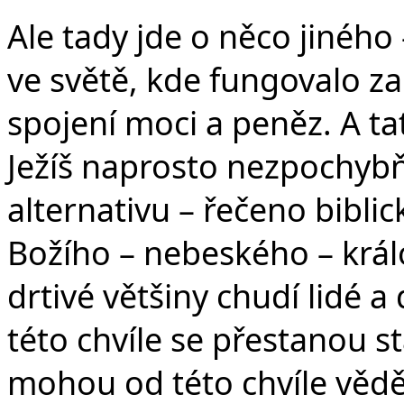
Ale tady jde o něco jiného
ve světě, kde fungovalo za
spojení moci a peněz. A ta
Ježíš naprosto nezpochybňu
alternativu – řečeno bibl
Božího – nebeského – králov
drtivé většiny chudí lidé a
této chvíle se přestanou st
mohou od této chvíle vědět