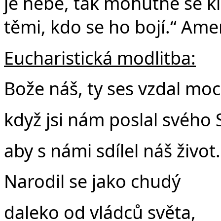
je nebe, tak mohutně se k
těmi, kdo se ho bojí.“ Ame
Eucharistická modlitba:
Bože náš, ty ses vzdal moc
když jsi nám poslal svého 
aby s námi sdílel náš život.
Narodil se jako chudý
daleko od vládců světa,