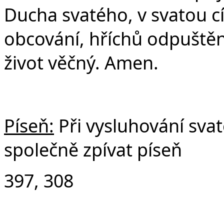
Ducha svatého, v svatou c
obcování, hříchů odpuštění
život věčný. Amen.
Píseň:
Při vysluhování sv
společně zpívat píseň
397, 308