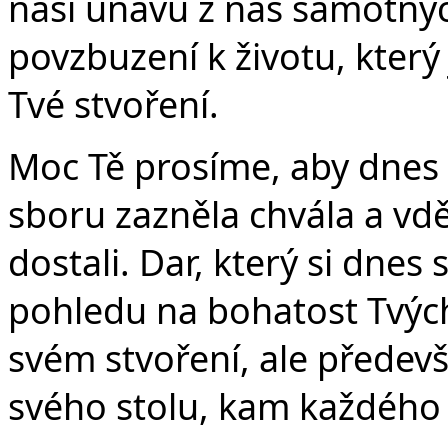
Č
naši únavu z nás samotnýc
povzbuzení k životu, který j
Tvé stvoření.
Moc Tě prosíme, aby dnes
sboru zazněla chvála a vdě
dostali. Dar, který si dne
pohledu na bohatost Tvých
svém stvoření, ale předev
svého stolu, kam každého