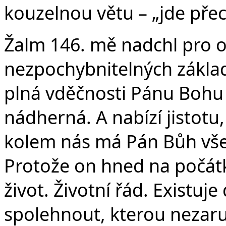
kouzelnou větu – „jde pře
Žalm 146. mě nadchl pro od
nezpochybnitelných základe
plná vděčnosti Pánu Bohu z
nádherná. A nabízí jistot
kolem nás má Pán Bůh vše 
Protože on hned na počátk
život. Životní řád. Existuje
spolehnout, kterou nezaru