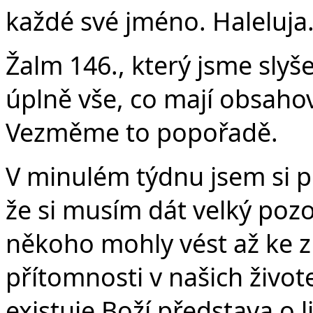
v
každé své jméno. Haleluja.
Žalm 146., který jsme slyš
úplně vše, co mají obsaho
Vezměme to popořadě.
V minulém týdnu jsem si 
že si musím dát velký pozo
někoho mohly vést až ke z
přítomnosti v našich život
existuje Boží představa o 