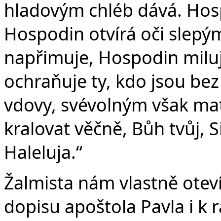
hladovým chléb dává. Hos
Hospodin otvírá oči slep
napřimuje, Hospodin milu
ochraňuje ty, kdo jsou bez
vdovy, svévolným však ma
kralovat věčně, Bůh tvůj, 
Haleluja.“
Žalmista nám vlastně otev
dopisu apoštola Pavla i k 