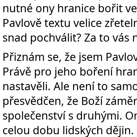
nutné ony hranice bořit vel
Pavlově textu velice zřet
snad pochválit? Za to vás 
Přiznám se, že jsem Pavlo
Právě pro jeho boření hran
nastavěli. Ale není to sam
přesvědčen, že Boží záměr j
společenství s druhými. O
celou dobu lidských dějin