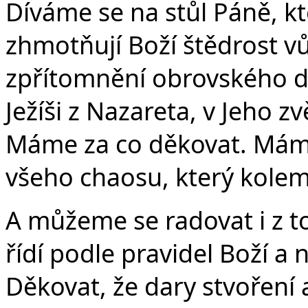
Díváme se na stůl Páně, kt
zhmotňují Boží štědrost v
zpřítomnění obrovského dar
Ježíši z Nazareta, v Jeho zvě
Máme za co děkovat. Máme
všeho chaosu, který kolem
A můžeme se radovat i z to
řídí podle pravidel Boží a n
Děkovat, že dary stvoření a