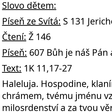
Slovo dětem:
Píseň ze Svítá:
S 131 Jerich
Čtení:
Ž 146
Píseň:
607 Bůh je náš Pán 
Text:
1K 11,17-27
Haleluja. Hospodine, klan
chrámem, tvému jménu vz
milosrdenství a za tvou věr