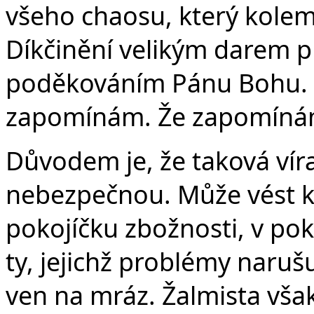
všeho chaosu, který kolem
Díkčinění velikým darem p
poděkováním Pánu Bohu. P
zapomínám. Že zapomínám 
Důvodem je, že taková víra
nebezpečnou. Může vést k
pokojíčku zbožnosti, v p
ty, jejichž problémy narušuj
ven na mráz. Žalmista však