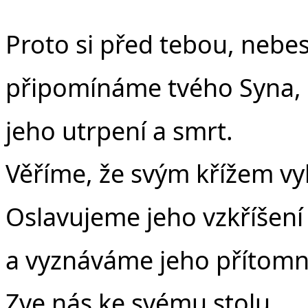
Proto si před tebou, nebe
připomínáme tvého Syna,
jeho utrpení a smrt.
Věříme, že svým křížem vyk
Oslavujeme jeho vzkříšen
a vyznáváme jeho přítomno
Zve nás ke svému stolu