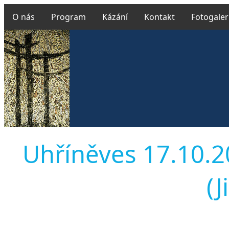
O nás
Program
Kázání
Kontakt
Fotogaler
Uhříněves 17.10.2
(J