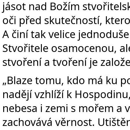
jásot nad Božím stvořitel
oči před skutečností, kter
A činí tak velice jednodu
Stvořitele osamocenou, al
stvoření a tvoření je zalo
„Blaze tomu, kdo má ku p
nadějí vzhlíží k Hospodinu
nebesa i zemi s mořem a vš
zachovává věrnost. Utišt