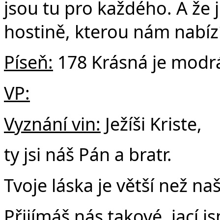
jsou tu pro každého. A že 
hostině, kterou nám nabíz
Píseň:
178 Krásná je modr
VP:
Vyznání vin:
Ježíši Kriste,
ty jsi náš Pán a bratr.
Tvoje láska je větší než na
Přijímáš nás takové, jací j