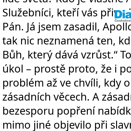
Služebníci, kteří vás přived
Pán. Já jsem zasadil, Apollo
tak nic neznamená ten, kdo
Bůh, který dává vzrůst.“ To
úkol – prostě proto, že i po
problém až ve chvíli, kdy 
zásadních věcech. A zásadn
bezesporu popření nabídky 
mimo jiné objevilo při slav