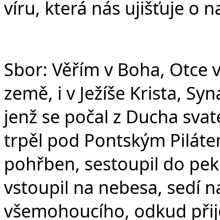
víru, která nás ujišťuje o 
Sbor: Věřím v Boha, Otce 
země, i v Ježíše Krista, S
jenž se počal z Ducha svat
trpěl pod Pontským Pilátem
pohřben, sestoupil do peke
vstoupil na nebesa, sedí n
všemohoucího, odkud přijd