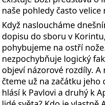
naše pohledy často velice 
Když nasloucháme dnešním
dopisu do sboru v Korintu
pohybujeme na ostří nože
nezpochybňuje logický fakt,
objeví názorové rozdíly. A
čteme už na začátku jeho d
hlásí k Pavlovi a druhý k A
lidé světa? Kdo je vlastně 