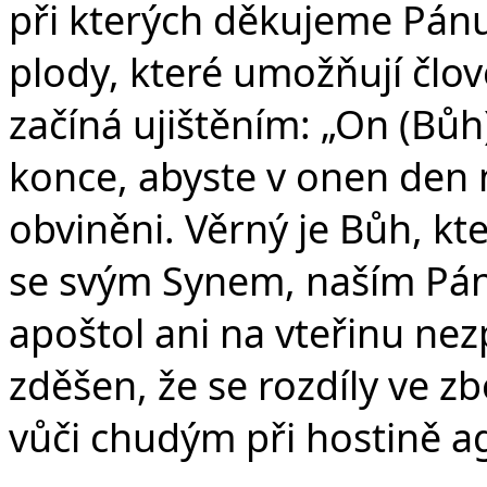
při kterých děkujeme Pánu 
plody, které umožňují člov
začíná ujištěním: „On (Bů
konce, abyste v onen den n
obviněni. Věrný je Bůh, kt
se svým Synem, naším Pán
apoštol ani na vteřinu nez
zděšen, že se rozdíly ve z
vůči chudým při hostině ag