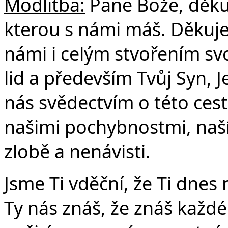
Modlitba:
Pane Bože, děku
kterou s námi máš. Děkuje
námi i celým stvořením svoji
lid a především Tvůj Syn, 
nás svědectvím o této ces
našimi pochybnostmi, naší s
zlobě a nenávisti.
Jsme Ti vděční, že Ti dnes
Ty nás znáš, že znáš každé 