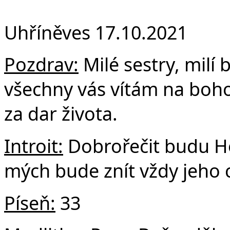
F
Uhříněves 17.10.2021
Pozdrav:
Milé sestry, milí b
všechny vás vítám na boh
za dar života.
Introit:
Dobrořečit budu Ho
mých bude znít vždy jeho c
Píseň:
33