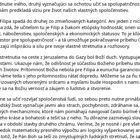
nutie iného, druhý vyznačujúci sa ochotou učiť sa spolupatričnost
ám predkladá víziu pre život našich vlastných spoločenstiev.
a Filipa spadá do druhej zo zmieňovaných kategórií. Ani jeden z n
zdá, že učiteľom tu je Filip a žiakom etiópsky hodnostár, onen vz
r, náboženstiev, spoločenských a ekonomických statusov. To je kľú
riestor pre spolupatričnosť – a tá umožňuje pokračovanie príbehu
zajú inšpiráciu a silu pre svoje vlastné stretnutia a rozhovory.
retnutia na ceste z Jeruzalema do Gazy bol Boží duch. Vystupuje t
ťami. Ukazuje nám, že odlišnosť je súčasťou Božieho príbehu stv
h životov. Prítomnosť Božia nebola pre Filipa a eunucha garancio
me teda s jeho prítomnosťou rátať dopredu. Môžeme sa za ňu mod
erizovaných otvorenými srdcami a mysľami bude Hospodin s nami.
e sa na Božiu vernosť a záujem o ľudstvo a stvorenie.
ne sa učiť rozvíjať spoločenstvá ľudí, so sebou preto nutne prin
dský život vyznačuje javmi ako strach, pochybnosti, zdráhanie sa,
ých mechanizmov, ktoré nám pomáhajú navigovať často búrlivé chod
eho kráse a bohatosti a tešiť sa z neho. Tu dôrazne zaznievajú sl
ela v období stavby druhého chrámu. Veríme, že je nosné i pre všet
edok matematicky presného výpočtu ani logicky vyšperkovanej ar
totiž, že Pán Boh sa teší zo zmysluplných ľudských stretnutí, že sa