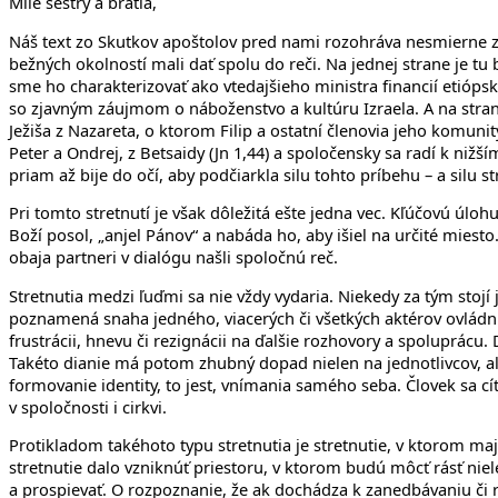
Milé sestry a bratia,
Náš text zo Skutkov apoštolov pred nami rozohráva nesmierne zau
bežných okolností mali dať spolu do reči. Na jednej strane je t
sme ho charakterizovať ako vtedajšieho ministra financií etióps
so zjavným záujmom o náboženstvo a kultúru Izraela. A na strane 
Ježiša z Nazareta, o ktorom Filip a ostatní členovia jeho komuni
Peter a Ondrej, z Betsaidy (Jn 1,44) a spoločensky sa radí k ni
priam až bije do očí, aby podčiarkla silu tohto príbehu – a sil
Pri tomto stretnutí je však dôležitá ešte jedna vec. Kľúčovú úlohu
Boží posol, „anjel Pánov“ a nabáda ho, aby išiel na určité mies
obaja partneri v dialógu našli spoločnú reč.
Stretnutia medzi ľuďmi sa nie vždy vydaria. Niekedy za tým stojí
poznamená snaha jedného, viacerých či všetkých aktérov ovládnuť
frustrácii, hnevu či rezignácii na ďalšie rozhovory a spoluprácu. De
Takéto dianie má potom zhubný dopad nielen na jednotlivcov, ale
formovanie identity, to jest, vnímania samého seba. Človek sa c
v spoločnosti i cirkvi.
Protikladom takéhoto typu stretnutia je stretnutie, v ktorom majú
stretnutie dalo vzniknúť priestoru, v ktorom budú môcť rásť niel
a prospievať. O rozpoznanie, že ak dochádza k zanedbávaniu či ro