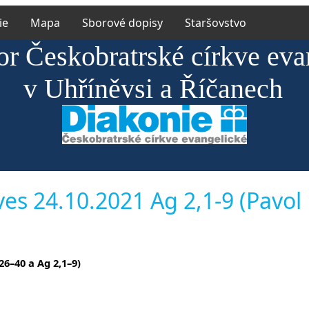
ie
Mapa
Sborové dopisy
Staršovstvo
or Českobratrské církve eva
v Uhříněvsi a Říčanech
es 24.10.2021 Ag 2,1-9 (Pavol
26–40 a Ag 2,1–9)