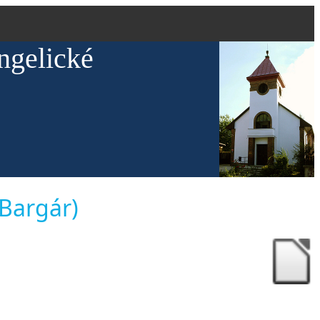
ngelické
 Bargár)