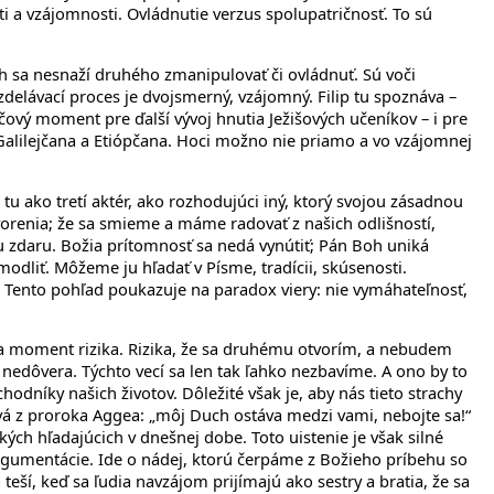
i a vzájomnosti. Ovládnutie verzus spolupatričnosť. To sú
ich sa nesnaží druhého zmanipulovať či ovládnuť. Sú voči
delávací proces je dvojsmerný, vzájomný. Filip tu spoznáva –
čový moment pre ďalší vývoj hnutia Ježišových učeníkov – i pre
 Galilejčana a Etiópčana. Hoci možno nie priamo a vo vzájomnej
u ako tretí aktér, ako rozhodujúci iný, ktorý svojou zásadnou
orenia; že sa smieme a máme radovať z našich odlišností,
u zdaru. Božia prítomnosť sa nedá vynútiť; Pán Boh uniká
liť. Môžeme ju hľadať v Písme, tradícii, skúsenosti.
 Tento pohľad poukazuje na paradox viery: nie vymáhateľnosť,
áša moment rizika. Rizika, že sa druhému otvorím, a nebudem
 nedôvera. Týchto vecí sa len tak ľahko nezbavíme. A ono by to
níky našich životov. Dôležité však je, aby nás tieto strachy
ová z proroka Aggea: „môj Duch ostáva medzi vami, nebojte sa!“
kých hľadajúcich v dnešnej dobe. Toto uistenie je však silné
gumentácie. Ide o nádej, ktorú čerpáme z Božieho príbehu so
 teší, keď sa ľudia navzájom prijímajú ako sestry a bratia, že sa