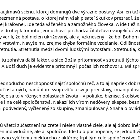
jímavú scénu, ktorej dominujú dve výrazné postavy. Asi len ťažko 
u bezmenná postava, o ktorej nám však pisateľ Skutkov prezradí, ž
kej kráľovnej. Ide teda váženého a zámožného človeka. A ide tiež 
druhej k tomuto „eunuchovi“ prichádza čitateľovi evanjelií už zná
ty verili, že bol nielen ukrižovaný, ale aj vzkriesený – že bol B
žším vrstvám. Navyše mu zrejme chýba formálne vzdelanie. Odlišno
u stretnutia. Stretnutia medzi dvomi ľudskými bytosťami. Stretnut
 tu zohráva ďalší faktor, a síce Božia prítomnosť v stretnutí týcht
to. A Boží duch je evidentne prítomný i počas ich rozhovoru. Má s
 jednoducho neschopnosť nájsť spoločnú reč, a to aj napriek dobre
 ostatných, nanútiť im svoju vôľu a svoje predstavy, zmanipulova
je sa to v rôznych oblastiach života – v politike, biznise, školstve, 
 i na celé spoločenstvá. Nakazí ich vírom nedôvery, skepse, bezná
íti podvedený, vyčlenený zo skupiny, zmanipulovaný. Snaha o ovlá
 všetci zúčastnení na zreteli nielen vlastné ciele, ale aj dobro i
en individuálne, ale aj spoločne. Ide tu o pochopenie, že jednotli
vno vylúčeniu niektorého z aktérov, trpí tým celé spoločenstvo. I