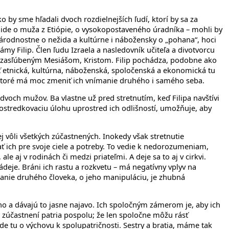
by sme hľadali dvoch rozdielnejších ľudí, ktorí by sa za
e ide o muža z Etiópie, o vysokopostaveného úradníka – mohli by
národnostne o nežida a kultúrne i nábožensky o „pohana“, hoci
my Filip. Člen ľudu Izraela a nasledovník učiteľa a divotvorcu
ohom zasľúbeným Mesiášom, Kristom. Filip pochádza, podobne ako
sť etnická, kultúrna, náboženská, spoločenská a ekonomická tu
ia, ktoré má moc zmeniť ich vnímanie druhého i samého seba.
o dvoch mužov. Ba vlastne už pred stretnutím, keď Filipa navštívi
prostredkovaciu úlohu uprostred ich odlišností, umožňuje, aby
j vôli všetkých zúčastnených. Inokedy však stretnutie
ť ich pre svoje ciele a potreby. To vedie k nedorozumeniam,
ale aj v rodinách či medzi priateľmi. A deje sa to aj v cirkvi.
deje. Bráni ich rastu a rozkvetu – má negatívny vplyv na
danie druhého človeka, o jeho manipuláciu, je zhubná
ného a dávajú to jasne najavo. Ich spoločným zámerom je, aby ich
ví zúčastnení patria pospolu; že len spoločne môžu rásť
de tu o výchovu k spolupatričnosti. Sestry a bratia, máme tak