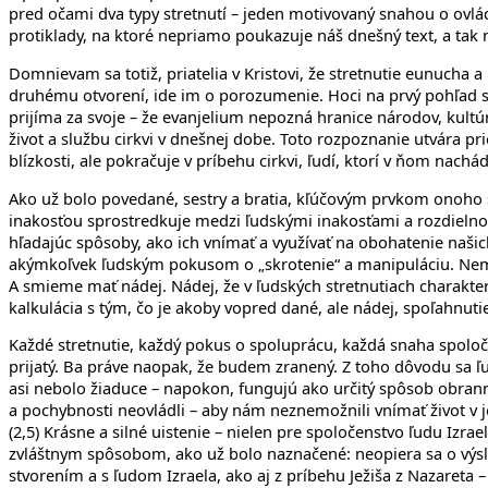
pred očami dva typy stretnutí – jeden motivovaný snahou o ovlád
protiklady, na ktoré nepriamo poukazuje náš dnešný text, a tak n
Domnievam sa totiž, priatelia v Kristovi, že stretnutie eunucha 
druhému otvorení, ide im o porozumenie. Hoci na prvý pohľad sa 
prijíma za svoje – že evanjelium nepozná hranice národov, kultú
život a službu cirkvi v dnešnej dobe. Toto rozpoznanie utvára p
blízkosti, ale pokračuje v príbehu cirkvi, ľudí, ktorí v ňom nachád
Ako už bolo povedané, sestry a bratia, kľúčovým prvkom onoho st
inakosťou sprostredkuje medzi ľudskými inakosťami a rozdielnos
hľadajúc spôsoby, ako ich vnímať a využívať na obohatenie našic
akýmkoľvek ľudským pokusom o „skrotenie“ a manipuláciu. Nemá
A smieme mať nádej. Nádej, že v ľudských stretnutiach charakt
kalkulácia s tým, čo je akoby vopred dané, ale nádej, spoľahnuti
Každé stretnutie, každý pokus o spoluprácu, každá snaha spoloč
prijatý. Ba práve naopak, že budem zranený. Z toho dôvodu sa ľu
asi nebolo žiaduce – napokon, fungujú ako určitý spôsob obrann
a pochybnosti neovládli – aby nám neznemožnili vnímať život v j
(2,5) Krásne a silné uistenie – nielen pre spoločenstvo ľudu Izra
zvláštnym spôsobom, ako už bolo naznačené: neopiera sa o výsl
stvorením a s ľudom Izraela, ako aj z príbehu Ježiša z Nazareta – 