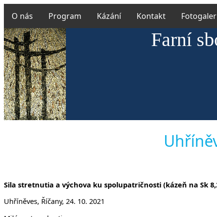
O nás
Program
Kázání
Kontakt
Fotogaler
Farní sb
Uhříněv
Sila stretnutia a výchova ku spolupatričnosti (kázeň na Sk 8,
Uhříněves, Říčany, 24. 10. 2021