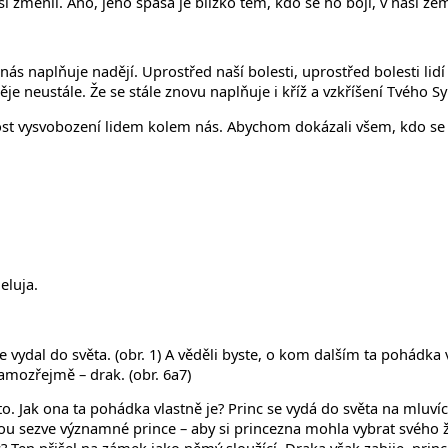
i změnil. Ano, jeho spása je blízko těm, kdo se ho bojí, v naší ze
s naplňuje nadějí. Uprostřed naší bolesti, uprostřed bolesti lidí v
 děje neustále. Že se stále znovu naplňuje i kříž a vzkříšení Tvého 
ysvobození lidem kolem nás. Abychom dokázali všem, kdo se cítí z
eluja.
e vydal do světa. (obr. 1) A věděli byste, o kom dalším ta pohádka 
 samozřejmě – drak. (obr. 6a7)
Jak ona ta pohádka vlastně je? Princ se vydá do světa na mluvíc
ou sezve významné prince – aby si princezna mohla vybrat svého že