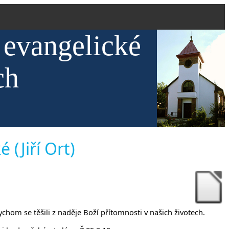
 evangelické
ch
 (Jiří Ort)
bychom se těšili z naděje Boží přítomnosti v našich životech.