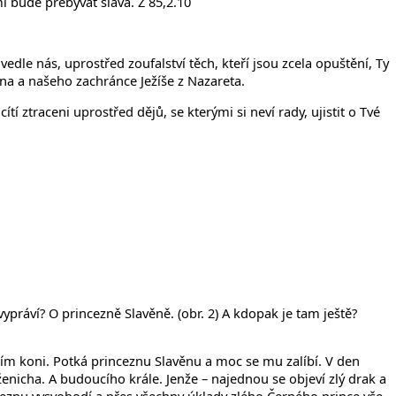
mi bude přebývat sláva. Ž 85,2.10
edle nás, uprostřed zoufalství těch, kteří jsou zcela opuštění, Ty
Syna a našeho zachránce Ježíše z Nazareta.
traceni uprostřed dějů, se kterými si neví rady, ujistit o Tvé
vypráví? O princezně Slavěně. (obr. 2) A kdopak je tam ještě?
ím koni. Potká princeznu Slavěnu a moc se mu zalíbí. V den
nicha. A budoucího krále. Jenže – najednou se objeví zlý drak a