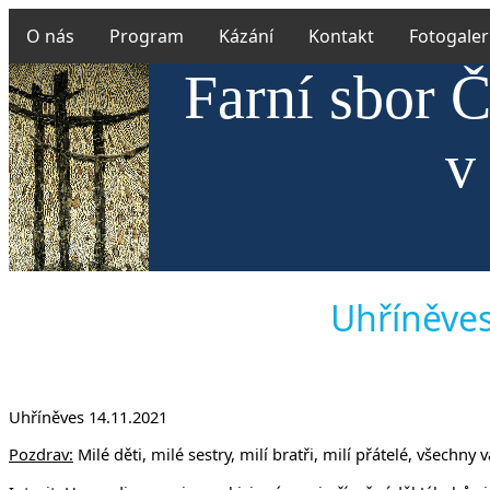
O nás
Program
Kázání
Kontakt
Fotogaler
Farní sbor Č
v
Uhříněves 
Uhříněves 14.11.2021
Pozdrav:
Milé děti, milé sestry, milí bratři, milí přátelé, všechn