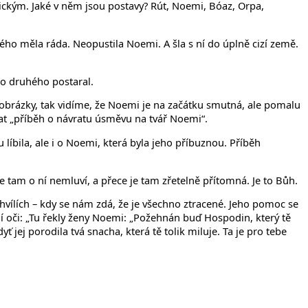
ickým. Jaké v něm jsou postavy? Rút, Noemi, Bóaz, Orpa,
erého měla ráda. Neopustila Noemi. A šla s ní do úplně cizí země.
 o druhého postaral.
obrázky, tak vidíme, že Noemi je na začátku smutná, ale pomalu
vat „příběh o návratu úsměvu na tvář Noemi“.
líbila, ale i o Noemi, která byla jeho příbuznou. Příběh
e tam o ní nemluví, a přece je tam zřetelně přítomná. Je to Bůh.
chvílích – kdy se nám zdá, že je všechno ztracené. Jeho pomoc se
í oči: „Tu řekly ženy Noemi: „Požehnán buď Hospodin, který tě
 jej porodila tvá snacha, která tě tolik miluje. Ta je pro tebe