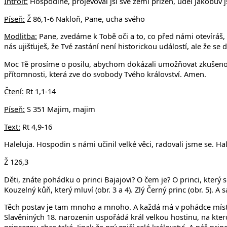
Introit:
Hospodine, projevoval jsi své zemi přízeň, úděl Jákobův js
Píseň:
Ž 86,1-6 Nakloň, Pane, ucha svého
Modlitba:
Pane, zvedáme k Tobě oči a to, co před námi otevíráš, ná
nás ujišťuješ, že Tvé zastání není historickou událostí, ale že se
Moc Tě prosíme o posilu, abychom dokázali umožňovat zkušenost v
přítomnosti, která zve do svobody Tvého království. Amen.
Čtení:
Rt 1,1-14
Píseň:
S 351 Majim, majim
Text:
Rt 4,9-16
Haleluja. Hospodin s námi učinil velké věci, radovali jsme se. Hal
Ž 126,3
Děti, znáte pohádku o princi Bajajovi? O čem je? O princi, který s
Kouzelný kůň, který mluví (obr. 3 a 4). Zlý Černý princ (obr. 5). A
Těch postav je tam mnoho a mnoho. A každá má v pohádce místo. 
Slavěniných 18. narozenin uspořádá král velkou hostinu, na kter