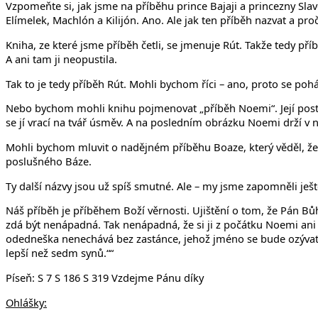
Vzpomeňte si, jak jsme na příběhu prince Bajaji a princezny Sl
Elímelek, Machlón a Kilijón. Ano. Ale jak ten příběh nazvat a pro
Kniha, ze které jsme příběh četli, se jmenuje Rút. Takže tedy př
A ani tam ji neopustila.
Tak to je tedy příběh Rút. Mohli bychom říci – ano, proto se po
Nebo bychom mohli knihu pojmenovat „příběh Noemi“. Její posta
se jí vrací na tvář úsměv. A na posledním obrázku Noemi drží v
Mohli bychom mluvit o nadějném příběhu Boaze, který věděl, že b
poslušného Báze.
Ty další názvy jsou už spíš smutné. Ale – my jsme zapomněli ješt
Náš příběh je příběhem Boží věrnosti. Ujištění o tom, že Pán Bůh
zdá být nenápadná. Tak nenápadná, že si ji z počátku Noemi ani 
odedneška nenechává bez zastánce, jehož jméno se bude ozývat v Izr
lepší než sedm synů.““
Píseň: S 7 S 186 S 319 Vzdejme Pánu díky
Ohlášky: