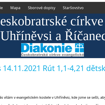
ie
Mapa
Sborové dopisy
Staršovstvo
eskobratrské církve
 Uhříněvsi a Říčane
14.11.2021 Rút 1,1-4,21 dětské
y vás vítám v evangelickém kostele v Uhříněvsi, kde jsme se sešli, a