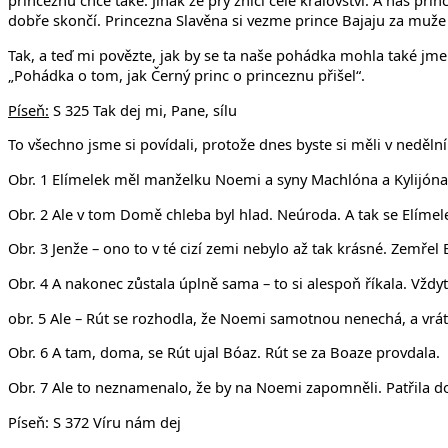
princeznu chce také. Jinak že prý zničí celé království. A náš p
dobře skončí. Princezna Slavěna si vezme prince Bajaju za muže
Tak, a teď mi povězte, jak by se ta naše pohádka mohla také jm
„Pohádka o tom, jak Černý princ o princeznu přišel“.
Píseň:
S 325 Tak dej mi, Pane, sílu
To všechno jsme si povídali, protože dnes byste si měli v neděln
Obr. 1 Elímelek měl manželku Noemi a syny Machlóna a Kylijóna.
Obr. 2 Ale v tom Domě chleba byl hlad. Neúroda. A tak se Elímele
Obr. 3 Jenže – ono to v té cizí zemi nebylo až tak krásné. Zemřel
Obr. 4 A nakonec zůstala úplně sama – to si alespoň říkala. Vždy
obr. 5 Ale – Rút se rozhodla, že Noemi samotnou nenechá, a vrá
Obr. 6 A tam, doma, se Rút ujal Bóaz. Rút se za Boaze provdala.
Obr. 7 Ale to neznamenalo, že by na Noemi zapomněli. Patřila d
Píseň: S 372 Víru nám dej