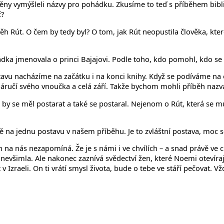
avěny vymýšleli názvy pro pohádku. Zkusíme to teď s příběhem bibl
č?
íběh Rút. O čem by tedy byl? O tom, jak Rút neopustila člověka, kt
hádka jmenovala o princi Bajajovi. Podle toho, kdo pomohl, kdo se
vu nacházíme na začátku i na konci knihy. Když se podíváme na 
 náručí svého vnoučka a celá září. Takže bychom mohli příběh naz
y se měl postarat a také se postaral. Nejenom o Rút, která se mu 
ě na jednu postavu v našem příběhu. Je to zvláštní postava, moc s
 na nás nezapomíná. Že je s námi i ve chvílích – a snad právě ve 
nevšimla. Ale nakonec zaznívá svědectví žen, které Noemi otevíraj
aeli. On ti vrátí smysl života, bude o tebe ve stáří pečovat. Vždyť