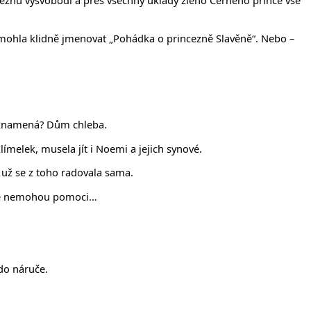
inceznu vysvobodí a přes všechny úklady zlého Černého prince vše
e mohla klidně jmenovat „Pohádka o princezně Slavěně“. Nebo –
m znamená? Dům chleba.
ímelek, musela jít i Noemi a jejich synové.
i už se z toho radovala sama.
přece nemohou pomoci…
do náruče.