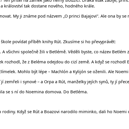
rinc? Ten přišel na zámek jako němý sloužící. Draka však zabije, pr
 a království tak dostane nového, hodného krále.
enovat. My ji známe pod názvem „O princi Bajajovi“. Ale ona by s
í škole povídat příběh knihy Rút. Zkusíme si ho převyprávět:
 A všichni společně žili v Betlémě. Věděli byste, co název Betlé
k rozhodl, že z Beléma odejdou do cizí země. A když se rozhodl El
 Elímelek. Mohlo být lépe – Machlón a Kylijón se oženili. Ale Noem
ť jí zemřeli i synové – a Orpa a Rút, manželky jejích synů, ty jí 
tila se s ní do Noemina domova. Do Betléma.
o rodiny. Když se Rút a Boazovi narodilo miminko, dali ho Noemi 