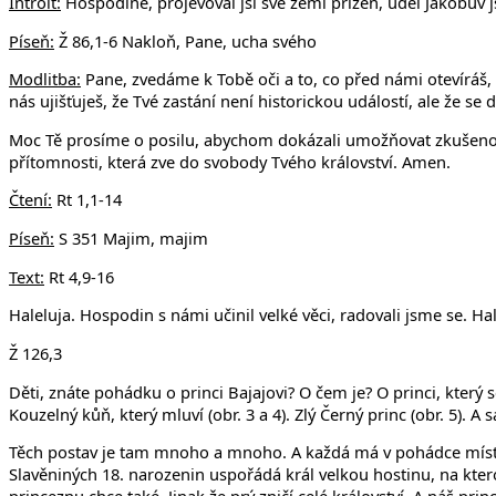
Introit:
Hospodine, projevoval jsi své zemi přízeň, úděl Jákobův js
Píseň:
Ž 86,1-6 Nakloň, Pane, ucha svého
Modlitba:
Pane, zvedáme k Tobě oči a to, co před námi otevíráš, ná
nás ujišťuješ, že Tvé zastání není historickou událostí, ale že se
Moc Tě prosíme o posilu, abychom dokázali umožňovat zkušenost v
přítomnosti, která zve do svobody Tvého království. Amen.
Čtení:
Rt 1,1-14
Píseň:
S 351 Majim, majim
Text:
Rt 4,9-16
Haleluja. Hospodin s námi učinil velké věci, radovali jsme se. Hal
Ž 126,3
Děti, znáte pohádku o princi Bajajovi? O čem je? O princi, který s
Kouzelný kůň, který mluví (obr. 3 a 4). Zlý Černý princ (obr. 5). A
Těch postav je tam mnoho a mnoho. A každá má v pohádce místo. 
Slavěniných 18. narozenin uspořádá král velkou hostinu, na kter