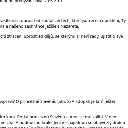
mi bude přebývat sláva. Ž 85,2.10
edle nás, uprostřed zoufalství těch, kteří jsou zcela opuštění, Ty
Syna a našeho zachránce Ježíše z Nazareta.
traceni uprostřed dějů, se kterými si neví rady, ujistit o Tvé
vypráví? O princezně Slavěně. (obr. 2) A kdopak je tam ještě?
ím koni. Potká princeznu Slavěnu a moc se mu zalíbí. V den
nicha. A budoucího krále. Jenže – najednou se objeví zlý drak a