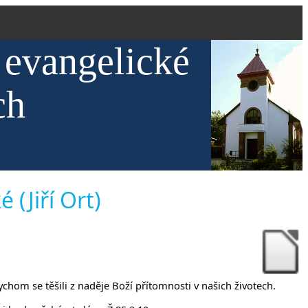
 evangelické
ch
 (Jiří Ort)
bychom se těšili z naděje Boží přítomnosti v našich životech.