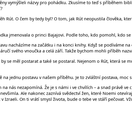
avěny vymýšleli názvy pro pohádku. Zkusíme to teď s příběhem bibl
č?
íběh Rút. O čem by tedy byl? O tom, jak Rút neopustila člověka, kt
hádka jmenovala o princi Bajajovi. Podle toho, kdo pomohl, kdo se
vu nacházíme na začátku i na konci knihy. Když se podíváme na 
 náručí svého vnoučka a celá září. Takže bychom mohli příběh naz
y se měl postarat a také se postaral. Nejenom o Rút, která se mu 
ě na jednu postavu v našem příběhu. Je to zvláštní postava, moc s
 na nás nezapomíná. Že je s námi i ve chvílích – a snad právě ve 
nevšimla. Ale nakonec zaznívá svědectví žen, které Noemi otevíraj
aeli. On ti vrátí smysl života, bude o tebe ve stáří pečovat. Vždyť