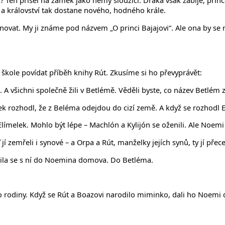
rinc? Ten přišel na zámek jako němý sloužící. Draka však zabije, pr
 a království tak dostane nového, hodného krále.
enovat. My ji známe pod názvem „O princi Bajajovi“. Ale ona by s
í škole povídat příběh knihy Rút. Zkusíme si ho převyprávět:
 A všichni společně žili v Betlémě. Věděli byste, co název Betlé
k rozhodl, že z Beléma odejdou do cizí země. A když se rozhodl El
 Elímelek. Mohlo být lépe – Machlón a Kylijón se oženili. Ale Noem
ť jí zemřeli i synové – a Orpa a Rút, manželky jejích synů, ty jí 
tila se s ní do Noemina domova. Do Betléma.
o rodiny. Když se Rút a Boazovi narodilo miminko, dali ho Noemi 