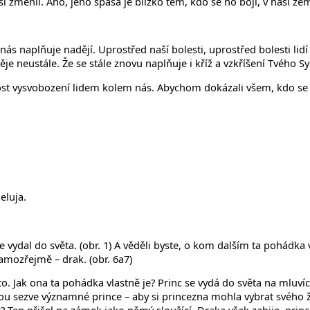
i změnil. Ano, jeho spása je blízko těm, kdo se ho bojí, v naší ze
s naplňuje nadějí. Uprostřed naší bolesti, uprostřed bolesti lidí v
 děje neustále. Že se stále znovu naplňuje i kříž a vzkříšení Tvého 
ysvobození lidem kolem nás. Abychom dokázali všem, kdo se cítí z
eluja.
e vydal do světa. (obr. 1) A věděli byste, o kom dalším ta pohádka 
 samozřejmě – drak. (obr. 6a7)
Jak ona ta pohádka vlastně je? Princ se vydá do světa na mluvíc
ou sezve významné prince – aby si princezna mohla vybrat svého že