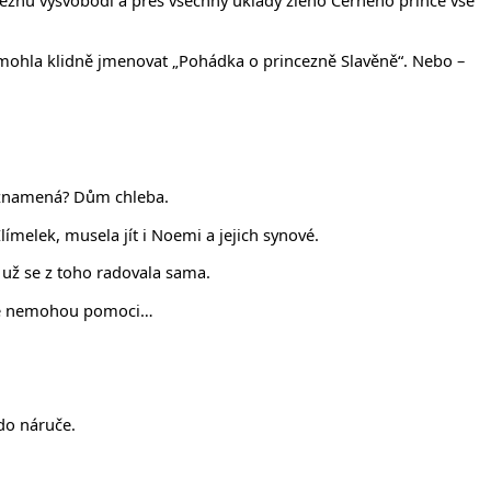
inceznu vysvobodí a přes všechny úklady zlého Černého prince vše
e mohla klidně jmenovat „Pohádka o princezně Slavěně“. Nebo –
m znamená? Dům chleba.
ímelek, musela jít i Noemi a jejich synové.
i už se z toho radovala sama.
přece nemohou pomoci…
do náruče.