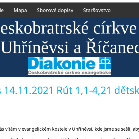
ie
Mapa
Sborové dopisy
Staršovstvo
eskobratrské církve
 Uhříněvsi a Říčane
14.11.2021 Rút 1,1-4,21 dětské
y vás vítám v evangelickém kostele v Uhříněvsi, kde jsme se sešli, a