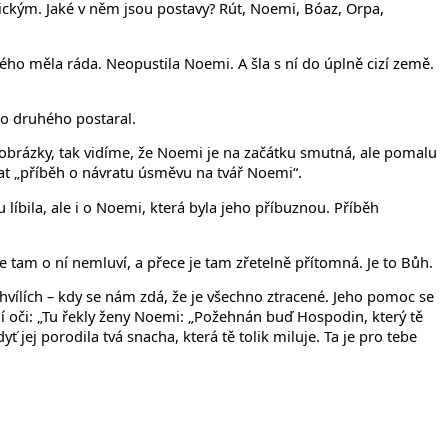
ickým. Jaké v něm jsou postavy? Rút, Noemi, Bóaz, Orpa,
erého měla ráda. Neopustila Noemi. A šla s ní do úplně cizí země.
 o druhého postaral.
obrázky, tak vidíme, že Noemi je na začátku smutná, ale pomalu
vat „příběh o návratu úsměvu na tvář Noemi“.
líbila, ale i o Noemi, která byla jeho příbuznou. Příběh
e tam o ní nemluví, a přece je tam zřetelně přítomná. Je to Bůh.
chvílích – kdy se nám zdá, že je všechno ztracené. Jeho pomoc se
í oči: „Tu řekly ženy Noemi: „Požehnán buď Hospodin, který tě
 jej porodila tvá snacha, která tě tolik miluje. Ta je pro tebe