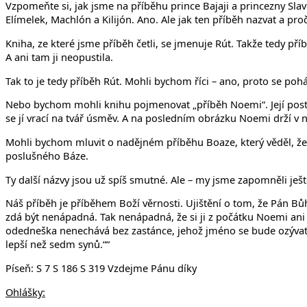
Vzpomeňte si, jak jsme na příběhu prince Bajaji a princezny Sl
Elímelek, Machlón a Kilijón. Ano. Ale jak ten příběh nazvat a pro
Kniha, ze které jsme příběh četli, se jmenuje Rút. Takže tedy př
A ani tam ji neopustila.
Tak to je tedy příběh Rút. Mohli bychom říci – ano, proto se po
Nebo bychom mohli knihu pojmenovat „příběh Noemi“. Její posta
se jí vrací na tvář úsměv. A na posledním obrázku Noemi drží v
Mohli bychom mluvit o nadějném příběhu Boaze, který věděl, že b
poslušného Báze.
Ty další názvy jsou už spíš smutné. Ale – my jsme zapomněli ješt
Náš příběh je příběhem Boží věrnosti. Ujištění o tom, že Pán Bůh
zdá být nenápadná. Tak nenápadná, že si ji z počátku Noemi ani 
odedneška nenechává bez zastánce, jehož jméno se bude ozývat v Izr
lepší než sedm synů.““
Píseň: S 7 S 186 S 319 Vzdejme Pánu díky
Ohlášky: