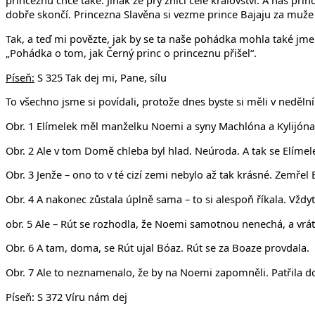
princeznu chce také. Jinak že prý zničí celé království. A náš p
dobře skončí. Princezna Slavěna si vezme prince Bajaju za muže
Tak, a teď mi povězte, jak by se ta naše pohádka mohla také jm
„Pohádka o tom, jak Černý princ o princeznu přišel“.
Píseň:
S 325 Tak dej mi, Pane, sílu
To všechno jsme si povídali, protože dnes byste si měli v neděln
Obr. 1 Elímelek měl manželku Noemi a syny Machlóna a Kylijóna.
Obr. 2 Ale v tom Domě chleba byl hlad. Neúroda. A tak se Elímele
Obr. 3 Jenže – ono to v té cizí zemi nebylo až tak krásné. Zemřel
Obr. 4 A nakonec zůstala úplně sama – to si alespoň říkala. Vždy
obr. 5 Ale – Rút se rozhodla, že Noemi samotnou nenechá, a vrá
Obr. 6 A tam, doma, se Rút ujal Bóaz. Rút se za Boaze provdala.
Obr. 7 Ale to neznamenalo, že by na Noemi zapomněli. Patřila d
Píseň: S 372 Víru nám dej