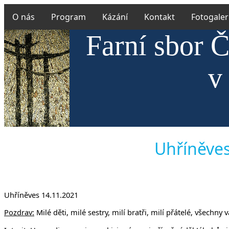
O nás
Program
Kázání
Kontakt
Fotogaler
Farní sbor Č
v
Uhříněves 
Uhříněves 14.11.2021
Pozdrav:
Milé děti, milé sestry, milí bratři, milí přátelé, všechn