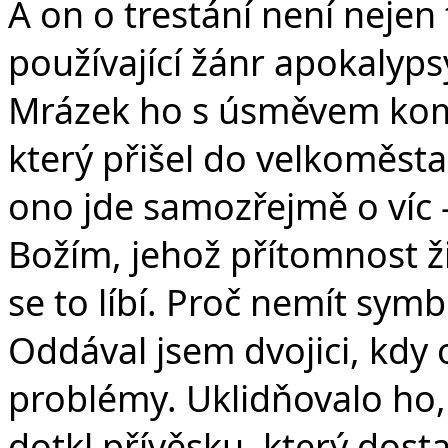
A on o trestání není nejen t
používající žánr apokalypsy
Mrázek ho s úsměvem kom
který přišel do velkoměsta
ono jde samozřejmě o víc 
Božím, jehož přítomnost 
se to líbí. Proč nemít sym
Oddával jsem dvojici, kdy 
problémy. Uklidňovalo ho,
dotkl přívěsku, který dost