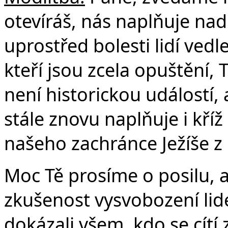
Če
otevíráš, nás naplňuje nadě
uprostřed bolesti lidí vedl
kteří jsou zcela opuštění, T
není historickou událostí, 
stále znovu naplňuje i kříž
našeho zachránce Ježíše z
Moc Tě prosíme o posilu,
zkušenost vysvobození li
dokázali všem, kdo se cítí 