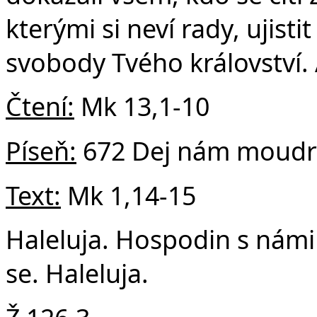
kterými si neví rady, ujisti
v 
svobody Tvého království.
Čtení:
Mk 13,1-10
Píseň:
672 Dej nám moudr
Text:
Mk 1,14-15
Haleluja. Hospodin s námi u
se. Haleluja.