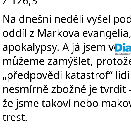
Ž 126,3
Na dnešní neděli vyšel po
oddíl z Markova evangelia, 
apokalypsy. A já jsem vděč
můžeme zamýšlet, protože ž
„předpovědi katastrof“ lidi 
nesmírně zbožné je tvrdit –
že jsme takoví nebo makov
trest.