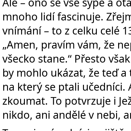
Ale – ono se vše sype a o
mnoho lidí fascinuje. Zřejm
vnímání – to z celku celé 1
„Amen, pravím vám, že nep
všecko stane.“ Přesto však
by mohlo ukázat, že teď a
na který se ptali učedníci. 
zkoumat. To potvrzuje i Je
nikdo, ani andělé v nebi, 