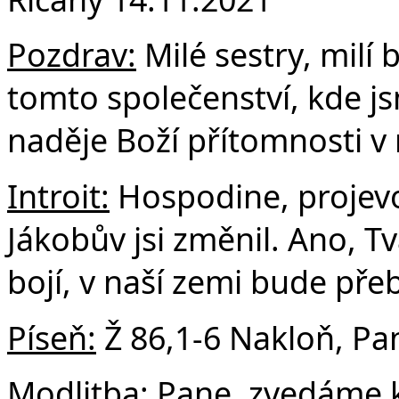
Fa
Pozdrav:
Milé sestry, milí 
tomto společenství, kde jsm
naděje Boží přítomnosti v 
Introit:
Hospodine, projevov
Jákobův jsi změnil. Ano, T
bojí, v naší zemi bude přeb
Píseň:
Ž 86,1-6 Nakloň, Pa
Modlitba:
Pane, zvedáme k 