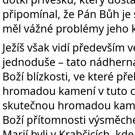
připomínal, že Pán Bůh je 
měl vážné problémy jeho 
Ježíš však vidí především ve
jednoduše – tato nádherná 
Boží blízkosti, ve které př
hromadou kamení v tuto c
skutečnou hromadou kamen
Boží přítomnosti výsměch
Marií byli v Krabčicích, kd