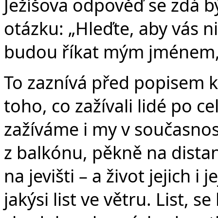
Ježíšova odpověď se zdá 
otázku: „Hleďte, aby vás n
budou říkat mým jménem, 
To zaznívá před popisem k
toho, co zažívali lidé po c
zažíváme i my v současnost
z balkónu, pěkně na distan
na jevišti – a život jejich i 
jakýsi list ve větru. List, se