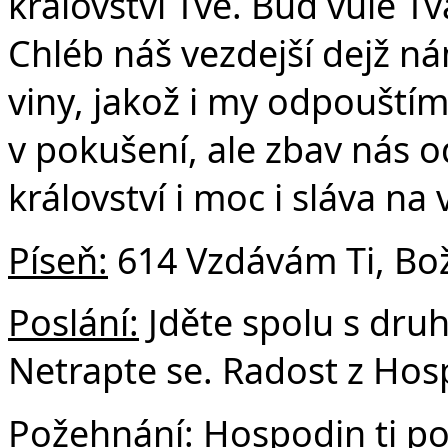
království Tvé. Buď vůle Tvá
Chléb náš vezdejší dejž n
viny, jakož i my odpouští
v pokušení, ale zbav nás o
království i moc i sláva na
Píseň:
614 Vzdávám Ti, Bož
Poslání:
Jděte spolu s dru
Netrapte se. Radost z Hos
Požehnání: Hospodin ti po