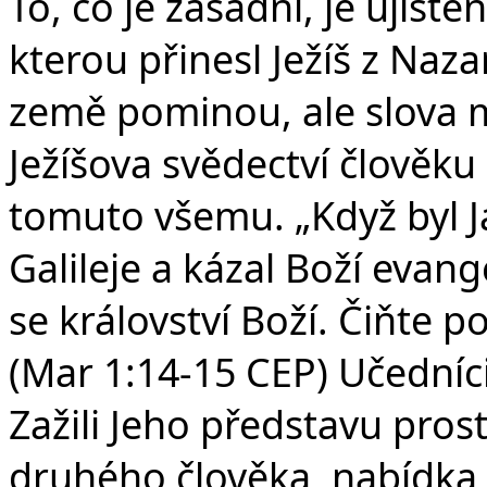
To, co je zásadní, je ujišt
kterou přinesl Ježíš z Naz
země pominou, ale slova 
Ježíšova svědectví člověku
tomuto všemu. „Když byl Ja
Galileje a kázal Boží evange
se království Boží. Čiňte p
(Mar 1:14-15 CEP) Učedníci 
Zažili Jeho představu pros
druhého člověka, nabídka 