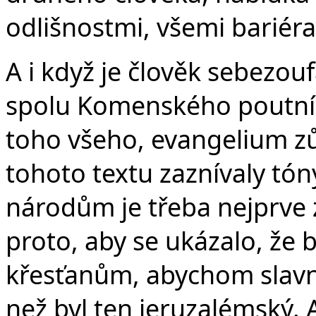
odlišnostmi, všemi bariér
A i když je člověk sebezouf
spolu Komenského poutní
toho všeho, evangelium zů
tohoto textu zaznívaly tón
národům je třeba nejprve 
proto, aby se ukázalo, že b
křesťanům, abychom slavně
než byl ten jeruzalémský. 