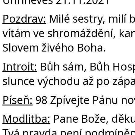
F
Pozdrav:
Milé sestry, milí 
vítám ve shromáždění, kam 
Slovem živého Boha.
Introit:
Bůh sám, Bůh Hospo
slunce východu až po zápa
Píseň:
98 Zpívejte Pánu no
Modlitba:
Pane Bože, děku
Tvá pravda není podmíněn