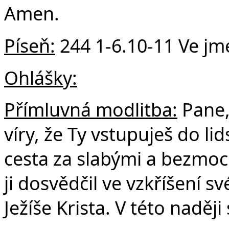
Amen.
Píseň:
244 1-6.10-11 Ve jm
Ohlášky:
Přímluvná modlitba:
Pane,
víry, že Ty vstupuješ do lid
cesta za slabými a bezmocn
ji dosvědčil ve vzkříšení 
Ježíše Krista. V této naděj