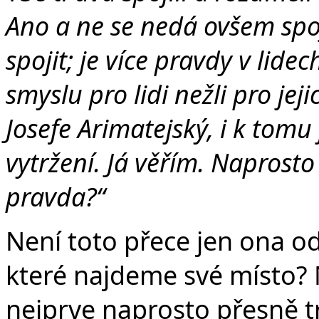
Ano a ne se nedá ovšem spoj
spojit; je více pravdy v lide
smyslu pro lidi nežli pro jeji
Josefe Arimatejský, i k tomu
vytržení. Já věřím. Naprost
pravda?“
Není toto přece jen ona o
které najdeme své místo? 
nejprve naprosto přesně tr