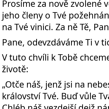
Prosíme za nově zvolené v
jeho členy o Tvé požehnání 
na Tvé vinici. Za ně Tě, Pa
Pane, odevzdáváme Ti v tic
V tuto chvíli k Tobě chcem
životě:
„Otče náš, jenž jsi na nebe
království Tvé. Buď vůle Tvá
Chléb náš vezdejší dejž n