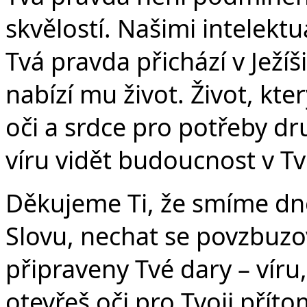
skvělostí. Našimi intelekt
Tvá pravda přichází v Ježí
Č
nabízí mu život. Život, kter
oči a srdce pro potřeby dr
víru vidět budoucnost v Tv
Děkujeme Ti, že smíme dne
Slovu, nechat se povzbuzov
připraveny Tvé dary – víru,
otevřeš oči pro Tvoji příto