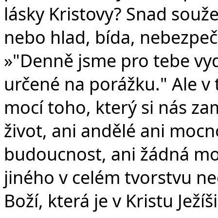
lásky Kristovy? Snad souž
nebo hlad, bída, nebezpeč
»"Denně jsme pro tebe vyd
určené na porážku." Ale v
mocí toho, který si nás zam
život, ani andělé ani mocn
budoucnost, ani žádná moc,
jiného v celém tvorstvu n
Boží, která je v Kristu Ježí