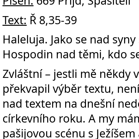
v
Píseň:
669 Přijď, Spasiteli
Text:
Ř 8,35-39
Haleluja. Jako se nad syny 
Hospodin nad těmi, kdo se 
Zvláštní – jestli mě někdy
překvapil výběr textu, není
nad textem na dnešní nedě
církevního roku. A my má
pašijovou scénu s Ježíšem a