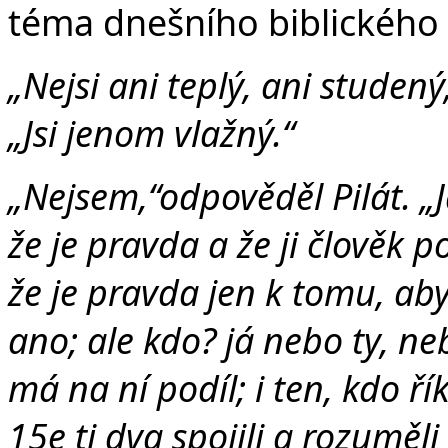
téma dnešního biblického 
„Nejsi ani teplý, ani studený,
„Jsi jenom vlažný.“
„Nejsem,“odpověděl Pilát. „
že je pravda a že ji člověk p
že je pravda jen k tomu, aby
ano; ale kdo? já nebo ty, n
má na ní podíl; i ten, kdo ří
15e ti dva spojili a rozuměli