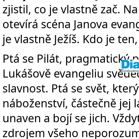
zjistil, co je vlastně zač.
otevírá scéna Janova evange
je vlastně Ježíš. Kdo je ten,
Ptá se Pilát, pragmatický 
Lukášově evangeliu svědect
slavnost. Ptá se svět, kt
náboženství, částečně jej lák
unaven a bojí se jich. Vžd
zdrojem všeho neporozuměn