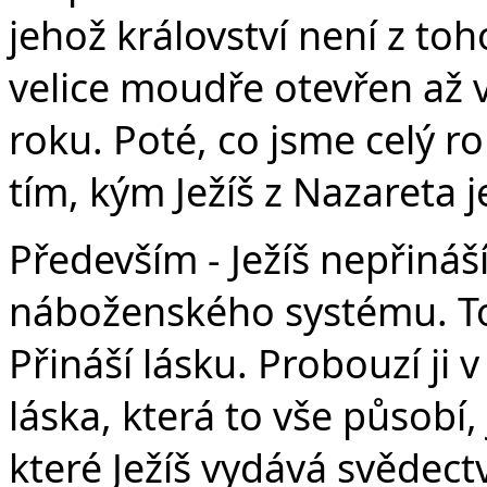
jehož království není z to
velice moudře otevřen až v
roku. Poté, co jsme celý r
tím, kým Ježíš z Nazareta j
Především - Ježíš nepřiná
náboženského systému. To
Přináší lásku. Probouzí ji v 
láska, která to vše působí, 
které Ježíš vydává svědect