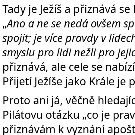
Tady je Ježíš a přiznává s
„
Ano a ne se nedá ovšem spo
spojit; je více pravdy v lide
smyslu pro lidi nežli pro jej
přiznává, ale cele se nabíz
Přijetí Ježíše jako Krále je 
Proto ani já, věčně hledaj
Pilátovu otázku „co je prav
přiznávám k vyznání apošt