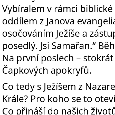
Vybíralem v rámci biblick
oddílem z Janova evangeli
osočováním Ježíše a zástupc
posedlý. Jsi Samařan.“ Bě
Na první poslech – stokrát 
Čapkových apokryfů.
Co tedy s Ježíšem z Nazaret
Krále? Pro koho se to otev
Co přináší do našich životů