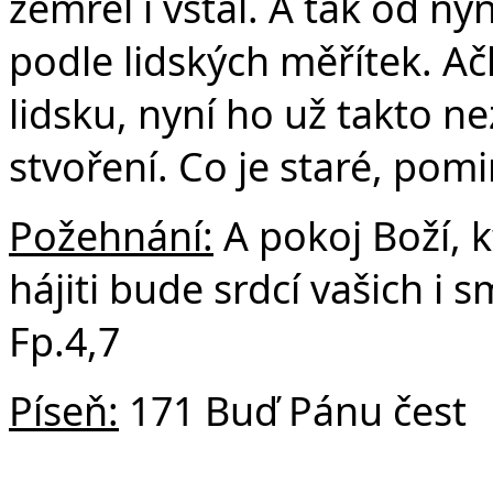
zemřel i vstal. A tak od 
podle lidských měřítek. Ačk
lidsku, nyní ho už takto ne
stvoření. Co je staré, pomi
Požehnání:
A pokoj Boží, k
hájiti bude srdcí vašich i s
Fp.4,7
Píseň:
171 Buď Pánu čest