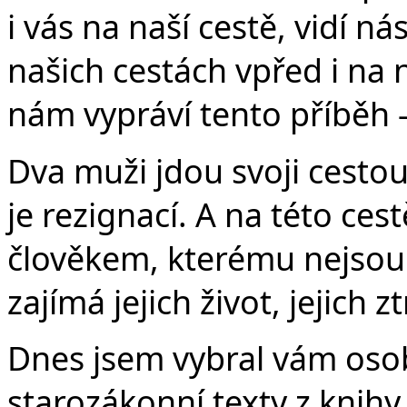
i vás na naší cestě, vidí ná
našich cestách vpřed i na 
nám vypráví tento příběh –
Dva muži jdou svoji cestou
je rezignací. A na této ce
člověkem, kterému nejsou 
zajímá jejich život, jejich
Dnes jsem vybral vám osob
starozákonní texty z knihy