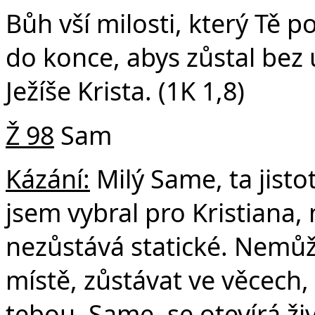
Bůh vší milosti, který Tě p
do konce, abys zůstal be
Ježíše Krista. (1K 1,8)
Ž 98
Sam
Kázání:
Milý Same, ta jistot
jsem vybral pro Kristiana, 
nezůstává statické. Nemů
místě, zůstávat ve věcech
tebou, Same, se otevírá živ