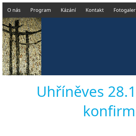
O nás
Program
Kázání
Kontakt
Fotogaler
Uhříněves 28.1
konfirma