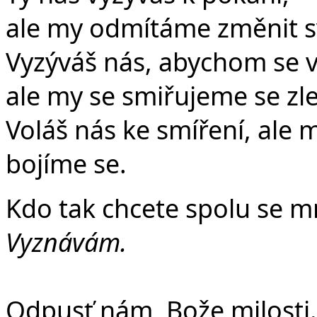
ale my odmítáme změnit sv
Vyzýváš nás, abychom se v
ale my se smiřujeme se zl
Voláš nás ke smíření, ale
bojíme se.
Kdo tak chcete spolu se m
Vyznávám.
Odpusť nám, Bože milosti.