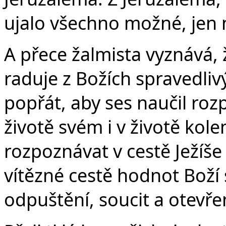
ujalo všechno možné, jen 
A přece žalmista vyznává, 
raduje z Božích spravedliv
popřát, aby ses naučil roz
životě svém i v životě kole
rozpoznávat v cestě Ježíš
vítězné cestě hodnot Boží 
odpuštění, soucit a otevře