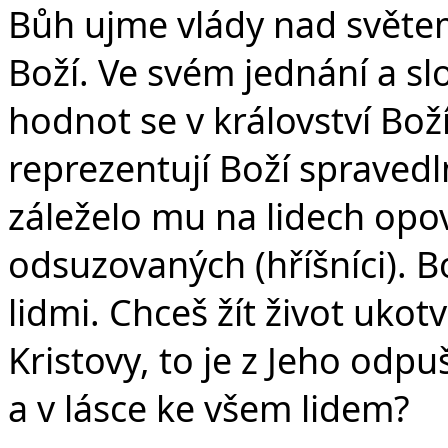
Bůh ujme vlády nad světem 
Boží. Ve svém jednání a sl
hodnot se v království Bož
reprezentují Boží spraved
záleželo mu na lidech opo
odsuzovaných (hříšníci). B
lidmi. Chceš žít život ukot
Kristovy, to je z Jeho odpu
a v lásce ke všem lidem?