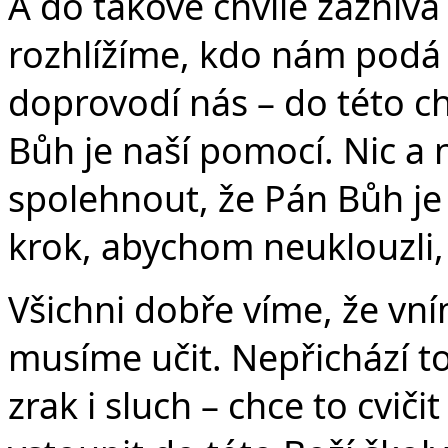
A do takové chvíle zaznívá 
rozhlížíme, kdo nám podá
doprovodí nás – do této chv
Bůh je naší pomocí. Nic a 
spolehnout, že Pán Bůh je 
krok, abychom neuklouzli,
Všichni dobře víme, že vn
musíme učit. Nepřichází to
zrak i sluch – chce to cvičit