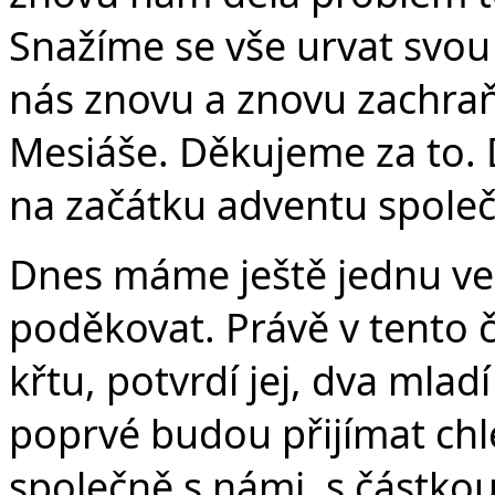
Č
Snažíme se vše urvat svou
nás znovu a znovu zachraň
Mesiáše. Děkujeme za to. 
na začátku adventu spole
Dnes máme ještě jednu vel
poděkovat. Právě v tento č
křtu, potvrdí jej, dva mla
poprvé budou přijímat chl
společně s námi, s částko