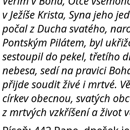
Věřím v Boha, Otce všemohou
v Ježíše Krista, Syna jeho j
počal z Ducha svatého, naro
Pontským Pilátem, byl ukřiž
sestoupil do pekel, třetího d
nebesa, sedí na pravici Bo
přijde soudit živé i mrtvé. 
církev obecnou, svatých obc
z mrtvých vzkříšení a život 