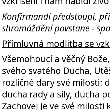
vzkříšení i nám nabídl život
Konfirmandi předstoupí, při
shromáždění povstane - spol
Přímluvná modlitba se vz
Všemohoucí a věčný Bože, s
svého svatého Ducha, Utěš
rozličné dary své milosti:
ducha rady a síly, ducha 
Zachovej je ve své milosti