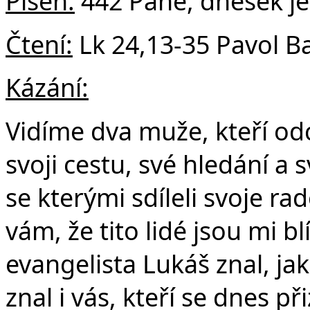
Píseň:
442 Pane, dnešek je
Čtení:
Lk 24,13-35 Pavol B
Kázání:
Vidíme dva muže, kteří odch
svoji cestu, své hledání a 
se kterými sdíleli svoje ra
vám, že tito lidé jsou mi b
evangelista Lukáš znal, ja
znal i vás, kteří se dnes p