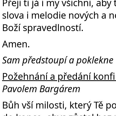
Přeji ti já i my všichni, aby
slova i melodie nových a n
Boží spravedlností.
Amen.
Sam
předstoupí a poklekne
Požehnání a předání konfi
Pavolem Bargárem
Bůh vší milosti, který Tě p