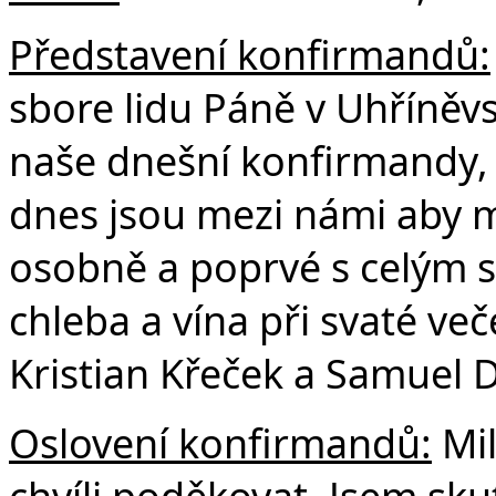
v
Představení konfirmandů:
sbore lidu Páně v Uhříněvs
naše dnešní konfirmandy, kt
dnes jsou mezi námi aby mil
osobně a poprvé s celým sb
chleba a vína při svaté ve
Kristian Křeček a Samuel 
Oslovení konfirmandů:
Mil
chvíli poděkovat. Jsem sk