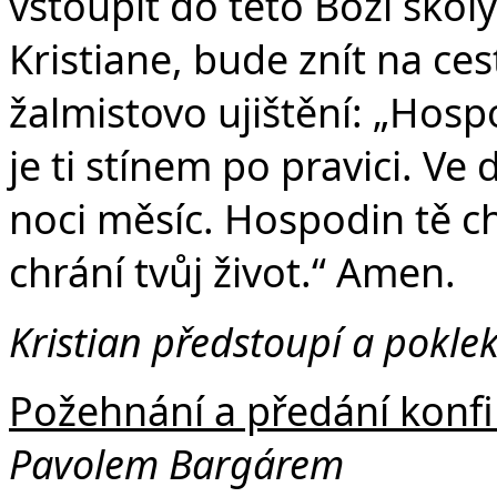
vstoupit do této Boží školy
Kristiane, bude znít na ces
žalmistovo ujištění: „Hosp
je ti stínem po pravici. Ve
noci měsíc. Hospodin tě c
chrání tvůj život.“ Amen.
Kristian
předstoupí a pokle
Požehnání a předání konfi
Pavolem Bargárem