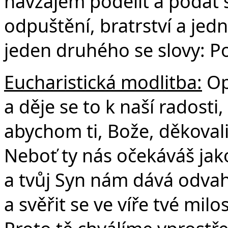
navzájem podělit a podat 
odpuštění, bratrství a jedn
jeden druhého se slovy: P
Eucharistická modlitba:
Op
a děje se to k naší radosti,
abychom ti, Bože, děkovali
Neboť ty nás očekáváš jak
a tvůj Syn nám dává odvah
a svěřit se ve víře tvé milos