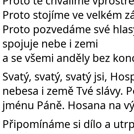
Proto tě chválíme vprostře
Proto stojíme ve velkém zás
Proto pozvedáme své hlasy
spojuje nebe i zemi
a se všemi anděly bez ko
Svatý, svatý, svatý jsi, Ho
nebesa i země Tvé slávy. P
jménu Páně. Hosana na v
Připomínáme si dílo a utrp