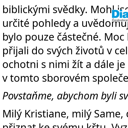
biblickými svědky. Mohl 
určité pohledy a uvědomuji
bylo pouze částečné. Moc b
přijali do svých životů v ce
ochotni s nimi žít a dále j
v tomto sborovém společen
Povstaňme, abychom byli sv
Milý Kristiane, milý Same,
přiznat ke svému křtu. Vyzna