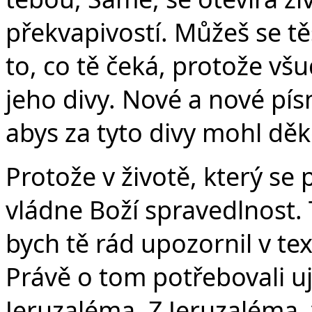
překvapivostí. Můžeš se těš
to, co tě čeká, protože v
jeho divy. Nové a nové pís
abys za tyto divy mohl děk
Protože v životě, který se
vládne Boží spravedlnost. 
bych tě rád upozornil v tex
Právě o tom potřebovali ujis
Jeruzaléma. Z Jeruzaléma, 