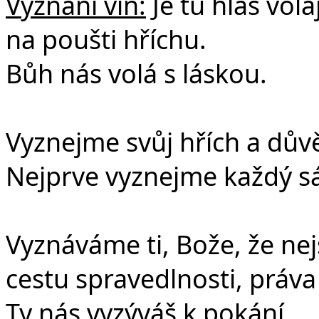
Vyznání vin:
Je tu hlas volaj
na poušti hříchu.
Bůh nás volá s láskou.
Vyznejme svůj hřích a dův
Nejprve vyznejme každý sá
Vyznáváme ti, Bože, že ne
cestu spravedlnosti, práva
Ty nás vyzýváš k pokání,