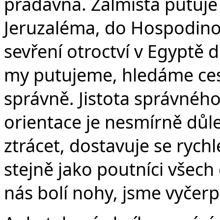
pradávna. Žalmista putuje
Jeruzaléma, do Hospodinov
sevření otroctví v Egyptě 
my putujeme, hledáme cestu
správně. Jistota správného
orientace je nesmírně důlež
ztrácet, dostavuje se rychl
stejně jako poutníci všec
nás bolí nohy, jsme vyčer