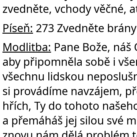
zvedněte, vchody věčné, ať 
Píseň:
273 Zvedněte brány
Modlitba:
Pane Bože, náš O
aby připomněla sobě i vše
všechnu lidskou neposlušn
si provádíme navzájem, př
hřích, Ty do tohoto našeh
a přemáháš jej silou své m
znovu nám dělá problém t