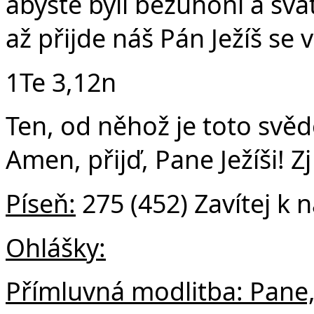
abyste byli bezůhoní a sv
až přijde náš Pán Ježíš se
1Te 3,12n
Ten, od něhož je toto svěde
Amen, přijď, Pane Ježíši! Z
Píseň:
275 (452) Zavítej k n
Ohlášky:
Přímluvná modlitba: Pane,