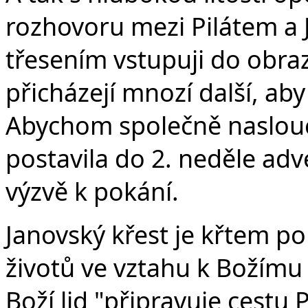
rozhovoru mezi Pilátem a J
třesením vstupuji do obra
přicházejí mnozí další, aby 
Abychom společně naslouch
postavila do 2. neděle ad
výzvě k pokání.
Janovský křest je křtem po
životů ve vztahu k Božímu
Boží lid "připravuje cestu