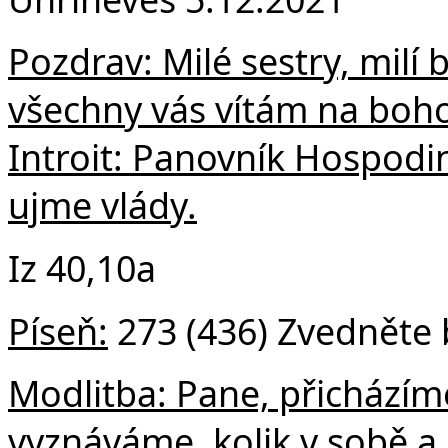
F
Pozdrav: Milé sestry, milí br
všechny vás vítám na boho
Introit: Panovník Hospodin
ujme vlády.
Iz 40,10a
Píseň:
273 (436) Zvedněte 
Modlitba: Pane, přicházíme
vyznáváme, kolik v sobě a