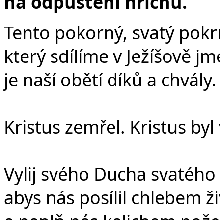
na odpuštění hříchů.
Tento pokorný, svatý pok
který sdílíme v Ježíšově j
je naší obětí díků a chvály.
Kristus zemřel. Kristus byl
Vylij svého Ducha svatého
abys nás posílil chlebem ž