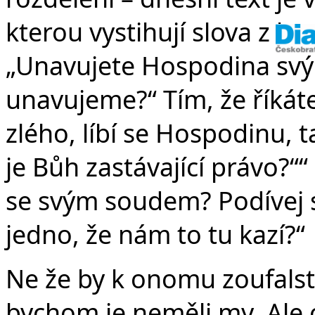
kterou vystihují slova z ko
„Unavujete Hospodina svým
unavujeme?“ Tím, že říkát
zlého, líbí se Hospodinu, 
je Bůh zastávající právo?“
se svým soudem? Podívej se
jedno, že nám to tu kazí?“
Ne že by k onomu zoufalst
bychom je neměli my. Ale 