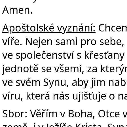
Amen.
Apoštolské vyznání:
Chceme
víře. Nejen sami pro sebe, 
ve společenství s křesťany
jednotě se všemi, za který
ve svém Synu, aby jim nabí
víru, která nás ujišťuje o 
Sbor: Věřím v Boha, Otce 
země, i v Ježíše Krista, S