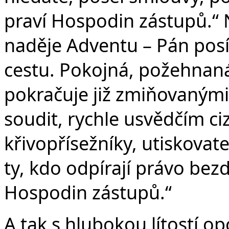
praví Hospodin zástupů.“ 
naděje Adventu – Pán posíl
cestu. Pokojná, požehnaná
pokračuje již zmiňovanými 
soudit, rychle usvědčím ci
křivopřísežníky, utiskovat
ty, kdo odpírají právo bez
Hospodin zástupů.“
A tak s hlubokou lítostí op