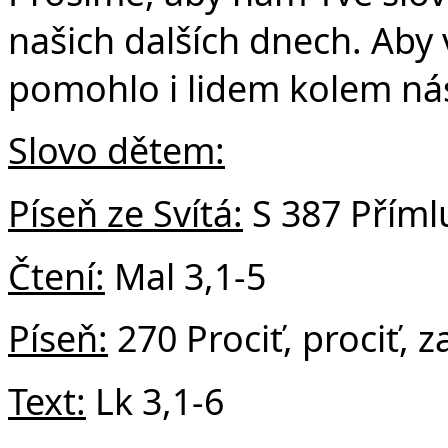
Č
našich dalších dnech. Aby
pomohlo i lidem kolem ná
Slovo dětem:
Píseň ze Svítá:
S 387 Příml
Čtení:
Mal 3,1-5
Píseň:
270 Prociť, prociť, 
Text:
Lk 3,1-6