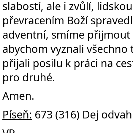
slabostí, ale i zvůlí, lids
převracením Boží spravedln
adventní, smíme přijmout 
abychom vyznali všechno to
přijali posilu k práci na ce
pro druhé.
Amen.
Píseň:
673 (316) Dej odvahu
VP