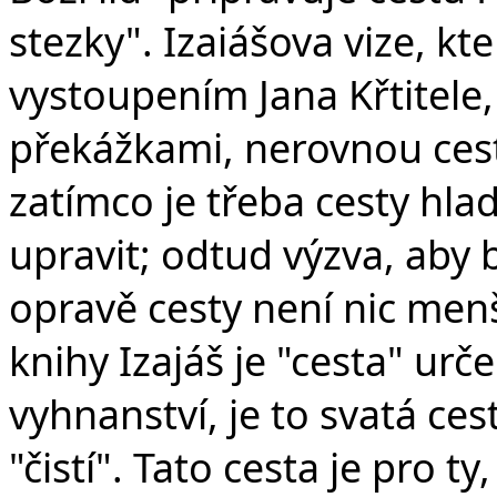
stezky". Izaiášova vize, kt
vystoupením Jana Křtitele
překážkami, nerovnou ces
zatímco je třeba cesty hladk
upravit; odtud výzva, aby 
opravě cesty není nic menš
knihy Izajáš je "cesta" urč
vyhnanství, je to svatá ces
"čistí". Tato cesta je pro ty