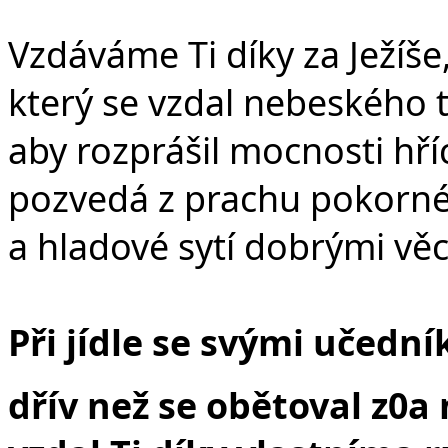
Vzdáváme Ti díky za Ježíše
který se vzdal nebeského 
aby rozprášil mocnosti hří
pozvedá z prachu pokorn
a hladové sytí dobrými vě
Při jídle se svými učední
dřív než se obětoval z0a