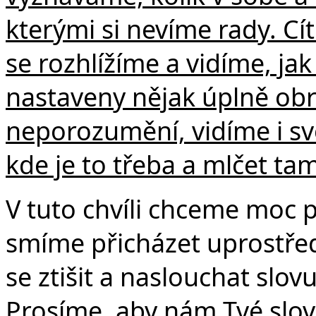
kterými si nevíme rady. Cí
se rozhlížíme a vidíme, jak
nastaveny nějak úplně obr
neporozumění, vidíme i sv
kde je to třeba a mlčet ta
V tuto chvíli chceme moc p
smíme přicházet uprostře
se ztišit a naslouchat slov
Prosíme, aby nám Tvé slovo