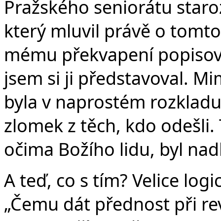
v
Pražského seniorátu staroz
který mluvil právě o tomto
mému překvapení popisova
jsem si ji představoval. M
byla v naprostém rozkladu,
zlomek z těch, kdo odešli. 
očima Božího lidu, byl nad
A teď, co s tím? Velice lo
„Čemu dát přednost při rev