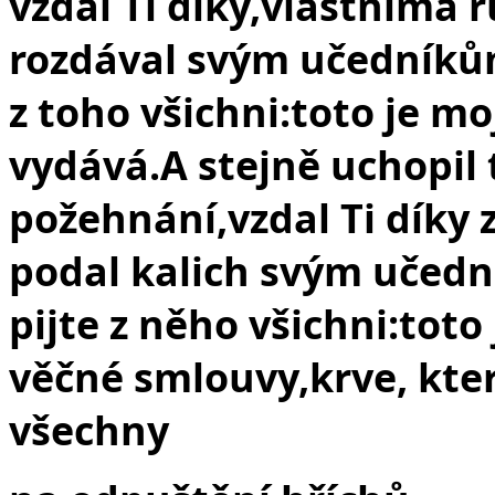
vzdal Ti díky,
vlastníma r
rozdával svým učedník
z toho všichni:
toto je mo
vydává.
A stejně uchopil
požehnání,
vzdal Ti díky
podal kalich svým učed
pijte z něho všichni:
toto 
věčné smlouvy,
krve, kte
všechny