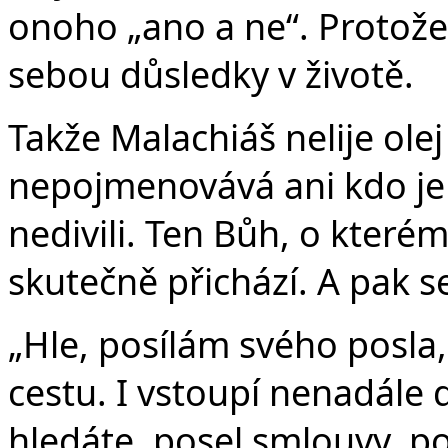
onoho „ano a ne“. Protože
sebou důsledky v životě.
Takže Malachiáš nelije ole
nepojmenovává ani kdo je k
nedivili. Ten Bůh, o kterém 
skutečně přichází. A pak se
„Hle, posílám svého posla
cestu. I vstoupí nenadále
hledáte, posel smlouvy, p