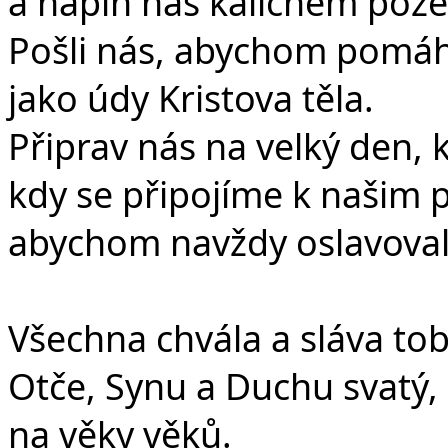
a naplň nás kalichem pože
Pošli nás, abychom pomáhal
jako údy Kristova těla.
Připrav nás na velký den, k
kdy se připojíme k naši
abychom navždy oslavoval
Všechna chvála a sláva tob
Otče, Synu a Duchu svatý,
na věky věků.