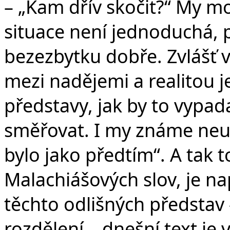
– „Kam dřív skočit?“ My m
situace není jednoduchá, p
bezezbytku dobře. Zvlášť 
mezi nadějemi a realitou j
představy, jak by to vypa
směřovat. I my známe neust
bylo jako předtím“. A tak t
Malachiášových slov, je n
těchto odlišných představ 
rozdělení – dnešní text je 