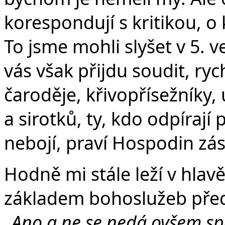
korespondují s kritikou, o
To jsme mohli slyšet v 5. 
vás však přijdu soudit, ry
čaroděje, křivopřísežníky,
a sirotků, ty, kdo odpíraj
nebojí, praví Hospodin zá
Hodně mi stále leží v hlav
základem bohoslužeb před
„
Ano a ne se nedá ovšem spo