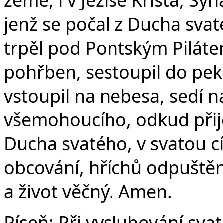
jenž se počal z Ducha svat
trpěl pod Pontským Pilátem
pohřben, sestoupil do peke
vstoupil na nebesa, sedí n
všemohoucího, odkud přijd
Ducha svatého, v svatou c
obcování, hříchů odpuštění
a život věčný. Amen.
Píseň:
Při vysluhování sv