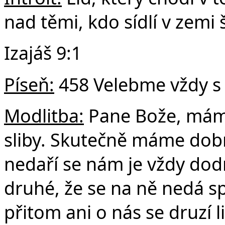
Č
nad těmi, kdo sídlí v zemi š
Izajáš 9:1
Píseň:
458 Velebme vždy s
Modlitba:
Pane Bože, máme
sliby. Skutečně máme dobr
nedaří se nám je vždy dod
druhé, že se na ně nedá sp
přitom ani o nás se druzí 