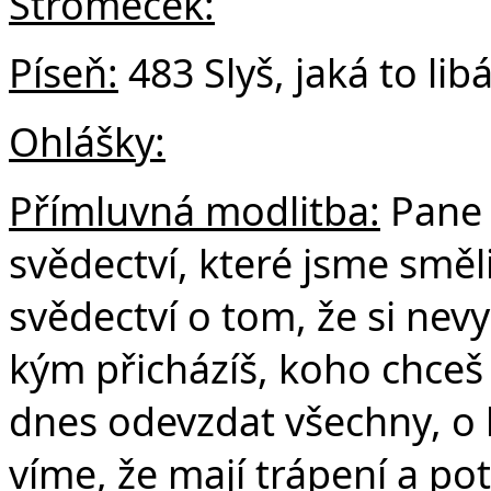
Stromeček:
Píseň:
483 Slyš, jaká to lib
Ohlášky:
Přímluvná modlitba:
Pane 
svědectví, které jsme směl
svědectví o tom, že si nevy
kým přicházíš, koho chceš
dnes odevzdat všechny, o 
víme, že mají trápení a po