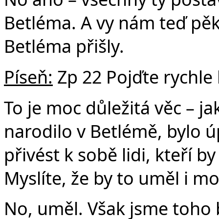
Betléma. A vy nám teď pěk
Betléma přišly.
Píseň:
Zp 22 Pojďte rychle
To je moc důležitá věc – ja
narodilo v Betlémě, bylo 
přivést k sobě lidi, kteří b
Myslíte, že by to uměl i mo
No, uměl. Však jsme toho 