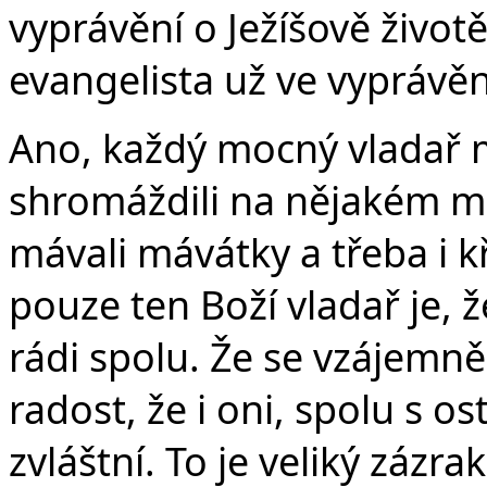
vyprávění o Ježíšově životě
evangelista už ve vyprávěn
Ano, každý mocný vladař m
shromáždili na nějakém mís
mávali mávátky a třeba i kř
pouze ten Boží vladař je, že
rádi spolu. Že se vzájemně 
radost, že i oni, spolu s 
zvláštní. To je veliký zázra