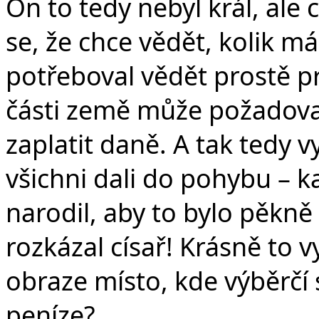
On to tedy nebyl král, ale 
se, že chce vědět, kolik m
potřeboval vědět prostě pro
části země může požadovat
zaplatit daně. A tak tedy 
všichni dali do pohybu – k
narodil, aby to bylo pěkně
rozkázal císař! Krásně to v
obraze místo, kde výběrčí sč
peníze?