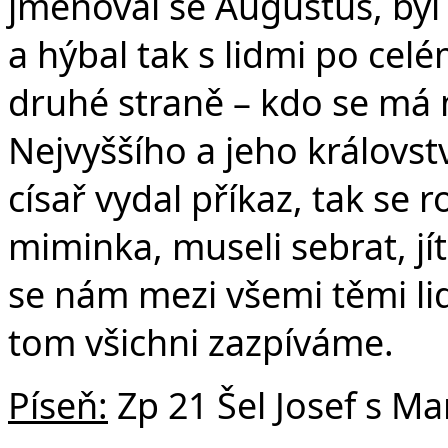
jmenoval se Augustus, byl
a hýbal tak s lidmi po ce
druhé straně – kdo se má n
Nejvyššího a jeho královst
císař vydal příkaz, tak se
miminka, museli sebrat, j
se nám mezi všemi těmi lidm
tom všichni zazpíváme.
Píseň:
Zp 21 Šel Josef s Mar