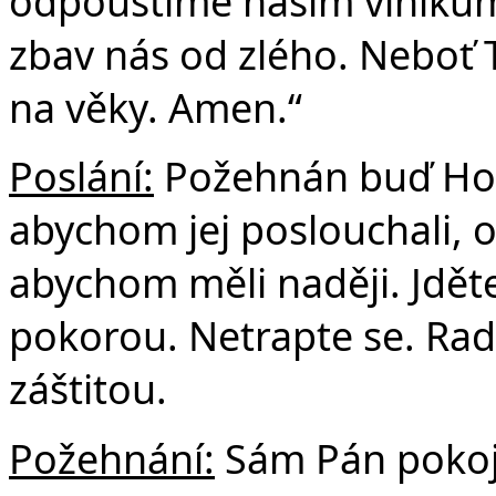
odpouštíme našim viníkům
zbav nás od zlého. Neboť Tv
na věky. Amen.“
Poslání:
Požehnán buď Hos
abychom jej poslouchali, on
abychom měli naději. Jdět
pokorou. Netrapte se. Rad
záštitou.
Požehnání:
Sám Pán pokoje