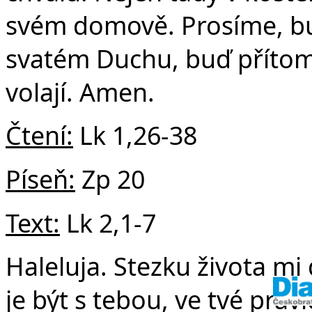
v
svém domově. Prosíme, b
svatém Duchu, buď přítom
volají. Amen.
Čtení:
Lk 1,26-38
Píseň:
Zp 20
Text:
Lk 2,1-7
Haleluja. Stezku života mi
je být s tebou, ve tvé prav