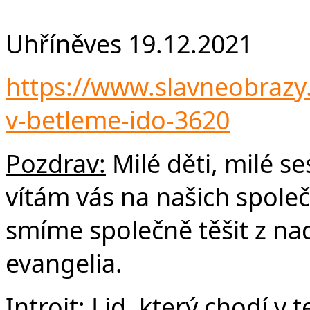
F
Uhříněves 19.12.2021
https://www.slavneobrazy.c
v-betleme-ido-3620
Pozdrav:
Milé děti, milé ses
vítám vás na našich spole
smíme společně těšit z na
evangelia.
Introit:
Lid, který chodí v t