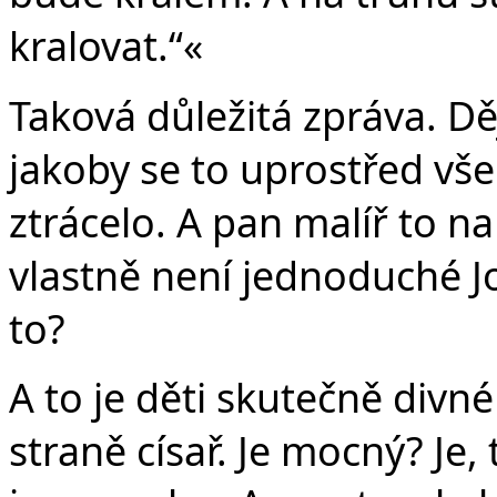
kralovat.“«
Taková důležitá zpráva. Dě
jakoby se to uprostřed vš
ztrácelo. A pan malíř to n
vlastně není jednoduché Jo
to?
A to je děti skutečně divn
straně císař. Je mocný? Je,