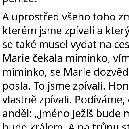
A uprostřed všeho toho z
kterém jsme zpívali a kte
se také musel vydat na ces
Marie čekala miminko, vím
miminko, se Marie dozvěd
posla. To jsme zpívali. H
vlastně zpívali. Podíváme, 
anděl: „Jméno Ježíš bude mí
bude králem. A na trůnu s