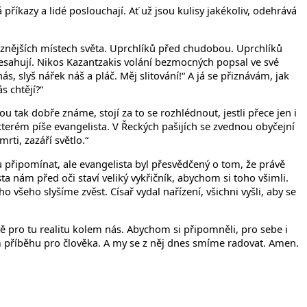
říkazy a lidé poslouchají. Ať už jsou kulisy jakékoliv, odehrává
různějších místech světa. Uprchlíků před chudobou. Uprchlíků
přesahují. Nikos Kazantzakis volání bezmocných popsal ve své
s, slyš nářek náš a pláč. Měj slitování!“ A já se přiznávám, jak
s chtějí?“
ou tak dobře známe, stojí za to se rozhlédnout, jestli přece jen i
kterém píše evangelista. V Řeckých pašijích se zvednou obyčejní
rti, zazáří světlo.“
u připomínat, ale evangelista byl přesvědčený o tom, že právě
a nám před oči staví veliký vykřičník, abychom si toho všimli.
všeho slyšíme zvěst. Císař vydal nařízení, všichni vyšli, aby se
vě pro tu realitu kolem nás. Abychom si připomněli, pro sebe i
ožím příběhu pro člověka. A my se z něj dnes smíme radovat. Amen.