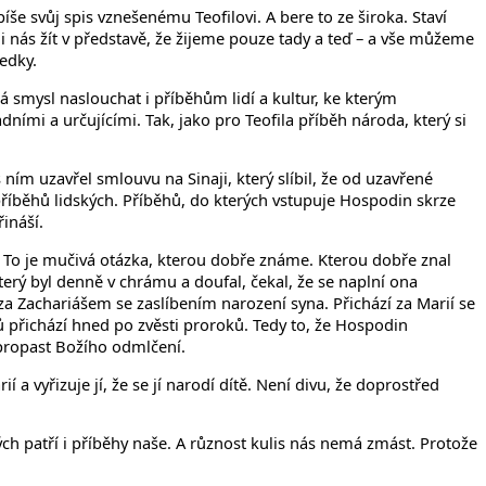
še svůj spis vznešenému Teofilovi. A bere to ze široka. Staví
i nás žít v představě, že žijeme pouze tady a teď – a vše můžeme
ledky.
á smysl naslouchat i příběhům lidí a kultur, ke kterým
ími a určujícími. Tak, jako pro Teofila příběh národa, který si
 ním uzavřel smlouvu na Sinaji, který slíbil, že od uzavřené
 příběhů lidských. Příběhů, do kterých vstupuje Hospodin skrze
ináší.
? To je mučivá otázka, kterou dobře známe. Kterou dobře znal
který byl denně v chrámu a doufal, čekal, že se naplní ona
í za Zachariášem se zaslíbením narození syna. Přichází za Marií se
tů přichází hned po zvěsti proroků. Tedy to, že Hospodin
 propast Božího odmlčení.
 a vyřizuje jí, že se jí narodí dítě. Není divu, že doprostřed
ých patří i příběhy naše. A různost kulis nás nemá zmást. Protože