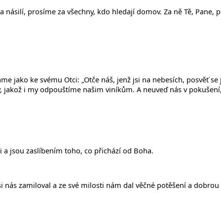
 násilí, prosíme za všechny, kdo hledají domov. Za ně Tě, Pane, 
me jako ke svému Otci: „Otče náš, jenž jsi na nebesích, posvěť se j
 jakož i my odpouštíme našim viníkům. A neuveď nás v pokušení, al
ji a jsou zaslíbením toho, co přichází od Boha.
si nás zamiloval a ze své milosti nám dal věčné potěšení a dobro