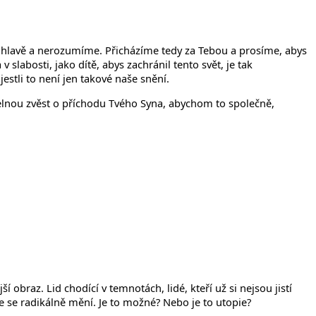
 v hlavě a nerozumíme. Přicházíme tedy za Tebou a prosíme, abys
slabosti, jako dítě, abys zachránil tento svět, je tak
estli to není jen takové naše snění.
lnou zvěst o příchodu Tvého Syna, abychom to společně,
 obraz. Lid chodící v temnotách, lidé, kteří už si nejsou jistí
e se radikálně mění. Je to možné? Nebo je to utopie?