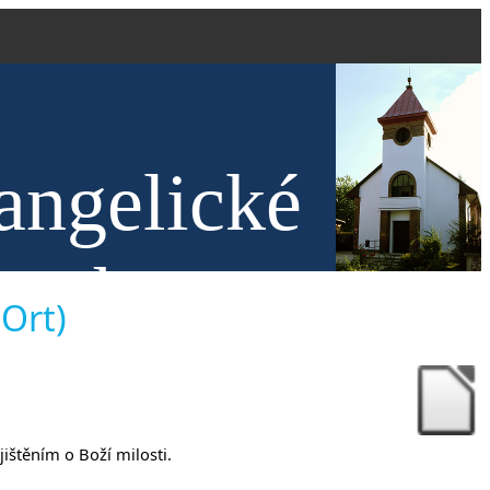
angelické
nech
 Ort)
ištěním o Boží milosti.