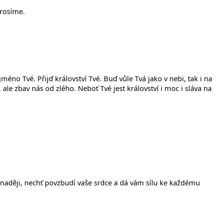
prosíme.
méno Tvé. Přijď království Tvé. Buď vůle Tvá jako v nebi, tak i na
e zbav nás od zlého. Neboť Tvé jest království i moc i sláva na
u naději, nechť povzbudí vaše srdce a dá vám sílu ke každému