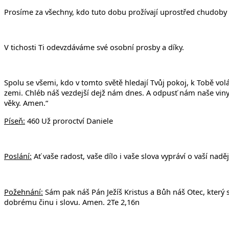
Prosíme za všechny, kdo tuto dobu prožívají uprostřed chudoby a
V tichosti Ti odevzdáváme své osobní prosby a díky.
Spolu se všemi, kdo v tomto světě hledají Tvůj pokoj, k Tobě volá
zemi. Chléb náš vezdejší dejž nám dnes. A odpusť nám naše viny,
věky. Amen.“
Píseň:
460 Už proroctví Daniele
Poslání:
Ať vaše radost, vaše dílo i vaše slova vypráví o vaší nadě
Požehnání:
Sám pak náš Pán Ježíš Kristus a Bůh náš Otec, který 
dobrému činu i slovu. Amen. 2Te 2,16n