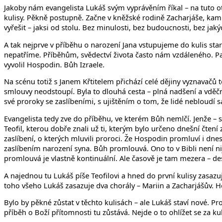
Jakoby nám evangelista Lukáš svým vyprávěním říkal – na tuto otá
kulisy. Pěkně postupně. Začne v kněžské rodině Zacharjáše, kam z
vyřešit – jaksi od stolu. Bez minulosti, bez budoucnosti, bez jaký
A tak nejprve v příběhu o narození Jana vstupujeme do kulis star
nepatříme. Příběhům, svědectví života často nám vzdáleného. Pak 
vyvolil Hospodin. Bůh Izraele.
Na scénu totiž s Janem Křtitelem přichází celé dějiny vyznavačů t
smlouvy neodstoupí. Byla to dlouhá cesta – plná nadšení a vděčn
své proroky se zaslíbeními, s ujištěním o tom, že lidé nebloudí s
Evangelista tedy zve do příběhu, ve kterém Bůh nemlčí. Jenže –
Teofil, kterou dobře znali už ti, kterým bylo určeno dnešní čtení
zaslíbení, o kterých mluvili proroci. Že Hospodin promluví i dnes
zaslíbením narození syna. Bůh promlouvá. Ono to v Bibli není nij
promlouvá je vlastně kontinuální. Ale časově je tam mezera – d
A najednou tu Lukáš píše Teofilovi a hned do první kulisy zasazuje
toho všeho Lukáš zasazuje dva chorály – Mariin a Zacharjášův. Ho
Bylo by pěkné zůstat v těchto kulisách – ale Lukáš staví nové. P
příběh o Boží přítomnosti tu zůstává. Nejde o to ohlížet se za kuli