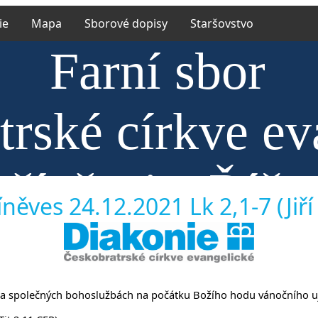
ie
Mapa
Sborové dopisy
Staršovstvo
Farní sbor
trské církve ev
hříněvsi a Říča
něves 24.12.2021 Lk 2,1-7 (Jiří
ny na společných bohoslužbách na počátku Božího hodu vánočního uj