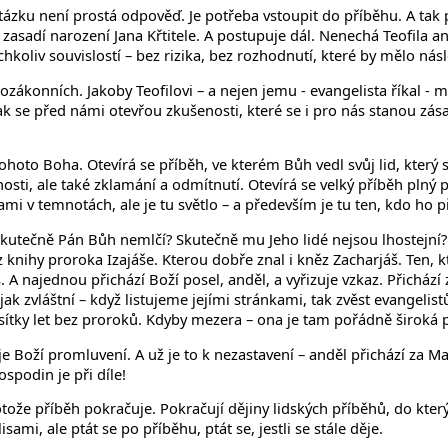
zku není prostá odpověď. Je potřeba vstoupit do příběhu. A tak pí
asadí narození Jana Křtitele. A postupuje dál. Nenechá Teofila an
chkoliv souvislostí – bez rizika, bez rozhodnutí, které by mělo nás
ozákonních. Jakoby Teofilovi – a nejen jemu - evangelista říkal - m
se před námi otevřou zkušenosti, které se i pro nás stanou zásadn
ohoto Boha. Otevírá se příběh, ve kterém Bůh vedl svůj lid, který s
osti, ale také zklamání a odmítnutí. Otevírá se velký příběh plný
ami v temnotách, ale je tu světlo – a především je tu ten, kdo ho př
 skutečně Pán Bůh nemlčí? Skutečně mu Jeho lidé nejsou lhostejní
 z knihy proroka Izajáše. Kterou dobře znal i kněz Zacharjáš. Ten, 
. A najednou přichází Boží posel, anděl, a vyřizuje vzkaz. Přicház
ak zvláštní – když listujeme jejími stránkami, tak zvěst evangelis
esítky let bez proroků. Kdyby mezera – ona je tam pořádně široká
 Boží promluvení. A už je to k nezastavení – anděl přichází za Marií
spodin je při díle!
rotože příběh pokračuje. Pokračují dějiny lidských příběhů, do kter
sami, ale ptát se po příběhu, ptát se, jestli se stále děje.