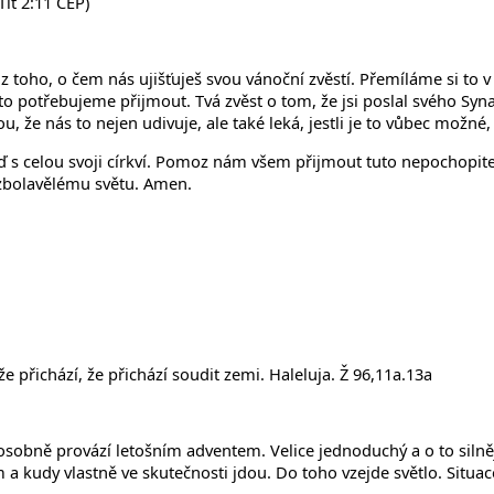
it 2:11 CEP)
 z toho, o čem nás ujišťuješ svou vánoční zvěstí. Přemíláme si to
 potřebujeme přijmout. Tvá zvěst o tom, že jsi poslal svého Syna v 
že nás to nejen udivuje, ale také leká, jestli je to vůbec možné, j
 s celou svoji církví. Pomoz nám všem přijmout tuto nepochopite
ozbolavělému světu. Amen.
e přichází, že přichází soudit zemi. Haleluja. Ž 96,11a.13a
osobně provází letošním adventem. Velice jednoduchý a o to silnější
a kudy vlastně ve skutečnosti jdou. Do toho vzejde světlo. Situac