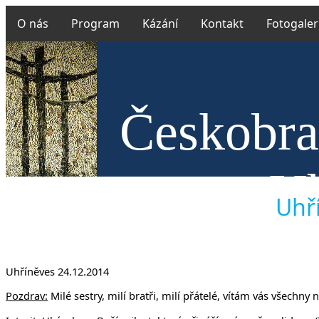
O nás
Program
Kázání
Kontakt
Fotogaler
Českobra
v U
Uhří
Uhříněves 24.12.2014
Pozdrav:
Milé sestry, milí bratři, milí přátelé, vítám vás všech