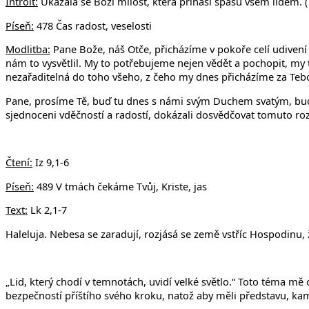
Introit:
Ukázala se Boží milost, která přináší spásu všem lidem. (T
Píseň:
478 Čas radost, veselosti
Modlitba:
Pane Bože, náš Otče, přicházíme v pokoře celí udivení
nám to vysvětlil. My to potřebujeme nejen vědět a pochopit, my to
nezařaditelná do toho všeho, z čeho my dnes přicházíme za Tebou, 
Pane, prosíme Tě, buď tu dnes s námi svým Duchem svatým, buď
sjednoceni vděčností a radostí, dokázali dosvědčovat tomuto r
Čtení:
Iz 9,1-6
Píseň:
489 V tmách čekáme Tvůj, Kriste, jas
Text:
Lk 2,1-7
Haleluja. Nebesa se zaradují, rozjásá se země vstříc Hospodinu, ž
„Lid, který chodí v temnotách, uvidí velké světlo.“ Toto téma mě 
bezpečností příštího svého kroku, natož aby měli představu, kam 