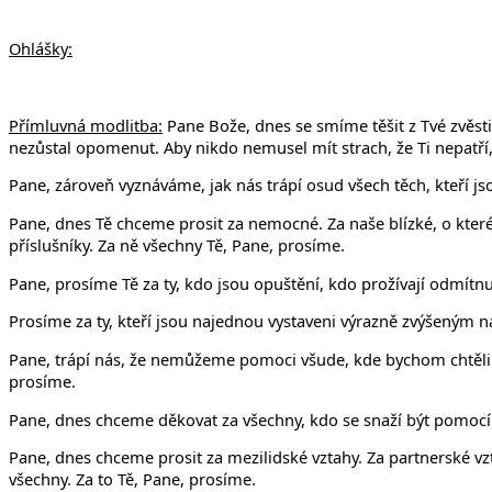
Ohlášky:
Přímluvná modlitba:
Pane Bože, dnes se smíme těšit z Tvé zvěsti.
nezůstal opomenut. Aby nikdo nemusel mít strach, že Ti nepatří, p
Pane, zároveň vyznáváme, jak nás trápí osud všech těch, kteří jso
Pane, dnes Tě chceme prosit za nemocné. Za naše blízké, o které 
příslušníky. Za ně všechny Tě, Pane, prosíme.
Pane, prosíme Tě za ty, kdo jsou opuštění, kdo prožívají odmítnu
Prosíme za ty, kteří jsou najednou vystaveni výrazně zvýšeným n
Pane, trápí nás, že nemůžeme pomoci všude, kde bychom chtěli. 
prosíme.
Pane, dnes chceme děkovat za všechny, kdo se snaží být pomocí. 
Pane, dnes chceme prosit za mezilidské vztahy. Za partnerské vzt
všechny. Za to Tě, Pane, prosíme.