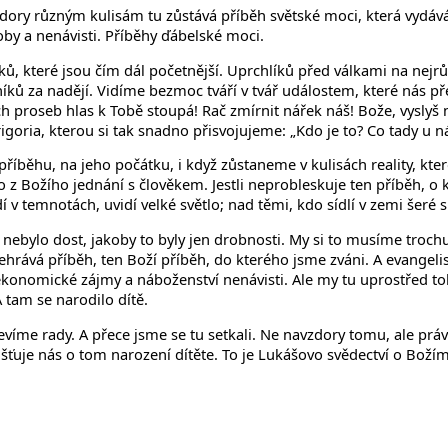
ory různým kulisám tu zůstává příběh světské moci, která vydává p
oby a nenávisti. Příběhy ďábelské moci.
líků, které jsou čím dál početnější. Uprchlíků před válkami na nej
tníků za nadějí. Vidíme bezmoc tváří v tvář událostem, které nás 
h proseb hlas k Tobě stoupá! Rač zmírnit nářek náš! Bože, vyslyš ná
goria, kterou si tak snadno přisvojujeme: „Kdo je to? Co tady u ná
 příběhu, na jeho počátku, i když zůstaneme v kulisách reality, kter
 z Božího jednání s člověkem. Jestli neprobleskuje ten příběh, o 
v temnotách, uvidí velké světlo; nad těmi, kdo sídlí v zemi šeré sm
 nebylo dost, jakoby to byly jen drobnosti. My si to musíme troch
hrává příběh, ten Boží příběh, do kterého jsme zváni. A evangelist
konomické zájmy a náboženství nenávisti. Ale my tu uprostřed toho 
A tam se narodilo dítě.
evíme rady. A přece jsme se tu setkali. Ne navzdory tomu, ale prá
. Ujišťuje nás o tom narození dítěte. To je Lukášovo svědectví o B