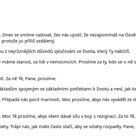
 Dnes se smíme radovat, žes nás ujistil, že nezapomínáš na člověka,
rotože jsi příliš vzdálený.
u z nejrůznějších důvodů vylučováni ze života, který Ty nabízíš.
máme starost, za lidi v nemocnicích. Prosíme za ty, kdo se o ně s
tí. Za ně Tě, Pane, prosíme.
ákladům spojeným se základními potřebami k životu a neví, jak to
Přepadá nás pocit marnosti. Moc prosíme, abys nás vyváděl ze ske
Moc Tě prosíme, abys všem dával sílu v boji s rezignací. Za to Tě
ahy. Trápí nás, jak málo často stačí, aby se vztahy rozpadly. Pane