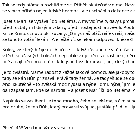
Tak se tedy ptáme a rozhlížíme se. Příběh skutečně vidíme. Navzd
se v nich příběh nejen lidské bezmoci, ale i selhání a dokonce zl
Josef s Marií se vydávají do Betléma. A my vidíme ty davy uprch
před rozbitými lidskými vztahy, před lhostejností a svévolí. Pou
knize Kristus znovu ukřižovaný: „Ó slyš náš pláč, nářek náš, našic
se tohoto volání lekám. Ale ještě víc se lekám odpovědi kněze Gri
Kulisy, ve kterých žijeme. A přece – i když zůstaneme v této části
v těch současných kulisách neprobleskuje něco ze zaslíbení, něco
lidé a dají něco málo těm, kdo jsou bez domova. „Lid, který chodí 
Je to zvláštní. Máme radost z každé takové pomoci, ale jakoby to
tady se Pán Bůh přiznává. Právě tady žehná. Že tady všude se ode
Ano, skutečně – to světská moc hýbala a hýbe lidmi, hýbají jimi e
dali zapsat tam, kde se narodili – a Josef s Marií šli do Betléma. 
Naplnilo se zaslíbení. Je toho mnoho, čeho se lekáme, s čím si n
pro druhé, že ten Bůh, který provázel svůj lid, je stále při díle
Píseň:
458 Velebme vždy s veselím