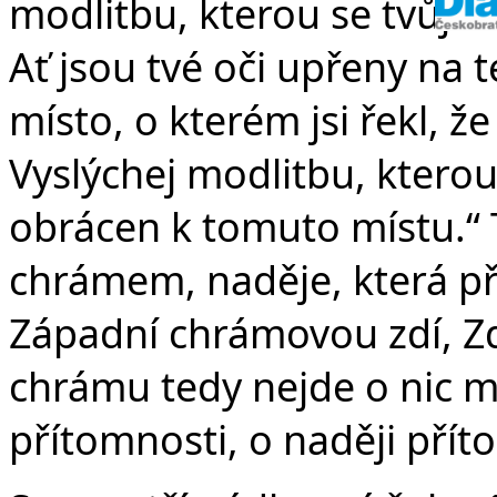
modlitbu, kterou se tvůj s
Ať jsou tvé oči upřeny na 
místo, o kterém jsi řekl, ž
Vyslýchej modlitbu, kterou
obrácen k tomuto místu.“ 
chrámem, naděje, která př
Západní chrámovou zdí, Z
chrámu tedy nejde o nic m
přítomnosti, o naději pří