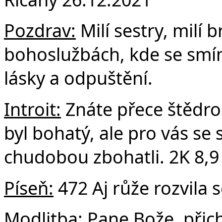
F
Pozdrav:
Milí sestry, milí 
bohoslužbách, kde se smím
lásky a odpuštění.
Introit:
Znáte přece štědros
byl bohatý, ale pro vás se
chudobou zbohatli. 2K 8,9
Píseň:
472 Aj růže rozvila 
Modlitba:
Pane Bože, přic