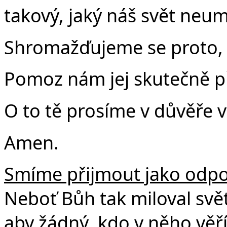
takový, jaký náš svět neumí
Shromažďuje­me se proto, 
Pomoz nám jej skutečně př
O to tě prosíme v důvěře v
Amen.
Smíme přijmout jako odpov
Neboť Bůh tak miloval svět
aby žádný, kdo v něho věří