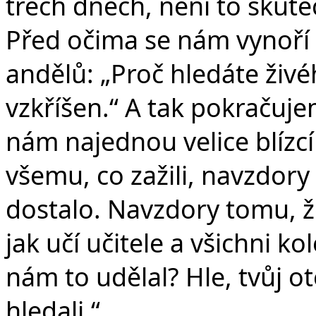
třech dnech, není to skut
Před očima se nám vynoří 
andělů: „Proč hledáte živ
vzkříšen.“ A tak pokračujem
nám najednou velice blízcí
všemu, co zažili, navzdory
dostalo. Navzdory tomu, ž
jak učí učitele a všichni ko
nám to udělal? Hle, tvůj ot
hledali.“