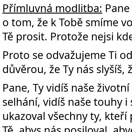
Přímluvná modlitba:
Pane 
o tom, že k Tobě smíme vo
Tě prosit. Protože nejsi kde
Proto se odvažujeme Ti ode
důvěrou, že Ty nás slyšíš, 
Pane, Ty vidíš naše životn
selhání, vidíš naše touhy 
ukazoval všechny ty, kteří
Tě, abys nás posiloval, a