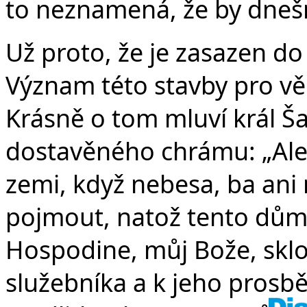
to neznamená, že by dnešní
Už proto, že je zasazen d
Význam této stavby pro věř
Krásně o tom mluví král Š
dostavěného chrámu: „Ale
zemi, když nebesa, ba an
pojmout, natož tento dům
Hospodine, můj Bože, sklo
služebníka a k jeho prosbě 