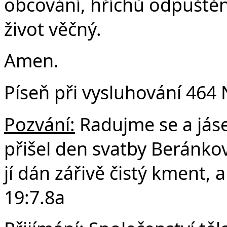
obcování, hříchů odpuštění
život věčný.
Amen.
Píseň při vysluhování 464 
Pozvání:
Radujme se a jás
přišel den svatby Beránkovy
jí dán zářivě čistý kment, 
19:7.8a