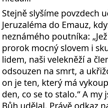
Stejně slyšíme povzdech u
Jeruzaléma do Emauz, kdy
neznámého poutníka: „Ježí
prorok mocný slovem i sk
lidem, naši velekněží a čle
odsouzen na smrt, a ukřižo
on je ten, který má vykoupit
den, co se to stalo.“ A my
Bůh udělal. Právě odkaz n