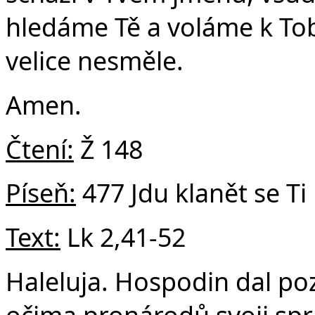
hledáme Tě a voláme k Tobě
velice nesměle.
Amen.
Čtení:
Ž 148
Píseň:
477 Jdu klanět se Ti
Text:
Lk 2,41-52
Haleluja. Hospodin dal poz
očima pronárodů svoji spr