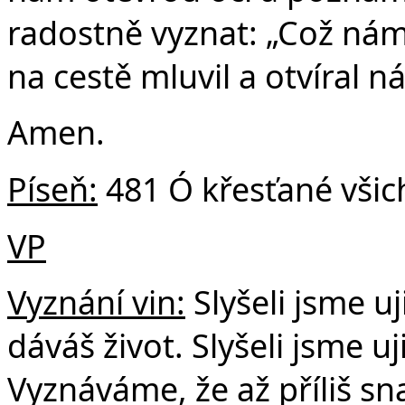
radostně vyznat: „Což nám
na cestě mluvil a otvíral 
Amen.
Píseň:
481 Ó křesťané všic
VP
Vyznání vin:
Slyšeli jsme uj
dáváš život. Slyšeli jsme u
Vyznáváme, že až příliš s