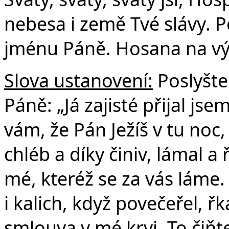
nebesa i země Tvé slávy. P
jménu Páně. Hosana na vý
Slova ustanovení:
Poslyšte
Páně: „Já zajisté přijal js
vám, že Pán Ježíš v tu noc,
chléb a díky činiv, lámal a 
mé, kteréž se za vás láme
i kalich, když povečeřel, řk
smlouva v mé krvi. To čiňte,