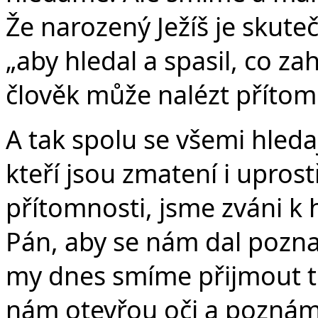
Že narozený Ježíš je skute
„aby hledal a spasil, co za
člověk může nalézt příto
A tak spolu se všemi hleda
kteří jsou zmatení i upro
přítomnosti, jsme zváni k 
Pán, aby se nám dal poznat
my dnes smíme přijmout tot
nám otevřou oči a poznám