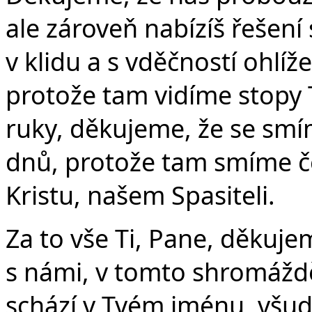
Č
ale zároveň nabízíš řešen
v klidu a s vděčností ohlíže
protože tam vidíme stopy
ruky, děkujeme, že se smím
dnů, protože tam smíme ček
Kristu, našem Spasiteli.
Za to vše Ti, Pane, děkuj
s námi, v tomto shromáždě
schází v Tvém jménu, všud