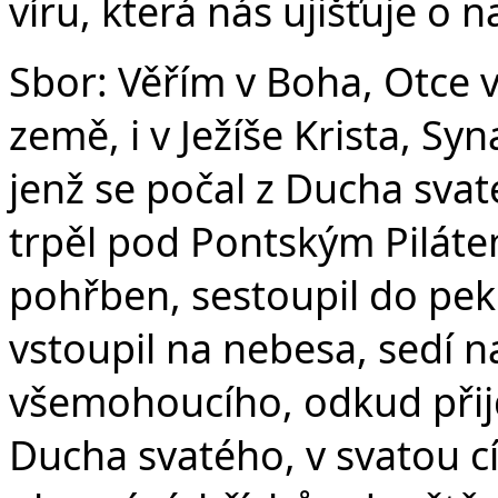
víru, která nás ujišťuje o 
Sbor: Věřím v Boha, Otce 
země, i v Ježíše Krista, S
jenž se počal z Ducha svat
trpěl pod Pontským Pilátem
pohřben, sestoupil do peke
vstoupil na nebesa, sedí n
všemohoucího, odkud přijd
Ducha svatého, v svatou c