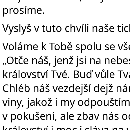
prosíme.
Vyslyš v tuto chvíli naše ti
Voláme k Tobě spolu se vše
„Otče náš, jenž jsi na nebe
království Tvé. Buď vůle Tvá
Chléb náš vezdejší dejž n
viny, jakož i my odpouští
v pokušení, ale zbav nás o
království i moc i sláva na