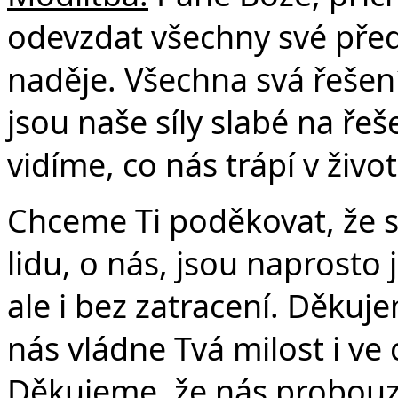
odevzdat všechny své předs
naděje. Všechna svá řešení.
jsou naše síly slabé na ře
vidíme, co nás trápí v živo
Chceme Ti poděkovat, že s
lidu, o nás, jsou naprosto j
ale i bez zatracení. Děkuje
nás vládne Tvá milost i ve 
Děkujeme, že nás probouzíš