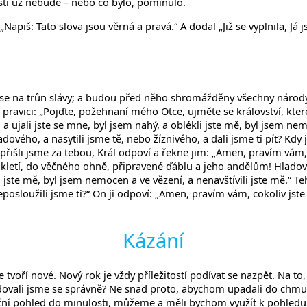
lesti už nebude – nebo co bylo, pominulo.
 „Napiš: Tato slova jsou věrná a pravá.“ A dodal „Již se vyplnila, Já
dí se na trůn slávy; a budou před něho shromážděny všechny národy
po pravici: „Pojďte, požehnaní mého Otce, ujměte se království, kte
ch, a ujali jste se mne, byl jsem nahý, a oblékli jste mě, byl jsem nem
dového, a nasytili jsme tě, nebo žíznivého, a dali jsme ti pít? Kdy 
přišli jsme za tebou, Král odpoví a řekne jim: „Amen, pravím vám,
letí, do věčného ohně, připravené ďáblu a jeho andělům! Hladověl js
i jste mě, byl jsem nemocen a ve vězení, a nenavštívili jste mě.“ T
loužili jsme ti?“ On ji odpoví: „Amen, pravím vám, cokoliv jste n
Kázání
 se tvoří nové. Nový rok je vždy příležitostí podívat se nazpět. Na
hodovali jsme se správně? Ne snad proto, abychom upadali do chmur
roční pohled do minulosti, můžeme a měli bychom využít k pohledu