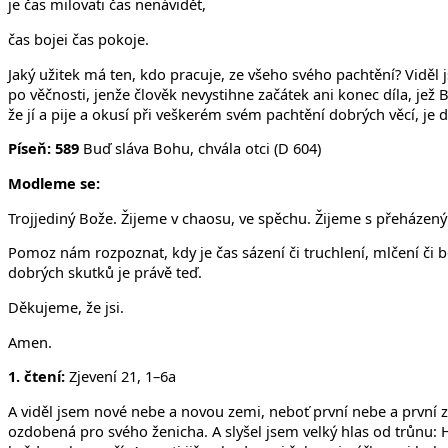
je čas milovati čas nenávidět,
čas bojei čas pokoje.
Jaký užitek má ten, kdo pracuje, ze všeho svého pachtění? Viděl 
po věčnosti, jenže člověk nevystihne začátek ani konec díla, jež
že jí a pije a okusí při veškerém svém pachtění dobrých věcí, je d
Píseň:
589
Buď sláva Bohu, chvála otci (D 604)
Modleme se:
Trojjediný Bože. Žijeme v chaosu, ve spěchu. Žijeme s přeházeným
Pomoz nám rozpoznat, kdy je čas sázení či truchlení, mlčení či
dobrých skutků je právě teď.
Děkujeme, že jsi.
Amen.
1. čtení:
Zjevení 21, 1–6a
A viděl jsem nové nebe a novou zemi, neboť první nebe a první 
ozdobená pro svého ženicha. A slyšel jsem velký hlas od trůnu: H