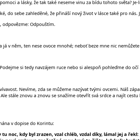
moci a lásky, že tak také neseme vinu za bídu tohoto světa? Je-
ké, do sebe zahleděné, že přináší nový život v lásce také pro nás.
ak, odpovězme: Odpouštím.
ně a já v něm, ten nese ovoce mnohé; neboť beze mne nic nemůžete u
ě. Podejme si tedy navzájem ruce nebo si alespoň pohleďme do oč
hovívavost. Nevíme, zda se můžeme nazývat tvými ovcemi. Náš zápas
 Ale stále znovu a znovu se snažíme otevřít svá srdce a najít ces
nána v dopise do Korintu:
tu noc, kdy byl zrazen, vzal chléb, vzdal díky, lámal jej a řekl