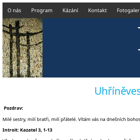
O nás
Program
Kázání
Kontakt
Fotogaler
Českobrat
Uhříněves
Pozdrav:
Milé sestry, milí bratři, milí přátelé. Vítám vás na dnešních boh
v Uhří
Introit: Kazatel 3, 1-13