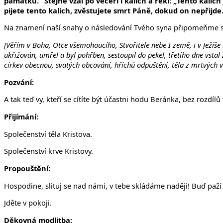
památku.“ Stejně vzal po večeři i kalich a řekl: „Tento kalic
pijete tento kalich, zvěstujete smrt Páně, dokud on nepřijde
Na znamení naší snahy o následování Tvého syna připomeňme si v
[Věřím v Boha, Otce všemohoucího, Stvořitele nebe I země, i v Ježíše
ukřižován, umřel a byl pohřben, sestoupil do pekel, třetího dne vsta
církev obecnou, svatých obcování, hříchů odpuštění, těla z mrtvých vz
Pozvání:
A tak teď vy, kteří se cítíte být účastni hodu Beránka, bez rozd
Přijímání:
Společenství těla Kristova.
Společenství krve Kristovy.
Propouštění:
Hospodine, slituj se nad námi, v tebe skládáme naději! Buď paží 
Jděte v pokoji.
Děkovná modlitba: