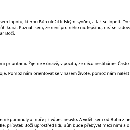
jsem lopotu, kterou Bůh uložil lidským synům, a tak se lopotí. On 
 Bůh koná. Poznal jsem, že není pro něho nic lepšího, než se radov
ar Boží.
i prioritami. Žijeme v únavě, v pocitu, že něco nestíháme. Často 
 boje. Pomoz nám orientovat se v našem životě, pomoz nám nalézt 
země pominuly a moře již vůbec nebylo. A viděl jsem od Boha z ne
le, příbytek Boží uprostřed lidí, Bůh bude přebývat mezi nimi a on