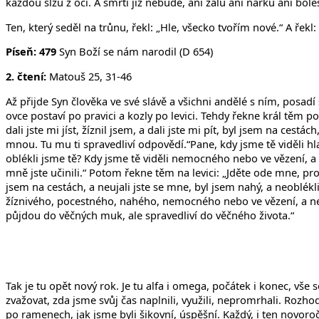
každou slzu z očí. A smrti již nebude, ani žalu ani nářku ani bo
Ten, který seděl na trůnu, řekl: „Hle, všecko tvořím nové.“ A řekl:
Píseň: 479
Syn Boží se nám narodil (D 654)
2. čtení:
Matouš 25, 31-46
Až přijde Syn člověka ve své slávě a všichni andělé s ním, posa
ovce postaví po pravici a kozly po levici. Tehdy řekne král těm 
dali jste mi jíst, žíznil jsem, a dali jste mi pít, byl jsem na cestá
mnou. Tu mu ti spravedliví odpovědí.“Pane, kdy jsme tě viděli hla
oblékli jsme tě? Kdy jsme tě viděli nemocného nebo ve vězení, a 
mně jste učinili.“ Potom řekne těm na levici: „Jděte ode mne, prok
jsem na cestách, a neujali jste se mne, byl jsem nahý, a neoblékl
žíznivého, pocestného, nahého, nemocného nebo ve vězení, a nepos
půjdou do věčných muk, ale spravedliví do věčného života.“
Tak je tu opět nový rok. Je tu alfa i omega, počátek i konec, vše
zvažovat, zda jsme svůj čas naplnili, využili, nepromrhali. Roz
po ramenech, jak jsme byli šikovní, úspěšní. Každý, i ten novo