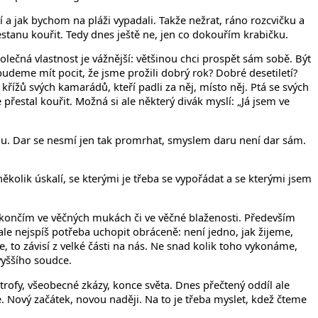
 a jak bychom na pláži vypadali. Takže nežrat, ráno rozcvičku a
přestanu kouřit. Tedy dnes ještě ne, jen co dokouřím krabičku.
lečná vlastnost je vážnější: většinou chci prospět sám sobě. Být
, budeme mít pocit, že jsme prožili dobrý rok? Dobré desetiletí?
křížů svých kamarádů, kteří padli za něj, místo něj. Ptá se svých
e přestal kouřit. Možná si ale některý divák myslí: „Já jsem ve
 úctou. Dar se nesmí jen tak promrhat, smyslem daru není dar sám.
kolik úskalí, se kterými je třeba se vypořádat a se kterými jsem
skončím ve věčných mukách či ve věčné blaženosti. Především
le nejspíš potřeba uchopit obráceně: není jedno, jak žijeme,
e, to závisí z velké části na nás. Ne snad kolik toho vykonáme,
vyššího soudce.
trofy, všeobecné zkázy, konce světa. Dnes přečtený oddíl ale
. Nový začátek, novou naději. Na to je třeba myslet, kdež čteme