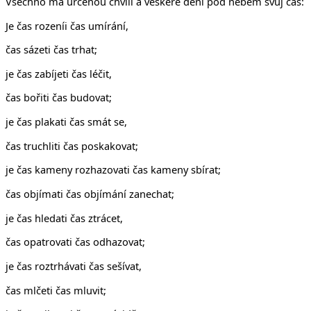
Všechno má určenou chvíli a veškeré dění pod nebem svůj čas:
Je čas rozeníi čas umírání,
čas sázeti čas trhat;
je čas zabíjeti čas léčit,
čas bořiti čas budovat;
je čas plakati čas smát se,
čas truchliti čas poskakovat;
je čas kameny rozhazovati čas kameny sbírat;
čas objímati čas objímání zanechat;
je čas hledati čas ztrácet,
čas opatrovati čas odhazovat;
je čas roztrhávati čas sešívat,
čas mlčeti čas mluvit;