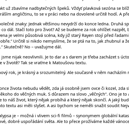
akt už zbavíme nadbytečných špeků. Vždyť plavková sezóna se blíží
 opráším angličtinu, to se v práci nebo na dovolené určitě hodí. A 
polečné znaky: Jednak většinou nevydrží do konce ledna. Druhá spo
ale co dál. Stačí toto pro život? Až se budeme za rok ohlížet nazpět
na je velmi působivá scéna, kdy již starý Rayen stojí před řadami 
 dobře.“ Určitě si nikdo nemyslíme, že se ptá na to, jak zhubnul a ž
.“ Skutečně? No – uvažujme dál.
ik jsme nijak neovlivnili. Je to dar a s darem je třeba zacházet s
e v životě? Tak se vraťme k Matoušovu textu.
nový rok, je krásný a srozumitelný. Ale současně v něm nacházím ně
nce života nebudu vědět, zda já osobně jsem ovce či kozel, zda 
někoho do věčných muk. S důrazem na slovo „věčných“. Ono je to a
e to náš život, který nějak probíhá a který nějak skončí. A jaký bud
o textu asi měli slyšet. A asi bychom se neměli snažit soudit Nej
alypsa je – možná i vlivem sci-fi filmů – synonymem globální katas
nové, dobré uspořádání světa. Ale to přece prožíváme každé vánoce