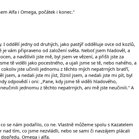
 jsem Alfa i Omega, počátek i konec.“
. I oddělí jedny od druhých, jako pastýř odděluje ovce od kozlů,
ré je vám připraveno od založení světa. Neboť jsem hladověl, a
ocen, a navštívili jste mě, byl jsem ve vězení, a přišli jste za
jsme tě viděli jako pocestného, a ujali jsme se tě, nebo nahého, a
 cokoliv jste učinili jednomu z těchto mých nepatrných bratří,
em, a nedali jste mi jíst, žíznil jsem, a nedali jste mi pít, byl
ehdy odpovědí i oni: „Pane, kdy jsme tě viděli hladového,
eučinili jednomu z těchto nepatrných, ani mě jste neučinili.“ A
 to, co se nám podařilo, co ne. Vlastně můžeme spolu s Kazatelem
 nad tím, co jsme nezvládli, nebo se sami či navzájem plácali
 dopředu. Omega i alfa.