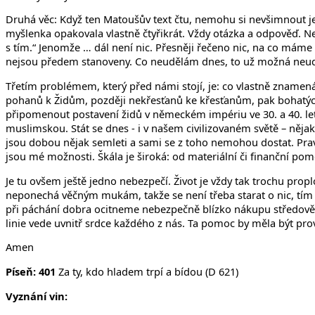
Druhá věc: Když ten Matoušův text čtu, nemohu si nevšimnout j
myšlenka opakovala vlastně čtyřikrát. Vždy otázka a odpověď. Nej
s tím.“ Jenomže … dál není nic. Přesněji řečeno nic, na co máme 
nejsou předem stanoveny. Co neudělám dnes, to už možná neuděl
Třetím problémem, který před námi stojí, je: co vlastně znamená 
pohanů k Židům, později nekřesťanů ke křesťanům, pak bohatých k
připomenout postavení židů v německém impériu ve 30. a 40. lete
muslimskou. Stát se dnes - i v našem civilizovaném světě – něja
jsou dobou nějak semleti a sami se z toho nemohou dostat. Prav
jsou mé možnosti. Škála je široká: od materiální či finanční pom
Je tu ovšem ještě jedno nebezpečí. Život je vždy tak trochu pro
neponechá věčným mukám, takže se není třeba starat o nic, tím
při páchání dobra ocitneme nebezpečně blízko nákupu středověkých
linie vede uvnitř srdce každého z nás. Ta pomoc by měla být p
Amen
Píseň: 401
Za ty, kdo hladem trpí a bídou (D 621)
Vyznání vin: