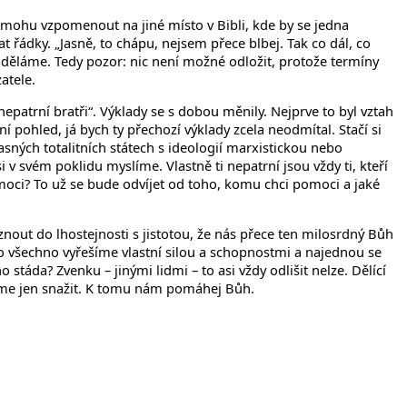
emohu vzpomenout na jiné místo v Bibli, kde by se jedna
 řádky. „Jasně, to chápu, nejsem přece blbej. Tak co dál, co
neuděláme. Tedy pozor: nic není možné odložit, protože termíny
atele.
epatrní bratři“. Výklady se s dobou měnily. Nejprve to byl vztah
pohled, já bych ty přechozí výklady zcela neodmítal. Stačí si
sných totalitních státech s ideologií marxistickou nebo
v svém poklidu myslíme. Vlastně ti nepatrní jsou vždy ti, kteří
moci? To už se bude odvíjet od toho, komu chci pomoci a jaké
nout do lhostejnosti s jistotou, že nás přece ten milosrdný Bůh
 všechno vyřešíme vlastní silou a schopnostmi a najednou se
áda? Zvenku – jinými lidmi – to asi vždy odlišit nelze. Dělící
síme jen snažit. K tomu nám pomáhej Bůh.