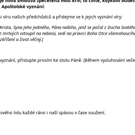
h je nová smlouva zpečetěná mou krví; to čiňte, kdykoliv budet
.
Apoštolské vyznání:
íru našich předchůdců a přidejme se k jejich vyznání víry:
 Krista, Syna jeho jediného, Pána našeho, jenž se počal z Ducha Svatéh
l z mrtvých vstoupil na nebesa, sedí na pravici Boha Otce všemohoucíh
kříšení a život věčný.]
ílů vyznání, přistupte prosím ke stolu Páně. (Během vysluhování ve
svého lidu každé ráno i naší spásou v čase soužení.