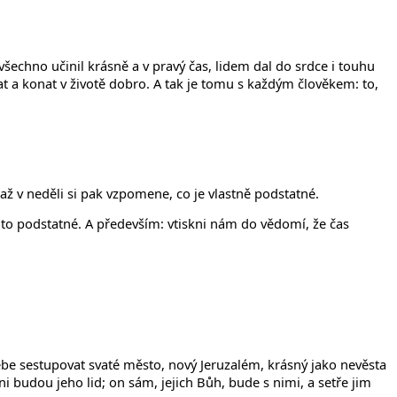
všechno učinil krásně a v pravý čas, lidem dal do srdce i touhu
at a konat v životě dobro. A tak je tomu s každým člověkem: to,
až v neděli si pak vzpomene, co je vlastně podstatné.
to podstatné. A především: vtiskni nám do vědomí, že čas
be sestupovat svaté město, nový Jeruzalém, krásný jako nevěsta
i budou jeho lid; on sám, jejich Bůh, bude s nimi, a setře jim