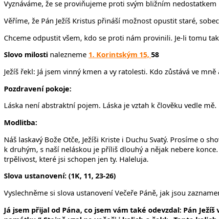
Vyznáváme, že se proviňujeme proti svým bližním nedostatkem po
Věříme, že Pán Ježíš Kristus přináší možnost opustit staré, sobec
Chceme odpustit všem, kdo se proti nám provinili. Je-li tomu t
Slovo milosti
nalezneme
1. Korintským 15,
58
Ježíš řekl: Já jsem vinný kmen a vy ratolesti. Kdo zůstává ve m
Pozdravení pokoje:
Láska není abstraktní pojem. Láska je vztah k člověku vedle m
Modlitba:
Náš laskavý Bože Otče, Ježíši Kriste i Duchu Svatý. Prosíme o s
k druhým, s naší neláskou je příliš dlouhý a nějak nebere konce.
trpělivost, které jsi schopen jen ty. Haleluja.
Slova ustanovení: (1K, 11, 23-26)
Vyslechněme si slova ustanovení Večeře Páně, jak jsou zazname
Já jsem přijal od Pána, co jsem vám také odevzdal: Pán Ježíš v 