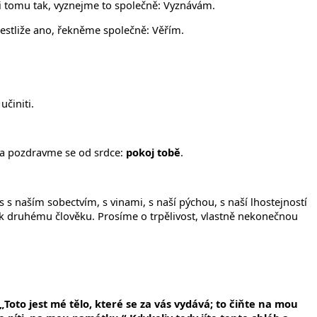
li tomu tak, vyznejme to společně: Vyznávám.
 Jestliže ano, řekněme společně: Věřím.
činiti.
í a pozdravme se od srdce:
pokoj tobě
.
 s naším sobectvím, s vinami, s naší pýchou, s naší lhostejností
tu k druhému člověku. Prosíme o trpělivost, vlastně nekonečnou
: „Toto jest mé tělo, které se za vás vydává; to čiňte na mou