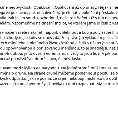
edné neobvyklosti. Opakování. Opakování až do únavy. Nějak si n
prve pozitivně, pak negativně. Až je čtenář v pokušení přeskakovat
vliv. Pak je jen soud. Rozhodnutí, naše roztřídění. Už s tím nic 
ám. Vzpomeňme na dnešní Intriot, ve kterém jsme si četli z Kaz
v našem světě nakrmit, napojit, obléknout a kdo jsou vlastně ti „n
 chudým. Jakkoliv se dnes zdá, že správným výkladem je sociální 
ch minulého století nebo život křesťanů a židů v některých souča
kou opovrhovanou a ponižovanou menšinou, to je snadnější, než si 
ím-li dobou, je to ovšem eufemismus, vždy to jsou lidé. A jak po
oci až po návštěvu, dobré slovo, úsměv, lásku.
plouvání mezi Skyllou a Charybdou. Na jedné straně můžeme sklouz
 méně o druhé. Na straně druhé můžeme podlehnout pocitu, že to
 odpustků. Jak se pozná, že si jen nekupuji místenku do ovčího st
rovázena láskou a jenom Syn člověka to umí rozpoznat. My se mu