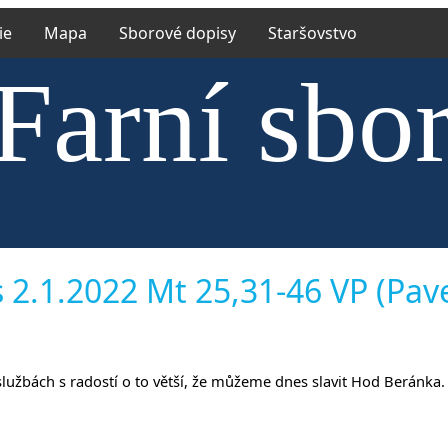
ie
Mapa
Sborové dopisy
Staršovstvo
Farní sbo
rské círk
 2.1.2022 Mt 25,31-46 VP (Pav
oslužbách s radostí o to větší, že můžeme dnes slavit Hod Beránka.
něvsi a Ř