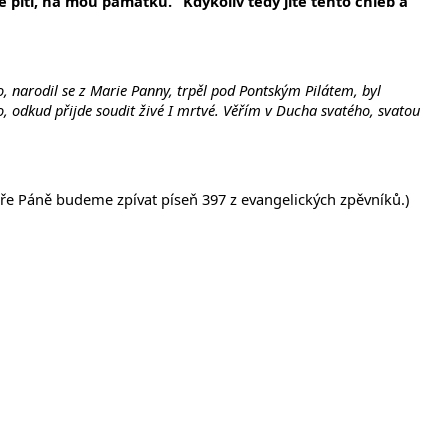
e píti, na mou památku.“ Kdykoliv tedy jíte tento chléb a
o, narodil se z Marie Panny, trpěl pod Pontským Pilátem, byl
o, odkud přijde soudit živé I mrtvé. Věřím v Ducha svatého, svatou
čeře Páně budeme zpívat píseň 397 z evangelických zpěvníků.)