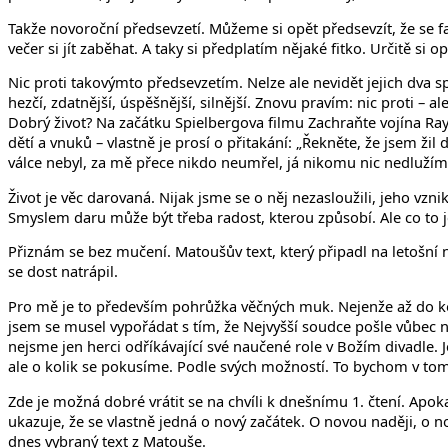
Takže novoroční předsevzetí. Můžeme si opět předsevzít, že se f
večer si jít zaběhat. A taky si předplatím nějaké fitko. Určitě si
Nic proti takovýmto předsevzetím. Nelze ale nevidět jejich dva s
hezčí, zdatnější, úspěšnější, silnější. Znovu pravím: nic proti – 
Dobrý život? Na začátku Spielbergova filmu Zachraňte vojína Raye
dětí a vnuků – vlastně je prosí o přitakání: „Řekněte, že jsem žil
válce nebyl, za mě přece nikdo neumřel, já nikomu nic nedlužím
Život je věc darovaná. Nijak jsme se o něj nezasloužili, jeho vzn
Smyslem daru může být třeba radost, kterou způsobí. Ale co to j
Přiznám se bez mučení. Matoušův text, který připadl na letošní 
se dost natrápil.
Pro mě je to především pohrůžka věčných muk. Nejenže až do ko
jsem se musel vypořádat s tím, že Nejvyšší soudce pošle vůbec 
nejsme jen herci odříkávající své naučené role v Božím divadle. J
ale o kolik se pokusíme. Podle svých možností. To bychom v tomt
Zde je možná dobré vrátit se na chvíli k dnešnímu 1. čtení. Apok
ukazuje, že se vlastně jedná o nový začátek. O novou naději, o 
dnes vybraný text z Matouše.