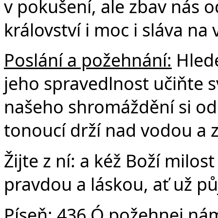
v pokušení, ale zbav nás o
království i moc i sláva na
Poslání a požehnání:
Hlede
jeho spravedlnost učiňte s
našeho shromáždění si odne
tonoucí drží nad vodou a z
Žijte z ní: a kéž Boží milo
pravdou a láskou, ať už p
Píseň:
436 Ó požehnej ná