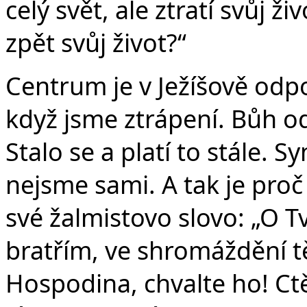
celý svět, ale ztratí svůj ž
zpět svůj život?“
Centrum je v Ježíšově odpo
když jsme ztrápení. Bůh o
Stalo se a platí to stále. 
nejsme sami. A tak je proč 
své žalmistovo slovo: „O
bratřím, ve shromáždění tě
Hospodina, chvalte ho! Ct