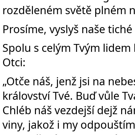
rozděleném světě plném nás
Prosíme, vyslyš naše tiché 
Spolu s celým Tvým lidem
Otci:
„Otče náš, jenž jsi na nebe
království Tvé. Buď vůle Tvá
Chléb náš vezdejší dejž n
viny, jakož i my odpouští