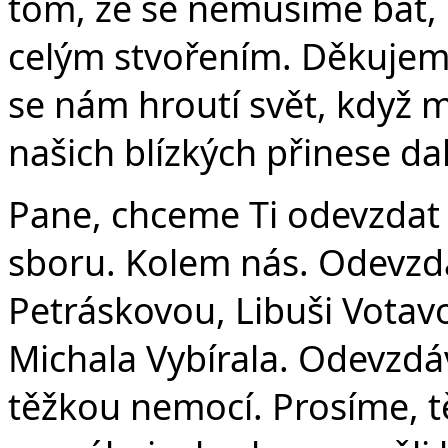
tom, že se nemusíme bát, 
celým stvořením. Děkujeme 
se nám hroutí svět, když 
našich blízkých přinese dal
Pane, chceme Ti odevzdat p
sboru. Kolem nás. Odevzd
Petráskovou, Libuši Votav
Michala Vybírala. Odevzdá
těžkou nemocí. Prosíme, t