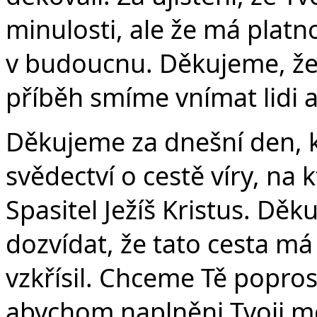
minulosti, ale že má platn
v budoucnu. Děkujeme, že 
Č
příběh smíme vnímat lidi a
Děkujeme za dnešní den, 
svědectví o cestě víry, na 
Spasitel Ježíš Kristus. Dě
dozvídat, že tato cesta má
vzkřísil. Chceme Tě popros
abychom naplněni Tvoji mo