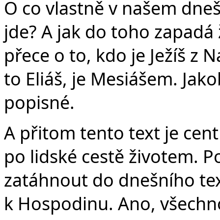
v
O co vlastně v našem dneš
jde? A jak do toho zapadá
přece o to, kdo je Ježíš z N
to Eliáš, je Mesiášem. Jako
popisné.
A přitom tento text je cen
po lidské cestě životem. Po
zatáhnout do dnešního tex
k Hospodinu. Ano, všechno 