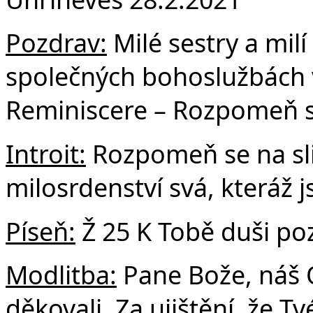
F
Pozdrav:
Milé sestry a milí
společných bohoslužbách v
Reminiscere – Rozpomeň s
Introit:
Rozpomeň se na sli
milosrdenství svá, kteráž j
Píseň:
Ž 25 K Tobě duši poz
Modlitba:
Pane Bože, náš 
děkovali. Za ujištění, že T