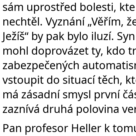
sám uprostřed bolesti, kter
nechtěl. Vyznání „Věřím, 
Ježíš“ by pak bylo iluzí. S
mohl doprovázet ty, kdo tr
zabezpečených automatism
vstoupit do situací těch, k
má zásadní smysl první čá
zaznívá druhá polovina ver
Pan profesor Heller k tom