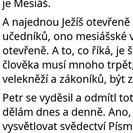
je Mesiáš.
A najednou Ježíš otevřeně 
učedníků, ono mesiášské v
otevřeně. A to, co říká, je š
člověka musí mnoho trpět,
velekněží a zákoníků, být z
Petr se vyděsil a odmítl to
dělám dnes a denně. Ano,
vysvětlovat svědectví Pís