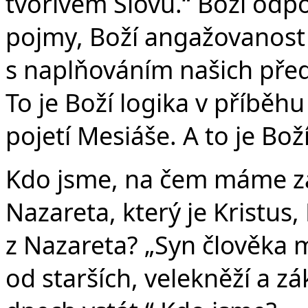
tvořivém Slovu.“ Boží od
pojmy, Boží angažovanost 
s naplňováním našich předs
To je Boží logika v příběhu 
pojetí Mesiáše. A to je Bož
Kdo jsme, na čem máme zal
Nazareta, který je Kristus
z Nazareta? „Syn člověka 
od starších, velekněží a zá