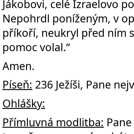
Jákobovi, celé Izraelovo p
Nepohrdl poníženým, v op
příkoří, neukryl před ním s
pomoc volal.“
Amen.
Píseň:
236 Ježíši, Pane nejv
Ohlášky:
Přímluvná modlitba:
Pane 