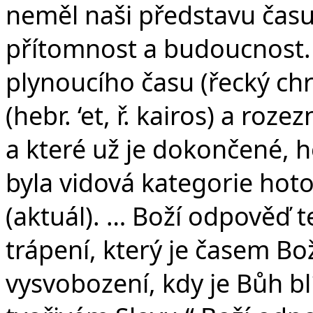
neměl naši představu času 
přítomnost a budoucnost. 
plynoucího času (řecký ch
(hebr. ‘et, ř. kairos) a roze
a které už je dokončené, 
byla vidová kategorie hoto
(aktuál). … Boží odpověď 
trápení, který je časem B
vysvobození, kdy je Bůh b