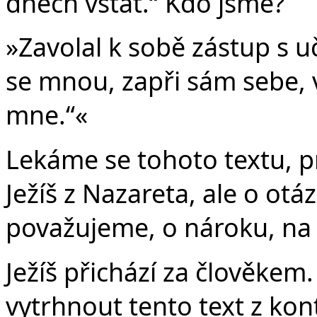
dnech vstát.“ Kdo jsme?
»Zavolal k sobě zástup s uč
se mnou, zapři sám sebe, v
mne.“«
Lekáme se tohoto textu, pr
Ježíš z Nazareta, ale o ot
považujeme, o nároku, na 
Ježíš přichází za člověk
vytrhnout tento text z kon