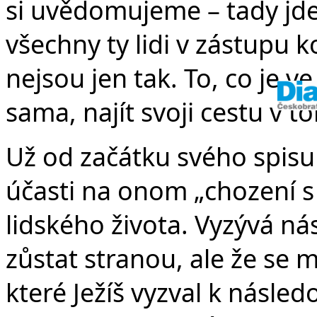
si uvědomujeme – tady jde 
všechny ty lidi v zástupu k
nejsou jen tak. To, co je v
sama, najít svoji cestu v to
Už od začátku svého spisu
účasti na onom „chození s 
lidského života. Vyzývá n
zůstat stranou, ale že se 
které Ježíš vyzval k násle