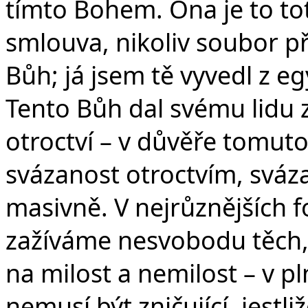
tímto Bohem. Ona je to to
smlouva, nikoliv soubor př
Bůh; já jsem tě vyvedl z e
Tento Bůh dal svému lidu z
otroctví – v důvěře tomu
svázanost otroctvím, sváz
masivně. V nejrůznějších 
zažíváme nesvobodu těch, 
na milost a nemilost – v p
nemusí být zničující, jestli