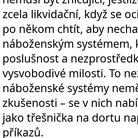
zcela likvidační, když se o
po někom chtít, aby nechal
náboženským systémem, k
poslušnost a nezprostřed
vysvobodivé milosti. To n
náboženské systémy neměl
zkušenosti – se v nich nab
jako třešnička na dortu n
příkazů.