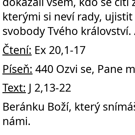
dokázali všem, kdo se cítí 
kterými si neví rady, ujisti
svobody Tvého království.
Čtení:
Ex 20,1-17
Píseň:
440 Ozvi se, Pane m
Text:
J 2,13-22
Beránku Boží, který snímáš
námi.