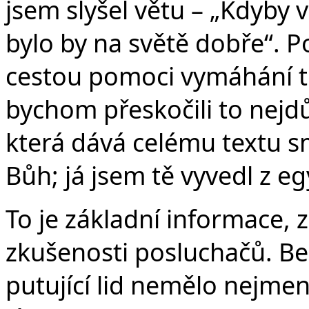
jsem slyšel větu – „Kdyby 
bylo by na světě dobře“. Po
cestou pomoci vymáhání té
bychom přeskočili to nejdůl
která dává celému textu sm
Bůh; já jsem tě vyvedl z e
To je základní informace, 
zkušenosti posluchačů. Bez
putující lid nemělo nejmen