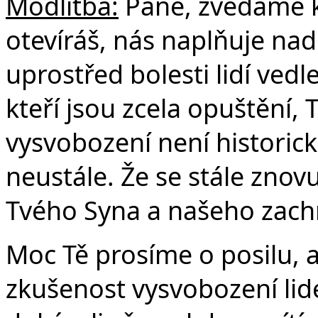
Modlitba:
Pane, zvedáme k 
Č
otevíráš, nás naplňuje nadě
uprostřed bolesti lidí vedl
kteří jsou zcela opuštění, T
vysvobození není historick
neustále. Že se stále znovu
Tvého Syna a našeho zachr
Moc Tě prosíme o posilu,
zkušenost vysvobození li