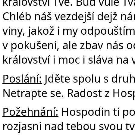
království Tvé. Buď vůle Tvá
Chléb náš vezdejší dejž n
viny, jakož i my odpouští
v pokušení, ale zbav nás o
království i moc i sláva na
Poslání:
Jděte spolu s dru
Netrapte se. Radost z Hos
Požehnání:
Hospodin ti po
rozjasni nad tebou svou tv