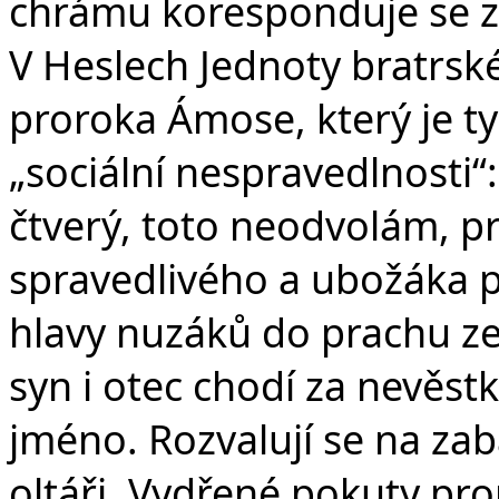
chrámu koresponduje se 
V Heslech Jednoty bratrské
proroka Ámose, který je typ
„sociální nespravedlnosti“: 
čtverý, toto neodvolám, pr
spravedlivého a ubožáka p
hlavy nuzáků do prachu ze
syn i otec chodí za nevěst
jméno. Rozvalují se na z
oltáři. Vydřené pokuty pro