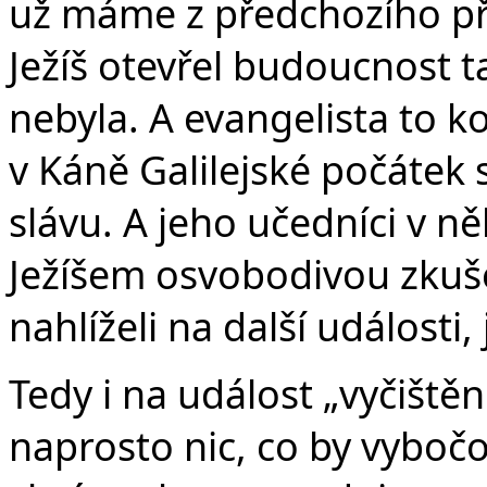
už máme z předchozího pří
Ježíš otevřel budoucnost 
nebyla. A evangelista to ko
v Káně Galilejské počátek 
slávu. A jeho učedníci v něh
Ježíšem osvobodivou zkuše
nahlíželi na další události, 
Tedy i na událost „vyčiště
naprosto nic, co by vybočov