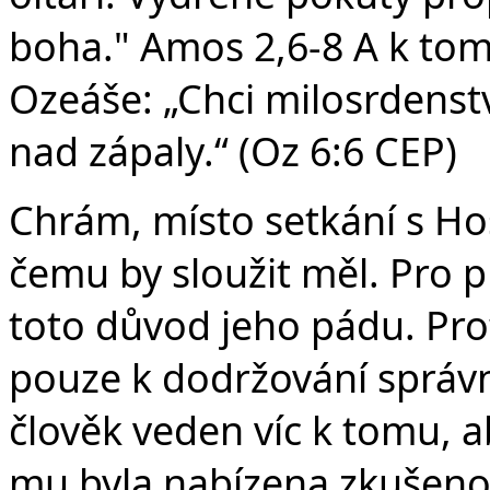
boha." Amos 2,6-8 A k tom
Ozeáše: „Chci milosrdenstv
nad zápaly.“ (Oz 6:6 CEP)
Chrám, místo setkání s Ho
čemu by sloužit měl. Pro p
toto důvod jeho pádu. Pro
pouze k dodržování správn
člověk veden víc k tomu, a
mu byla nabízena zkušenos