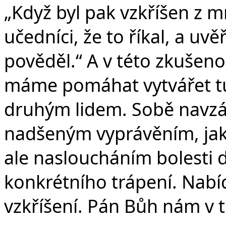
„Když byl pak vzkříšen z 
učedníci, že to říkal, a uvěř
pověděl.“ A v této zkušen
máme pomáhat vytvářet t
druhým lidem. Sobě navzáj
nadšeným vyprávěním, ja
ale nasloucháním bolesti
konkrétního trápení. Nabí
vzkříšení. Pán Bůh nám v