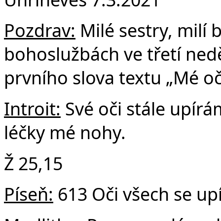
F
Pozdrav:
Milé sestry, milí b
bohoslužbách ve třetí nedě
prvního slova textu „Mé oči
Introit:
Své oči stále upírá
léčky mé nohy.
Ž 25,15
Píseň:
613 Oči všech se upí