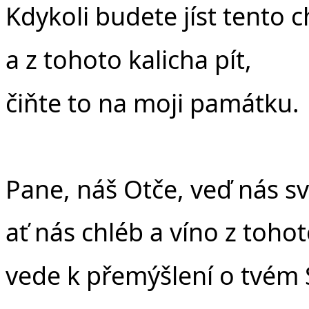
Kdykoli budete jíst tento c
a z tohoto kalicha pít,
čiňte to na moji památku.
Pane, náš Otče, veď nás 
ať nás chléb a víno z tohot
vede k přemýšlení o tvém 