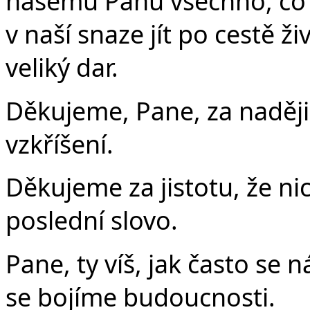
našemu Pánu všechno, co 
v naší snaze jít po cestě ži
veliký dar.
Děkujeme, Pane, za naději
vzkříšení.
Děkujeme za jistotu, že n
poslední slovo.
Pane, ty víš, jak často se 
se bojíme budoucnosti.