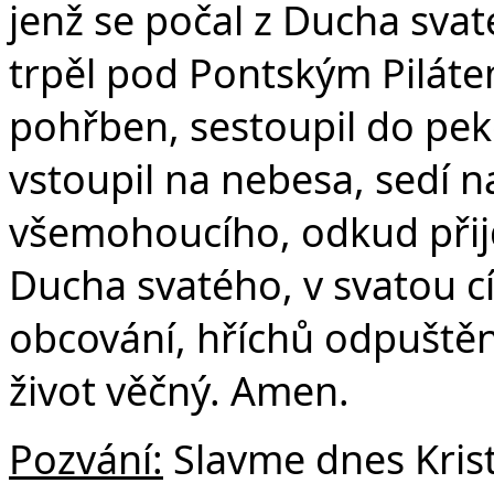
jenž se počal z Ducha svat
trpěl pod Pontským Pilátem
pohřben, sestoupil do peke
vstoupil na nebesa, sedí n
všemohoucího, odkud přijd
Ducha svatého, v svatou c
obcování, hříchů odpuštění
život věčný. Amen.
Pozvání:
Slavme dnes Krist