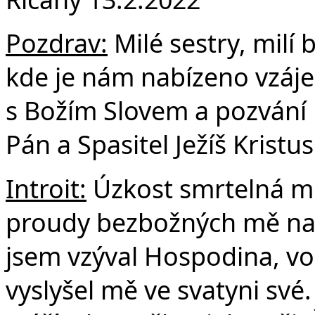
F
Pozdrav:
Milé sestry, milí 
kde je nám nabízeno vzáje
s Božím Slovem a pozvání k
Pán a Spasitel Ježíš Kristus
Introit:
Úzkost smrtelná mě
proudy bezbožných mě napl
jsem vzýval Hospodina, vo
vyslyšel mě ve svatyni své