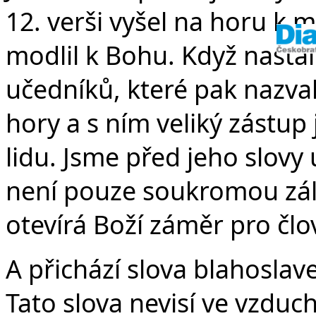
12. verši vyšel na horu k 
modlil k Bohu. Když nastal 
učedníků, které pak nazval
hory a s ním veliký zástup
lidu. Jsme před jeho slovy u
není pouze soukromou zálež
otevírá Boží záměr pro člo
A přichází slova blahoslav
Tato slova nevisí ve vzduch