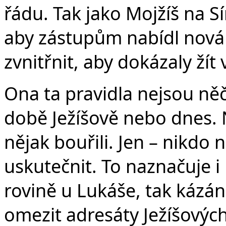
řádu. Tak jako Mojžíš na Sín
aby zástupům nabídl nová p
zvnitřnit, aby dokázaly žít
Ona ta pravidla nejsou něčí
době Ježíšově nebo dnes. 
nějak bouřili. Jen – nikdo 
uskutečnit. To naznačuje i 
rovině u Lukáše, tak kázá
omezit adresáty Ježíšových