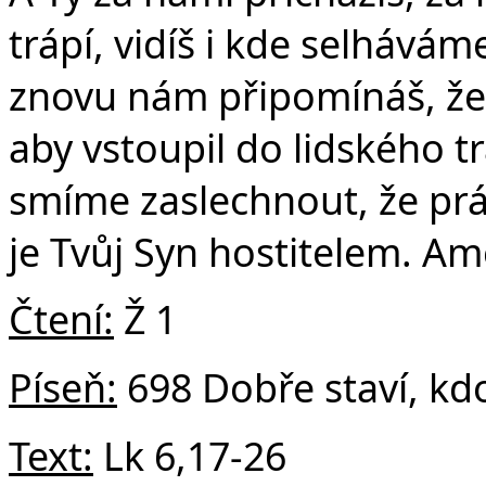
Č
trápí, vidíš i kde selhává
znovu nám připomínáš, že 
aby vstoupil do lidského t
smíme zaslechnout, že prá
je Tvůj Syn hostitelem. Am
Čtení:
Ž 1
Píseň:
698 Dobře staví, kdo
Text:
Lk 6,17-26