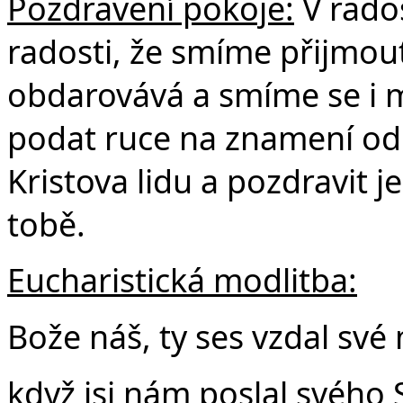
Pozdravení pokoje:
V rados
radosti, že smíme přijmout
obdarovává a smíme se i 
podat ruce na znamení odp
Kristova lidu a pozdravit 
tobě.
Eucharistická modlitba:
Bože náš, ty ses vzdal své
když jsi nám poslal svého 