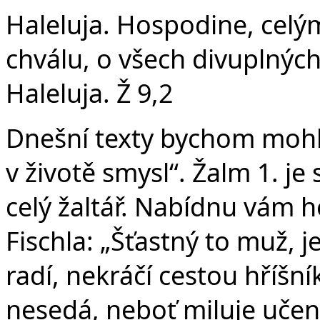
Haleluja. Hospodine, cel
chválu, o všech divuplných
Haleluja. Ž 9,2
Dnešní texty bychom mohl
v životě smysl“. Žalm 1. j
celý žaltář. Nabídnu vám h
Fischla: „Šťastný to muž, 
radí, nekráčí cestou hříšní
nesedá, neboť miluje učen