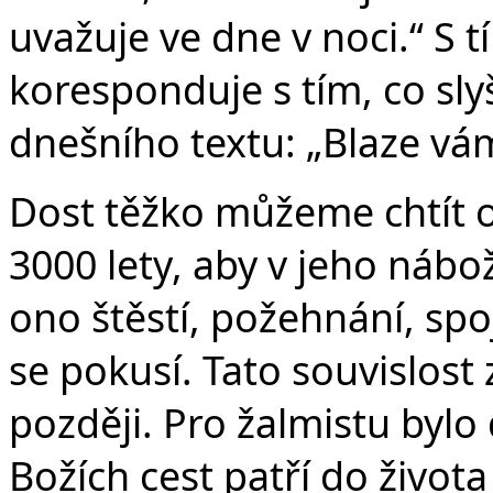
v
uvažuje ve dne v noci.“ S t
koresponduje s tím, co sly
dnešního textu: „Blaze vá
Dost těžko můžeme chtít od
3000 lety, aby v jeho náb
ono štěstí, požehnání, sp
se pokusí. Tato souvislost
později. Pro žalmistu bylo 
Božích cest patří do života