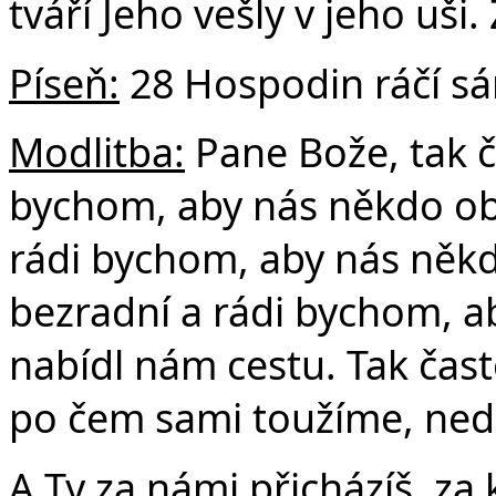
tváří Jeho vešly v jeho uši.
Píseň:
28 Hospodin ráčí sá
Modlitba:
Pane Bože, tak č
bychom, aby nás někdo obj
rádi bychom, aby nás někdo
bezradní a rádi bychom, a
nabídl nám cestu. Tak čast
po čem sami toužíme, ne
A Ty za námi přicházíš, za 