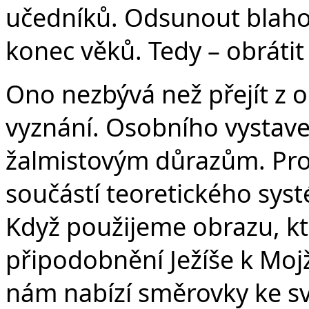
učedníků. Odsunout blahos
konec věků. Tedy – obrátit
Ono nezbývá než přejít z o
vyznání. Osobního vystaven
žalmistovým důrazům. Pro
součástí teoretického sys
Když použijeme obrazu, kt
připodobnění Ježíše k Mojž
nám nabízí směrovky ke sv