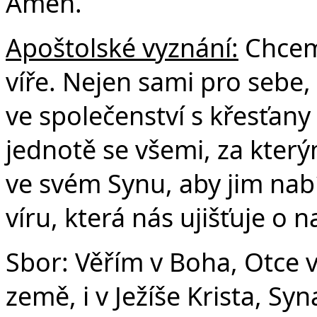
Amen.
Apoštolské vyznání:
Chceme
víře. Nejen sami pro sebe, 
ve společenství s křesťany
jednotě se všemi, za který
ve svém Synu, aby jim nabí
víru, která nás ujišťuje o 
Sbor: Věřím v Boha, Otce 
země, i v Ježíše Krista, S