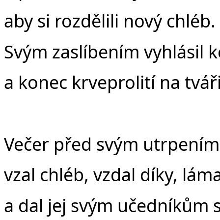
aby si rozdělili nový chléb.
Svým zaslíbením vyhlásil 
a konec krveprolití na tvář
Večer před svým utrpením
vzal chléb, vzdal díky, láma
a dal jej svým učedníkům s