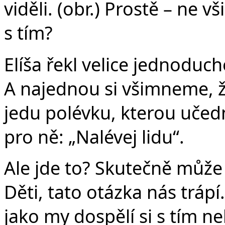
viděli. (obr.) Prostě – ne 
s tím?
Elíša řekl velice jednoducho
A najednou si všimneme, že 
jedu polévku, kterou učedn
pro ně: „Nalévej lidu“.
Ale jde to? Skutečně může
Děti, tato otázka nás trápí.
jako my dospělí si s tím ne