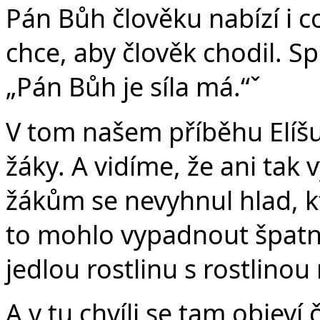
Pán Bůh člověku nabízí i c
chce, aby člověk chodil. S
„Pán Bůh je síla má.“ˇ
V tom našem příběhu Elíš
žáky. A vidíme, že ani ta
žákům se nevyhnul hlad, k
to mohlo vypadnout špatně,
jedlou rostlinu s rostlinou
A v tu chvíli se tam objeví č