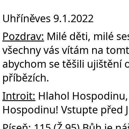
F
Uhříněves 9.1.2022
Pozdrav:
Milé děti, milé ses
všechny vás vítám na tomto
abychom se těšili ujištění 
příbězích.
Introit
:
Hlahol Hospodinu, 
Hospodinu! Vstupte před J
Píseň:
115 (Ž 95) Bůh je ná