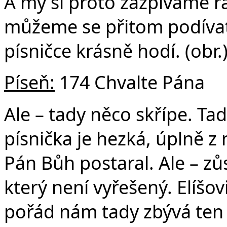
A my si proto zazpíváme r
můžeme se přitom podívat 
písničce krásně hodí. (obr.
Píseň:
174 Chvalte Pána
Ale – tady něco skřípe. Ta
písnička je hezká, úplně z 
Pán Bůh postaral. Ale – z
který není vyřešený. Elíšovi
pořád nám tady zbývá ten 