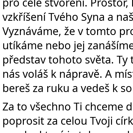
pro celé stvoření. Prostor,
vzkříšení Tvého Syna a naš
Vyznáváme, že v tomto pro
utíkáme nebo jej zanáším
představ tohoto světa. Ty to
nás voláš k nápravě. A mís
bereš za ruku a vedeš k so
Za to všechno Ti chceme d
poprosit za celou Tvoji cí