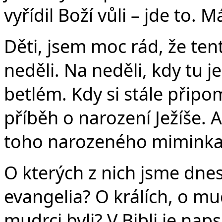
vyřídil Boží vůli – jde to. Má
Děti, jsem moc rád, že ten
neděli. Na neděli, kdy tu 
betlém. Kdy si stále přip
příběh o narození Ježíše. A
toho narozeného miminka 
O kterých z nich jsme dnes
evangelia? O králích, o mu
mudrci byli? V Bibli je nap