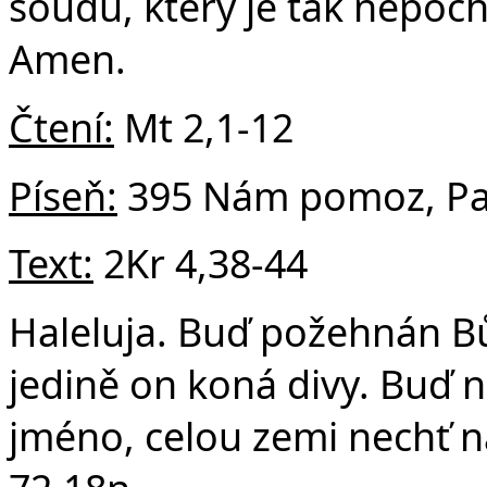
v
soudu, který je tak nepoch
Amen.
Čtení:
Mt 2,1-12
Píseň:
395 Nám pomoz, Pa
Text:
2Kr 4,38-44
Haleluja. Buď požehnán B
jedině on koná divy. Buď 
jméno, celou zemi nechť na