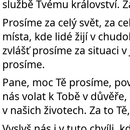
službě Tvému království. Z
Prosíme za celý svět, za ce
místa, kde lidé žijí v chudo
zvlášť prosíme za situaci 
prosíme.
Pane, moc Tě prosíme, pov
nás volat k Tobě v důvěře
v našich životech. Za to Tě
Vyslyš nás i v tuto chvíli, k