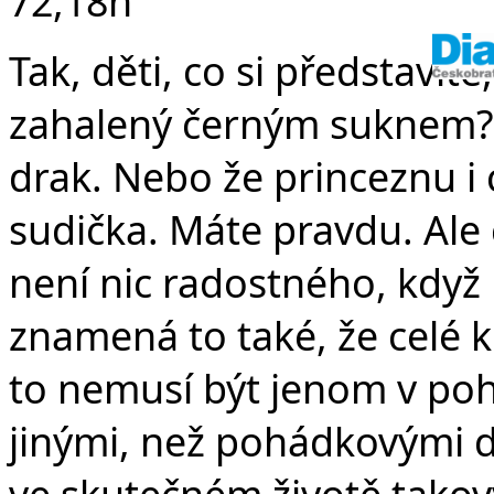
72,18n
Tak, děti, co si představít
zahalený černým suknem? Ž
drak. Nebo že princeznu i c
sudička. Máte pravdu. Ale
není nic radostného, když
znamená to také, že celé k
to nemusí být jenom v poh
jinými, než pohádkovými d
ve skutečném životě takový