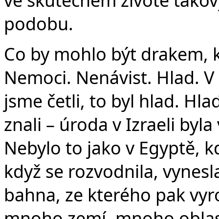
podobu.
Co by mohlo být drakem, 
Nemoci. Nenávist. Hlad. V 
jsme četli, to byl hlad. H
znali – úroda v Izraeli byl
Nebylo to jako v Egyptě, kd
když se rozvodnila, vyne
bahna, ze kterého pak vyrost
mnoho zemí, mnoho oblastí