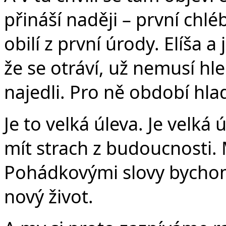
přináší naději – první chlé
obilí z první úrody. Elíša a
že se otráví, už nemusí hle
najedli. Pro ně období hla
Je to velká úleva. Je velk
mít strach z budoucnosti.
Pohádkovými slovy bychom ř
nový život.