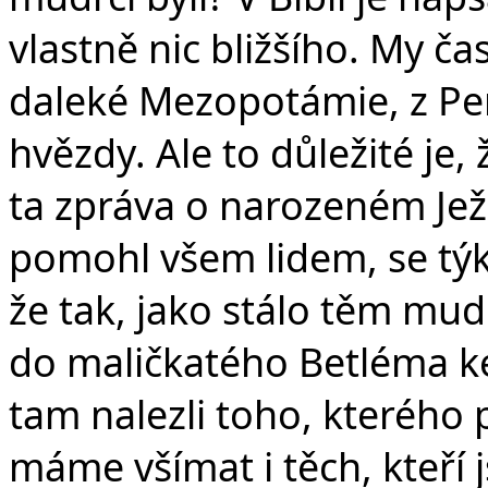
vlastně nic bližšího. My ča
daleké Mezopotámie, z Per
hvězdy. Ale to důležité je, 
ta zpráva o narozeném Ježí
pomohl všem lidem, se týka
že tak, jako stálo těm mu
do maličkatého Betléma k
tam nalezli toho, kterého 
máme všímat i těch, kteří