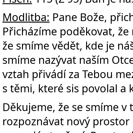
Modlitba:
Pane Bože, přich
Č
Přicházíme poděkovat, že
že smíme vědět, kde je ná
smíme nazývat naším Otce
vztah přivádí za Tebou mezi
s těmi, které sis povolal a k
Děkujeme, že se smíme v t
rozpoznávat nový prostor p