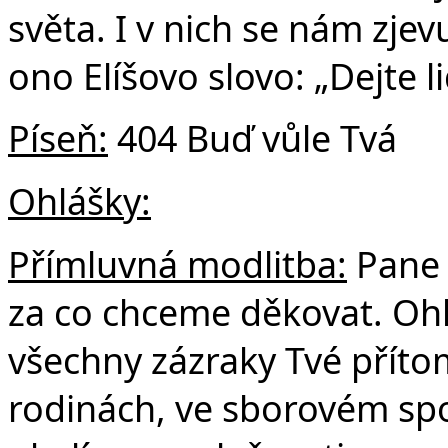
světa. I v nich se nám zjev
ono Elíšovo slovo: „Dejte l
Píseň:
404 Buď vůle Tvá
Ohlášky:
Přímluvná modlitba:
Pane 
za co chceme děkovat. Ohl
všechny zázraky Tvé přítom
rodinách, ve sborovém spol