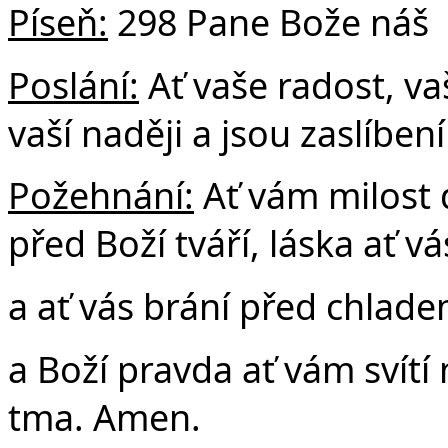
Píseň:
298 Pane Bože náš
Poslání:
Ať vaše radost, vaš
vaší naději a jsou zaslíbe
Požehnání:
Ať vám milost 
před Boží tváří, láska ať vá
a ať vás brání před chlad
a Boží pravda ať vám svítí
tma. Amen.