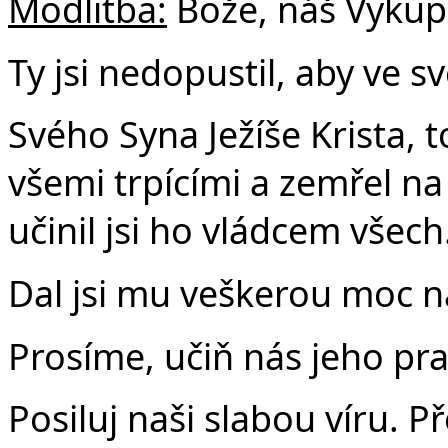
Modlitba:
Bože, náš Vykupi
Ty jsi nedopustil, aby ve sv
Svého Syna Ježíše Krista, t
všemi trpícími a zemřel na k
učinil jsi ho vládcem všech
Dal jsi mu veškerou moc na
Prosíme, učiň nás jeho pr
Posiluj naši slabou víru. 