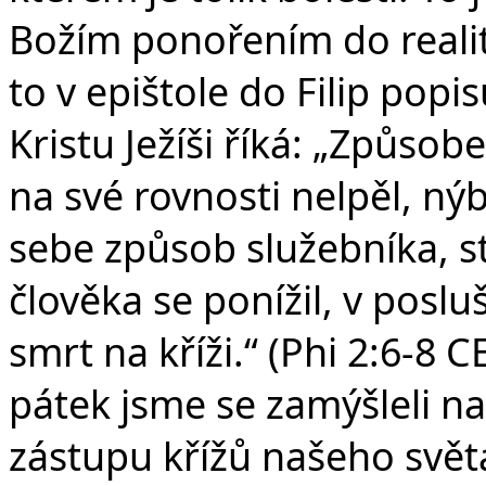
Božím ponořením do realit
to v epištole do Filip pop
Kristu Ježíši říká: „Způsob
na své rovnosti nelpěl, ný
sebe způsob služebníka, st
člověka se ponížil, v poslu
smrt na kříži.“ (Phi 2:6-8 
pátek jsme se zamýšleli na
zástupu křížů našeho svět