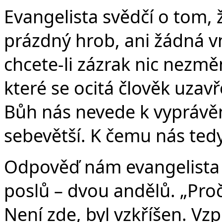
Evangelista svědčí o tom, 
prázdný hrob, ani žádná 
chcete-li zázrak nic nezmě
které se ocitá člověk uzav
Bůh nás nevede k vyprávěn
sebevětší. K čemu nás ted
Odpověď nám evangelista 
poslů – dvou andělů. „Pro
Není zde, byl vzkříšen. Vz