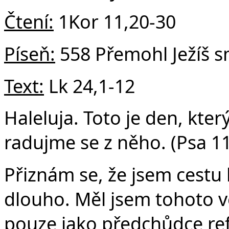
Čtení:
1Kor 11,20-30
Píseň:
558 Přemohl Ježíš s
Text:
Lk 24,1-12
Haleluja. Toto je den, kter
radujme se z něho. (Psa 11
Přiznám se, že jsem cestu 
dlouho. Měl jsem tohoto 
pouze jako předchůdce re