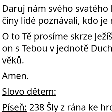
Č
Daruj nám svého svatého D
činy lidé poznávali, kdo j
O to Tě prosíme skrze Ježí
on s Tebou v jednotě Ducha
věků.
Amen.
Slovo dětem:
Píseň:
238 Šly z rána ke h