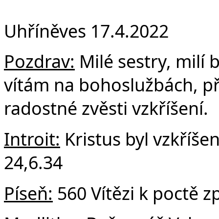
F
Uhříněves 17.4.2022
Pozdrav:
Milé sestry, milí b
vítám na bohoslužbách, při
radostné zvěsti vzkříšení.
Introit:
Kristus byl vzkříšen
24,6.34
Píseň:
560 Vítězi k poctě z