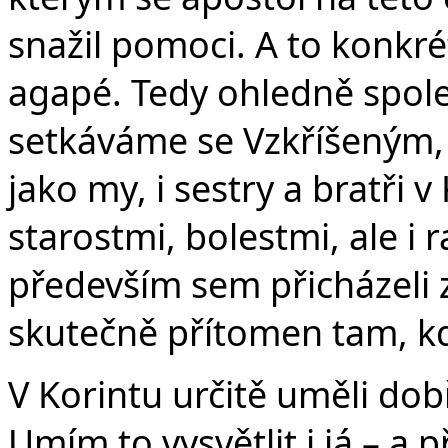
snažil pomoci. A to konkr
agapé. Tedy ohledně spole
setkáváme se Vzkříšeným, 
jako my, i sestry a bratři 
starostmi, bolestmi, ale i r
především sem přicházeli z
skutečně přítomen tam, kde
V Korintu určitě uměli dobře
Umím to vysvětlit i já – a