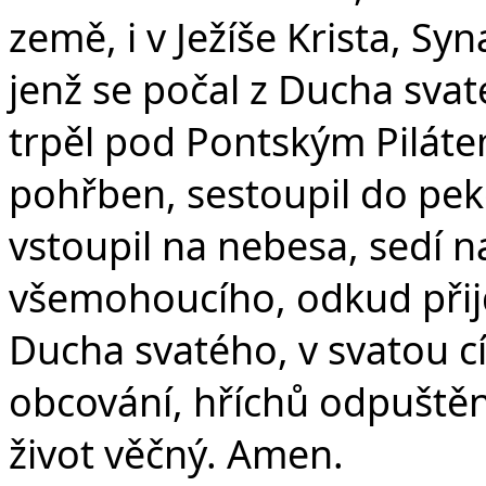
země, i v Ježíše Krista, S
jenž se počal z Ducha svat
trpěl pod Pontským Pilátem
pohřben, sestoupil do peke
vstoupil na nebesa, sedí n
všemohoucího, odkud přijd
Ducha svatého, v svatou c
obcování, hříchů odpuštění
život věčný. Amen.