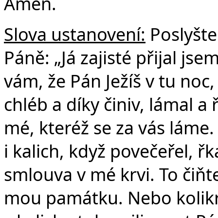
Amen.
Slova ustanovení:
Poslyšte
Páně: „Já zajisté přijal js
vám, že Pán Ježíš v tu noc,
chléb a díky činiv, lámal a 
mé, kteréž se za vás láme
i kalich, když povečeřel, řk
smlouva v mé krvi. To čiňte,
mou památku. Nebo kolikrát