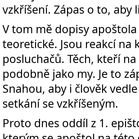
vzkříšení. Zápas o to, aby li
V tom mě dopisy apoštola 
teoretické. Jsou reakcí na 
posluchačů. Těch, kteří na 
podobně jako my. Je to zá
Snahou, aby i člověk vedle 
setkání se vzkříšeným.
Proto dnes oddíl z 1. epišt
kterým se apoštol na této 