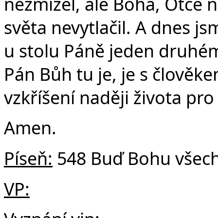
nezmizel, ale Boha, Otce n
světa nevytlačil. A dnes j
u stolu Páně jeden druhém
Pán Bůh tu je, je s člověke
vzkříšení naději života pro
Amen.
Píseň:
548 Buď Bohu všech
VP: