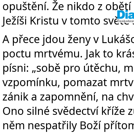
opuštění. Že nikdo z obětí
Ježíši Kristu v tomto světě
A přece jdou ženy v Lukáš
poctu mrtvému. Jak to krás
písni: „sobě pro útěchu, 
vzpomínku, pomazat mrtvé
zánik a zapomnění, na chvíl
Ono silné svědectví kříže 
něm nespatřily Boží příto