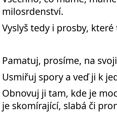
milosrdenství.
Vyslyš tedy i prosby, kter
Pamatuj, prosíme, na svoji
Usmiřuj spory a veď ji k je
Obnovuj ji tam, kde je moc
je skomírající, slabá či pr