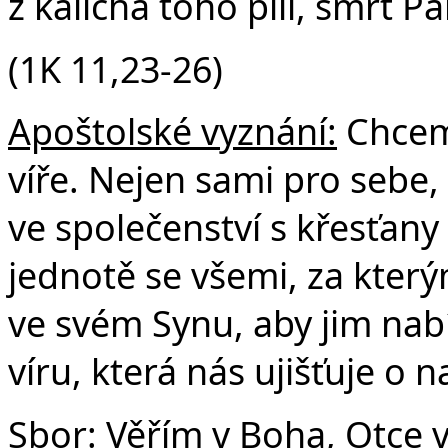
z kalicha toho pili, smrt P
(1K 11,23-26)
Apoštolské vyznání:
Chceme
víře. Nejen sami pro sebe, 
ve společenství s křesťany
jednotě se všemi, za který
ve svém Synu, aby jim nabí
víru, která nás ujišťuje o 
Sbor: Věřím v Boha, Otce 