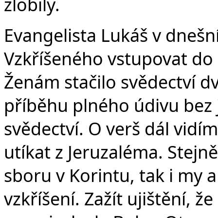
zlobily.
Evangelista Lukáš v dneš
Vzkříšeného vstupovat do 
Ženám stačilo svědectví dv
příběhu plného údivu bez 
svědectví. O verš dál vidí
utíkat z Jeruzaléma. Stejně
sboru v Korintu, tak i my 
vzkříšení. Zažít ujištění, že