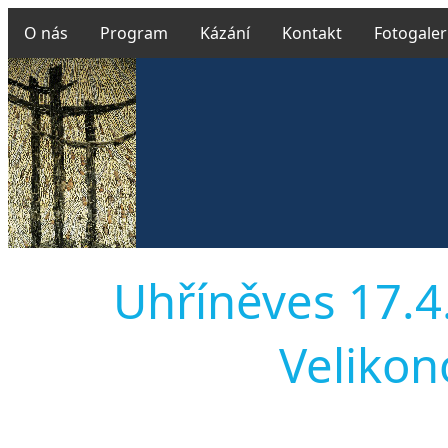
O nás
Program
Kázání
Kontakt
Fotogaler
Uhříněves 17.4
Velikono