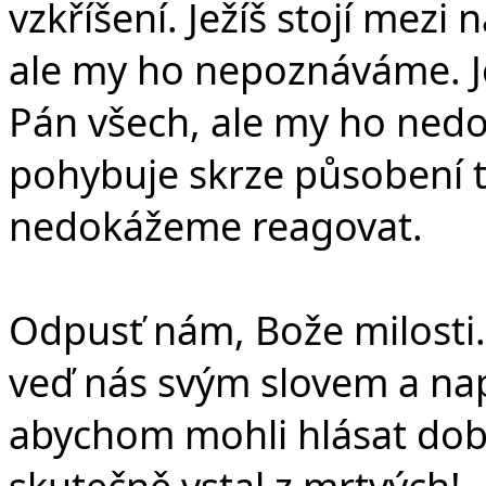
vzkříšení. Ježíš stojí mezi 
ale my ho nepoznáváme. Je
Pán všech, ale my ho nedok
pohybuje skrze působení 
nedokážeme reagovat.
Odpusť nám, Bože milosti.
veď nás svým slovem a na
abychom mohli hlásat dobro
skutečně vstal z mrtvých!