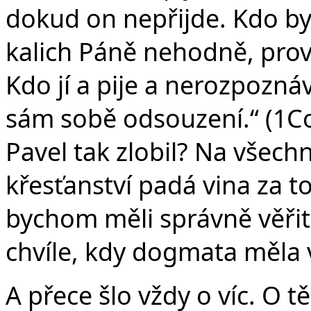
dokud on nepřijde. Kdo by 
kalich Páně nehodně, provi
Kdo jí a pije a nerozpoznává
sám sobě odsouzení.“ (1Co
Pavel tak zlobil? Na všechn
křesťanství padá vina za to
bychom měli správně věřit
chvíle, kdy dogmata měla v
A přece šlo vždy o víc. O t