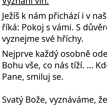
Vyznání vin:
Ježíš k nám přichází i v n
říká: Pokoj s vámi. S důvě
vyznejme své hříchy.
Nejprve každý osobně ode
Bohu vše, co nás tíží. … Kd
Pane, smiluj se.
Svatý Bože, vyznáváme, že