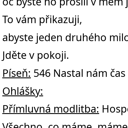
oč byste ho prosili v mém
To vám přikazuji,
abyste jeden druhého milo
Jděte v pokoji.
Píseň:
546 Nastal nám čas
Ohlášky:
Přímluvná modlitba:
Hospo
Všechno, co máme, máme dí