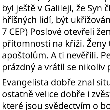
byl ještě v Galileji, že Sy
hříšných lidí, být ukřižován
7 CEP) Poslové otevřeli žená
přítomnosti na kříži. Ženy 
apoštolům. A ti nevěřili. P
prázdný a vrátil se nikoliv 
Evangelista dobře znal sit
ostatně velice dobře i zvěs
které jsou svědectvím o boj