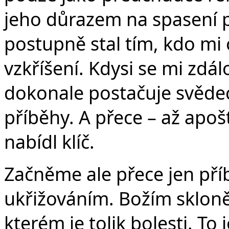
v
jeho důrazem na spasení p
postupně stal tím, kdo mi o
vzkříšení. Kdysi se mi zdál
dokonale postačuje svědec
příběhy. A přece – až apo
nabídl klíč.
Začněme ale přece jen pří
ukřižováním. Božím skloněn
kterém je tolik bolesti. T