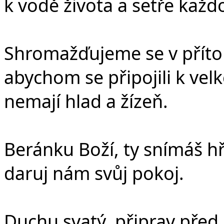
k vodě života a setře každo
Shromažďujeme se v přítom
abychom se připojili k vel
nemají hlad a žízeň.
Beránku Boží, ty snímáš hř
daruj nám svůj pokoj.
Duchu svatý, připrav před 