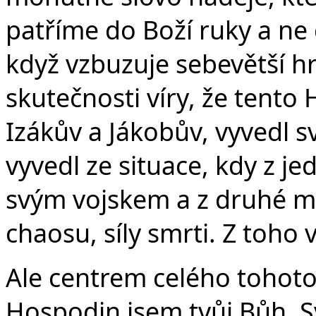
patříme do Boží ruky a ne 
když vzbuzuje sebevětší h
skutečnosti víry, že tent
Izákův a Jákobův, vyvedl sv
vyvedl ze situace, kdy z je
svým vojskem a z druhé mo
chaosu, síly smrti. Z toho 
Ale centrem celého tohoto u
Hospodin jsem tvůj Bůh, Sva