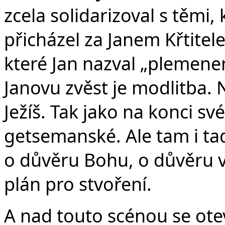
zcela solidarizoval s těmi, 
přicházel za Janem Křtitele
které Jan nazval „plemenem
Janovu zvěst je modlitba. N
Ježíš. Tak jako na konci s
getsemanské. Ale tam i tady
o důvěru Bohu, o důvěru v 
plán pro stvoření.
A nad touto scénou se otev