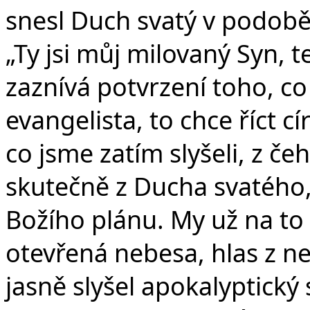
snesl Duch svatý v podobě 
„Ty jsi můj milovaný Syn, te
zaznívá potvrzení toho, co
evangelista, to chce říct c
co jsme zatím slyšeli, z če
skutečně z Ducha svatého,
Božího plánu. My už na to 
otevřená nebesa, hlas z n
jasně slyšel apokalyptický