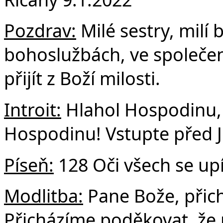
F
Pozdrav:
Milé sestry, milí 
bohoslužbách, ve společen
přijít z Boží milosti.
Introit:
Hlahol Hospodinu, 
Hospodinu! Vstupte před J
Píseň:
128 Oči všech se upí
Modlitba:
Pane Bože, přich
Přicházíme poděkovat, že