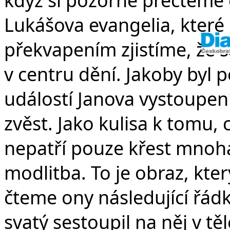
Lukášova evangelia, které j
překvapením zjistíme, že s
v centru dění. Jakoby byl
událostí Janova vystoupen
zvěst. Jako kulisa k tomu, c
nepatří pouze křest mnoha l
modlitba. To je obraz, kt
čteme ony následující řád
svatý sestoupil na něj v t