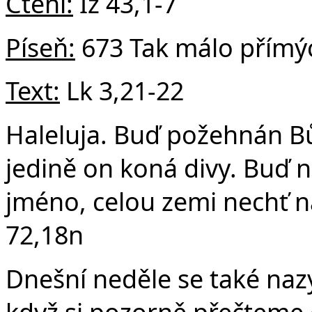
v
Čtení:
Iz 43,1-7
Píseň:
673 Tak málo přímý
Text:
Lk 3,21-22
Haleluja. Buď požehnán B
jedině on koná divy. Buď 
jméno, celou zemi nechť na
72,18n
Dnešní neděle se také nazý
když si pozorně přečteme o