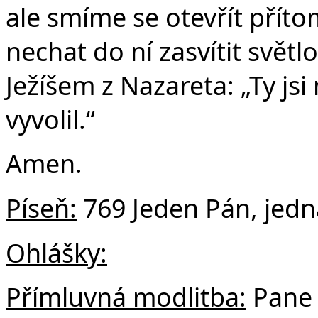
ale smíme se otevřít příto
nechat do ní zasvítit světl
Ježíšem z Nazareta: „Ty jsi
vyvolil.“
Amen.
Píseň:
769 Jeden Pán, jedn
Ohlášky:
Přímluvná modlitba:
Pane 