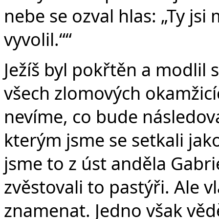
nebe se ozval hlas: „Ty jsi
vyvolil.““
Ježíš byl pokřtěn a modlil s
všech zlomových okamžicíc
nevíme, co bude následovat.
kterým jsme se setkali jako
jsme to z úst anděla Gabrie
zvěstovali to pastýři. Ale 
znamenat. Jedno však vědě