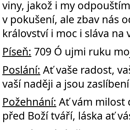
viny, jakož i my odpouští
v pokušení, ale zbav nás o
království i moc i sláva na
Píseň:
709 Ó ujmi ruku moj
Poslání:
Ať vaše radost, vaš
vaší naději a jsou zaslíbe
Požehnání:
Ať vám milost 
před Boží tváří, láska ať vá