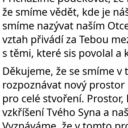
že smíme vědět, kde je ná
Č
smíme nazývat naším Otce
vztah přivádí za Tebou mezi
s těmi, které sis povolal a k
Děkujeme, že se smíme v t
rozpoznávat nový prostor p
pro celé stvoření. Prostor,
vzkříšení Tvého Syna a naš
Vyznáváme, že v tomto pro