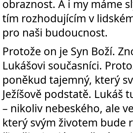
obraznost. A i my máme sly
tím rozhodujícím v lidském 
pro naši budoucnost.
Protože on je Syn Boží. Z
Lukášovi současníci. Proto
poněkud tajemný, který s
Ježíšově podstatě. Lukáš t
– nikoliv nebeského, ale vel
který svým životem bude 