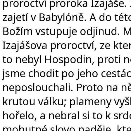
proroctví proroka Izajáše. Z
zajetí v Babylóně. A do tét
Božím vstupuje odjinud. Me
Izajášova proroctví, ze kter
to nebyl Hospodin, proti n
jsme chodit po jeho cestá
neposlouchali. Proto na něj
krutou válku; plameny vyšl
hořelo, a nebral si to k srd
mohutné slovo naděje, které