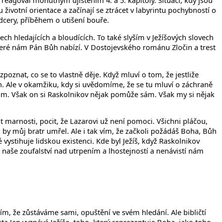
agoval mohutným ujištěním 4. a 5. kapitoly. Situaci, kdy jsou
 životní orientace a začínají se ztrácet v labyrintu pochybností o
dcery, příběhem o utišení bouře.
h hledajících a bloudících. To také slyším v Ježíšových slovech
které nám Pán Bůh nabízí. V Dostojevského románu Zločin a trest
poznat, co se to vlastně děje. Když mluví o tom, že jestliže
ch. Ale v okamžiku, kdy si uvědomíme, že se tu mluví o záchraně
 sám. Však on si Raskolnikov nějak pomůže sám. Však my si nějak
 marnosti, pocit, že Lazarovi už není pomoci. Všichni pláčou,
yl by můj bratr umřel. Ale i tak vím, že začkoli požádáš Boha, Bůh
é vystihuje lidskou existenci. Kde byl Ježíš, když Raskolnikov
a naše zoufalství nad utrpením a lhostejností a nenávistí nám
m, že zůstáváme sami, opuštění ve svém hledání. Ale bibličtí