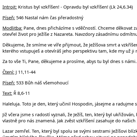
v Uhří
Introit:
Kristus byl vzkříšen! - Opravdu byl vzkříšen! (Lk 24,6.34)
Píseň:
546 Nastal nám čas přeradostný
Modlitba:
Pane, dnes přicházíme s vděčností. Chceme děkovat za 
otevřel život pro Ježíše z Nazareta. Navzdory zásadnímu odmítnutí 
Děkujeme, že smíme ve víře přijmout, že Ježíšova smrt a vzkříšení
kterého vstupuješ a otevíráš jeho perspektivu tam, kde my už ji
Za to vše Ti, Pane, děkujeme a prosíme, abys tu byl dnes s námi
Čtení:
J 11,11-44
Píseň:
533 Bůh náš všemohoucí
Text:
Ř 8,6-11
Haleluja. Toto je den, který učinil Hospodin, jásejme a radujme s
Již včera jsme s radostí vyznali, že Ježíš, ten, který byl ukřižo
vlastně pro nás znamená. Jak zvěst vzkříšení zasahuje do našich 
Lazar zemřel. Ten, který byl spolu se svými sestrami Ježíšovi bl