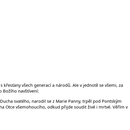
 s křesťany všech generací a národů. Ale v jednotě se všemi, za
o Božího navštívení:
z Ducha svatého, narodil se z Marie Panny, trpěl pod Pontským
Boha Otce všemohoucího, odkud přijde soudit živé i mrtvé. Věřím v