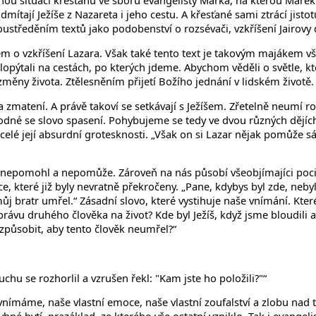
 situaci křesťanů ve sboru evangelisty Marka, na kterou Marek re
ítají Ježíše z Nazareta i jeho cestu. A křesťané sami ztrácí jistotu
středěním textů jako podobenství o rozsévači, vzkříšení Jairovy 
 o vzkříšení Lazara. Však také tento text je takovým majákem všec
lopýtali na cestách, po kterých jdeme. Abychom věděli o světle, 
změny života. Ztělesněním přijetí Božího jednání v lidském životě.
 zmatení. A právě takoví se setkávají s Ježíšem. Zřetelně neumí roz
 shodné se slovo spasení. Pohybujeme se tedy ve dvou různých dějí
 celé její absurdní grotesknosti. „Však on si Lazar nějak pomůže
m nepomohl a nepomůže. Zároveň na nás působí všeobjímajíci pocit
ice, které již byly nevratně překročeny. „Pane, kdybys byl zde, neb
 můj bratr umřel.“ Zásadní slovo, které vystihuje naše vnímání. Kter
rávu druhého člověka na život? Kde byl Ježíš, když jsme bloudili 
 způsobit, aby tento člověk neumřel?“
v Duchu se rozhorlil a vzrušen řekl: "Kam jste ho položili?"“
máme, naše vlastní emoce, naše vlastní zoufalství a zlobu nad tí