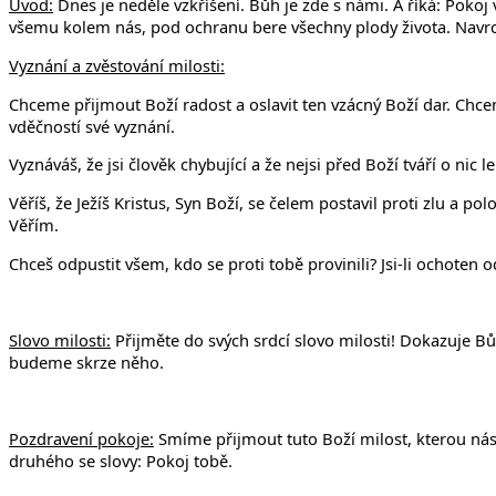
Úvod:
Dnes je neděle vzkříšení. Bůh je zde s námi. A říká: Poko
všemu kolem nás, pod ochranu bere všechny plody života. Navrch 
Vyznání a zvěstování milosti:
Chceme přijmout Boží radost a oslavit ten vzácný Boží dar. Chce
vděčností své vyznání.
Vyznáváš, že jsi člověk chybující a že nejsi před Boží tváří o nic 
Věříš, že Ježíš Kristus, Syn Boží, se čelem postavil proti zlu a po
Věřím.
Chceš odpustit všem, kdo se proti tobě provinili? Jsi-li ochoten 
Slovo milosti:
Přijměte do svých srdcí slovo milosti! Dokazuje Bůh
budeme skrze něho.
Pozdravení pokoje:
Smíme přijmout tuto Boží milost, kterou nás
druhého se slovy: Pokoj tobě.