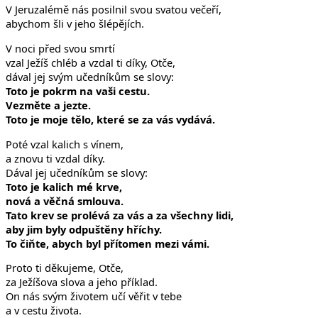
V Jeruzalémě nás posilnil svou svatou večeří,
abychom šli v jeho šlépějích.
V noci před svou smrtí
vzal Ježíš chléb a vzdal ti díky, Otče,
dával jej svým učedníkům se slovy:
Toto je pokrm na vaši cestu.
Vezměte a jezte.
Toto je moje tělo, které se za vás vydává.
Poté vzal kalich s vínem,
a znovu ti vzdal díky.
Dával jej učedníkům se slovy:
Toto je kalich mé krve,
nová a věčná smlouva.
Tato krev se prolévá za vás a za všechny lidi,
aby jim byly odpuštěny hříchy.
To čiňte, abych byl přítomen mezi vámi.
Proto ti děkujeme, Otče,
za Ježíšova slova a jeho příklad.
On nás svým životem učí věřit v tebe
a v cestu života.