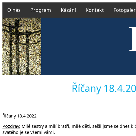
O nás
Program
Kázání
Kontakt
Fotogaler
Českobra
Říčany 18.4.20
Říčany 18.4.2022
Pozdrav:
Milé sestry a milí bratři, milé děti, sešli jsme se dnes
svatého je se všemi vámi.