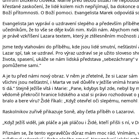
úmrtím blízkého člověka. Máme před sebou situaci ne nepodobnou
křesťané zaskočení, že lidé kolem nich nepřijímají, ba dokonce odm
Boží přítomnosti. O Boží pomoci. Evangelista Marek odpovídá sou
Evangelista Jan vypráví o uzdravení slepého a především příběhem
učedníkům, že to vše se děje kvůli nim. Kvůli nám. Abychom nek
je právě vzkříšení Lazara textem, který je ztělesněním možnosti 
Jsme tedy vtahováni do příběhu, kde jsou lidé smutní, nešťastní a
Lazar spí, tak se uzdraví. Pro výraz uzdraví se je užito sloveso
života, spasení, ukáže se nám lidská představa „sebezáchrany“ v
pomůžeme sami.“
A je tu před námi nový obraz. V něm je zřetelné, že si Lazar sá
všichni jsou nešťastní, i Marta ve své důvěře v Ježíše vnímá hran
ti dá.“ Stejně Ježíše vítá i Marie: „Pane, kdybys byl zde, nebyl by
vědomě překročil hranice lidského a vzal si právo rozhodovat o p
bralo a bere víru? Židé říkali: „Když otevřel oči slepému, nemohl
Raskolnikov zuřivě přikazuje Soně, aby četla příběh o Lazarovi.
„Když Ježíš viděl, jak pláče a jak pláčou i Židé, kteří přišli s ní, 
Přiznám se, že tento vypravěčův důraz mám moc rád. Vnímám, vní