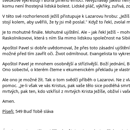
svědkové vykreslují i Boha plného emocí. Nevyznávají jakési nehyb
komu není lhostejná lidská bolest. Lidské pláč, výkřiky, zuřivá, z
V této své rozhorlenosti Ježíš přistupuje k Lazarovu hrobu: „Ježíš 
stojí kolem, aby uvěřili, že ty jsi mě poslal." Když to řekl, zvola
Je to mohutné finále. Mohutné ujištění. Ale – jak řekl Ježíš – m
Raskolnikovovi, která s ním šla mimo lidskou společnost na Sibiř,
Apoštol Pavel si dobře uvědomoval, že přes toto zásadní ujištění z 
možné před tím zavřít oči. Život odmítnout. Evangelista to vykre
Apoštol Pavel je mnohem osobnější a střízlivější. Boží jednání, Bo
Ono sobectví, o kterém čteme v ekumenickém překladu je vlastn
Ale ono je možné žít. Tak o tom svědčí příběh o Lazarovi. Ne z 
pomoc. „Je-li však ve vás Kristus, pak vaše tělo sice podléhá smrti
mrtvých, pak ten, kdo vzkřísil z mrtvých Krista Ježíše, obživí i v
Amen.
Píseň:
549 Buď Tobě sláva