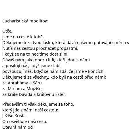
Eucharistická modlitba:
Otče,
jsme na cestě k tobě.
Děkujeme ti za tvou lásku, která dává našemu putování směr a 
Nutíš nás cestou procházet propastmi,
i když se na to necítíme dost silní.
Dáváš nám jako oporu lidi, kteří jdou s námi
a posilují nás, když jsme slabí,
povzbuzují nás, když se nám zdá, že jsme v koncích.
Děkujeme ti za všechny, kdo byli na cestě před námi:
za Abraháma a Sáru,
za Miriam a Mojžíše,
za krále Davida a královnu Ester.
Především ti však děkujeme za toho,
který jde s námi naší cestou:
Ježíše Krista.
On osvětluje naši cestu.
Otevírá nám oči.