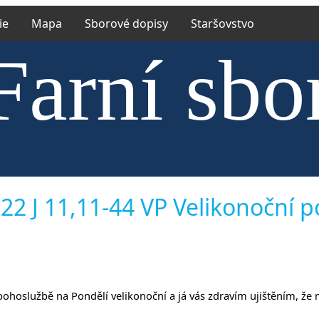
ie
Mapa
Sborové dopisy
Staršovstvo
Farní sbo
trské cír
22 J 11,11-44 VP Velikonoční pon
 k bohoslužbě na Pondělí velikonoční a já vás zdravím ujištěním, ž