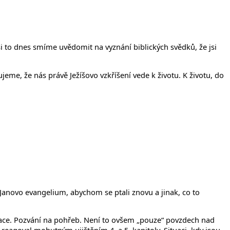
íčanech
i to dnes smíme uvědomit na vyznání biblických svědků, že jsi
jeme, že nás právě Ježíšovo vzkříšení vede k životu. K životu, do
me Janovo evangelium, abychom se ptali znovu a jinak, co to
ignace. Pozvání na pohřeb. Není to ovšem „pouze“ povzdech nad