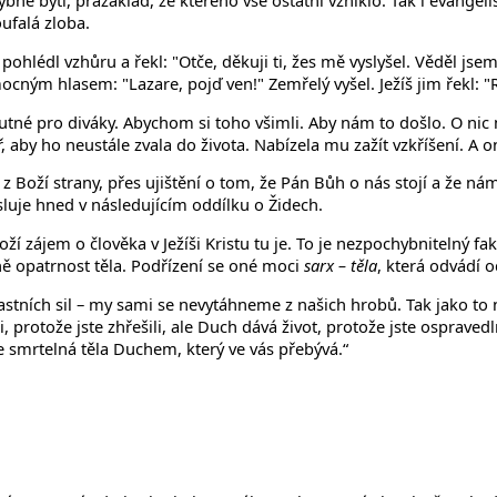
né bytí, prazáklad, ze kterého vše ostatní vzniklo. Tak i evangelis
oufalá zloba.
pohlédl vzhůru a řekl: "Otče, děkuji ti, žes mě vyslyšel. Věděl jsem
l mocným hlasem: "Lazare, pojď ven!" Zemřelý vyšel. Ježíš jim řekl: 
ohutné pro diváky. Abychom si toho všimli. Aby nám to došlo. O nic
 aby ho neustále zvala do života. Nabízela mu zažít vzkříšení. A o
Boží strany, přes ujištění o tom, že Pán Bůh o nás stojí a že nám na
sluje hned v následujícím oddílku o Židech.
ží zájem o člověka v Ježíši Kristu tu je. To je nezpochybnitelný fa
ě opatrnost těla. Podřízení se oné moci
sarx – těla
, která odvádí 
vlastních sil – my sami se nevytáhneme z našich hrobů. Tak jako 
, protože jste zhřešili, ale Duch dává život, protože jste ospravedln
aše smrtelná těla Duchem, který ve vás přebývá.“