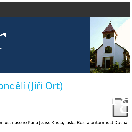
r
kve evang
dělí (Jiří Ort)
e milost našeho Pána Ježíše Krista, láska Boží a přítomnost Ducha