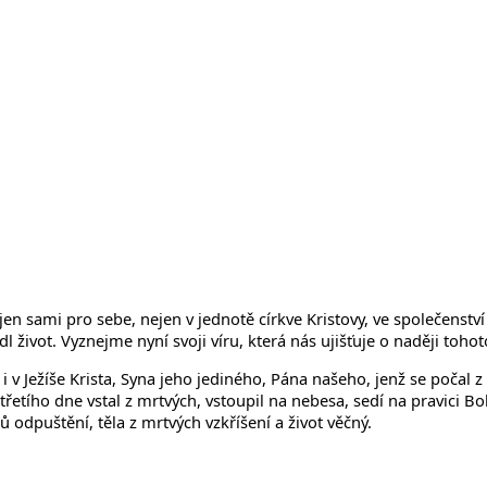
jen sami pro sebe, nejen v jednotě církve Kristovy, ve společenství
 život. Vyznejme nyní svoji víru, která nás ujišťuje o naději tohot
i v Ježíše Krista, Syna jeho jediného, Pána našeho, jenž se počal 
 třetího dne vstal z mrtvých, vstoupil na nebesa, sedí na pravici 
 odpuštění, těla z mrtvých vzkříšení a život věčný.