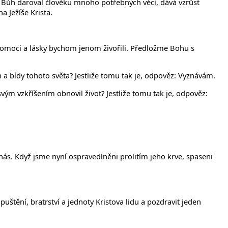
oť Bůh daroval člověku mnoho potřebných věcí, dává vzrůst
 Ježíše Krista.
 pomoci a lásky bychom jenom živořili. Předložme Bohu s
vin a bídy tohoto světa? Jestliže tomu tak je, odpověz: Vyznávám.
a svým vzkříšením obnovil život? Jestliže tomu tak je, odpověz:
 nás. Když jsme nyní ospravedlněni prolitím jeho krve, spaseni
tění, bratrství a jednoty Kristova lidu a pozdravit jeden