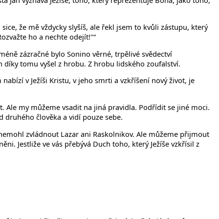
ta Jan vyznává Ježíše, toho, který reprezentuje Boha, jako toho,
 sice, že mě vždycky slyšíš, ale řekl jsem to kvůli zástupu, který
"Rozvažte ho a nechte odejít!"“
 méně zázračné bylo Sonino věrné, trpělivé svědectví
n díky tomu vyšel z hrobu. Z hrobu lidského zoufalství.
bízí v Ježíši Kristu, v jeho smrti a vzkříšení nový život, je
kt. Ale my můžeme vsadit na jiná pravidla. Podřídit se jiné moci.
od druhého člověka a vidí pouze sebe.
to nemohl zvládnout Lazar ani Raskolnikov. Ale můžeme přijmout
ěni. Jestliže ve vás přebývá Duch toho, který Ježíše vzkřísil z