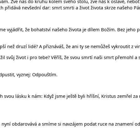
j vám. Zve nás do kruhu kolem svého stolu, zve nás k oslavě, neb
přidává nevšední dar: smrt smrti a život života skrze našeho Pána
me vyjádřit, že bohatství našeho života je dílem Božím. Bez jeho
lepší než druzí lidé? A přiznáváš, že ani ty se nemůžeš vykroutit z 
ložil svůj život i pro tebe? Věříš, že svou smrtí naši smrt přemohl 
odpustit, vyznej: Odpouštím.
 svou lásku k nám: Když jsme ještě byli hříšní, Kristus zemřel za
 nyní obdarovává a smíme si navzájem podat ruce na znamení odpuš