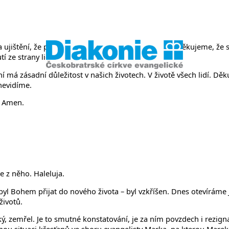
něvsi a Ř
ujištění, že před každým člověkem otevíráš život. Děkujeme, že s
ze strany lidí, které Ježíše dovedlo až na kříž.
 má zásadní důležitost v našich životech. V životě všech lidí. Děku
 nevidíme.
. Amen.
e z něho. Haleluja.
ván, byl Bohem přijat do nového života – byl vzkříšen. Dnes otevírá
životů.
ízký, zemřel. Je to smutné konstatování, je za ním povzdech i rez