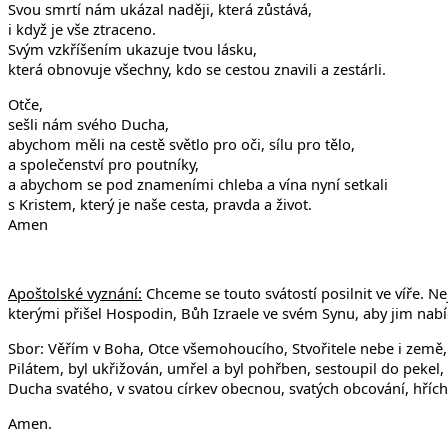
Svou smrtí nám ukázal naději, která zůstává,
i když je vše ztraceno.
Svým vzkříšením ukazuje tvou lásku,
která obnovuje všechny, kdo se cestou znavili a zestárli.
Otče,
sešli nám svého Ducha,
abychom měli na cestě světlo pro oči, sílu pro tělo,
a společenství pro poutníky,
a abychom se pod znameními chleba a vína nyní setkali
s Kristem, který je naše cesta, pravda a život.
Amen
Apoštolské vyznání:
Chceme se touto svátostí posilnit ve víře. Ne
kterými přišel Hospodin, Bůh Izraele ve svém Synu, aby jim nabídl
Sbor: Věřím v Boha, Otce všemohoucího, Stvořitele nebe i země, 
Pilátem, byl ukřižován, umřel a byl pohřben, sestoupil do pekel,
Ducha svatého, v svatou církev obecnou, svatých obcování, hříchů
Amen.