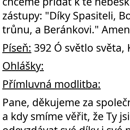
chceme přidat k té nebesk
zástupy: "Díky Spasiteli,
trůnu, a Beránkovi." Amen
Píseň:
392 Ó světlo světa, 
Ohlášky:
Přímluvná modlitba:
Pane, děkujeme za společn
a kdy smíme věřit, že Ty j
odevzdávat své díky i své 