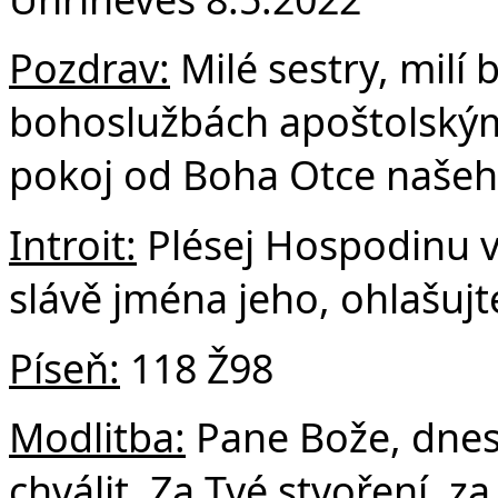
F
Pozdrav:
Milé sestry, milí b
bohoslužbách apoštolský
pokoj od Boha Otce našeho
Introit:
Plésej Hospodinu v
slávě jména jeho, ohlašujt
Píseň:
118 Ž98
Modlitba:
Pane Bože, dnes
chválit. Za Tvé stvoření, z