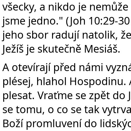
všecky, a nikdo je nemůže 
jsme jedno." (Joh 10:29-30
jeho sbor radují natolik, ž
Ježíš je skutečně Mesiáš.
A otevírají před námi vyzn
plésej, hlahol Hospodinu. 
plesat. Vraťme se zpět d
se tomu, o co se tak vytrva
Boží promluvení do lidských