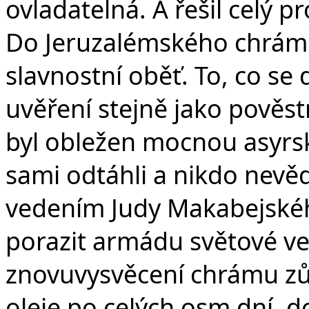
ovladatelná. A řešil celý
Do Jeruzalémského chrámu 
slavnostní oběť. To, co se 
uvěření stejně jako pověs
byl obležen mocnou asyr
sami odtáhli a nikdo nevěd
vedením Judy Makabejskéh
porazit armádu světové ve
znovuvysvěcení chrámu zů
oleje po celých osm dní, d