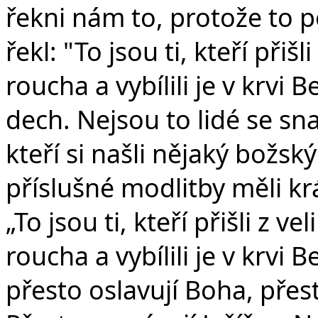
řekni nám to, protože to 
řekl: "To jsou ti, kteří přiš
roucha a vybílili je v krvi
dech. Nejsou to lidé se sn
kteří si našli nějaký božs
příslušné modlitby měli krá
„To jsou ti, kteří přišli z v
roucha a vybílili je v krvi B
přesto oslavují Boha, přes