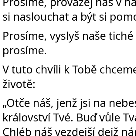
Prosíme, provázej nás v n
si naslouchat a být si pomo
Prosíme, vyslyš naše tiché 
prosíme.
V tuto chvíli k Tobě chcem
životě:
„Otče náš, jenž jsi na nebe
království Tvé. Buď vůle Tvá
Chléb náš vezdejší dejž n