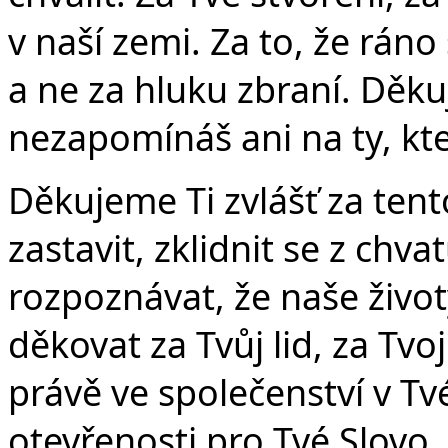
v naší zemi. Za to, že rán
a ne za hluku zbraní. Děku
nezapomínáš ani na ty, kteř
Děkujeme Ti zvlášť za ten
zastavit, zklidnit se z chv
rozpoznávat, že naše život
děkovat za Tvůj lid, za Tvo
právě ve společenství v Tvé
otevřenosti pro Tvé Slovo