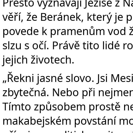
Přesto vyznávají Ježíše z 
věří, že Beránek, který je
povede k pramenům vod ži
slzu s očí. Právě tito lidé 
jejich životech.
„Řekni jasné slovo. Jsi Mes
zbytečná. Nebo při nejmen
Tímto způsobem prostě nevz
makabejském povstání mohli