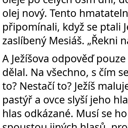
olej nový. Tento hmatatelný
připomínali, když se ptali J
zaslíbený Mesiáš. „Řekni 
A Ježíšova odpověď pouze p
dělal. Na všechno, s čím se 
to? Nestačí to? Ježíš maluj
pastýř a ovce slyší jeho hl
hlas odkázané. Musí se ho
spoustou jiných hlasů, pro