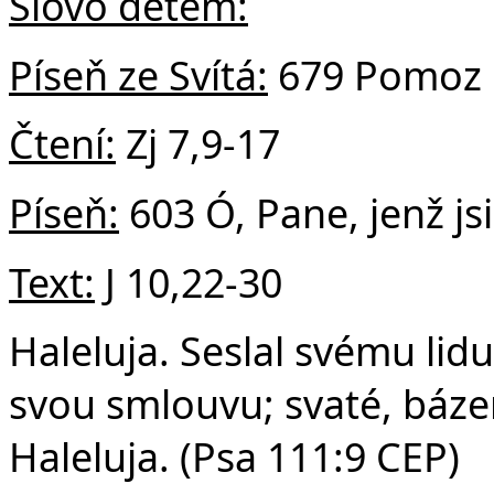
v
Slovo dětem:
Píseň ze Svítá:
679 Pomoz 
Čtení:
Zj 7,9-17
Píseň:
603 Ó, Pane, jenž jsi
Text:
J 10,22-30
Haleluja. Seslal svému lid
svou smlouvu; svaté, báze
Haleluja. (Psa 111:9 CEP)