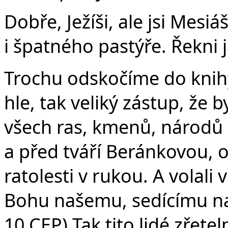
Dobře, Ježíši, ale jsi Me
i špatného pastýře. Řekni 
Trochu odskočíme do knihy
hle, tak veliký zástup, že 
všech ras, kmenů, národů a
a před tváří Beránkovou, o
ratolesti v rukou. A volali 
Bohu našemu, sedícímu na 
10 CEP) Tak tito lidé zřetel