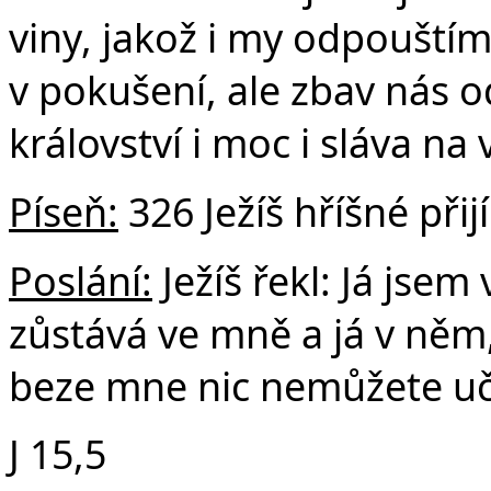
viny, jakož i my odpouští
v pokušení, ale zbav nás o
království i moc i sláva na
Píseň:
326 Ježíš hříšné při
Poslání:
Ježíš řekl: Já jsem
zůstává ve mně a já v ně
beze mne nic nemůžete uči
J 15,5