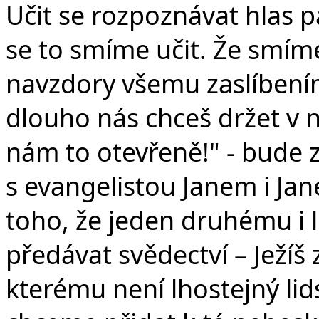
Učit se rozpoznávat hlas p
se to smíme učit. Že smíme
navzdory všemu zaslíbením 
dlouho nás chceš držet v ne
nám to otevřeně!" - bude z
s evangelistou Janem i Ja
toho, že jeden druhému i
předávat svědectví – Ježíš 
kterému není lhostejný lid