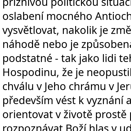
příznivou politickou situac
oslabení mocného Antioch
vysvětlovat, nakolik je zm
náhodě nebo je způsobená B
podstatné - tak jako lidi t
Hospodinu, že je neopusti
chválu v Jeho chrámu v Je
především vést k vyznání a 
orientovat v životě prostě 
rozpoznávat Boží hlas v u