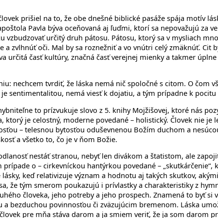
človek prišiel na to, že obe dnešné biblické pasáže spája motív lá
poštola Pavla býva oceňovaná aj ľuďmi, ktorí sa nepovažujú za veria
ku vzbudzovať určitý druh pátosu. Pátosu, ktorý sa v mysliach mn
e a zvlhnúť oči. Mal by sa roznežniť a vo vnútri celý zmäknúť. Ci
va určitá časť kultúry, značná časť verejnej mienky a takmer úpln
eniu: nechcem tvrdiť, že láska nemá nič spoločné s citom. O čom v
e je sentimentalitou, nemá viesť k dojatiu, a tým prípadne k poci
chybniteľne to prízvukuje slovo z 5. knihy Mojžišovej, ktoré nás p
a, ktorý je celostný, moderne povedané – holistický. Človek nie je
tosťou – telesnou bytosťou oduševnenou Božím duchom a nesúcou 
kosť a všetko to, čo je v ňom Božie.
dlanosť nestáť stranou, nebyť len divákom a štatistom, ale zapojiť 
m prípade o – cirkevníckou hantýrkou povedané – „skutkárčenie“, 
lásky, keď relativizuje význam a hodnotu aj takých skutkov, akými
a, že tým smerom poukazujú i prívlastky a charakteristiky z hymnu
 druhého človeka, jeho potreby a jeho prospech. Znamená to byť 
nou a bezduchou povinnosťou či zväzujúcim bremenom. Láska umo
 človek pre mňa stáva darom a ja smiem veriť, že ja som darom p