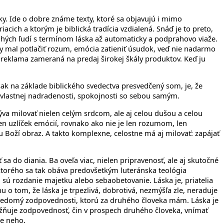
sky. Ide o dobre známe texty, ktoré sa objavujú i mimo
cich a ktorým je biblická tradícia vzdialená. Snáď je to preto,
ohých ľudí s termínom láska až automaticky a podprahovo viaže.
t by mal potlačiť rozum, emócia zatieniť úsudok, veď nie nadarmo
e reklama zameraná na predaj širokej škály produktov. Keď ju
šak na základe biblického svedectva presvedčený som, je, že
tu vlastnej nadradenosti, spokojnosti so sebou samým.
ozýva milovať nielen celým srdcom, ale aj celou dušou a celou
 len uzlíček emócií, rovnako ako nie je len rozumom, len
Boží obraz. A takto komplexne, celostne má aj milovať: zapájať
sa do diania. Ba oveľa viac, nielen pripravenosť, ale aj skutočné
ktorého sa tak obáva predovšetkým luteránska teológia
 sú rozdanie majetku alebo sebaobetovanie. Láska je, priatelia
 o tom, že láska je trpezlivá, dobrotivá, nezmýšľa zle, neraduje
si vedomý zodpovednosti, ktorú za druhého človeka mám. Láska je
žňuje zodpovednosť, čin v prospech druhého človeka, vnímať
re neho.