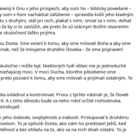
avený k činu v jeho prospech, aby som ho – biblicky povedané –
y som v ňom nachádzal zaľúbenie – spravidla kvôli jeho kladným
 s druhými, stáť pri nich, plakať s nimi, smiať sa s nimi, dvíhať
a že by si to zaslúžili, ale preto že sú vzácnym Božím stvorením
o skutočnosť ťažko prijíma.
sobu života. Sme volaní k tomu, aby sme milovali Boha a aby sme
 inak, než že milujeme druhého človeka – že sme pripravení
ký skutočne i môže byť. Niektorých ľudí vôbec nie je jednoduché
remieňajúcej moci. V moci Ducha, ktorého pôsobenie sme
 preto pozvaní k tomu, aby sme milovali a prijímali ostatným. To
 ovládnuť a kontrolovať. Prvou z týchto nástrah je, že človek
bré. A z toho dôvodu bude za neho robiť určité rozhodnutia,
potrebuješ.
 jeho slobode, svojbytnosti a inakosti. Pristupovať k druhému
votom. To je spôsob života, ako nám ho predstavil Ježiš, keď
ľnosť a bez ohľadu na to, ako sa na nich dívali ostatní. To je