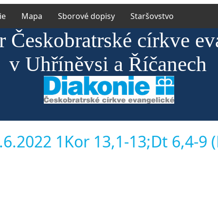
ie
Mapa
Sborové dopisy
Staršovstvo
r Českobratrské církve ev
v Uhříněvsi a Říčanech
6.2022 1Kor 13,1-13;Dt 6,4-9 