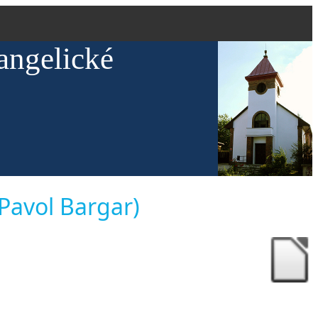
angelické
(Pavol Bargar)