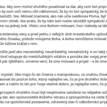
ratia. Aby som mohol druhého považovať za dar, aby som bol pripr
by som voči nemu cítil náklonnosť, že by mi bol sympatický, že b
slúžil. Nie. Milovať znamená, ako nás učia svedkovia Písma, byť tu
 nimi chlieb. Nie preto, že by nám boli nutne obzvlášť sympatickí 
sme na jednej lodi. Všetci sme Bohom milovaní, hoci niekedy sa tát
ov kresťanskej viery a pred jednu z veľkých úloh kresťanského spô
druhého človeka, pretože milujeme Boha. A Boha nemôžeme milovať
že túžime kráčať s ním.
d môže javiť ako neznesiteľný, neudržateľný, nerealistický. A on ta
 milosť vstupuje do medziľudských vzťahov a ponúka dar svojej p
 pár týždňami, smieme veriť, že sme milovaní a prijatí – a že sme
yslieť. Obe majú čo do činenia s manipuláciou, so snahou človeka
asovať do pozície toho, ktorý najlepšie vie, čo je pre druhého do
jem a robím to len pre Tvoje vlastné dobro. Ja najlepšie viem, čo 
v prospech druhého musí byť nevyhnutne založená na rešpekte voči
dar, ako spolunositeľa Božieho obrazu a spolupútnika na ceste ži
du na spoločenské postavenie, zdravotný stav či náboženskú prijate