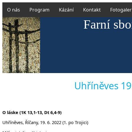
O nás
Program
Kázání
Kontakt
Fotogaler
Farní sbo
Uhříněves 19.
O láske (1K 13,1-13, Dt 6,4-9)
Uhříněves, Říčany, 19. 6. 2022 (1. po Trojici)