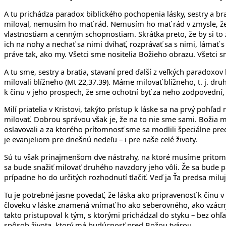
A tu prichádza paradox biblického pochopenia lásky, sestry a b
miloval, nemusím ho mať rád. Nemusím ho mať rád v zmysle, že 
vlastnostiam a cenným schopnostiam. Skrátka preto, že by si to za
ich na nohy a nechať sa nimi dvíhať, rozprávať sa s nimi, lámať s
práve tak, ako my. Všetci sme nositelia Božieho obrazu. Všetci 
A tu sme, sestry a bratia, stavaní pred ďalší z veľkých paradox
milovali blížneho (Mt 22,37.39). Máme milovať blížneho, t. j. 
k činu v jeho prospech, že sme ochotní byť za neho zodpovední, 
Milí priatelia v Kristovi, takýto prístup k láske sa na prvý pohľa
milovať. Dobrou správou však je, že na to nie sme sami. Božia
oslavovali a za ktorého prítomnosť sme sa modlili špeciálne pred
je evanjeliom pre dnešnú nedeľu – i pre naše celé životy.
Sú tu však prinajmenšom dve nástrahy, na ktoré musíme pritom m
sa bude snažiť milovať druhého navzdory jeho vôli. Že sa bude p
prípadne ho do určitých rozhodnutí tlačiť. Veď ja Ťa predsa milu
Tu je potrebné jasne povedať, že láska ako pripravenosť k činu 
človeku v láske znamená vnímať ho ako seberovného, ako vzácny 
takto pristupoval k tým, s ktorými prichádzal do styku – bez ohľa
spôsob života, ktorý má budúcnosť pred Božou tvárou.