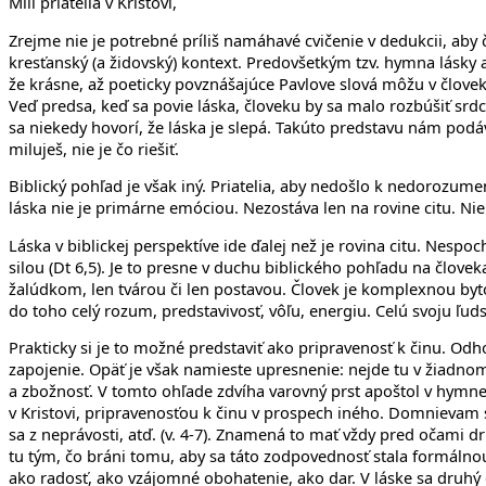
Milí priatelia v Kristovi,
Zrejme nie je potrebné príliš namáhavé cvičenie v dedukcii, aby 
kresťanský (a židovský) kontext. Predovšetkým tzv. hymna lásky a
že krásne, až poeticky povznášajúce Pavlove slová môžu v člove
Veď predsa, keď sa povie láska, človeku by sa malo rozbúšiť srdc
sa niekedy hovorí, že láska je slepá. Takúto predstavu nám podá
miluješ, nie je čo riešiť.
Biblický pohľad je však iný. Priatelia, aby nedošlo k nedorozum
láska nie je primárne emóciou. Nezostáva len na rovine citu. Ni
Láska v biblickej perspektíve ide ďalej než je rovina citu. Nespo
silou (Dt 6,5). Je to presne v duchu biblického pohľadu na človek
žalúdkom, len tvárou či len postavou. Človek je komplexnou by
do toho celý rozum, predstavivosť, vôľu, energiu. Celú svoju ľuds
Prakticky si je to možné predstaviť ako pripravenosť k činu. Odho
zapojenie. Opäť je však namieste upresnenie: nejde tu v žiadno
a zbožnosť. V tomto ohľade zdvíha varovný prst apoštol v hymne 
v Kristovi, pripravenosťou k činu v prospech iného. Domnievam s
sa z neprávosti, atď. (v. 4-7). Znamená to mať vždy pred očami
tu tým, čo bráni tomu, aby sa táto zodpovednosť stala formál
ako radosť, ako vzájomné obohatenie, ako dar. V láske sa druhý