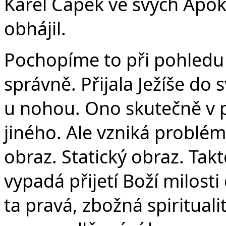
Karel Čapek ve svých Apokr
obhájil.
Pochopíme to při pohledu n
správně. Přijala Ježíše d
u nohou. Ono skutečně v p
jiného. Ale vzniká problé
obraz. Statický obraz. Tak
vypadá přijetí Boží milost
ta pravá, zbožná spiritual