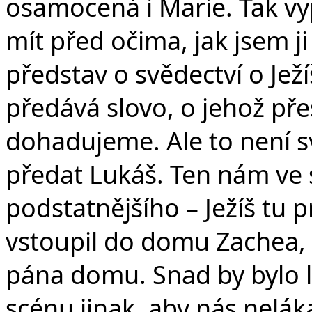
osamocená i Marie. Tak vypa
mít před očima, jak jsem ji
představ o svědectví o Ježíš
předává slovo, o jehož př
dohadujeme. Ale to není s
předat Lukáš. Ten nám ve 
podstatnějšího – Ježíš tu p
vstoupil do domu Zachea, 
pána domu. Snad by bylo le
scénu jinak, aby nás neláka