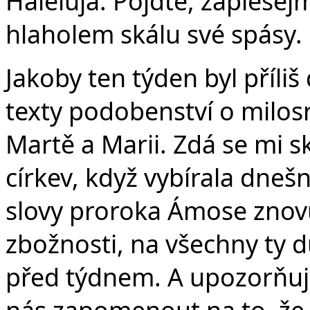
v
Haleluja. Pojďte, zaplese
hlaholem skálu své spásy. 
Jakoby ten týden byl příliš
texty podobenství o milo
Martě a Marii. Zdá se mi s
církev, když vybírala dnešn
slovy proroka Ámose znovu
zbožnosti, na všechny ty d
před týdnem. A upozorňuje
nás zapomenout na to, že