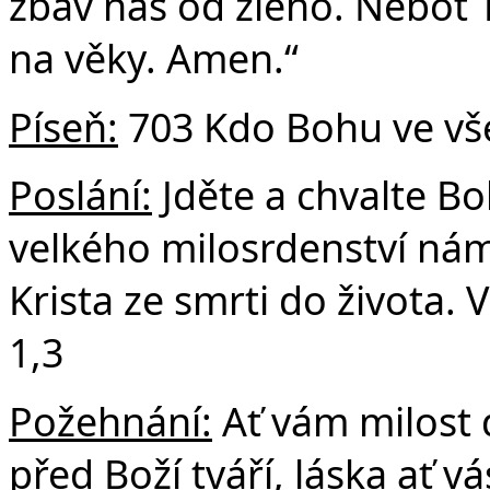
zbav nás od zlého. Neboť Tv
na věky. Amen.“
Píseň:
703 Kdo Bohu ve vš
Poslání:
Jděte a chvalte B
velkého milosrdenství nám 
Krista ze smrti do života. 
1,3
Požehnání:
Ať vám milost 
před Boží tváří, láska ať vá