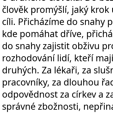
člověk promýšlí, jaký krok
cíli. Přicházíme do snahy
kde pomáhat dříve, přich
do snahy zajistit obživu p
rozhodování lidí, kteří ma
druhých. Za lékaři, za sluš
pracovníky, za dlouhou řadu
odpovědnost za církev a z
správné zbožnosti, nepřiná