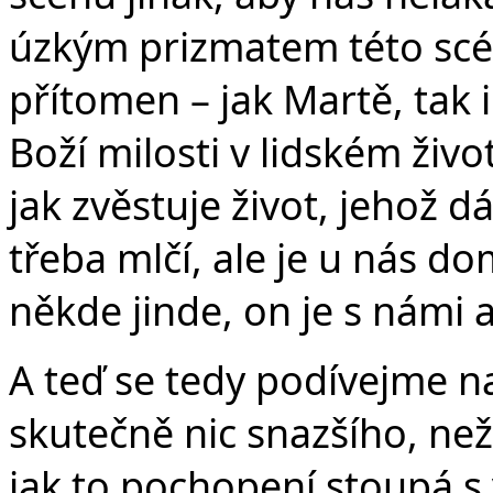
úzkým prizmatem této scény
přítomen – jak Martě, tak i
Boží milosti v lidském ži
jak zvěstuje život, jehož 
třeba mlčí, ale je u nás d
někde jinde, on je s námi 
A teď se tedy podívejme n
skutečně nic snazšího, než
jak to pochopení stoupá s 