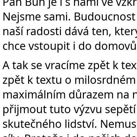
Pán Bůh je i s námi ve vzk
Nejsme sami. Budoucnost n
naší radosti dává ten, kt
chce vstoupit i do domovů 
A tak se vracíme zpět k t
zpět k textu o milosrdném
maximálním důrazem na ne
přijmout tuto výzvu sepět
skutečného lidství. Nemusí