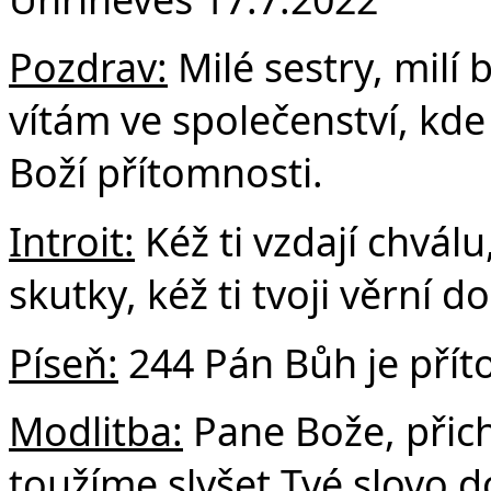
F
Pozdrav:
Milé sestry, milí b
vítám ve společenství, kde
Boží přítomnosti.
Introit:
Kéž ti vzdají chvál
skutky, kéž ti tvoji věrní d
Píseň:
244 Pán Bůh je pří
Modlitba:
Pane Bože, přic
toužíme slyšet Tvé slovo d