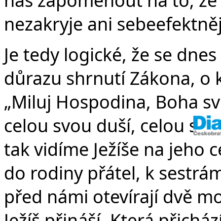
nezakryje ani sebeefektně
Je tedy logické, že se dn
důrazu shrnutí Zákona, o k
„Miluj Hospodina, Boha sv
celou svou duší, celou svou
tak vidíme Ježíše na jeho 
do rodiny přátel, k sestrá
před námi otevírají dvě mož
Ježíš přináší. Která přicház