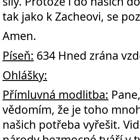
síly. Protože i do našich d
tak jako k Zacheovi, se poz
Amen.
Píseň:
634 Hned zrána vzde
Ohlášky:
Přímluvná modlitba:
Pane,
vědomím, že je toho mnoho
našich potřeba vyřešit. Vi
národy bezmocné tváří v 