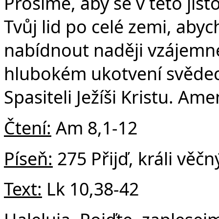
Č
Prosíme, aby se v této jist
Tvůj lid po celé zemi, aby
nabídnout naději vzájemn
hlubokém ukotvení svědec
Spasiteli Ježíši Kristu. Ame
Čtení:
Am 8,1-12
Píseň:
275 Přijď, králi věčn
Text:
Lk 10,38-42