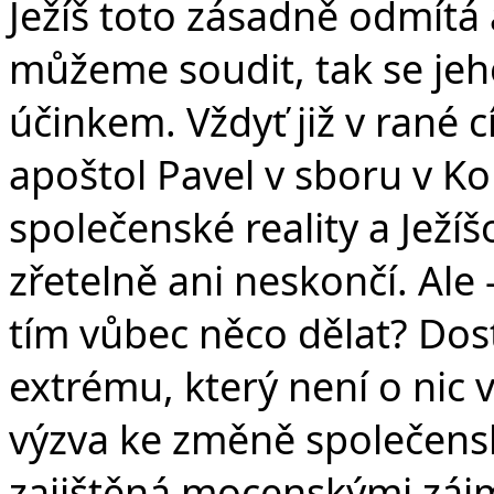
Ježíš toto zásadně odmítá
můžeme soudit, tak se jeho
účinkem. Vždyť již v rané 
apoštol Pavel v sboru v Ko
společenské reality a Ježíš
zřetelně ani neskončí. Ale 
tím vůbec něco dělat? Dos
extrému, který není o nic v
výzva ke změně společensk
zajištěná mocenskými zájm