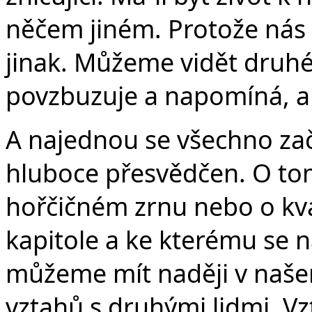
něčem jiném. Protože nás
jinak. Můžeme vidět druhé
povzbuzuje a napomíná, a
A najednou se všechno začn
hluboce přesvědčen. O to
hořčičném zrnu nebo o kva
kapitole a ke kterému se n
můžeme mít naději v naše
vztahů s druhými lidmi. V