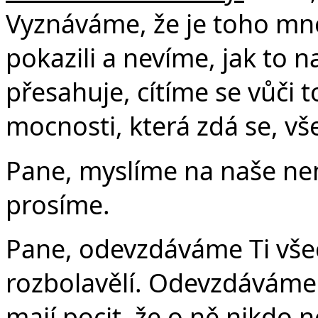
Vyznáváme, že je toho mno
pokazili a nevíme, jak to n
přesahuje, cítíme se vůči
mocnosti, která zdá se, vš
Pane, myslíme na naše ne
prosíme.
Pane, odevzdáváme Ti všech
rozbolavělí. Odevzdáváme Ti
mají pocit, že o ně nikdo n