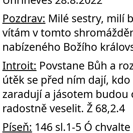
F
Pozdrav:
Milé sestry, milí b
vítám v tomto shromáždění
nabízeného Božího královs
Introit:
Povstane Bůh a roz
útěk se před ním dají, kdo
zaradují a jásotem budou 
radostně veselit. Ž 68,2.4
Píseň:
146 sl.1-5 Ó chvalt