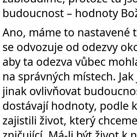
budoucnost – hodnoty Boží
Ano, máme to nastavené ta
se odvozuje od odezvy oko
aby ta odezva vůbec mohla 
na správných místech. Jak 
jinak ovlivňovat budoucno
dostávají hodnoty, podle 
zajistili život, který chcem
zničující. Má-li být život 