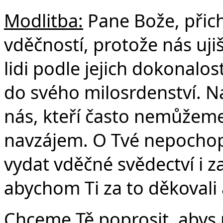
Modlitba:
Pane Bože, přich
Č
vděčností, protože nás uji
lidi podle jejich dokonalos
do svého milosrdenství. Nás
nás, kteří často nemůžeme 
navzájem. O Tvé nepochop
vydat vděčné svědectví i za
abychom Ti za to děkovali a
Chceme Tě poprosit, abys