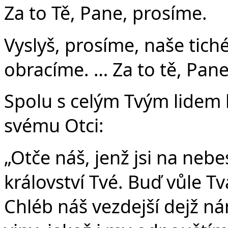
Za to Tě, Pane, prosíme.
Vyslyš, prosíme, naše tich
obracíme. … Za to tě, Pane
Spolu s celým Tvým lidem 
svému Otci:
„Otče náš, jenž jsi na nebe
království Tvé. Buď vůle Tvá
Chléb náš vezdejší dejž n