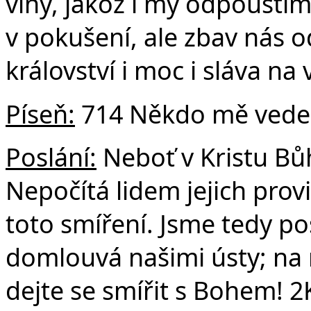
viny, jakož i my odpouští
v pokušení, ale zbav nás o
království i moc i sláva na
Píseň:
714 Někdo mě vede 
Poslání:
Neboť v Kristu Bůh
Nepočítá lidem jejich prov
toto smíření. Jsme tedy p
domlouvá našimi ústy; na 
dejte se smířit s Bohem! 2