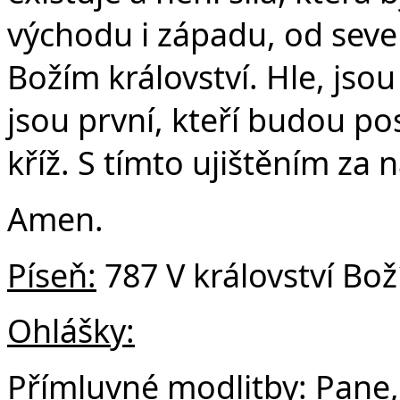
východu i západu, od sever
Božím království. Hle, jsou
jsou první, kteří budou pos
kříž. S tímto ujištěním za 
Amen.
Píse
ň:
787 V království Bo
Ohlášky:
Přímluvné modlitby:
Pane,