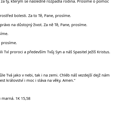
íme za ty, kterým se následně rozpadla rodina. Prosíme o pomoc
ostřed bolesti. Za to Tě, Pane, prosíme.
právo na důstojný život. Za ně Tě, Pane, prosíme.
síme.
, prosíme.
i Tví proroci a především Tvůj Syn a náš Spasitel Ježíš Kristus.
ůle Tvá jako v nebi, tak i na zemi. Chléb náš vezdejší dejž nám
t království i moc i sláva na věky. Amen.“
nu marná. 1K 15,58