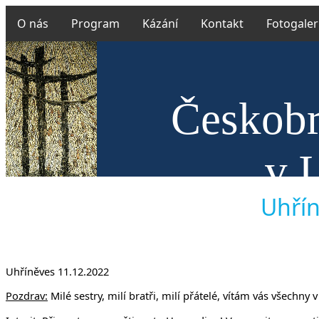
O nás
Program
Kázání
Kontakt
Fotogaler
Českobr
v 
Uhřín
Uhříněves 11.12.2022
Pozdrav:
Milé sestry, milí bratři, milí přátelé, vítám vás všechn