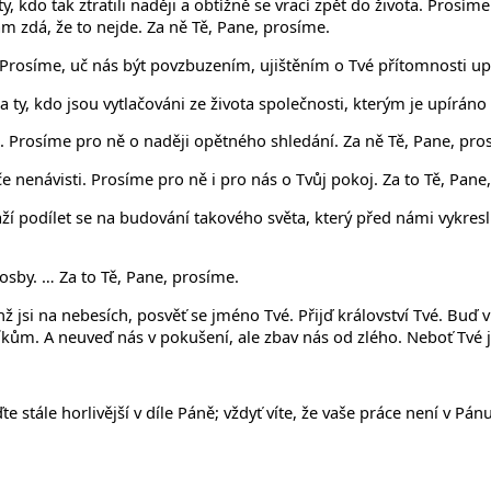
, kdo tak ztratili naději a obtížně se vrací zpět do života. Pros
m zdá, že to nejde. Za ně Tě, Pane, prosíme.
. Prosíme, uč nás být povzbuzením, ujištěním o Tvé přítomnosti upr
ty, kdo jsou vytlačováni ze života společnosti, kterým je upíráno 
fa. Prosíme pro ně o naději opětného shledání. Za ně Tě, Pane, pro
 nenávisti. Prosíme pro ně i pro nás o Tvůj pokoj. Za to Tě, Pane
ží podílet se na budování takového světa, který před námi vykreslil
rosby. … Za to Tě, Pane, prosíme.
ž jsi na nebesích, posvěť se jméno Tvé. Přijď království Tvé. Buď v
ům. A neuveď nás v pokušení, ale zbav nás od zlého. Neboť Tvé jes
te stále horlivější v díle Páně; vždyť víte, že vaše práce není v Pá