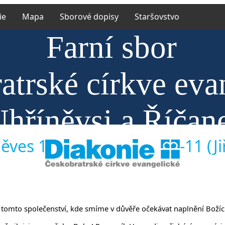
ie
Mapa
Sborové dopisy
Staršovstvo
Farní sbor
atrské církve eva
Uhříněvsi a Říčan
ěves 11.12.2022 Mt 11,2-11 (Jiř
y v tomto společenství, kde smíme v důvěře očekávat naplnění Božíc