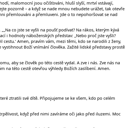
 chodí, malomocní jsou očišťováni, hluší slyší, mrtví vstávají,
hejte pozorně – a když se nade mnou nebudete urážet, tak otevře
ichni přemlouváni a přemluveni. Jde o to nepohoršovat se nad
 „„Na co jste se vyšli na poušť podívat? Na rákos, kterým kývá
rací i hodnoty náboženských představ: „Nebo proč jste vyšli?
vil cestu.‘ Amen, pravím vám, mezi těmi, kdo se narodili z ženy,
že vystihnout Boží vnímání člověka. Zažité lidské představy prostě
mu, aby se člověk po této cestě vydal. A zve i nás. Zve nás na
ám na této cestě otevřou výhledy Božích zaslíbení. Amen.
ré ztratili své dítě. Připojujeme se ke všem, kdo po celém
trpělivost, když před nimi zavíráme oči jako před iluzemi. Moc