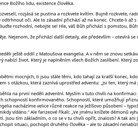
ence Božího lidu, existence člověka.
ozveselí, rozjásá se pustina a rozkvete kvítím. Bujně rozkvete, ra
dtrhnout oči. Ale to zásadní přichází až na konec. Chcete-li až 
ďte rozhodní, nebojte se! Hle, váš Bůh přichází s pomstou, Bůh, kt
 Nejenom, že přichází další detaily, ale především – otevírá se ce
o neděli ještě oddíl z Matoušova evangelia. A v něm se znovu setk
který nabízí život. Který je naplněním všech Božích zaslíbení. Kte
jsou obětmi mocných, ti jsou stále těmi, kdo tahají za kratší konec, 
šem s otázkou, která zaznívá uprostřed adventu: „Jsi ten, který má
ěhla na první neděli adventní. Myslím v tuto chvíli na konfirmaci 
h schopností konfirmovaného. Schopností, které umožňují přiznat s
elia nacházíme velice různé reakce na Ježíšovo působení – typicky
i nikdy vídáno.“ Ale farizeové říkali: „Ve jménu knížete démonů vyh
tí. Jsou tím základním, o co se v tu chvíli opřít, znalosti? A tak an
pit situaci, pochopit druhého člověka – ale to zásadní nenabízí.