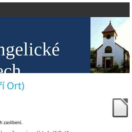
ngelické
ech
í Ort)
h zaslíbení.