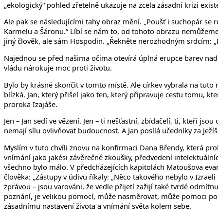
„ekologický“ pohled zřetelně ukazuje na zcela zásadní krizi exist
Ale pak se následujícími tahy obraz mění. „Poušť i suchopár se r
Karmelu a Šáronu.“ Líbí se nám to, od tohoto obrazu nemůžeme o
jiný člověk, ale sám Hospodin. „Řekněte nerozhodným srdcím: „Bu
Najednou se před našima očima otevírá úplná erupce barev naděje.
vládu nárokuje moc proti životu.
Bylo by krásné skončit v tomto místě. Ale církev vybrala na tut
blízká. Jan, který přišel jako ten, který připravuje cestu tomu, 
proroka Izajáše.
Jen – Jan sedí ve vězení. Jen – ti nešťastní, zbídačelí, ti, kteří 
nemají sílu ovlivňovat budoucnost. A Jan posílá učedníky za Ježí
Myslím v tuto chvíli znovu na konfirmaci Dana Břendy, která prob
vnímání jako jakési závěrečné zkoušky, předvedení intelektuálníc
všechno bylo málo. V předcházejících kapitolách Matoušova evang
člověka: „Zástupy v údivu říkaly: „Něco takového nebylo v Izrael
zprávou – jsou varováni, že vedle přijetí zažijí také tvrdé odmítnu
poznání, je velikou pomocí, může nasměrovat, může pomoci pocho
zásadnímu nastavení života a vnímání světa kolem sebe.