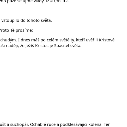
ho paže se ujme vlády. Iz 40,3b.10a
 vstoupilo do tohoto světa.
Proto Tě prosíme:
udým. I dnes máš po celém světě ty, kteří uvěřili Kristově
 naději, že Ježíš Kristus je Spasitel světa.
ušť a suchopár. Ochablé ruce a podklesávající kolena. Ten