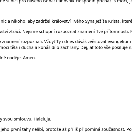
ně silnici pro našeho Boha! Panovník Hospodin přichází s mocí, je
c a nikoho, aby zadržel království Tvého Syna Ježíše Krista, které
ství ztrácí. Nejsme schopní rozpoznat znamení Tvé přítomnosti. 
amení rozpoznali. Vždyť Ty i dnes dáváš zvěstovat evangelium ch
ci těla i ducha a konáš dílo záchrany. Dej, ať toto vše posiluje naši
 plné naděje. Amen.
y svou smlouvu. Haleluja.
eho první tahy nelíbí, protože až příliš připomíná současnost. Po