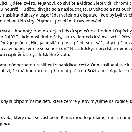
ící: „Jděte, zvěstujte Janovi, co slyšíte a vidíte: Slepí vidí, chromí
euráží.“ „Jděte, dívejte se a naslouchejte. Dívejte se a naslouc
to nasbírat důkazy a uspořádat veřejnou disputaci, kde by byli vš
m úhlem této víry. Přijmout povolání k následování.
 převrací hodnoty, podle kterých lidská společnost hodnotí úspěchy.
h šatů? Ti, kdo nosí drahé šaty, jsou v domech královských.“ Přev
ěmž je psáno: ‚Hle, já posílám posla před tvou tváří, aby ti připra
rálovství nebeském je větší nežli on.“ Nic z lidských představ nemů
u naplnění, smysl lidského života.
omu nádhernému zaslíbení s nabídkou cesty. Ono zaslíbení zve k to
abízí, že má budoucnost přijmout práci na Boží vinici. A pak se n
y si připomínáme děti, které zemřely. Kdy myslíme na rodiče, kte
 světa, který má Tvé zaslíbení. Pane, moc Tě prosíme, měj s námi 
gnaci.