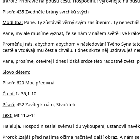
Introit:
Připravte na poušti cestu Hospodinu! Vyrovnejte na pusti
Píseň:
435 Zvedněte brány svrchků svých
Modlitba:
Pane, Ty zůstáváš věrný svým zaslíbením. Ty nenecháš ni
Pane, my ale musíme vyznat, že se nám v našem světě Tvé králov
Proměňuj nás, abychom abychom v následování Tvého Syna tato zn
cestě a vzdávají mu čest a chválu. I dnes skrze něj uzdravuješ nemo
Pane, prosíme, otevírej i dnes lidská srdce této radostné zvěsti
Slovo dětem:
Píseň:
620 Moc předivná
Čtení:
Iz 35,1-10
Píseň:
452 Zavítej k nám, Stvořiteli
Text:
Mt 11,2-11
Haleluja. Hospodin seslal svému lidu vykoupení, ustanovil navěk
Prorok Izajáš před našima očima načrtává další obraz. A nám se j