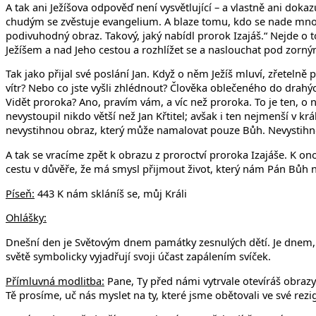
A tak ani Ježíšova odpověď není vysvětlující – a vlastně ani dokazuj
chudým se zvěstuje evangelium. A blaze tomu, kdo se nade mnou n
podivuhodný obraz. Takový, jaký nabídl prorok Izajáš.“ Nejde o 
Ježíšem a nad Jeho cestou a rozhlížet se a naslouchat pod zorný
Tak jako přijal své poslání Jan. Když o něm Ježíš mluví, zřetelně
vítr? Nebo co jste vyšli zhlédnout? Člověka oblečeného do drahýc
Vidět proroka? Ano, pravím vám, a víc než proroka. To je ten, o n
nevystoupil nikdo větší než Jan Křtitel; avšak i ten nejmenší v k
nevystihnou obraz, který může namalovat pouze Bůh. Nevystihno
A tak se vracíme zpět k obrazu z proroctví proroka Izajáše. K on
cestu v důvěře, že má smysl přijmout život, který nám Pán Bůh n
Píseň:
443 K nám skláníš se, můj Králi
Ohlášky:
Dnešní den je Světovým dnem památky zesnulých dětí. Je dnem, kd
světě symbolicky vyjadřují svoji účast zapálením svíček.
Přímluvná modlitba:
Pane, Ty před námi vytrvale otevíráš obrazy
Tě prosíme, uč nás myslet na ty, které jsme obětovali ve své rezi