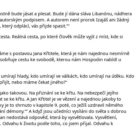
dostně bude jásat a plesat. Bude jí dána sláva Libanónu, nádhera
s autorským podpisem. A autorem není prorok Izajáš ani žádný
erý odplácí, vás přijde spasit.““
sta. Reálná cesta, po které člověk může vyjít z míst, kde si
áváme s postavou Jana Křtitele, která je nám najednou nesmírně
rý zosobňuje cestu ke svobodě, kterou nám Hospodin nabídl u
kdo umírají hlady, kdo umírají ve válkách, kdo umírají na útěku. Kdo
 přijít, nebo máme čekat jiného?“
jako takovou. Na přiznání se ke křtu. Na nebezpečí jejího
e ke křtu. A Jan Křtitel je ve vězení a najednou jakoby to
 je to shrnuto v kapitole 9. poté, co Ježíš uzdravil němého
ání démony.““ A když jsou učedníci vysíláni do světa s dobrou
i Jan nedostává odpověď, která by vysvětlovala. Vysvětlení,
 Odvahu k životu podle toho, co jsem přijal. Odvahu k