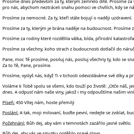
Prosíme dnes především za ty, kterým zemřelo dítě. Prosíme za ty
pro nás, abychom neztráceli snahu pomoci ve chvílích, kdy se ná
Prosíme za nemocné. Za ty, kteří stále bojují o naději uzdravení
Prosíme za ty, kterým je brána naděje na budoucnost. Prosíme za 
Prosíme za rodiny které rozdělila válka, bída, přírodní katastro
Prosíme za všechny, koho strach z budoucnosti dotlačil do náruče
Pane, moc Tě prosíme, posiluj nás, posiluj všechny ty, kdo se sna
Za to Tě, Pane, prosíme.
Prosíme, vyslyš nás, když Ti v tichosti odevzdáváme své díky a p
Voláme k Tobě spolu se všemi, kdo touží po životě: „Otče náš, jen
dnes. A odpusť nám naše viny, jakož i my odpouštíme našim viník
Píseň:
450 Vítej nám, hoste přemilý
Poslání:
A tak, moji milovaní, buďte pevní, nedejte se zviklat, buď
Požehnání:
Bůh dej, aby vám v temnotách zazářilo jasné světlo.
Bůh dej, aby vás ve smutku potěšilo pravé slovo.