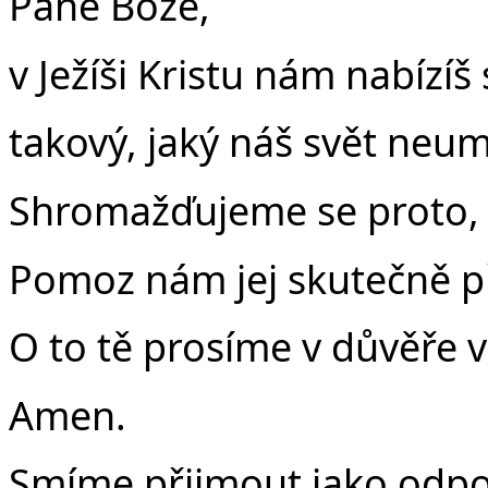
Pane Bože,
v Ježíši Kristu nám nabízíš
takový, jaký náš svět neumí
Shromažďuje­me se proto, 
Pomoz nám jej skutečně př
O to tě prosíme v důvěře v
Amen.
Smíme přijmout jako odpov