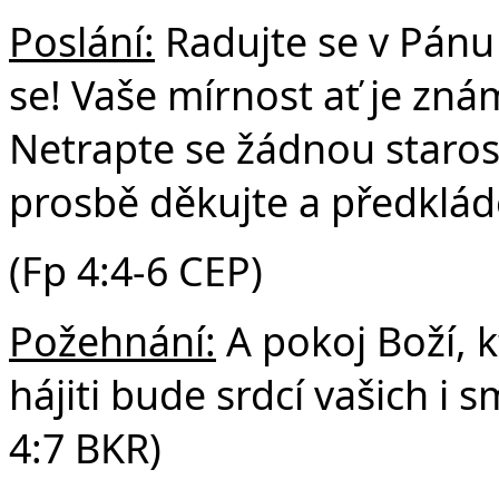
Poslání:
Radujte se v Pánu 
se! Vaše mírnost ať je zná
Netrapte se žádnou starost
prosbě děkujte a předklád
(Fp 4:4-6 CEP)
Požehnání:
A pokoj Boží, k
hájiti bude srdcí vašich i s
4:7 BKR)