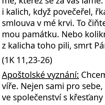
mé, kteréž se za vás láme
i kalich, když povečeřel, řk
smlouva v mé krvi. To čiňte,
mou památku. Nebo kolikrát
z kalicha toho pili, smrt P
(1K 11,23-26)
Apoštolské vyznání:
Chceme
víře. Nejen sami pro sebe, 
ve společenství s křesťany