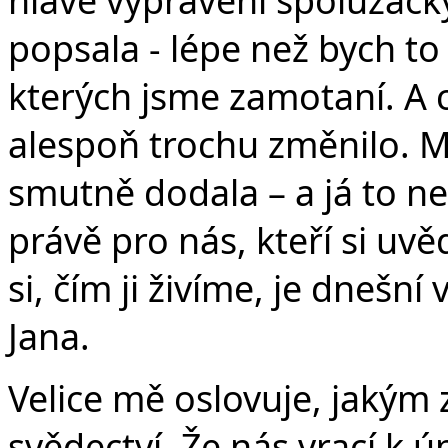
v
popsala - lépe než bych to
kterých jsme zamotaní. A 
alespoň trochu změnilo. M
smutně dodala – a já to ne
právě pro nás, kteří si 
si, čím ji živíme, je dnešn
Jana.
Velice mě oslovuje, jakým
svědectví. Že nás vrací k 