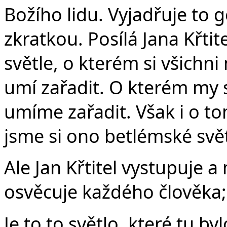
Božího lidu. Vyjadřuje to 
zkratkou. Posílá Jana Křtit
světle, o kterém si všichni 
umí zařadit. O kterém my s
umíme zařadit. Však i o to
jsme si ono betlémské svět
Ale Jan Křtitel vystupuje a
osvěcuje každého člověka; t
Je to to světlo, které tu b