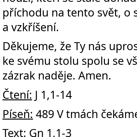
Č
příchodu na tento svět, o 
a vzkříšení.
Děkujeme, že Ty nás upros
ke svému stolu spolu se v
zázrak naděje. Amen.
Čtení:
J 1,1-14
Píseň:
489 V tmách čekáme 
Text:
Gn 1,1-3