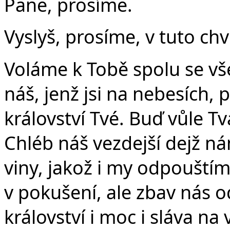
Pane, prosíme.
Vyslyš, prosíme, v tuto chv
Voláme k Tobě spolu se vše
náš, jenž jsi na nebesích, 
království Tvé. Buď vůle Tvá
Chléb náš vezdejší dejž n
viny, jakož i my odpouští
v pokušení, ale zbav nás o
království i moc i sláva na