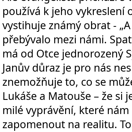
používá k jeho vykreslení o
vystihuje známý obrat - „A
přebývalo mezi námi. Spatř
má od Otce jednorozený Sy
Janův důraz je pro nás ne
znemožňuje to, co se může
Lukáše a Matouše – že si 
milé vyprávění, které nám
zapomenout na realitu. To