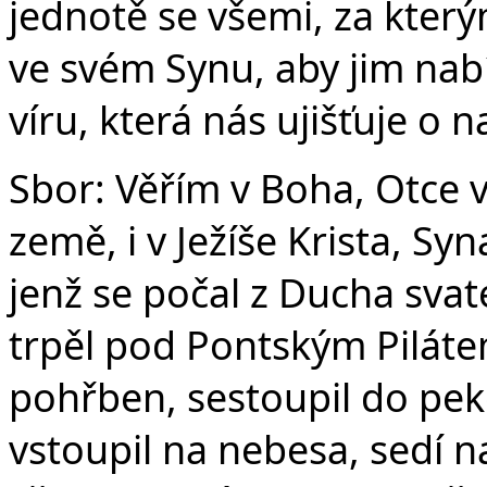
jednotě se všemi, za který
ve svém Synu, aby jim nabí
víru, která nás ujišťuje o 
Sbor: Věřím v Boha, Otce 
země, i v Ježíše Krista, S
jenž se počal z Ducha svat
trpěl pod Pontským Pilátem
pohřben, sestoupil do peke
vstoupil na nebesa, sedí n