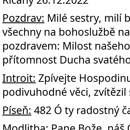
F
Pozdrav:
Milé sestry, milí b
všechny na bohoslužbě na
pozdravem: Milost našeho P
přítomnost Ducha svatého
Introit:
Zpívejte Hospodinu
podivuhodné věci, zvítězil 
Píseň:
482 Ó ty radostný č
Modlitba:
Pane Bože, náš O