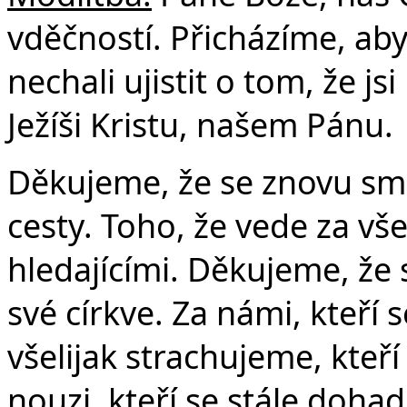
vděčností. Přicházíme, ab
nechali ujistit o tom, že j
Ježíši Kristu, našem Pánu.
Děkujeme, že se znovu sm
cesty. Toho, že vede za v
hledajícími. Děkujeme, že s
své církve. Za námi, kteří
všelijak strachujeme, kteří
nouzi, kteří se stále doh