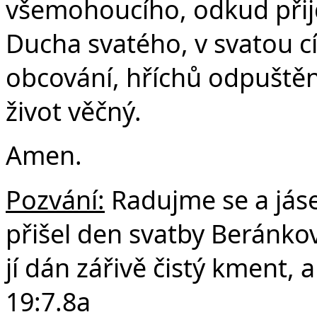
všemohoucího, odkud přijd
Ducha svatého, v svatou c
obcování, hříchů odpuštění
život věčný.
Amen.
Pozvání:
Radujme se a jás
přišel den svatby Beránkovy
jí dán zářivě čistý kment, 
19:7.8a