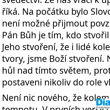
říká. Na počátku bylo Slov
není možné přijmout povzb
Pán Bůh je tím, kdo stvořil
Jeho stvoření, že i lidé ko
tvory, jsme Boží stvoření.
hůl nad tímto světem, pro
postaveni nikoliv do role v
Není nic nového, že kole
temnotu. V prvních veršíc