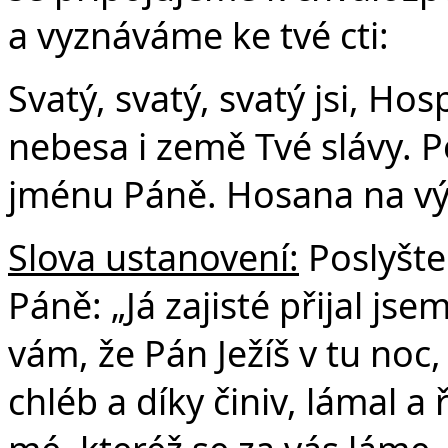
a vyznáváme ke tvé cti:
Svatý, svatý, svatý jsi, Ho
nebesa i země Tvé slávy. P
jménu Páně. Hosana na vý
Slova ustanovení:
Poslyšte
Páně: „Já zajisté přijal js
vám, že Pán Ježíš v tu noc,
chléb a díky činiv, lámal a 