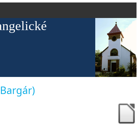
angelické
 Bargár)