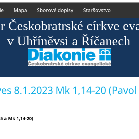
ie
Mapa
Sborové dopisy
Staršovstvo
or Českobratrské církve ev
v Uhříněvsi a Říčanech
es 8.1.2023 Mk 1,14-20 (Pavol
5 a Mk 1,14-20)