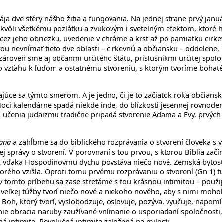
a dve sféry nášho žitia a fungovania. Na jednej strane prvý janu
i kvôli všetkému pozlátku a zvukovým i svetelným efektom, ktoré 
cez jeho obriezku, uvedenie v chráme a krst až po pamiatku cirkev
zvou nevnímať tieto dve oblasti – cirkevnú a občiansku – oddelene,
 zároveň sme aj občanmi určitého štátu, príslušníkmi určitej spol
 vo vzťahu k ľuďom a ostatnému stvoreniu, s ktorým tvoríme bohaté
rajúce sa týmto smerom. A je jedno, či je to začiatok roka obči
Hoci kalendárne spadá niekde inde, do blízkosti jesennej rovnoden
učenia judaizmu tradične pripadá stvorenie Adama a Evy, prvých ľu
šana
a zahĺbme sa do biblického rozprávania o stvorení človeka s
uhej správy o stvorení. V porovnaní s tou prvou, s ktorou Biblia za
šak vďaka Hospodinovmu dychu povstáva niečo nové. Zemská bytosť,
orého vzišla. Oproti tomu prvému rozprávaniu o stvorení (Gn 1) 
 tomto príbehu sa zase stretáme s tou krásnou intimitou – použ
veľkej túžby tvorí niečo nové a niekoho nového, aby s nimi mohol
h, ktorý tvorí, vyslobodzuje, oslovuje, pozýva, vyučuje, napomín
ianie obracia naruby zaužívané vnímanie o usporiadaní spoločnost
ná intimita. Revolučná intimita založená na milosti.