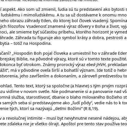
 aspekt. Ako som už zmienil, ľudia sú tu predstavení ako bytosti
u, ľudskému i mimoľudskému. A tu sa už dostávame k onomu mnoho
neho obrazu záhrady Eden, do ktorej bol človek vsadený. Spomína
kých filozofov. Vsadenosť znamená výraz dôvery v Boha a život, vy
 moci, ale smieme byť súčasťou príbehu, ktorého horizont je vym
rade. Záhrada tu figuruje ako symbol krásy a dobra, pestrosti a ro
bytia – totiž na Hospodina.
čaní? „Hospodin Boh pojal človeka a umiestnil ho v záhrade Eden, 
rejskej Biblie, na pôvodné výrazy, ktoré sú v tomto texte použit
, dokonca byť otrokom. Známy prorocký výraz
ebed-JHVH
, prekladan
rážiť“, má v pôvodine oveľa širší a bohatší význam. Ide totiž o heb
 stvorenia, jeho zavŕšením a dokonaním, a zároveň predzvesťou t
 pohľad. Tento text, ktorý sa spoločne (a hlavne) s tým prvým roz
zu vidíme v novom svetle. Nie podmanenie si a panovanie nad všet
omná služba, starostlivosť, dbanie o blaho milovaného Božieho st
samých seba si predstavujeme ako „ľudí pôdy“, vedie nás to k to
ie tých, ktorí sa nazývajú „deťmi Božími“ (R 8,19).
ahov a revolučnej intimite – musí byt nevyhnutne nesené nádejou,
svete zďaleka nie je všetko ólrajt. Apoštol pre tento stav používa t