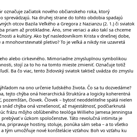
ár označuje začiatok nového občianskeho roka, ktorý
ho sprevádzajú. Na druhej strane do tohto obdobia spadajú
ných otcov Bazila Veľkého a Gregora z Nazianzu (2. 1.) či sviatok
 ba priam až protikladne. Áno, sme veriaci a ako takí sa chceme
očnosti a kultúry. Ako byť nasledovníkom Krista v dnešnej dobe,
 a mnohovrstevnaté pletivo? To je veľká a nikdy nie uzavretá
anskeho alebo cirkevného. Mimoriadne zmysluplnou symbolikou
nosti, stojí za to ho na tomto mieste zmieniť. Označuje totiž
dí. Ba čo viac, tento židovský sviatok taktiež uvádza do zmyslu
 výhľadom na ono určenie ľudského života. Čo sa tu dozvedáme?
čína, tejto chýba oná hierarchická štruktúra a logicky koherentná
 pozemšťan, človek. Človek – bytosť neoddeliteľne spätá nielen
tu snáď chýba oná vznešenosť, až majestátnosť, podčiarknutá
ijúc frázu môjho obľúbeného teológa Willieho Jamesa Jenningsa
 prebývať v úzkom spoločenstve. Táto revolučná intimita je
a, pripravuje hostiny, stoluje, ponúka sám seba – a to všetko
i, a tým umožňuje nové konštelácie vzťahov. Boh vo vzťahu ku