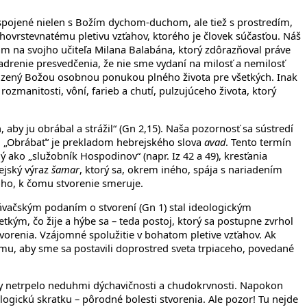
 spojené nielen s Božím dychom-duchom, ale tiež s prostredím,
vrstevnatému pletivu vzťahov, ktorého je človek súčasťou. Náš
m na svojho učiteľa Milana Balabána, ktorý zdôrazňoval práve
jadrenie presvedčenia, že nie sme vydaní na milosť a nemilosť
edzený Božou osobnou ponukou plného života pre všetkých. Inak
zmanitosti, vôní, farieb a chutí, pulzujúceho života, ktorý
aby ju obrábal a strážil“ (Gn 2,15). Naša pozornosť sa sústredí
é. „Obrábať“ je prekladom hebrejského slova
avad
. Tento termín
ý ako „služobník Hospodinov“ (napr. Iz 42 a 49), kresťania
rejský výraz
šamar
, ktorý sa, okrem iného, spája s nariadením
oho, k čomu stvorenie smeruje.
právačským podaním o stvorení (Gn 1) stal ideologickým
kým, čo žije a hýbe sa – teda postoj, ktorý sa postupne zvrhol
vorenia. Vzájomné spolužitie v bohatom pletive vzťahov. Ak
mu, aby sme sa postavili doprostred sveta trpiaceho, povedané
 aby netrpelo neduhmi dýchavičnosti a chudokrvnosti. Napokon
eologickú skratku – pôrodné bolesti stvorenia. Ale pozor! Tu nejde