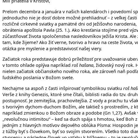
Milí priatelia v Kristovi,
Prelom decembra a januára v našich kalendároch i povedomí spáj
jednoducho nie je dosť dobre možné prehliadnuť – z veľkej čast
rozličné cirkevné sviatky a pamätné dni od Ježišovho narodenia, 
obrátenia apoštola Pavla (25. 1.). Ako kresťania stojíme pred vý
zúčastňovať života spoločenstva nasledovníkov Ježiša Krista. Ale
tam, kde žijeme? Ako žiť verne, tvorivo a hravo na ceste života,
otázka pre myslenie a predstavivosť našej viery.
Začiatok roka predstavuje dobrú príležitosť pre uvažovanie ube
v tomto ohľade oplýva napríklad
roš hašana
, židovský nový rok. 
nielen začiatok občianskeho nového roka, ale zároveň naň podľa 
ľudského poslania v Božom svete.
Nechajme sa aspoň z časti inšpirovať symbolikou sviatku
roš ha
Verše z knihy Genezis, ktoré sme čítali, biblisti radia do tzv. dr
postupnosť. Je zemitejšia, prachovitejšia. Z vody a prachu tu v
s tvorivým dychom-duchom Božím, ale taktiež s prostredím, z kt
napríklad zmienkou o Božom obraze a podobe (Gn 1,27). Avšak v
„revolučnou intimitou“ – keď sa duch spája s hmotou, keď Boh z 
jedným z hlavných motívov dejového oblúka Písma: Hospodin je Bo
z túžby byť s človekom, byť so svojím stvorením. Všetko toto d
stvoreniu a následne človek vo vzťahu k blížnemu – to je revoluč