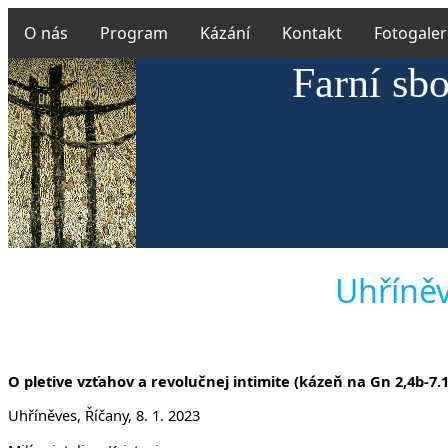
O nás
Program
Kázání
Kontakt
Fotogaler
Farní sb
Uhříněv
O pletive vzťahov a revolučnej intimite (kázeň na Gn 2,4b-7.1
Uhříněves, Říčany, 8. 1. 2023