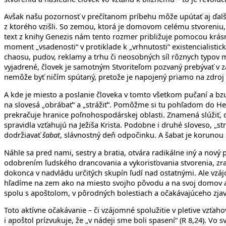
Avšak našu pozornosť v prečítanom príbehu môže upútať aj ďalší
z ktorého vzišli. So zemou, ktorá je domovom celému stvoreni
text z knihy Genezis nám tento rozmer približuje pomocou krás
moment „vsadenosti“ v protiklade k „vrhnutosti“ existencialistic
chaosu, pudov, reklamy a trhu či neosobných síl rôznych typov
vyjadrené, človek je samotným Stvoriteľom pozvaný prebývať v záh
nemôže byť ničím spútaný, pretože je napojený priamo na zdroj 
A kde je miesto a poslanie človeka v tomto všetkom pučaní a bzu
na slovesá „obrábať“ a „strážiť“. Pomôžme si tu pohľadom do Heb
prekračuje hranice poľnohospodárskej oblasti. Znamená slúžiť
spravidla vzťahujú na Ježiša Krista. Podobne i druhé sloveso, „st
dodržiavať
šabat
, slávnostný deň odpočinku. A šabat je korunou
Náhle sa pred nami, sestry a bratia, otvára radikálne iný a nový
odobrením ľudského drancovania a vykorisťovania stvorenia, zra
dokonca v nadvládu určitých skupín ľudí nad ostatnými. Ale vzáj
hľadíme na zem ako na miesto svojho pôvodu a na svoj domov a 
spolu s apoštolom, v pôrodných bolestiach a očakávajúceho zjaven
Toto aktívne očakávanie – či vzájomné spolužitie v pletive vzť
i apoštol prízvukuje, že „v nádeji sme boli spasení“ (R 8,24). Vo 