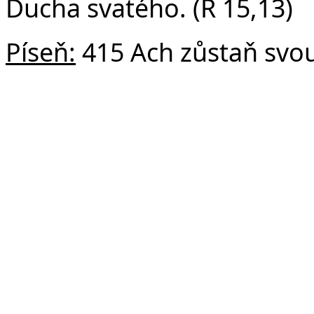
Ducha svatého. (Ř 15,13)
Píseň:
415 Ach zůstaň svou