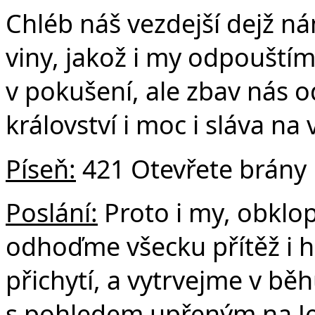
Chléb náš vezdejší dejž n
viny, jakož i my odpouští
v pokušení, ale zbav nás o
království i moc i sláva na
Píseň:
421 Otevřete brány
Poslání:
Proto i my, obklo
odhoďme všecku přítěž i h
přichytí, a vytrvejme v bě
s pohledem upřeným na Jež