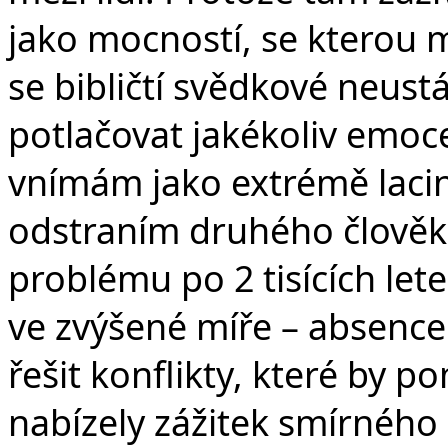
jako mocností, se kterou 
se bibličtí svědkové neust
potlačovat jakékoliv emoce
vnímám jako extrémě lacin
odstraním druhého člověka
problému po 2 tisících le
ve zvýšené míře – absenc
řešit konflikty, které by p
nabízely zážitek smírného