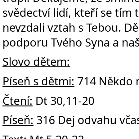
svědectví lidí, kteří se tím 
nevzdali vztah s Tebou. 
podporu Tvého Syna a naše
Slovo dětem:
Píseň s dětmi:
714 Někdo m
Čtení:
Dt 30,11-20
Píseň:
316 Dej odvahu včas