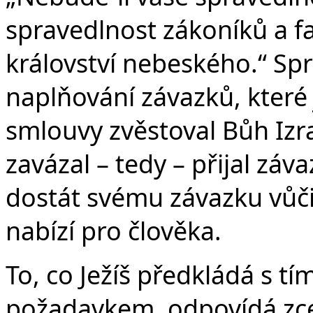
spravedlnost zákoníků a fa
království nebeského.“ Spr
naplňování závazků, které 
smlouvy zvěstoval Bůh Izrae
zavázal – tedy – přijal záv
dostát svému závazku vůči
nabízí pro člověka.
To, co Ježíš předkládá s t
požadavkem, odpovídá zce