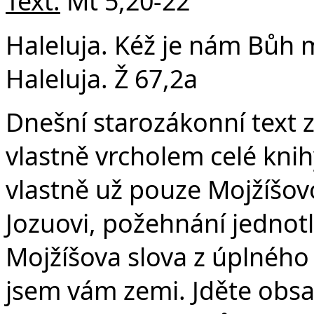
v
Text:
Mt 5,20-22
Haleluja. Kéž je nám Bůh 
Haleluja. Ž 67,2a
Dnešní starozákonní text
vlastně vrcholem celé kni
vlastně už pouze Mojžíšov
Jozuovi, požehnání jedno
Mojžíšova slova z úplného 
jsem vám zemi. Jděte obsa