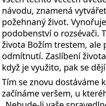
návodu, znamená vytvářet
požehnaný život. Vynořuje
podobenství o rozsévači. 
života Božím trestem, ale
odmítnutí. Zaslíbení život
když je využito, pak se děj
Tím se znovu dostáváme k 
začínáme veršem, u kteréh
„Nebude-li vaše spravedl