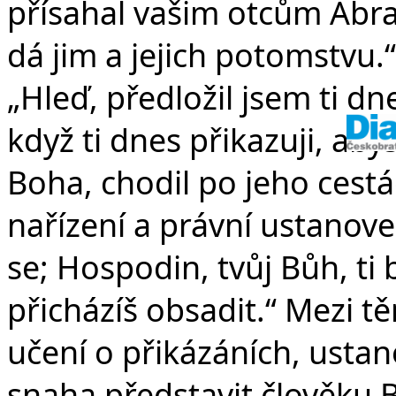
přísahal vašim otcům Abrah
dá jim a jejich potomstvu.“
„Hleď, předložil jsem ti dne
když ti dnes přikazuji, ab
Boha, chodil po jeho cestá
nařízení a právní ustanove
se; Hospodin, tvůj Bůh, ti
přicházíš obsadit.“ Mezi t
učení o přikázáních, ustan
snaha představit člověku B