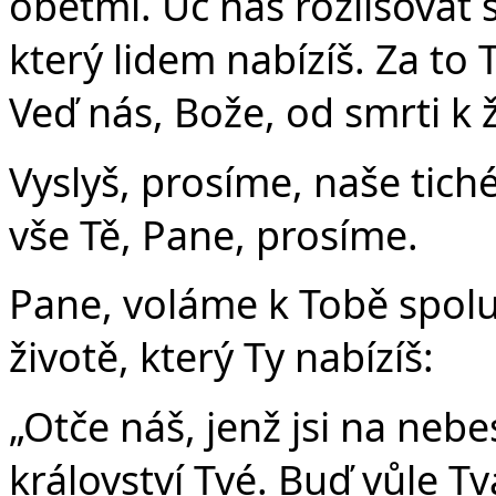
obětmi. Uč nás rozlišovat s
který lidem nabízíš. Za to 
Veď nás, Bože, od smrti k 
Vyslyš, prosíme, naše tiché
vše Tě, Pane, prosíme.
Pane, voláme k Tobě spolu 
životě, který Ty nabízíš:
„Otče náš, jenž jsi na nebe
království Tvé. Buď vůle Tvá