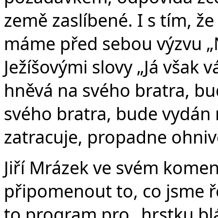
země zaslíbené. I s tím, že 
máme před sebou výzvu „N
Ježíšovými slovy „Já však v
hněvá na svého bratra, bu
svého bratra, bude vydán 
zatracuje, propadne ohni
Jiří Mrázek ve svém koment
připomenout to, co jsme řek
to program pro „hrstku blá