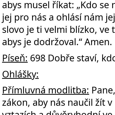
abys musel říkat: „Kdo se
jej pro nás a ohlásí nám je
slovo je ti velmi blízko, ve
abys je dodržoval.“ Amen.
Píseň:
698 Dobře staví, kdo
Ohlášky:
Přímluvná modlitba:
Pane,
zákon, aby nás naučil žít v
vztazích a důvěryhodní ve