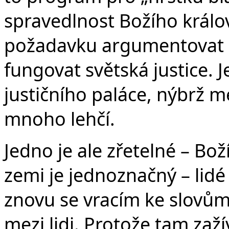
spravedlnost Božího králo
požadavku argumentovat 
fungovat světská justice. 
justičního paláce, nýbrž mez
mnoho lehčí.
Jedno je ale zřetelné – Bo
zemi je jednoznačný – lidé
znovu se vracím ke slovům J
mezi lidi. Protože tam z