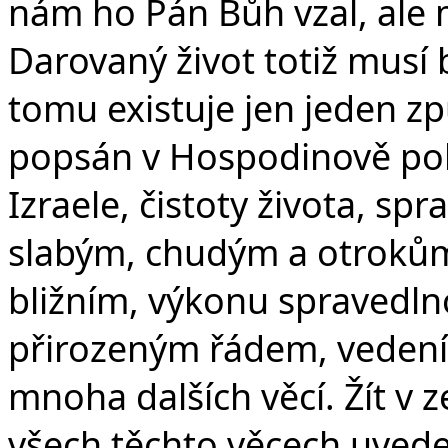
nám ho Pán Bůh vzal, ale 
Darovaný život totiž musí 
tomu existuje jen jeden z
popsán v Hospodinově pok
Izraele, čistoty života, spr
slabým, chudým a otrokům,
bližním, výkonu spravedlno
přirozeným řádem, vedení 
mnoha dalších věcí. Žít v 
všech těchto věcech uved