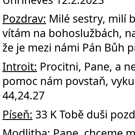
F
Pozdrav:
Milé sestry, milí b
vítám na bohoslužbách, na 
že je mezi námi Pán Bůh p
Introit:
Procitni, Pane, a n
pomoc nám povstaň, vykup 
44,24.27
Píseň:
33 K Tobě duši pozd
Modlitba:
Pane, chceme mo