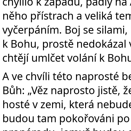
chýlilo k západu, padly na
něho přístrach a veliká t
vyčerpáním. Boj se silami,
k Bohu, prostě nedokázal v
chtějí umlčet volání k Boh
A ve chvíli této naprosté
Bůh: „Věz naprosto jistě, ž
hosté v zemi, která nebude
budou tam pokořováni po čt