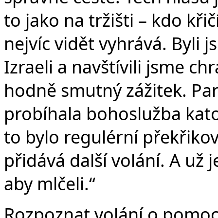
to jako na tržišti – kdo kři
nejvíc vidět vyhrává. Byli 
Izraeli a navštívili jsme c
hodně smutný zážitek. Par
probíhala bohoslužba katol
to bylo regulérní překřiko
přidává další volání. A už 
aby mlčeli.“
Rozpoznat volání o pomoc 