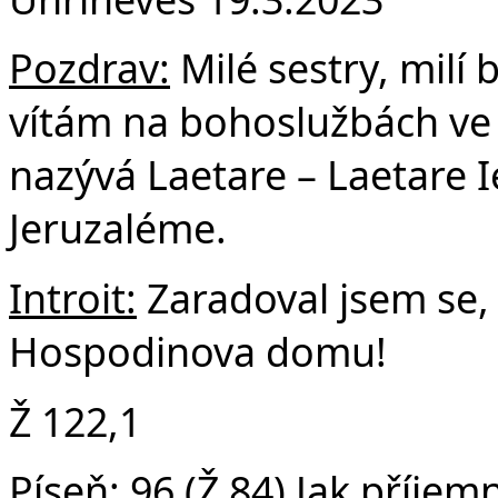
Fa
Pozdrav:
Milé sestry, milí 
vítám na bohoslužbách ve 4
nazývá Laetare – Laetare I
Jeruzaléme.
Introit:
Zaradoval jsem se, 
Hospodinova domu!
Ž 122,1
Píse
ň:
96 (Ž 84) Jak příjem