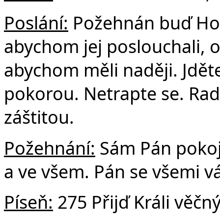
Poslání:
Požehnán buď Hos
abychom jej poslouchali, on
abychom měli naději. Jdět
pokorou. Netrapte se. Rad
záštitou.
Požehnání:
Sám Pán pokoje
a ve všem. Pán se všemi v
Píseň:
275 Přijď Králi věčn