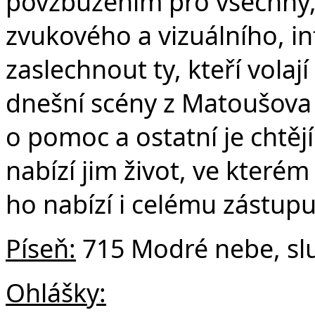
povzbuzením pro všechny,
zvukového a vizuálního, 
zaslechnout ty, kteří volaj
dnešní scény z Matoušova e
o pomoc a ostatní je chtějí
nabízí jim život, ve které
ho nabízí i celému zástup
Píse
ň:
715 Modré nebe, sl
Ohlášky: