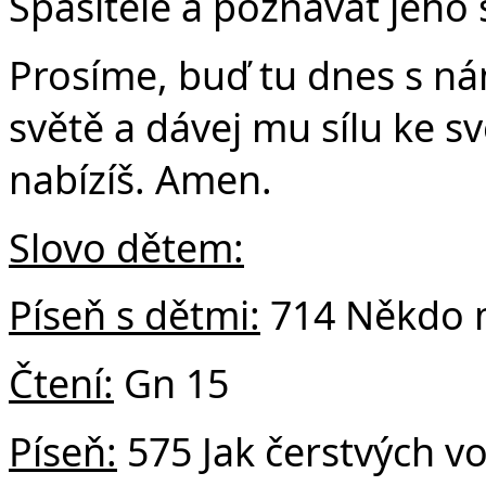
Spasitele a poznávat jeho 
Prosíme, buď tu dnes s ná
světě a dávej mu sílu ke sv
v
nabízíš. Amen.
Slovo dětem:
Píseň s dětmi:
714 Někdo m
Čtení:
Gn 15
Píse
ň:
575 Jak čerstvých vo