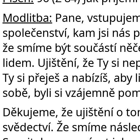
Č
Modlitba:
Pane, vstupujem
společenství, kam jsi nás 
že smíme být součástí něč
lidem. Ujištění, že Ty si ne
Ty si přeješ a nabízíš, aby 
sobě, byli si vzájemně po
Děkujeme, že ujištění o t
svědectví. Že smíme násl