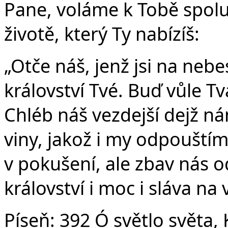
Pane, voláme k Tobě spolu 
životě, který Ty nabízíš:
„Otče náš, jenž jsi na nebe
království Tvé. Buď vůle Tvá
Chléb náš vezdejší dejž n
viny, jakož i my odpouští
v pokušení, ale zbav nás o
království i moc i sláva na
Píseň:
392 Ó světlo světa, 