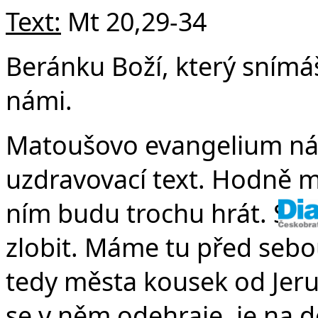
Text:
Mt 20,29-34
Beránku Boží, který snímáš
námi.
Matoušovo evangelium nám
uzdravovací text. Hodně mě
ním budu trochu hrát. Sn
zlobit. Máme tu před sebou 
tedy města kousek od Jeru
se v něm odehraje, je na do