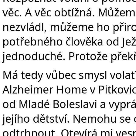
věc. A věc obtížná. Můžeme
nezvládl, můžeme ho přirov
potřebného člověka od Ježí
jednoduché. Protože překř
Má tedy vůbec smysl volat?
Alzheimer Home v Pitkovic
od Mladé Boleslavi a vypráv
jejího dětství. Nemohu se 
odtrhnout. Otevírá mi vesn