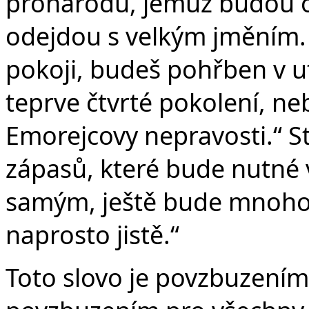
pronárodu, jemuž budou o
odejdou s velkým jměním.
pokoji, budeš pohřben v u
teprve čtvrté pokolení, n
Emorejcovy nepravosti.“ S
zápasů, které bude nutné 
samým, ještě bude mnoho. 
naprosto jistě.“
Toto slovo je povzbuzením 