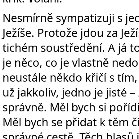
Nesmírně sympatizuji s je
Ježíše. Protože jdou za Ježí
tichém soustředění. A já t
je něco, co je vlastně ned
neustále někdo křičí s tím
už jakkoliv, jedno je jisté –
správně. Měl bych si pořídi
Měl bych se přidat k těm 
správné cestě. Těch hlasů j