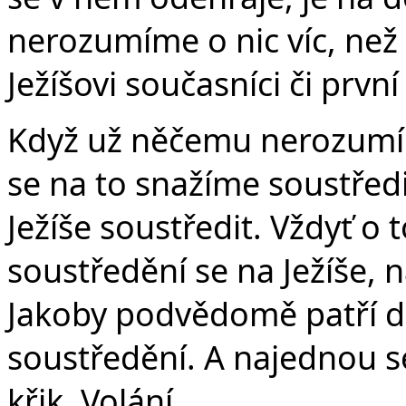
nerozumíme o nic víc, než l
Ježíšovi současníci či první
Když už něčemu nerozumím
se na to snažíme soustředi
Ježíše soustředit. Vždyť o 
soustředění se na Ježíše, 
Jakoby podvědomě patří do
soustředění. A najednou s
křik. Volání.