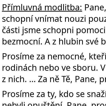
Přímluvná modlitba:
Pane,
schopní vnímat nouzi pouz
části jsme schopni pomoci.
bezmocní. A z hlubin své 
Prosíme za nemocné, kteří j
rodinách nebo ve sboru. V
z nich. … Za ně Tě, Pane, 
Prosíme za ty, kdo se snaží,
nebyli opuštění. Pane, pro