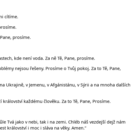
i cítíme.
prosíme.
 Pane, prosíme.
astech, kde není voda. Za ně Tě, Pane, prosíme.
oblémy nejsou řešeny. Prosíme o Tvůj pokoj. Za to Tě, Pane,
 na Ukrajině, v Jemenu, v Afgánistánu, v Sýrii a na mnoha dalších
í království každému člověku. Za to Tě, Pane, Prosíme.
ůle Tvá jako v nebi, tak i na zemi. Chléb náš vezdejší dejž nám
t království i moc i sláva na věky. Amen.“