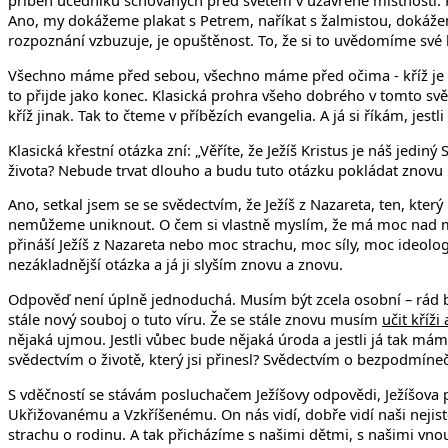
příběh učedníků schovaných před světem v uzavřené místnosti. Příb
Ano, my dokážeme plakat s Petrem, naříkat s žalmistou, dokážem
rozpoznání vzbuzuje, je opuštěnost. To, že si to uvědomíme své li
Všechno máme před sebou, všechno máme před očima - kříž je naděj
to přijde jako konec. Klasická prohra všeho dobrého v tomto s
kříž jinak. Tak to čteme v příbězích evangelia. A já si říkám, jest
Klasická křestní otázka zní: „Věříte, že Ježíš Kristus je náš jediný
života? Nebude trvat dlouho a budu tuto otázku pokládat znovu
Ano, setkal jsem se se svědectvím, že Ježíš z Nazareta, ten, který
nemůžeme uniknout. O čem si vlastně myslím, že má moc nad mým
přináší Ježíš z Nazareta nebo moc strachu, moc síly, moc ideolog
nezákladnější otázka a já ji slyším znovu a znovu.
Odpověď není úplně jednoduchá. Musím být zcela osobní – rád by
stále nový souboj o tuto víru. Že se stále znovu musím
učit kříži
nějaká ujmou. Jestli vůbec bude nějaká úroda a jestli já tak mám
svědectvím o životě, který jsi přinesl? Svědectvím o bezpodmínečn
S vděčností se stávám posluchačem Ježíšovy odpovědi, Ježíšova
Ukřižovanému a Vzkříšenému. On nás vidí, dobře vidí naši nejistotu
strachu o rodinu. A tak přicházíme s našimi dětmi, s našimi vno