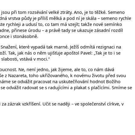
že jsou při tom rozsévání velké ztráty. Ano, je to těžké. Semeno
dná vrstva půdy je příliš mělká a pod ní je skála – semeno rychle
te rychleji a udusí to, co tam má vzejít; takže nové semínko
dne, přinese úrodu – a právě tady se ukazuje zásadní rozdíl
once i stonásobně.
Snažení, které vypadá tak marné. Ježíš odmítá rezignaci na
í. Tak, jak nás o něm ujišťuje apoštol Pavel: „Tak je to i se
slabosti, vstává v moci.“
doucnost. Ne, není jedno, jak žijeme, ale to, co nám dává
íše z Nazareta, toho ukřižovaného, k novému životu před svou
a máme se odvážit pracovat na uskutečňování hodnot Božího
se odvážit radovat se s radujícími a plakat s plačícími. Smíme se
zázrak vzkříšení. Učit se naději – ve společenství církve, v