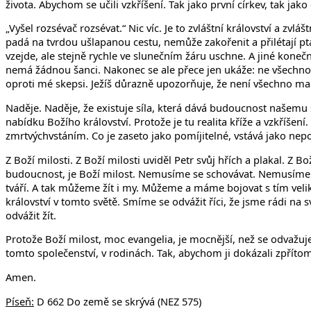
života. Abychom se učili vzkříšení. Tak jako první církev, tak jak
„Vyšel rozsévač rozsévat.“ Nic víc. Je to zvláštní království a zvl
padá na tvrdou ušlapanou cestu, nemůže zakořenit a přilétají ptá
vzejde, ale stejně rychle ve slunečním žáru uschne. A jiné koneč
nemá žádnou šanci. Nakonec se ale přece jen ukáže: ne všechno j
oproti mé skepsi. Ježíš důrazně upozorňuje, že není všechno m
Naděje. Naděje, že existuje síla, která dává budoucnost našemu 
nabídku Božího království. Protože je tu realita kříže a vzkříšení
zmrtvýchvstáním. Co je zaseto jako pomíjitelné, vstává jako nepomí
Z Boží milosti. Z Boží milosti uviděl Petr svůj hřích a plakal. Z
budoucnost, je Boží milost. Nemusíme se schovávat. Nemusíme se
tváří. A tak můžeme žít i my. Můžeme a máme bojovat s tím vel
království v tomto světě. Smíme se odvážit říci, že jsme rádi na 
odvážit žít.
Protože Boží milost, moc evangelia, je mocnější, než se odvažuje
tomto společenství, v rodinách. Tak, abychom ji dokázali zpřítom
Amen.
Píseň:
D 662 Do země se skrývá (NEZ 575)