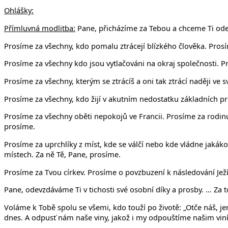
Ohlášky:
Přímluvná modlitba:
Pane, přicházíme za Tebou a chceme Ti odev
Prosíme za všechny, kdo pomalu ztrácejí blízkého člověka. Prosí
Prosíme za všechny kdo jsou vytlačováni na okraj společnosti. P
Prosíme za všechny, kterým se ztrácíš a oni tak ztrácí naději ve 
Prosíme za všechny, kdo žijí v akutním nedostatku základních pro
Prosíme za všechny oběti nepokojů ve Francii. Prosíme za rodinu
prosíme.
Prosíme za uprchlíky z míst, kde se válčí nebo kde vládne jakáko
místech. Za ně Tě, Pane, prosíme.
Prosíme za Tvou církev. Prosíme o povzbuzení k následování Ježí
Pane, odevzdáváme Ti v tichosti své osobní díky a prosby. … Za t
Voláme k Tobě spolu se všemi, kdo touží po životě: „Otče náš, jen
dnes. A odpusť nám naše viny, jakož i my odpouštíme našim viník