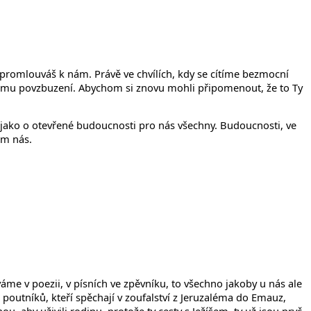
promlouváš k nám. Právě ve chvílích, kdy se cítíme bezmocní
 Tvému povzbuzení. Abychom si znovu mohli připomenout, že to Ty
ní jako o otevřené budoucnosti pro nás všechny. Budoucnosti, ve
em nás.
áváme v poezii, v písních ve zpěvníku, to všechno jakoby u nás ale
 poutníků, kteří spěchají v zoufalství z Jeruzaléma do Emauz,