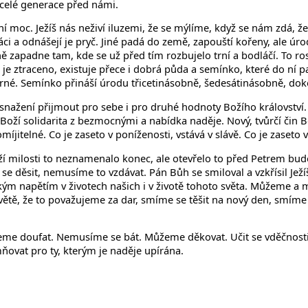
o celé generace před námi.
áštní moc. Ježíš nás neživí iluzemi, že se mýlíme, když se nám zdá, 
ci a odnášejí je pryč. Jiné padá do země, zapouští kořeny, ale úro
ně zapadne tam, kde se už před tím rozbujelo trní a bodláčí. To ros
e ztraceno, existuje přece i dobrá půda a semínko, které do ní pa
arné. Semínko přináší úrodu třicetinásobně, šedesátinásobně, dok
snažení přijmout pro sebe i pro druhé hodnoty Božího království. 
. Boží solidarita z bezmocnými a nabídka naděje. Nový, tvůrčí čin Bož
jitelné. Co je zaseto v poníženosti, vstává v slávě. Co je zaseto v 
 Boží milosti to neznamenalo konec, ale otevřelo to před Petrem bu
 děsit, nemusíme to vzdávat. Pán Bůh se smiloval a vzkřísil Jež
ikým napětím v životech našich i v životě tohoto světa. Můžeme 
světě, že to považujeme za dar, smíme se těšit na nový den, smíme 
me doufat. Nemusíme se bát. Můžeme děkovat. Učit se vděčnosti za 
ňovat pro ty, kterým je naděje upírána.