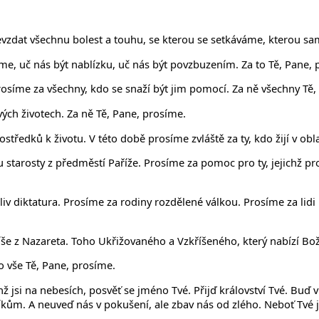
zdat všechnu bolest a touhu, se kterou se setkáváme, kterou sam
me, uč nás být nablízku, uč nás být povzbuzením. Za to Tě, Pane, 
rosíme za všechny, kdo se snaží být jim pomocí. Za ně všechny Tě,
svých životech. Za ně Tě, Pane, prosíme.
středků k životu. V této době prosíme zvláště za ty, kdo žijí v obl
 starosty z předměstí Paříže. Prosíme za pomoc pro ty, jejichž pr
liv diktatura. Prosíme za rodiny rozdělené válkou. Prosíme za lidi
še z Nazareta. Toho Ukřižovaného a Vzkříšeného, který nabízí Bož
o vše Tě, Pane, prosíme.
ž jsi na nebesích, posvěť se jméno Tvé. Přijď království Tvé. Buď v
ům. A neuveď nás v pokušení, ale zbav nás od zlého. Neboť Tvé jes