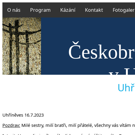
O nás
Program
Kázání
Kontakt
Fotogaler
Českobra
v U
Uhří
Uhříněves 16.7.2023
Pozdrav:
Milé sestry, milí bratři, milí přátelé, všechny vás vít