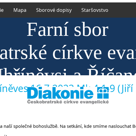
ie
Mapa
Sborové dopisy
Staršovstvo
Farní sbor
trské církve eva
hříněvsi a Říčan
něves 16.7.2023 Mk 4,1-9 (Jiří
ám na naší společné bohoslužbě. Na setkání, kde smíme naslouchat B