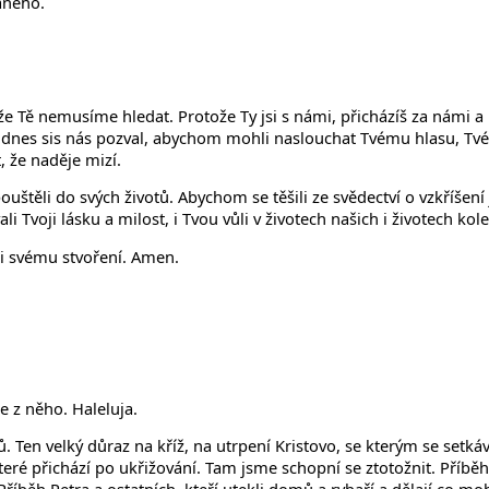
aného.
 Tě nemusíme hledat. Protože Ty jsi s námi, přicházíš za námi a 
ta. I dnes sis nás pozval, abychom mohli naslouchat Tvému hlasu,
 že naděje mizí.
pouštěli do svých životů. Abychom se těšili ze svědectví o vzkříše
i Tvoji lásku a milost, i Tvou vůli v životech našich i životech kol
i svému stvoření. Amen.
e z něho. Haleluja.
nů. Ten velký důraz na kříž, na utrpení Kristovo, se kterým se setk
eré přichází po ukřižování. Tam jsme schopní se ztotožnit. Příběh