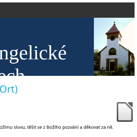
ngelické
ech
 Ort)
ožímu slovu, těšit se z Božího pozvání a děkovat za ně.