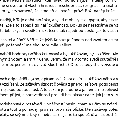
ěh Petra a ostatních, kteří utekli domů a rybaří a dělají co mohou
e si uvědomit vlastní hříšnost, neschopnost, rezignaci na snahu 
mity, neznamená, že jsme přijali naději, právě Boží naději kříže.
í, kříž je obětí beránka, aby lid mohl vyjít z Egypta, aby nezemř
větě. Zcela to zapadá do naší zkušenosti. Dokud se nesetkáme se 
li to biblickýcm svědkům skutečně tak najednou došlo. Jak to vlastně 
 Spasitel a Pán?“ Věříte, že Ježíš Kristus je Pánem nad životem a smr
 při požehnání malého Bohumila Kellera.
 nabídl hodnoty Božího království a byl ukřižován, byl vzkříšen. Al
 životem a smrtí? Čemu věřím, že má v tomto světě skutečně moc
ie, moc peněz, moc vlivu? Moc hříchu? O co se tedy chci v životě o
ch odpověděl - „Ano, opírám svůj život o víru v ukřižovaného a v
 a vzkříšení
. Že zažívám úzkost člověka z jiného Ježíšova podobenstv
 nějakou budoucnost. A to čekání je dlouhé a já nemám trpělivost. 
ém přijetí, o spravedlnosti pro lidi bez hlasu? Pane, jak je to s 
 podobenství o rozsévači. S vděčností naslouchám a
učím se
zvěsti
 a touhu po naději pro nás, pro naše blízké, kteří zažívají bolest,
učaty, se svými blízkými nebo sami. Jsme tu společně a naslouchá