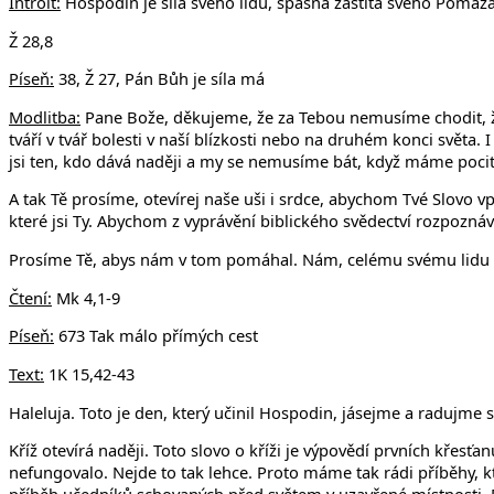
Introit:
Hospodin je síla svého lidu, spásná záštita svého Pomaz
Ž 28,8
Píseň:
38, Ž 27, Pán Bůh je síla má
Modlitba:
Pane Bože, děkujeme, že za Tebou nemusíme chodit, že
tváří v tvář bolesti v naší blízkosti nebo na druhém konci svě
jsi ten, kdo dává naději a my se nemusíme bát, když máme pocit,
A tak Tě prosíme, otevírej naše uši i srdce, abychom Tvé Slovo v
které jsi Ty. Abychom z vyprávění biblického svědectví rozpoznával
Prosíme Tě, abys nám v tom pomáhal. Nám, celému svému lidu 
Čtení:
Mk 4,1-9
Píseň:
673 Tak málo přímých cest
Text:
1K 15,42-43
Haleluja. Toto je den, který učinil Hospodin, jásejme a radujme s
Kříž otevírá naději. Toto slovo o kříži je výpovědí prvních křesťa
nefungovalo. Nejde to tak lehce. Proto máme tak rádi příběhy, kt