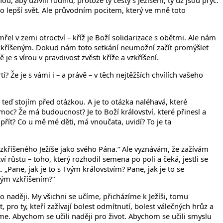
, aby uživili rodinu, protože ty cesty s Ježíšem, ty už jsou pryč.
o lepší svět. Ale průvodním pocitem, který ve mně toto
el v zemi otroctví – kříž je Boží solidarizace s obětmi. Ale nám
Vzkříšeným. Dokud nám toto setkání neumožní začít promýšlet
je s vírou v pravdivost zvěsti kříže a vzkříšení.
tí? Že je s vámi i – a právě – v těch nejtěžších chvílích vašeho
e teď stojím před otázkou. A je to otázka naléhavá, které
? Že má budoucnost? Je to Boží království, které přinesl a
přít? Co u mě mé děti, má vnoučata, uvidí? To je ta
zkříšeného Ježíše jako svého Pána.“ Ale vyznávám, že zažívám
í růstu – toho, který rozhodil semena po poli a čeká, jestli se
„Pane, jak je to s Tvým královstvím? Pane, jak je to se
Tvým vzkříšením?“
 o naději. My všichni se učíme, přicházíme k Ježíši, tomu
 pro ty, kteří zažívají bolest odmítnutí, bolest válečných hrůz a
me. Abychom se učili naději pro život. Abychom se učili smyslu