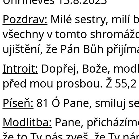
F
Pozdrav:
Milé sestry, milí b
všechny v tomto shromáždě
ujištění, že Pán Bůh přijí
Introit:
Dopřej, Bože, modl
před mou prosbou. Ž 55,2
Píseň:
81 Ó Pane, smiluj s
Modlitba:
Pane, přicházíme
že to Ty nás zveš, že Ty ná