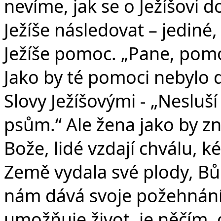
nevíme, jak se o Ježíšovi do
Ježíše následovat – jediné,
Ježíše pomoc. „Pane, pomoz
Jako by té pomoci nebylo d
Slovy Ježíšovými - „Nesluší
psům.“ Ale žena jako by zna
Bože, lidé vzdají chválu, ké
Země vydala své plody, B
nám dává svoje požehnání.
umožňuje život, je něčím, c