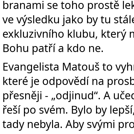
branami se toho prostě lek
ve výsledku jako by tu stá
exkluzivního klubu, který
Bohu patří a kdo ne.
Evangelista Matouš to vyh
které je odpovědí na prosb
přesněji - „odjinud“. A učed
řeší po svém. Bylo by lepš
tady nebyla. Aby svými p