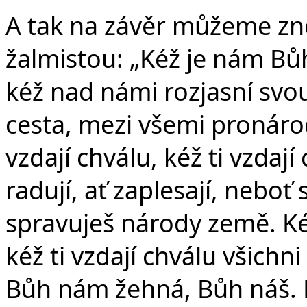
A tak na závěr můžeme zno
žalmistou: „Kéž je nám Bů
kéž nad námi rozjasní svou
cesta, mezi všemi pronárody
vzdají chválu, kéž ti vzdají
radují, ať zaplesají, neboť 
spravuješ národy země. Kéž 
kéž ti vzdají chválu všichn
Bůh nám žehná, Bůh náš. 