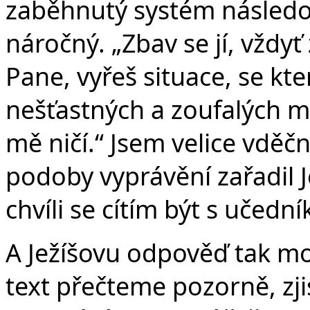
zaběhnutý systém následová
náročný. „Zbav se jí, vždyť
Pane, vyřeš situace, se kte
nešťastných a zoufalých m
mě ničí.“ Jsem velice vděčn
podoby vyprávění zařadil J
chvíli se cítím být s učední
A Ježíšovu odpověď tak mo
text přečteme pozorně, zji