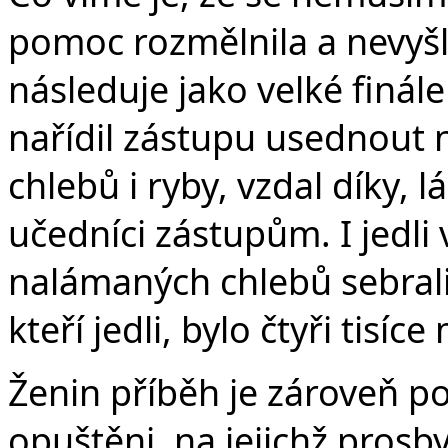
pomoc rozmělnila a nevyš
následuje jako velké finál
nařídil zástupu usednout
chlebů i ryby, vzdal díky,
učedníci zástupům. I jedli v
nalámaných chlebů sebrali
kteří jedli, bylo čtyři tisí
Ženin příběh je zároveň p
opuštěni, na jejichž prosb