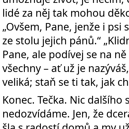
lidé za něj tak mohou děko
„Ovšem, Pane, jenže i psi 
ze stolu jejich pánů.“ „Kl
Pane, ale podívej se na ně
všechny – ať už je nazýváš, 
veliká; staň se ti tak, jak c
Konec. Tečka. Nic dalšího 
nedozvídáme. Jen, že dcera
šla s radostí domů a my u