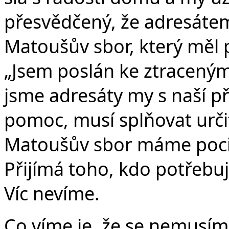
přesvědčený, že adresáte
Matoušův sbor, který měl
„Jsem poslán ke ztraceným 
jsme adresáty my s naší př
pomoc, musí splňovat urči
Matoušův sbor máme pocit, 
Přijímá toho, kdo potřebu
Víc nevíme.
Co víme je, že se nemusíme