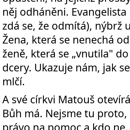
něj odháněni. Evangelista n
zdá se, že odmítá), nýbrž u
Žena, která se nenechá odra
ženě, která se „vnutila" d
dcery. Ukazuje nám, jak se
mlčí.
A své církvi Matouš otevír
Bůh má. Nejsme tu proto,
právo na pomoc a kdo ne. 