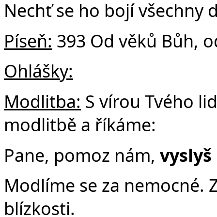
Nechť se ho bojí všechny 
Píseň:
393 Od věků Bůh, od
Ohlášky:
Modlitba:
S vírou Tvého li
modlitbě a říkáme:
Pane, pomoz nám,
vyslyš
Modlíme se za nemocné. Z
blízkosti.