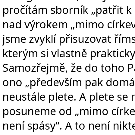
pročítám sborník „patřit k
nad výrokem „mimo církev 
jsme zvyklí přisuzovat říms
kterým si vlastně praktick
Samozřejmě, že do toho P
ono „především pak domác
neustále plete. A plete se n
posuneme od „mimo církev
není spásy“. A to není nikt