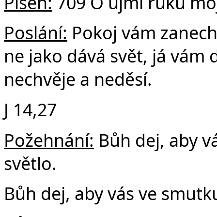
Píseň:
709 Ó ujmi ruku moj
Poslání:
Pokoj vám zanech
ne jako dává svět, já vám 
nechvěje a neděsí.
J 14,27
Požehnání:
Bůh dej, aby v
světlo.
Bůh dej, aby vás ve smutku