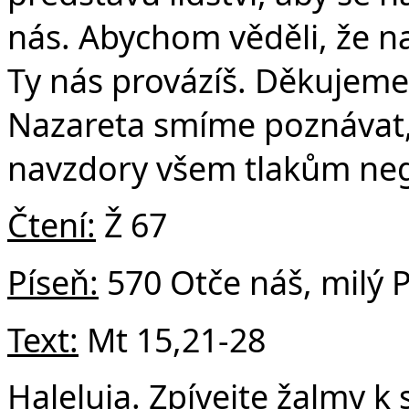
nás. Abychom věděli, že n
Ty nás provázíš. Děkujeme, 
Nazareta smíme poznávat,
navzdory všem tlakům ne
Čtení:
Ž 67
Píseň:
570 Otče náš, milý 
Text:
Mt 15,21-28
Haleluja. Zpívejte žalmy k