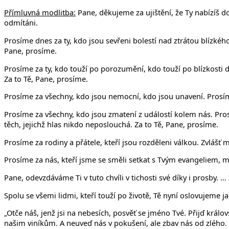
Přímluvná modlitba:
Pane, děkujeme za ujištění, že Ty nabízíš do
odmítáni.
Prosíme dnes za ty, kdo jsou sevřeni bolestí nad ztrátou blízkéh
Pane, prosíme.
Prosíme za ty, kdo touží po porozumění, kdo touží po blízkosti 
Za to Tě, Pane, prosíme.
Prosíme za všechny, kdo jsou nemocní, kdo jsou unavení. Prosíme
Prosíme za všechny, kdo jsou zmatení z událostí kolem nás. Pros
těch, jejichž hlas nikdo neposlouchá. Za to Tě, Pane, prosíme.
Prosíme za rodiny a přátele, kteří jsou rozděleni válkou. Zvlášť m
Prosíme za nás, kteří jsme se směli setkat s Tvým evangeliem, m
Pane, odevzdáváme Ti v tuto chvíli v tichosti své díky i prosby. …
Spolu se všemi lidmi, kteří touží po životě, Tě nyní oslovujeme j
„Otče náš, jenž jsi na nebesích, posvěť se jméno Tvé. Přijď král
našim viníkům. A neuveď nás v pokušení, ale zbav nás od zlého. N