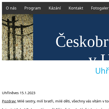
O nás
Program
Kázání
Kontakt
Fotogaler
Českobr
v U
Uhří
Uhříněves 15.1.2023
Pozdrav:
Milé sestry, milí bratři, milé děti, všechny vás vítám v