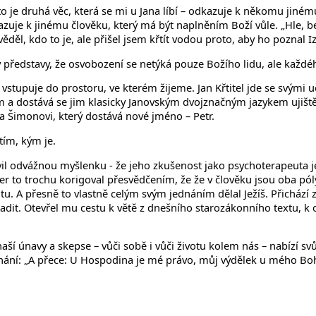
to je druhá věc, která se mi u Jana líbí – odkazuje k někomu jinému
kazuje k jinému člověku, který má být naplněním Boží vůle. „Hle, be
ěděl, kdo to je, ale přišel jsem křtít vodou proto, aby ho poznal Iz
vy představy, že osvobození se netýká pouze Božího lidu, ale každéh
vstupuje do prostoru, ve kterém žijeme. Jan Křtitel jde se svými u
šem a dostává se jim klasicky Janovským dvojznačným jazykem ujiště
a Šimonovi, který dostává nové jméno – Petr.
tím, kým je.
l odvážnou myšlenku - že jeho zkušenost jako psychoterapeuta je
er to trochu korigoval přesvědčením, že že v člověku jsou oba póly
u. A přesně to vlastně celým svým jednáním dělal Ježíš. Přichází 
sadit. Otevřel mu cestu k větě z dnešního starozákonního textu, 
o naší únavy a skepse – vůči sobě i vůči životu kolem nás – nabízí s
nání: „A přece: U Hospodina je mé právo, můj výdělek u mého Bo