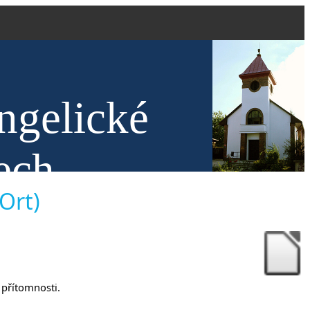
ngelické
ech
 Ort)
í přítomnosti.