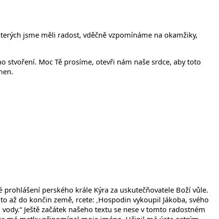
 kterých jsme měli radost, vděčně vzpomínáme na okamžiky,
lého stvoření. Moc Tě prosíme, otevři nám naše srdce, aby toto
men.
é prohlášení perského krále Kýra za uskutečňovatele Boží vůle.
to až do končin země, rcete: ‚Hospodin vykoupil Jákoba, svého
ou vody.“ Ještě začátek našeho textu se nese v tomto radostném