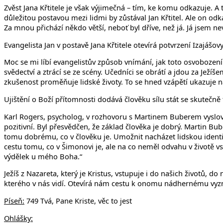
Zvěst Jana Křtitele je však výjimečná – tím, ke komu odkazuje. A 
důležitou postavou mezi lidmi by zůstával Jan Křtitel. Ale on od
Za mnou přichází někdo větší, neboť byl dříve, než já. Já jsem nev
Evangelista Jan v postavě Jana Křtitele otevírá potvrzení Izajášo
Moc se mi líbí evangelistův způsob vnímání, jak toto osvobození 
svědectví a ztrácí se ze scény. Učedníci se obrátí a jdou za Ježí
zkušenost proměňuje lidské životy. To se hned vzápětí ukazuje n
Ujištění o Boží přítomnosti dodává člověku sílu stát se skutečně 
Karl Rogers, psycholog, v rozhovoru s Martinem Buberem vyslovi
pozitivní. Byl přesvědčen, že základ člověka je dobrý. Martin Bub
tomu dobrému, co v člověku je. Umožnit nacházet lidskou identit
cestu tomu, co v Šimonovi je, ale na co neměl odvahu v životě v
výdělek u mého Boha.“
Ježíš z Nazareta, který je Kristus, vstupuje i do našich životů, d
kterého v nás vidí. Otevírá nám cestu k onomu nádhernému vyz
Píse
ň:
749 Tvá, Pane Kriste, věc to jest
Ohlášky: