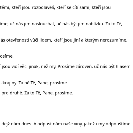
 kteří jsou rozbolavělí, kteří se cítí sami, kteří jsou
me, uč nás jim naslouchat, uč nás být jim nablízku. Za to Tě,
ás otevřenosti vůči lidem, kteří jsou jiní a kterým nerozumíme.
rosíme.
jsou vidí věci jinak, než my. Prosíme zároveň, uč nás být hlasem
 Ukrajiny. Za ně Tě, Pane, prosíme.
 pro druhé. Za to Tě, Pane, prosíme.
ejší dejž nám dnes. A odpusť nám naše viny, jakož i my odpouštíme