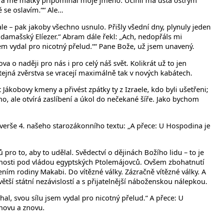
itra mé matky připomínal moje jméno. Učinil má ústa ostrým
ě se oslavím.““ Ale…
ale – pak jakoby všechno usnulo. Přišly všední dny, plynuly jeden
amašský Elíezer.“ Abram dále řekl: „Ach, nedopřáls mi
m vydal pro nicotný přelud.““ Pane Bože, už jsem unavený.
va o naději pro nás i pro celý náš svět. Kolikrát už to jen
, stejná zvěrstva se vracejí maximálně tak v nových kabátech.
ákobovy kmeny a přivést zpátky ty z Izraele, kdo byli ušetřeni;
no, ale otvírá zaslíbení a úkol do nečekané šíře. Jako bychom
u verše 4. našeho starozákonního textu: „A přece: U Hospodina je
pro to, aby to udělal. Svědectví o dějinách Božího lidu – to je
polečnosti pod vládou egyptských Ptolemájovců. Ovšem zbohatnutí
ním rodiny Makabi. Do vítězné války. Zázračně vítězné války. A
tší státní nezávislostí a s přijatelnější náboženskou nálepkou.
l, svou sílu jsem vydal pro nicotný přelud.“ A přece: U
Znovu a znovu.