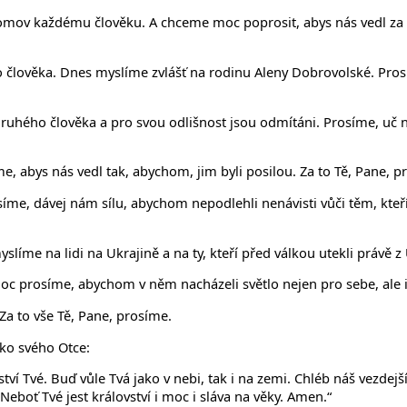
mov každému člověku. A chceme moc poprosit, abys nás vedl za těmi,
o člověka. Dnes myslíme zvlášť na rodinu Aleny Dobrovolské. Prosí
druhého člověka a pro svou odlišnost jsou odmítáni. Prosíme, uč n
, abys nás vedl tak, abychom, jim byli posilou. Za to Tě, Pane, p
íme, dávej nám sílu, abychom nepodlehli nenávisti vůči těm, kteří 
yslíme na lidi na Ukrajině a na ty, kteří před válkou utekli právě z
oc prosíme, abychom v něm nacházeli světlo nejen pro sebe, ale i
 Za to vše Tě, Pane, prosíme.
ako svého Otce:
ovství Tvé. Buď vůle Tvá jako v nebi, tak i na zemi. Chléb náš vezd
eboť Tvé jest království i moc i sláva na věky. Amen.“