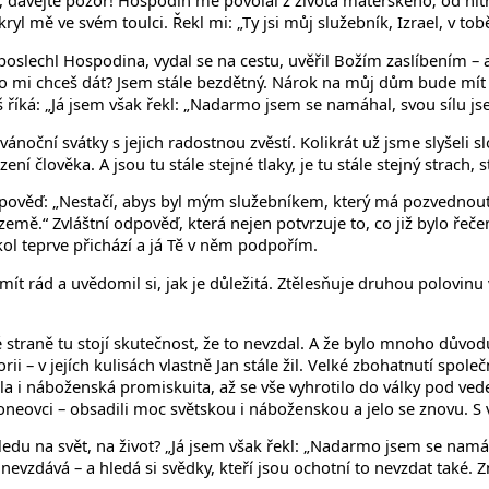
dy, dávejte pozor! Hospodin mě povolal z života mateřského; od n
yl mě ve svém toulci. Řekl mi: „Ty jsi můj služebník, Izrael, v tob
uposlechl Hospodina, vydal se na cestu, uvěřil Božím zaslíbením – 
 mi chceš dát? Jsem stále bezdětný. Nárok na můj dům bude mít d
ká: „Já jsem však řekl: „Nadarmo jsem se namáhal, svou sílu jse
oční svátky s jejich radostnou zvěstí. Kolikrát už jsme slyšeli slo
ení člověka. A jsou tu stále stejné tlaky, je tu stále stejný strach
odpověď: „Nestačí, abys byl mým služebníkem, který má pozvednout J
mě.“ Zvláštní odpověď, která nejen potvrzuje to, co již bylo řeče
 úkol teprve přichází a já Tě v něm podpořím.
mít rád a uvědomil si, jak je důležitá. Ztělesňuje druhou polovin
straně tu stojí skutečnost, že to nevzdal. A že bylo mnoho důvodů 
orii – v jejích kulisách vlastně Jan stále žil. Velké zbohatnutí s
a i náboženská promiskuita, až se vše vyhrotilo do války pod vede
eovci – obsadili moc světskou i náboženskou a jelo se znovu. S vě
u na svět, na život? „Já jsem však řekl: „Nadarmo jsem se namáha
vzdává – a hledá si svědky, kteří jsou ochotní to nevzdat také. 