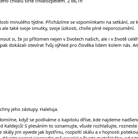
jeho chválu šiřte chvalozpěvem. Ž 66,1n
losti minulého týdne. Přicházíme se vzpomínkami na setkání, ze
 ale také svoje smutky, svoje úzkosti, chvíle plné neporozumění.
out si, že jsi přítomen nejen v životech našich, ale i v životě ce
 pak dokázali otevírat Tvůj výhled pro člověka lidem kolem nás. A
chny jeho zástupy. Haleluja.
uvědomíme, když se podíváme o kapitolu dříve, kde najdeme nadšen
Kaldejců! S plesáním to oznamujte, všude rozhlašujte, rozneste 
ze skály jim vyvede jak bystřinu, rozpoltí skálu a v hojnosti potek