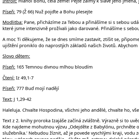
Introit:
Hlahol Bohu, celá země! Pějte žalmy k slávě jeho jména, 
Píse
ň:
79 (Ž 66) Nuž pojďte a Bohu plesejte
Modlitba:
Pane, přicházíme za Tebou a přinášíme si s sebou udá
které jsme intenzivně prožívali jako darované. Přinášíme s sebou
A moc Ti děkujeme, že se dnes smíme zastavit, ztišit se, připomen
ujištění proniklo do naprostých základů našich životů. Abychom
Slovo dětem:
Píseň:
165 Temnou divnou mlhou bloudím
Čtení:
Iz 49,1-7
Píseň:
777 Buď mojí nadějí
Text:
J 1,29-42
Haleluja. Chvalte Hospodina, všichni jeho andělé, chvalte ho, vše
Text z 2. knihy proroka Izajáše začíná zvláštně. Výrazně si to 
Kde najdeme mohutnou výzvu „Odejděte z Babylónu, prchněte od 
služebníka.‘ Nebudou žíznit, až je povede vyschlými kraji, vodu 