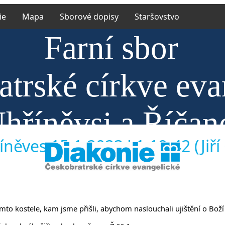
ie
Mapa
Sborové dopisy
Staršovstvo
Farní sbor
atrské církve eva
hříněvsi a Říčan
něves 15.1.2023 J 1,19-42 (Jiří
 tomto kostele, kam jsme přišli, abychom naslouchali ujištění o Bož