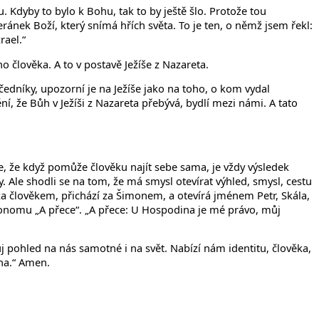
. Kdyby to bylo k Bohu, tak to by ještě šlo. Protože tou
ránek Boží, který snímá hřích světa. To je ten, o němž jsem řekl:
rael.“
o člověka. A to v postavě Ježíše z Nazareta.
čedníky, upozorní je na Ježíše jako na toho, o kom vydal
ní, že Bůh v Ježíši z Nazareta přebývá, bydlí mezi námi. A tato
, že když pomůže člověku najít sebe sama, je vždy výsledek
. Ale shodli se na tom, že má smysl otevírat výhled, smysl, cestu
za člověkem, přichází za Šimonem, a otevírá jménem Petr, Skála,
k onomu „A přece“. „A přece: U Hospodina je mé právo, můj
vůj pohled na nás samotné i na svět. Nabízí nám identitu, člověka,
ha.“ Amen.