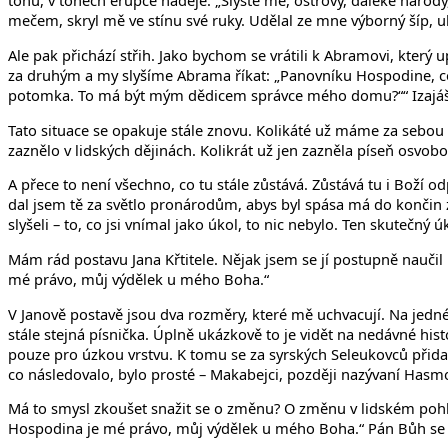
tónu, v tónech erupce naděje. „Slyšte mě, ostrovy, daleké náro
mečem, skryl mě ve stínu své ruky. Udělal ze mne výborný šíp, ukr
Ale pak přichází střih. Jako bychom se vrátili k Abramovi, který 
za druhým a my slyšíme Abrama říkat: „Panovníku Hospodine, co
potomka. To má být mým dědicem správce mého domu?““ Izajáš ří
Tato situace se opakuje stále znovu. Kolikáté už máme za sebou ván
zaznělo v lidských dějinách. Kolikrát už jen zazněla píseň osvoboz
A přece to není všechno, co tu stále zůstává. Zůstává tu i Boží 
dal jsem tě za světlo pronárodům, abys byl spása má do končin ze
slyšeli – to, co jsi vnímal jako úkol, to nic nebylo. Ten skutečný
Mám rád postavu Jana Křtitele. Nějak jsem se jí postupně naučil 
mé právo, můj výdělek u mého Boha.“
V Janově postavě jsou dva rozměry, které mě uchvacují. Na jedné 
stále stejná písnička. Úplně ukázkově to je vidět na nedávné hist
pouze pro úzkou vrstvu. K tomu se za syrských Seleukovců přidal
co následovalo, bylo prosté – Makabejci, později nazývaní Hasmon
Má to smysl zkoušet snažit se o změnu? O změnu v lidském pohled
Hospodina je mé právo, můj výdělek u mého Boha.“ Pán Bůh se ne