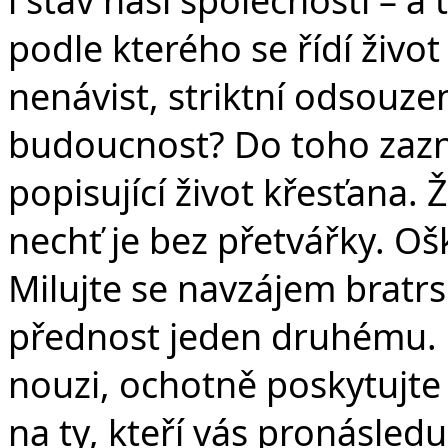
v
podle kterého se řídí živo
nenávist, striktní odsouzen
budoucnost? Do toho zazní
popisující život křesťana. 
nechť je bez přetvářky. Ošk
Milujte se navzájem bratrs
přednost jeden druhému. … 
nouzi, ochotně poskytujte 
na ty, kteří vás pronásledu