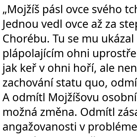
„Mojžíš pásl ovce svého tc
Jednou vedl ovce až za step
Chorébu. Tu se mu ukázal
plápolajícím ohni uprostřed
jak keř v ohni hoří, ale ne
zachování statu quo, odmítl
A odmítl Mojžíšovu osobní 
možná změna. Odmítl zása
angažovanosti v probléme