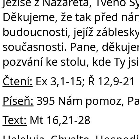
Č
Ježíše z Nazareta, Tvého S
Děkujeme, že tak před nám
budoucnosti, jejíž záblesk
současnosti. Pane, děkuje
pozvání ke stolu, kde Ty j
Čtení:
Ex 3,1-15; Ř 12,9-21
Píseň:
395 Nám pomoz, Pa
Text:
Mt 16,21-28