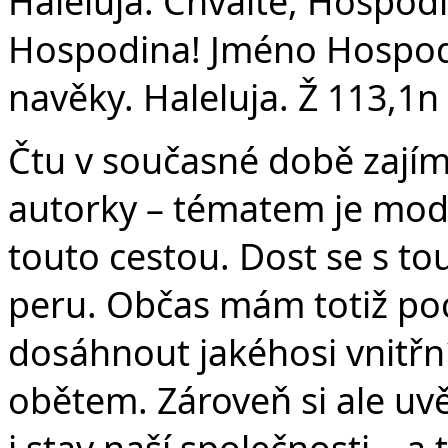
Haleluja. Chvalte, Hospodi
Hospodina! Jméno Hospod
navěky. Haleluja. Ž 113,1n
Čtu v současné době zajím
autorky – tématem je mode
touto cestou. Dost se s t
peru. Občas mám totiž poci
dosáhnout jakéhosi vnitř
obětem. Zároveň si ale uv
i stav naší společnosti – a