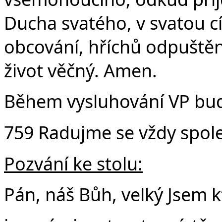
Ducha svatého, v svatou c
obcování, hříchů odpuštění
život věčný. Amen.
Během vysluhování VP bud
759 Radujme se vždy spol
Pozvání ke stolu:
Pán, náš Bůh, velký Jsem k