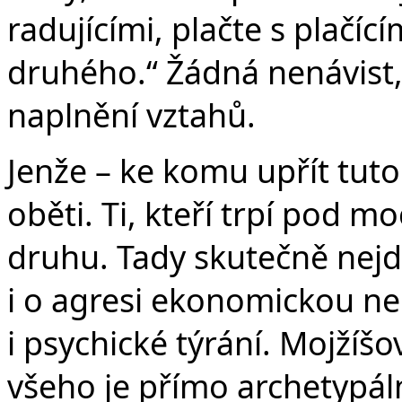
radujícími, plačte s plačí
druhého.“ Žádná nenávist, 
naplnění vztahů.
Jenže – ke komu upřít tuto
oběti. Ti, kteří trpí pod m
druhu. Tady skutečně nejd
i o agresi ekonomickou neb
i psychické týrání. Mojžíš
všeho je přímo archetypáln