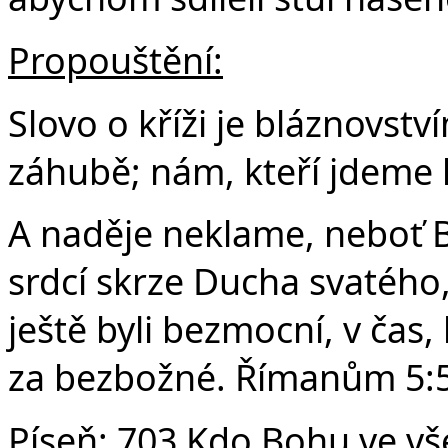
Propouštění:
Slovo o kříži je bláznovstv
záhubě; nám, kteří jdeme k
A naděje neklame, neboť Bo
srdcí skrze Ducha svatého
ještě byli bezmocní, v čas,
za bezbožné. Římanům 5:
Píseň:
703 Kdo Bohu ve vš