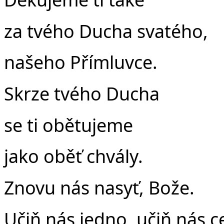
za tvého Ducha svatého,
našeho Přímluvce.
Skrze tvého Ducha
se ti obětujeme
jako oběť chvály.
Znovu nás nasyť, Bože.
Učiň nás jedno, učiň nás ce