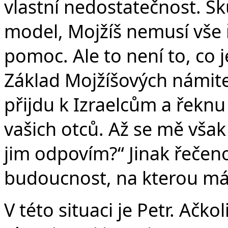
vlastní nedostatečnost. S
model, Mojžíš nemusí vše 
pomoc. Ale to není to, co
Základ Mojžíšových námitek
přijdu k Izraelcům a řeknu
vašich otců. Až se mě však 
jim odpovím?“ Jinak řečen
budoucnost, na kterou mám
V této situaci je Petr. Ačk