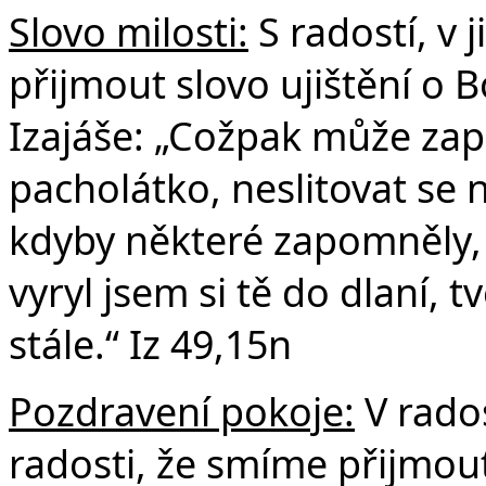
Slovo milosti:
S radostí, v 
přijmout slovo ujištění o B
Izajáše: „Cožpak může za
pacholátko, neslitovat se 
kdyby některé zapomněly,
vyryl jsem si tě do dlaní,
stále.“ Iz 49,15n
Pozdravení pokoje:
V rados
radosti, že smíme přijmout