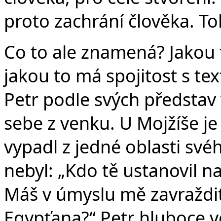
proto zachrání člověka. T
Co to ale znamená? Jakou 
jakou to má spojitost s te
Petr podle svých představ
sebe z venku. U Mojžíše je
vypadl z jedné oblasti svéh
nebyl: „Kdo tě ustanovil n
Máš v úmyslu mě zavraždit,
Egypťana?“ Petr hluboce věři