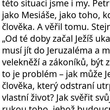
této situaci jsme i my. Petr
jako Mesiáše, jako toho, 
člověka. A věřil tomu. Ste
„Od té doby začal Ježíš u
musí jít do Jeruzaléma a m
velekněží a zákoníků, být z
to je problém – jak může Je
člověka, který odstraní utr
vlastní život? Jak svěřit sv
rukou toho, jehož budoucn