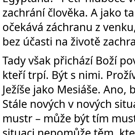
zachrání člověka. A jako t
očekává záchranu z venk
bez účasti na životě zach
Tady však přichází Boží pov
kteří trpí. Být s nimi. Prož
Ježíše jako Mesiáše. Ano, b
Stále nových v nových situ
mustr – může být tím must
situaci nepomůže těm, kteř