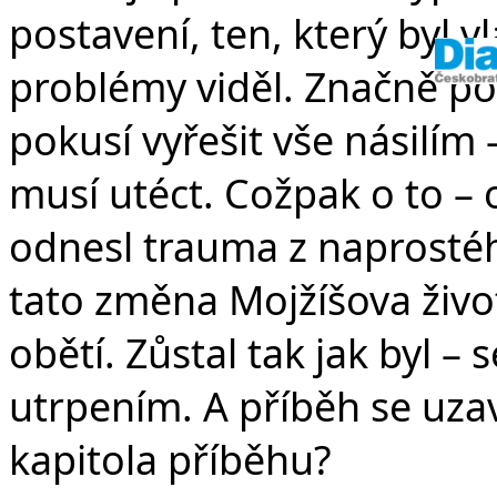
postavení, ten, který byl 
problémy viděl. Značně po
pokusí vyřešit vše násilím 
musí utéct. Cožpak o to – 
odnesl trauma z naprostéh
tato změna Mojžíšova život
obětí. Zůstal tak jak byl –
utrpením. A příběh se uza
kapitola příběhu?