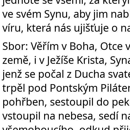
ve svém Synu, aby jim nabí
víru, která nás ujišťuje o 
Sbor: Věřím v Boha, Otce 
země, i v Ježíše Krista, S
jenž se počal z Ducha svat
trpěl pod Pontským Pilátem
pohřben, sestoupil do peke
vstoupil na nebesa, sedí n
všemohoucího, odkud přijd