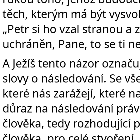
těch, kterým má být vysv
„Petr si ho vzal stranou a 
uchráněn, Pane, to se ti n
A Ježíš tento názor označu
slovy o následování. Se v
které nás zarážejí, které 
důraz na následování právě
člověka, tedy rozhodující
člověka, pro celé stvoření.