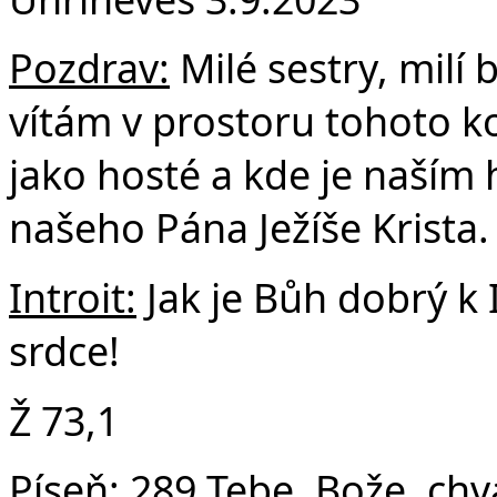
F
Pozdrav:
Milé sestry, milí 
vítám v prostoru tohoto ko
jako hosté a kde je naším 
našeho Pána Ježíše Krista.
Introit:
Jak je Bůh dobrý k I
srdce!
Ž 73,1
Píseň:
289 Tebe, Bože, chv