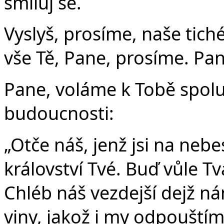
smiluj se.
Vyslyš, prosíme, naše tiché
vše Tě, Pane, prosíme. Pan
Pane, voláme k Tobě spolu 
budoucnosti:
„Otče náš, jenž jsi na nebe
království Tvé. Buď vůle Tvá
Chléb náš vezdejší dejž n
viny, jakož i my odpouští