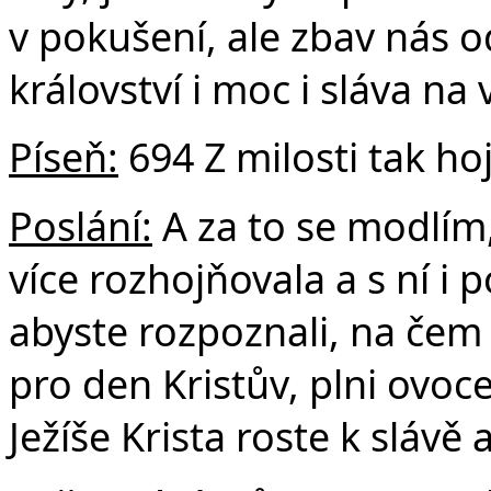
v pokušení, ale zbav nás o
království i moc i sláva na
Píseň:
694 Z milosti tak ho
Poslání:
A za to se modlím, 
více rozhojňovala a s ní i
abyste rozpoznali, na čem z
pro den Kristův, plni ovoc
Ježíše Krista roste k slávě 