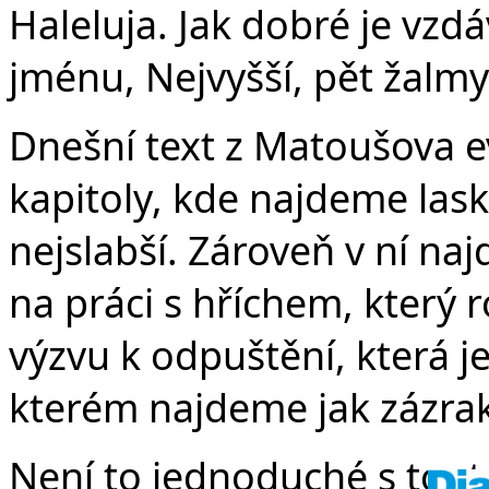
v
Haleluja. Jak dobré je vz
jménu, Nejvyšší, pět žalmy.
Dnešní text z Matoušova eva
kapitoly, kde najdeme lask
nejslabší. Zároveň v ní n
na práci s hříchem, který 
výzvu k odpuštění, která 
kterém najdeme jak zázrak 
Není to jednoduché s touto