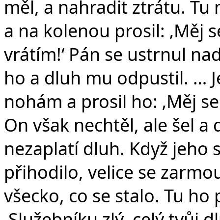
měl, a nahradit ztrátu. T
a na kolenou prosil: ‚Měj s
vrátím!‘ Pán se ustrnul na
ho a dluh mu odpustil. … 
nohám a prosil ho: ‚Měj se 
On však nechtěl, ale šel a
nezaplatí dluh. Když jeho s
přihodilo, velice se zarmou
všecko, co se stalo. Tu ho 
‚Služebníku zlý, celý tvůj d