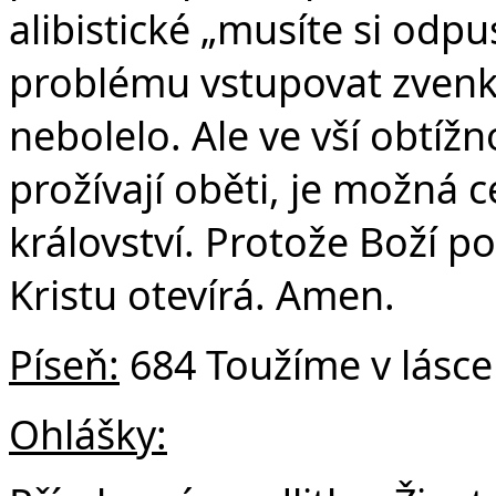
alibistické „musíte si odp
problému vstupovat zvenk
nebolelo. Ale ve vší obtížno
prožívají oběti, je možná
království. Protože Boží p
Kristu otevírá. Amen.
Píse
ň:
684 Toužíme v lásce ž
Ohlášky: