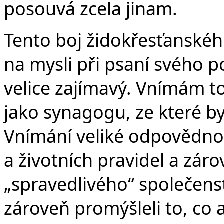
posouvá zcela jinam.
Tento boj židokřesťanskéh
na mysli při psaní svého p
velice zajímavý. Vnímám to
jako synagogu, ze které by
Vnímání veliké odpovědno
a životních pravidel a zár
„spravedlivého“ společens
zároveň promýšleli to, co 