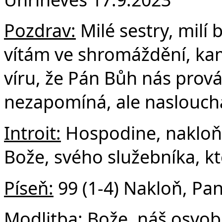
F
Pozdrav:
Milé sestry, milí 
vítám ve shromáždění, kam 
víru, že Pán Bůh nás prová
nezapomíná, ale naslouch
Introit:
Hospodine, nakloň 
Bože, svého služebníka, kt
Píseň:
99 (1-4) Nakloň, Pa
Modlitba:
Bože, náš osvobo