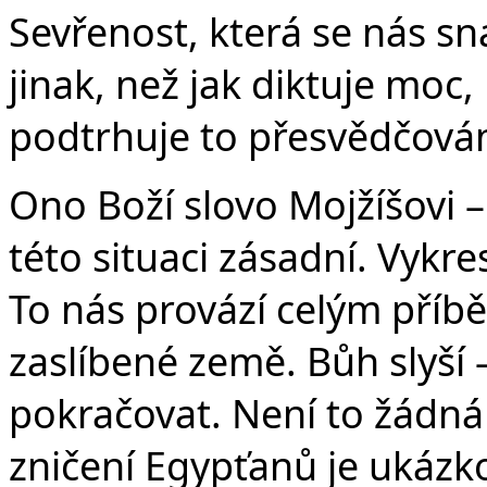
Sevřenost, která se nás sna
jinak, než jak diktuje moc, 
podtrhuje to přesvědčování
Ono Boží slovo Mojžíšovi – 
této situaci zásadní. Vykre
To nás provází celým příb
zaslíbené země. Bůh slyší –
pokračovat. Není to žádná
zničení Egypťanů je ukázk