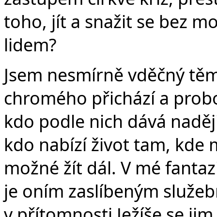
toho, jít a snažit se bez
lidem?
Jsem nesmírně vděčný těm, 
chromého přichází a probo
kdo podle nich dává naději
kdo nabízí život tam, kde 
možné žít dál. V mé fantazi
je oním zaslíbeným služeb
v přítomnosti Ježíše se ji