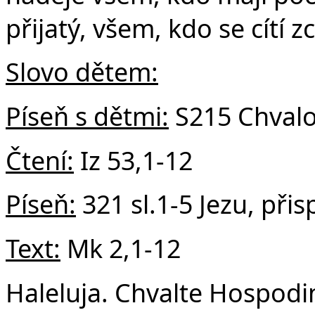
Č
přijatý, všem, kdo se cítí 
Slovo dětem:
Píse
ň s dětmi:
S215 Chval
Čtení:
Iz 53,1-12
Píse
ň:
321 sl.1-5 Jezu, při
Text:
Mk 2,1-12
Haleluja. Chvalte Hospodi