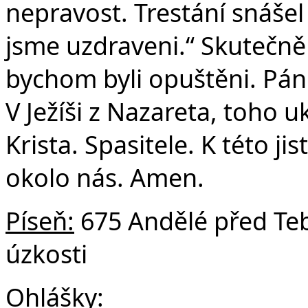
nepravost. Trestání snášel
jsme uzdraveni.“ Skutečně 
bychom byli opuštěni. Pán
V Ježíši z Nazareta, toho 
Krista. Spasitele. K této j
okolo nás. Amen.
Píse
ň:
675 Andělé před Teb
úzkosti
Ohlášky: