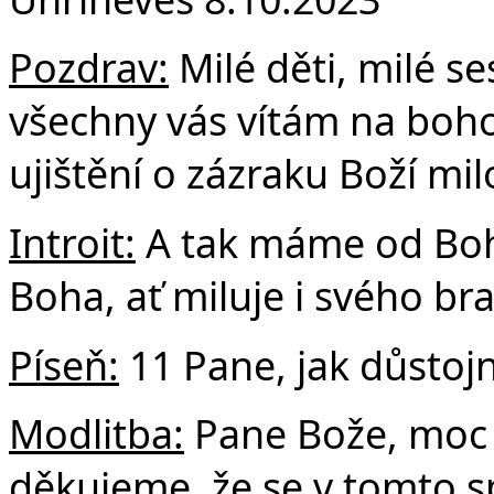
F
Pozdrav:
Milé děti, milé ses
všechny vás vítám na boh
ujištění o zázraku Boží milo
Introit:
A tak máme od Boha
Boha, ať miluje i svého bra
Píse
ň:
11 Pane, jak důstoj
Modlitba:
Pane Bože, moc 
děkujeme, že se v tomto s