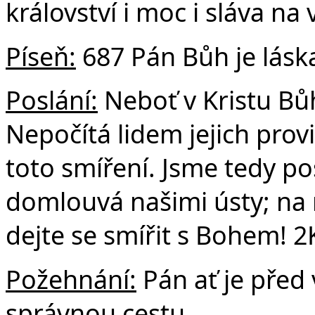
království i moc i sláva na
Píse
ň:
687 Pán Bůh je lásk
Poslání:
Neboť v Kristu Bůh
Nepočítá lidem jejich prov
toto smíření. Jsme tedy p
domlouvá našimi ústy; na 
dejte se smířit s Bohem! 2
Požehnání:
Pán ať je před
správnou cestu.