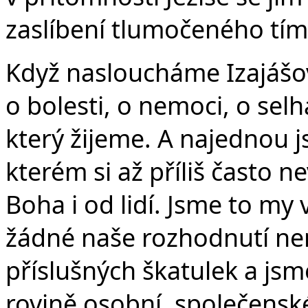
zaslíbení tlumočeného tí
Když nasloucháme Izajášov
o bolesti, o nemoci, o selhá
který žijeme. A najednou js
kterém si až příliš často n
Boha i od lidí. Jsme to my
žádné naše rozhodnutí ne
příslušných škatulek a jsme
rovině osobní, společenské