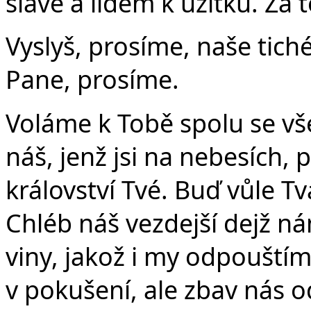
slávě a lidem k užitku. Za 
Vyslyš, prosíme, naše tiché
Pane, prosíme.
Voláme k Tobě spolu se vše
náš, jenž jsi na nebesích, 
království Tvé. Buď vůle Tvá
Chléb náš vezdejší dejž n
viny, jakož i my odpouští
v pokušení, ale zbav nás o