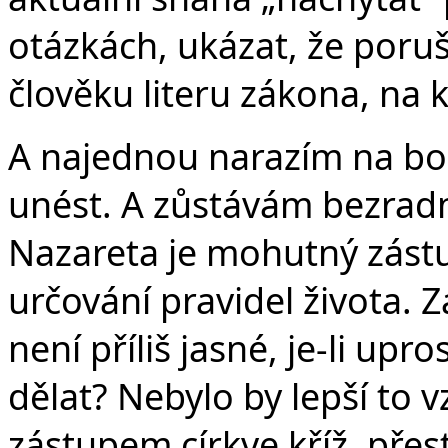
otázkách, ukázat, že poru
člověku literu zákona, na k
A najednou narazím na bole
unést. A zůstávám bezradn
Nazareta je mohutný zástu
určování pravidel života. 
není příliš jasné, je-li upr
dělat? Nebylo by lepší to 
zástupem církve kříž, přesta