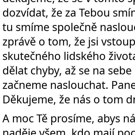
dozvídat, že za Tebou smím
tu smíme společně naslou
zprávě o tom, že jsi vstoupi
skutečného lidského života
dělat chyby, až se na sebe 
začneme naslouchat. Pane
Děkujeme, že nás o tom dne
A moc Tě prosíme, abys nás
naděje všem, kdo mají poci