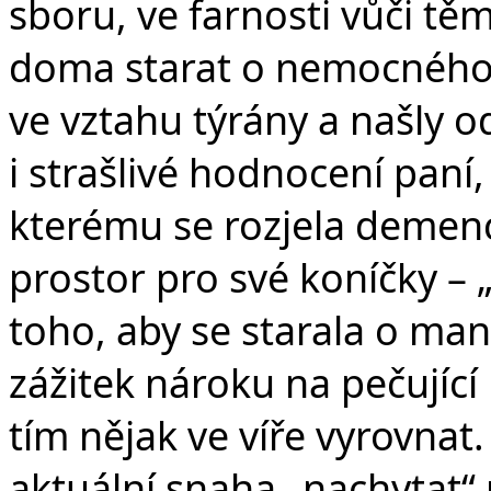
sboru, ve farnosti vůči tě
doma starat o nemocného, 
ve vztahu týrány a našly od
i strašlivé hodnocení paní,
kterému se rozjela demenc
prostor pro své koníčky –
toho, aby se starala o man
zážitek nároku na pečující
tím nějak ve víře vyrovnat
aktuální snaha „nachytat“