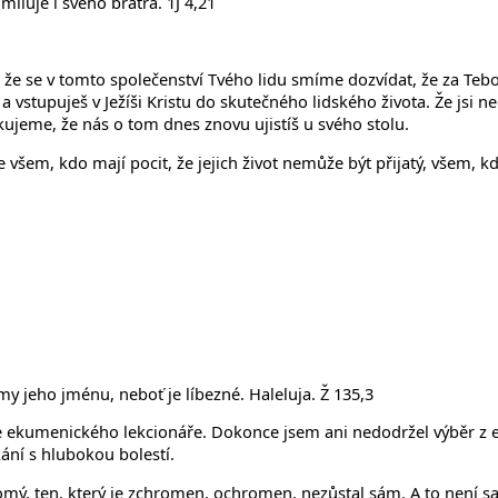
iluje i svého bratra. 1J 4,21
 se v tomto společenství Tvého lidu smíme dozvídat, že za Tebo
a vstupuješ v Ježíši Kristu do skutečného lidského života. Že jsi 
ujeme, že nás o tom dnes znovu ujistíš u svého stolu.
 všem, kdo mají pocit, že jejich život nemůže být přijatý, všem, kd
y jeho jménu, neboť je líbezné. Haleluja. Ž 135,3
e ekumenického lekcionáře. Dokonce jsem ani nedodržel výběr z e
kání s hlubokou bolestí.
omý, ten, který je zchromen, ochromen, nezůstal sám. A to není s