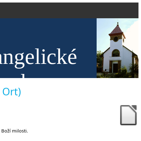
angelické
nech
 Ort)
 Boží milosti.