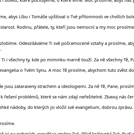
 bolest, které pociťujeme, o které víme. Moc prosíme, abys nás pos
, abys Líbu i Tomáše ujišťoval o Tvé přítomnosti ve chvílích boles
starost. Rodinu, přátele, ty, kteří jsou nemocní a my moc prosíme
e zlobíme. Odevzdáváme Ti své pošramocené vztahy a prosíme, aby
.
Ti i všechny ty, kde po miminku marně touží. Za ně všechny Tě, P
í evangelia o Tvém Synu. A moc Tě prosíme, abychom tuto zvěst dok
kde jsou zataraseny strachem a ideologiemi. Za ně Tě, Pane, prosí
t k řešení problémů, které se nám zdají neřešitelné. Zbavuj nás če
hké nádoby, do kterých jsi vložil své evangelium, dobrou zprávu. 
prosíme.
ž jsi na nebesích, posvěť se jméno Tvé. Přijď království Tvé. Buď v