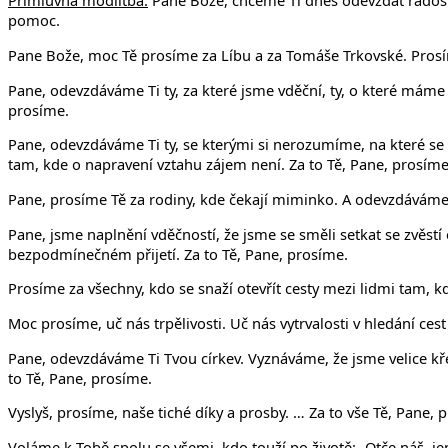
Přímluvná modlitba:
Pane Bože, chceme Ti dnes odevzdat radost i
pomoc.
Pane Bože, moc Tě prosíme za Líbu a za Tomáše Trkovské. Prosíme
Pane, odevzdáváme Ti ty, za které jsme vděční, ty, o které máme 
prosíme.
Pane, odevzdáváme Ti ty, se kterými si nerozumíme, na které s
tam, kde o napravení vztahu zájem není. Za to Tě, Pane, prosíme
Pane, prosíme Tě za rodiny, kde čekají miminko. A odevzdáváme 
Pane, jsme naplnění vděčností, že jsme se směli setkat se zvěst
bezpodmínečném přijetí. Za to Tě, Pane, prosíme.
Prosíme za všechny, kdo se snaží otevřít cesty mezi lidmi tam, 
Moc prosíme, uč nás trpělivosti. Uč nás vytrvalosti v hledání ces
Pane, odevzdáváme Ti Tvou církev. Vyznáváme, že jsme velice kře
to Tě, Pane, prosíme.
Vyslyš, prosíme, naše tiché díky a prosby. … Za to vše Tě, Pane, 
Voláme k Tobě spolu se všemi, kdo touží po životě: „Otče náš, jen