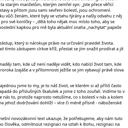
 ta starým manželům, kterým zemřel syn: „Jste přece věřící
dstavy a přitom jsou sami sevřeni bolestí, jsou ochromení.
ku vůči ženám, které byly ve vztahu týrány a našly odvahu z něj
r pro své koníčky – „dělá toho nějak moc místo toho, aby se
A poslední kapkou pro mě byla aktuální snaha „nachytat“ papeže
stup, který si nárokuje právo na určování pravidel života.
ad tímto zástupem církve kříž, přestat se jím snažit prodírat a jít
aději tam, kde už není naděje vidět, kdo nabízí život tam, kde
oroka Izajáše a v přítomnosti Ježíše se jim vybavují právě slova
jednou jsme to my, je to náš život, ve kterém si až příliš často
apadá do příslušných škatulek a jsme z toho zoufalí. Vidíme to v
 nás to, protože naprosto netušíme, co s bolestí v nás a kolem
na jehož dodržování dohlíží – více či méně přísně - náboženské
 dnešní novozákonní text ukazuje, že potřebujeme, aby nám tuto
 člověka, odmítnout rezignaci na vztah k Bohu, rezignaci na