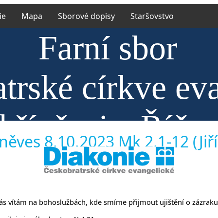
ie
Mapa
Sborové dopisy
Staršovstvo
Farní sbor
trské církve ev
hříněvsi a Říča
něves 8.10.2023 Mk 2,1-12 (Jiří
ny vás vítám na bohoslužbách, kde smíme přijmout ujištění o zázraku