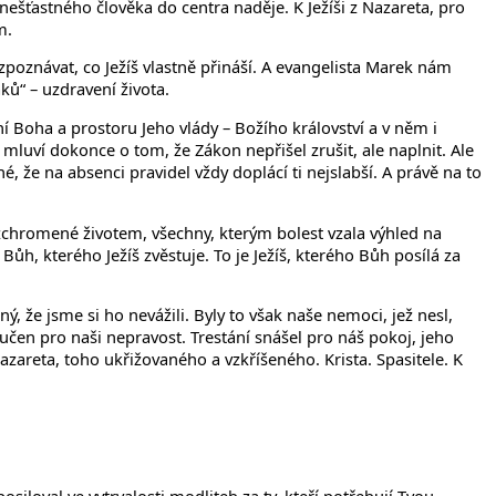
ešťastného člověka do centra naděje. K Ježíši z Nazareta, pro
m.
poznávat, co Ježíš vlastně přináší. A evangelista Marek nám
ků“ – uzdravení života.
 Boha a prostoru Jeho vlády – Božího království a v něm i
mluví dokonce o tom, že Zákon nepřišel zrušit, ale naplnit. Ale
é, že na absenci pravidel vždy doplácí ti nejslabší. A právě na to
ny zchromené životem, všechny, kterým bolest vzala výhled na
e Bůh, kterého Ježíš zvěstuje. To je Ježíš, kterého Bůh posílá za
, že jsme si ho nevážili. Byly to však naše nemoci, jež nesl,
mučen pro naši nepravost. Trestání snášel pro náš pokoj, jeho
azareta, toho ukřižovaného a vzkříšeného. Krista. Spasitele. K