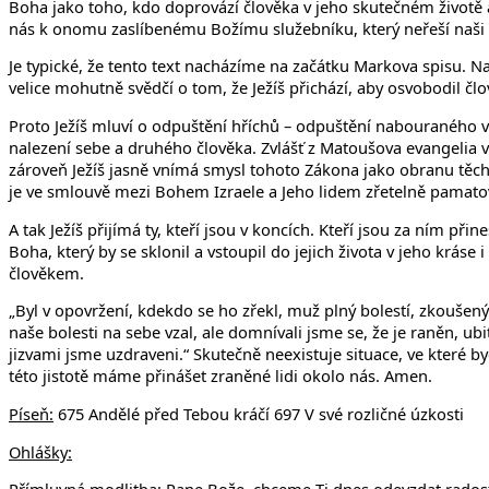
Boha jako toho, kdo doprovází člověka v jeho skutečném životě 
nás k onomu zaslíbenému Božímu služebníku, který neřeší naši b
Je typické, že tento text nacházíme na začátku Markova spisu. N
velice mohutně svědčí o tom, že Ježíš přichází, aby osvobodil čl
Proto Ježíš mluví o odpuštění hříchů – odpuštění nabouraného vz
nalezení sebe a druhého člověka. Zvlášť z Matoušova evangelia v
zároveň Ježíš jasně vnímá smysl tohoto Zákona jako obranu těch, k
je ve smlouvě mezi Bohem Izraele a Jeho lidem zřetelně pamato
A tak Ježíš přijímá ty, kteří jsou v koncích. Kteří jsou za ním p
Boha, který by se sklonil a vstoupil do jejich života v jeho kráse 
člověkem.
„Byl v opovržení, kdekdo se ho zřekl, muž plný bolestí, zkoušený 
naše bolesti na sebe vzal, ale domnívali jsme se, že je raněn, u
jizvami jsme uzdraveni.“ Skutečně neexistuje situace, ve které by
této jistotě máme přinášet zraněné lidi okolo nás. Amen.
Píse
ň:
675 Andělé před Tebou kráčí 697 V své rozličné úzkosti
Ohlášky: