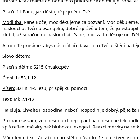
Introit:
A tak máme od Boha toto přikázání: Kdo miluje Boha, ať m
Píse
ň:
11 Pane, jak důstojné je jméno Tvé
Modlitba:
Pane Bože, moc děkujeme za pozvání. Moc děkujeme, že
naslouchat Tvému evangeliu, dobré zprávě o tom, že jsi vstoupil 
zlobit, až si začneme naslouchat. Pane, moc za to děkujeme. Děk
A moc Tě prosíme, abys nás učil předávat toto Tvé ujištění naděje
Slovo dětem:
Píse
ň s dětmi:
S215 Chvalozpěv
Čtení:
Iz 53,1-12
Píse
ň:
321 sl.1-5 Jezu, přispěj ku pomoci
Text:
Mk 2,1-12
Haleluja. Chvalte Hospodina, neboť Hospodin je dobrý, pějte žalm
Přiznám se vám, že dnešní text nepřipadl na dnešní neděli podl
spíš reflexí mé víry než hlubokou exegezí. Reakcí mé víry na set
Mám tento text rád z toho prostého důvodu, že ten, který je chr