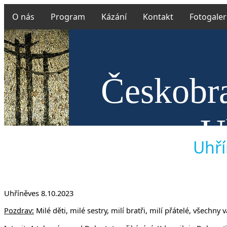
O nás
Program
Kázání
Kontakt
Fotogaler
Českobra
v U
Uhří
Uhříněves 8.10.2023
Pozdrav:
Milé děti, milé sestry, milí bratři, milí přátelé, všech