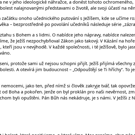
a ne v jeho ideologické náhražce, a donést tohoto ochromeného, n
olest nalajnovanými představami o životě, ale svoji účastí na ně
a začátku onoho učednického putování s Ježíšem, kde se učíme roz
ověka – bezprostředně po povolání učedníků následuje série „zázra
tahu s Bohem a s lidmi. O nabídce jeho nápravy, nabídce nalezení
íme, že Ježíš nezpochybňoval Zákon jako takový. V Kázání na hoře 
teří jsou v nevýhodě. V každé společnosti, i té Ježíšově, bylo jasn
váno.
řineseni, protože sami už nejsou schopni přijít. Ježíš přijímá všech
i bolesti. A otevírá jim budoucnost – „Odpouštějí se Ti hříchy“. To j
nemocemi, jako ten, před nímž si člověk zakryje tvář, tak opovržený
bit od Boha a pokořen. Jenže on byl proklán pro naši nevěrnost, z
chom byli opuštěni. Pán Bůh nás nekádruje, je s námi. V Ježíši z N