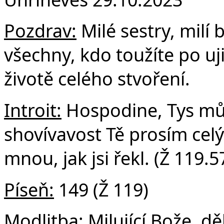
F
Pozdrav:
Milé sestry, milí b
všechny, kdo toužíte po uj
životě celého stvoření.
Introit:
Hospodine, Tys můj
shovívavost Tě prosím cel
mnou, jak jsi řekl. (Ž 119.5
Píseň:
149 (Ž 119)
Modlitba:
Milující Bože, d