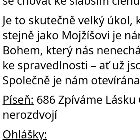
se chovat ke slabším člen
Je to skutečně velký úkol,
stejně jako Mojžíšovi je 
Bohem, který nás nenechá
ke spravedlnosti – ať už j
Společně je nám otevírán
Píseň:
686 Zpíváme Lásku 6
nerozdvojí
Ohlášky: