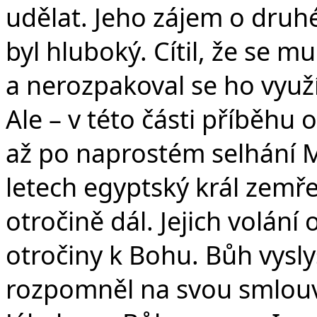
udělat. Jeho zájem o druhé
byl hluboký. Cítil, že se 
a nerozpakoval se ho využít
Ale – v této části příběhu
až po naprostém selhání 
letech egyptský král zemřel,
otročině dál. Jejich volání
otročiny k Bohu. Bůh vyslyš
rozpomněl na svou smlou