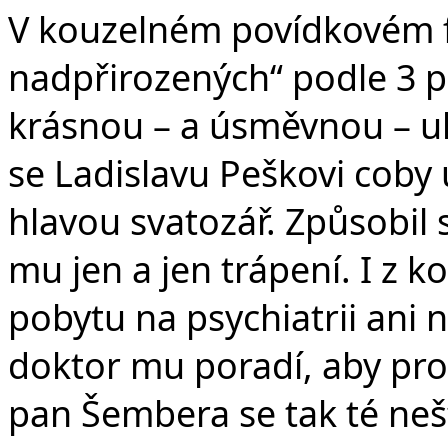
V kouzelném povídkovém f
nadpřirozených“ podle 3 
krásnou – a úsměvnou – uk
se Ladislavu Peškovi coby
hlavou svatozář. Způsobil 
mu jen a jen trápení. I z k
pobytu na psychiatrii ani 
doktor mu poradí, aby pros
pan Šembera se tak té neš