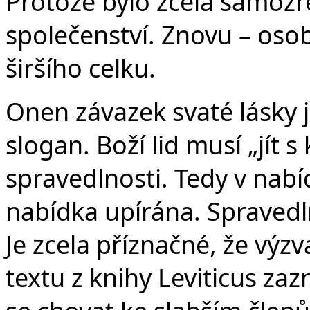
Protože bylo zcela samozře
společenství. Znovu – osob
širšího celku.
Onen závazek svaté lásky j
slogan. Boží lid musí „jít s
spravedlnosti. Tedy v nabí
nabídka upírána. Spravedl
Je zcela příznačné, že výzv
textu z knihy Leviticus zaz