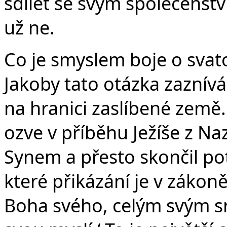
sdílet se svým společenstv
už ne.
Co je smyslem boje o svat
Jakoby tato otázka zaznív
na hranici zaslíbené země.
ozve v příběhu Ježíše z Na
Synem a přesto skončil pot
které přikázání je v zákoně
Boha svého, celým svým sr