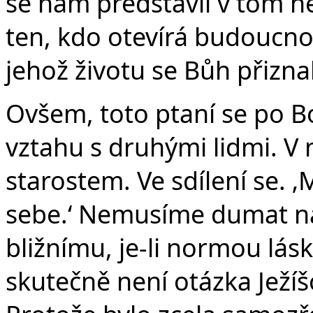
se nám představil v tom n
ten, kdo otevírá budoucnost
jehož životu se Bůh přiznal –
Ovšem, toto ptaní se po B
vztahu s druhými lidmi. V 
starostem. Ve sdílení se. ‚
sebe.‘ Nemusíme dumat nad
bližnímu, je-li normou lásk
skutečně není otázka Ježí