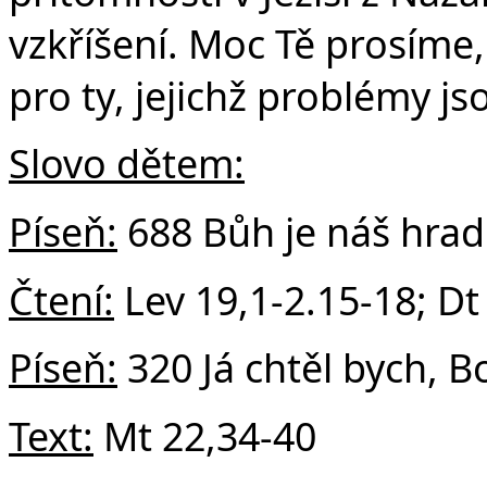
vzkříšení. Moc Tě prosíme
pro ty, jejichž problémy j
Slovo dětem:
Píseň:
688 Bůh je náš hrad
Čtení:
Lev 19,1-2.15-18; Dt
Píseň:
320 Já chtěl bych, B
Text:
Mt 22,34-40