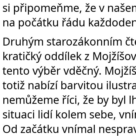
si připomeňme, že v našem
na počátku řádu každoden
Druhým starozákonním čte
kratičký oddílek z Mojžíšov
tento výběr vděčný. Mojží
totiž nabízí barvitou ilustr
nemůžeme říci, že by byl 
situaci lidí kolem sebe, vn
Od začátku vnímal nesprav