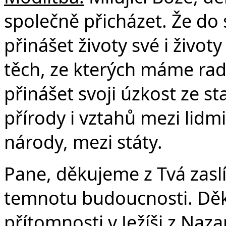
Č
společně přicházet. Že do
přinášet životy své i život
těch, ze kterých máme rad
přinášet svoji úzkost ze st
přírody i vztahů mezi lidm
národy, mezi státy.
Pane, děkujeme z Tvá zaslí
temnotu budoucnosti. Děk
přítomnosti v Ježíši z Nazar