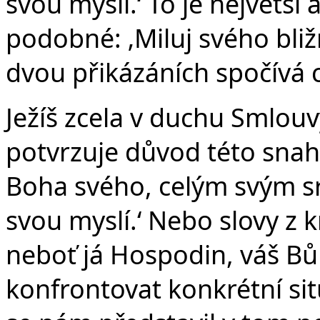
svou myslí.‘ To je největší
podobné: ‚Miluj svého bliž
dvou přikázáních spočívá c
Ježíš zcela v duchu Smlou
potvrzuje důvod této snahy
Boha svého, celým svým sr
svou myslí.‘ Nebo slovy z k
neboť já Hospodin, váš Bů
konfrontovat konkrétní si