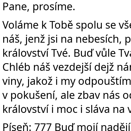
Pane, prosíme.
Voláme k Tobě spolu se vše
náš, jenž jsi na nebesích, 
království Tvé. Buď vůle Tvá
Chléb náš vezdejší dejž n
viny, jakož i my odpouští
v pokušení, ale zbav nás o
království i moc i sláva na
Píseň:
777 Buď mojí nadějí