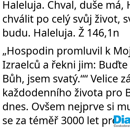
v
Haleluja. Chval, duše má
chválit po celý svůj život,
budu. Haleluja. Ž 146,1n
„Hospodin promluvil k Mojž
Izraelců a řekni jim: Buďte
Bůh, jsem svatý.““ Velice 
každodenního života pro Bo
dnes. Ovšem nejprve si m
se za téměř 3000 let prom