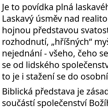
Je to povídka plná laskav
Laskavý úsměv nad realitou
hojnou představou svatost
rozhodnutí, „hříšných“ myš
nejednání - všeho, čeho se
se od lidského společenstv
to je i stažení se do osobn
Biblická představa je zásad
součástí společenství Boží