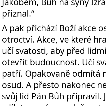
Jákobem, Bůh na syny Izra
přiznal.“
A pak přichází Boží akce o
otroctví. Akce, ve které hra
učí svatosti, aby před lid
otevřít budoucnost. Učí sv
patří. Opakovaně odmítá ne
osud. A přesto nakonec ne
svůj lid Pán Bůh připravil