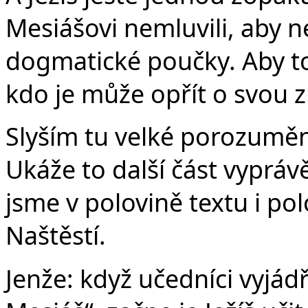
Mesiášovi nemluvili, aby ne
dogmatické poučky. Aby to „
kdo je může opřít o svou 
Slyším tu velké porozumění
Ukáže to další část vypráv
jsme v polovině textu i pol
Naštěstí.
Jenže: když učedníci vyjádři