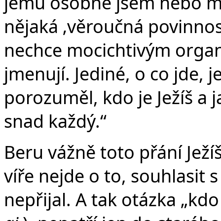
jemu osobně jsem nebo mo
nějaká ‚věroučná povinnost
nechce mocichtivým organiz
jmenují. Jediné, o co jde, 
porozuměl, kdo je Ježíš a 
snad každý.“
Beru vážně toto přání Ježí
víře nejde o to, souhlasit 
nepřijal. A tak otázka „kdo t