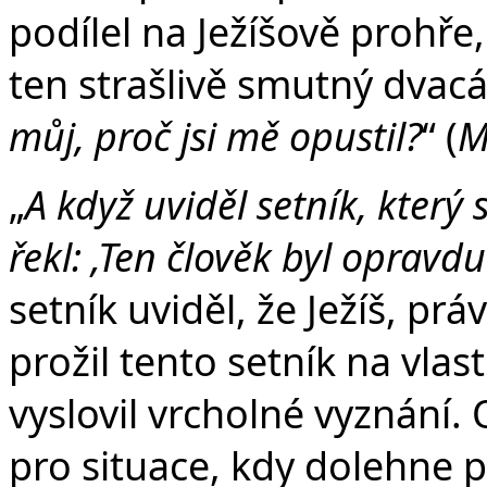
podílel na Ježíšově prohře,
ten strašlivě smutný dvacá
můj, proč jsi mě opustil?
“ (
M
„
A když uviděl setník, který 
řekl: ‚Ten člověk byl opravdu
setník uviděl, že Ježíš, pr
prožil tento setník na vla
vyslovil vrcholné vyznání.
pro situace, kdy dolehne p