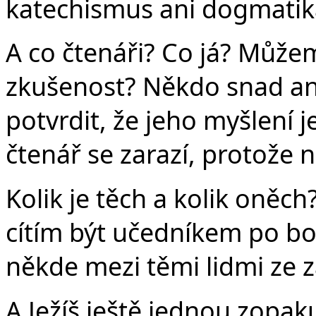
katechismus ani dogmatika,
A co čtenáři? Co já? Může
zkušenost? Někdo snad ano
potvrdit, že jeho myšlení je
čtenář se zarazí, protože n
Kolik je těch a kolik oněc
cítím být učedníkem po bo
někde mezi těmi lidmi ze 
A Ježíš ještě jednou zopak