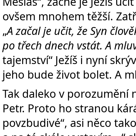
Mesiáš“, začne je Ježíš učit
ovšem mnohem těžší. Zatřese
„
A začal je učit, že Syn člo
po třech dnech vstát. A mlu
tajemství“ Ježíš i nyní skr
jeho bude život bolet. A m
Tak daleko v porozumění ne
Petr. Proto ho stranou kár
povzbudivé“, asi něco takov