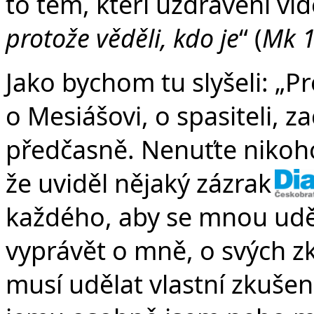
to těm, kteří uzdravení vi
protože věděli, kdo je
“ (
Mk 1
Jako bychom tu slyšeli: „
o Mesiášovi, o spasiteli, z
předčasně. Nenuťte nikoho
že uviděl nějaký zázrak n
každého, aby se mnou udě
vyprávět o mně, o svých z
musí udělat vlastní zkuše