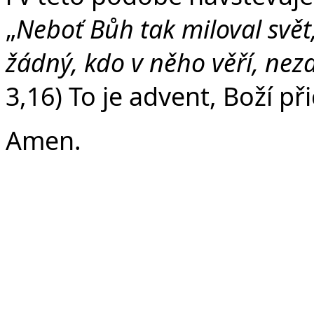
„
Neboť Bůh tak miloval svět
žádný, kdo v něho věří, neza
3,16) To je advent, Boží př
Amen.