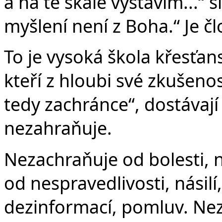
a na té skále vystavím...“ sl
myšlení není z Boha.“ Je člo
To je vysoká škola křesťans
kteří z hloubi své zkušenos
tedy zachránce“, dostávají 
nezahraňuje.
Nezachraňuje od bolesti, 
od nespravedlivosti, násilí
dezinformací, pomluv. Ne