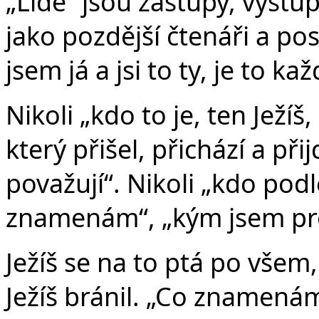
„Lidé“ jsou zástupy, vystup
jako pozdější čtenáři a pos
jsem já a jsi to ty, je to ka
Nikoli „kdo to je, ten Ježíš
který přišel, přichází a při
považují“. Nikoli „kdo podl
znamenám“, „kým jsem pro
Ježíš se na to ptá po všem
Ježíš bránil. „Co znamenám 