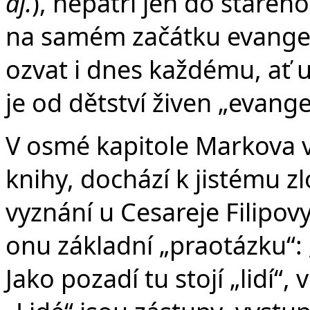
aj.
), nepatří jen do staréh
na samém začátku evangel
ozvat i dnes každému, ať u
je od dětství živen „evange
V osmé kapitole Markova v
knihy, dochází k jistému z
vyznání u Cesareje Filipov
onu základní „praotázku“: 
Jako pozadí tu stojí „lidí“, v