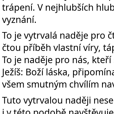
trápení. V nejhlubších hlu
vyznání.
To je vytrvalá naděje pro 
čtou příběh vlastní víry, tá
To je naděje pro nás, kteří 
Ježíš: Boží láska, připom
všem smutným chvílím na
Tuto vytrvalou naději nes
i v této podobě navštěvuje 