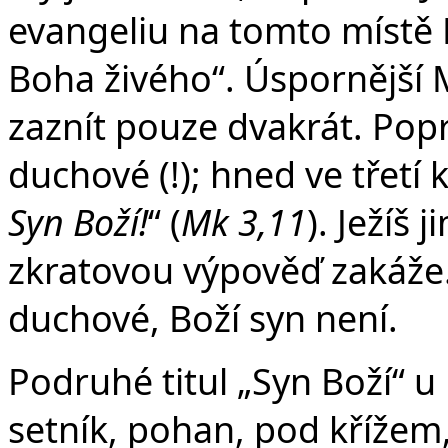
evangeliu na tomto místě Pet
Boha živého“. Úspornější M
zaznít pouze dvakrát. Popr
duchové (!); hned ve třetí k
Syn Boží!
“ (
Mk 3,11
). Ježíš
zkratovou výpověď zakáže. T
duchové, Boží syn není.
Podruhé titul „Syn Boží“ u 
setník, pohan, pod křížem,