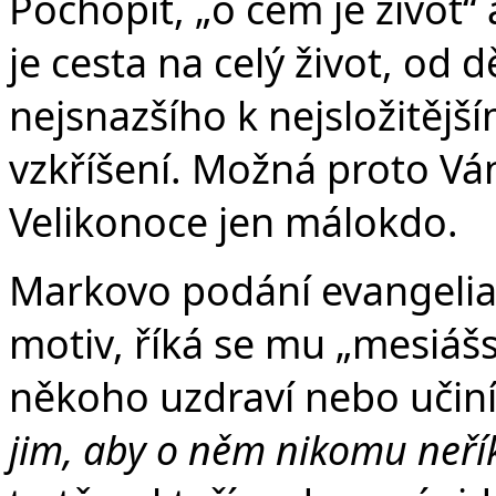
Pochopit, „o čem je život“ 
je cesta na celý život, od 
nejsnazšího k nejsložitějš
v 
vzkříšení. Možná proto Ván
Velikonoce jen málokdo.
Markovo podání evangelia v
motiv, říká se mu „mesiášsk
někoho uzdraví nebo učiní 
jim, aby o něm nikomu neřík