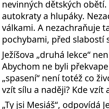
nevinných dětských obětí.
autokraty a hlupáky. Nez
válkami. A nezachraňuje t
pochybami, před slabostí s
Ježíšova „druhá lekce“ není
Abychom ne byli překvapen
„spasení“ není totéž co ži
vzít sílu a naději? Kde vzít
„Ty jsi Mesiáš“, odpovídá J