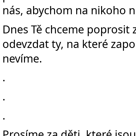
nás, abychom na nikoho n
Dnes Tě chceme poprosit za
odevzdat ty, na které zap
nevíme.
.
.
.
Prosíme za děti, které jso