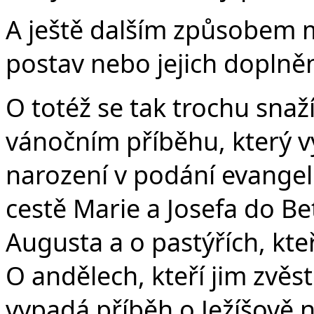
A ještě dalším způsobem 
postav nebo jejich doplněn
O totéž se tak trochu snaž
vánočním příběhu, který vy
narození v podání evangeli
cestě Marie a Josefa do Be
Augusta a o pastýřích, kteř
O andělech, kteří jim zvěst
vypadá příběh o Ježíšově 