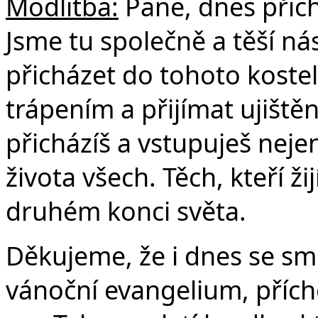
Če
Modlitba:
Pane, dnes přich
Jsme tu společně a těší ná
přicházet do tohoto kostel
trápením a přijímat ujištěn
přicházíš a vstupuješ neje
života všech. Těch, kteří žijí
druhém konci světa.
Děkujeme, že i dnes se smí
vánoční evangelium, přích