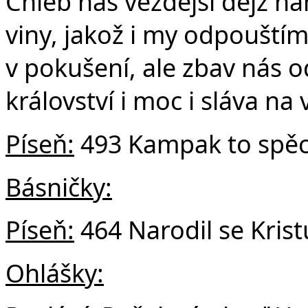
Chléb náš vezdejší dejž n
viny, jakož i my odpouští
v pokušení, ale zbav nás o
království i moc i sláva na
Píse
ň:
493 Kampak to spěc
Básničky:
Píseň:
464 Narodil se Kris
Ohlášky: