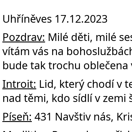
Fa
Uhříněves 17.12.2023
Pozdrav:
Milé děti, milé ses
vítám vás na bohoslužbách 
bude tak trochu oblečena 
Introit:
Lid, který chodí v t
nad těmi, kdo sídlí v zemi š
Píseň:
431 Navštiv nás, Kri