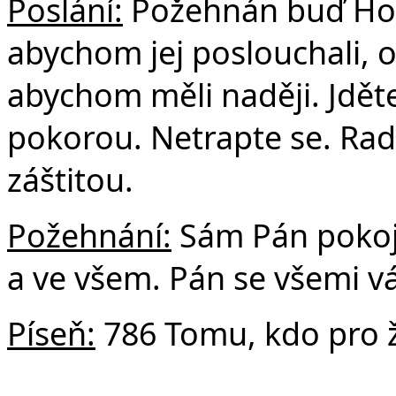
Poslání:
Požehnán buď Hos
abychom jej poslouchali, on
abychom měli naději. Jdět
pokorou. Netrapte se. Rad
záštitou.
Požehnání:
Sám Pán pokoje
a ve všem. Pán se všemi vá
Píseň:
786 Tomu, kdo pro ž