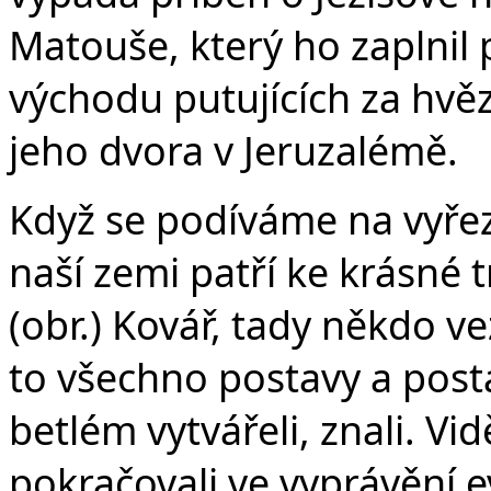
Matouše, který ho zaplnil
východu putujících za hvě
jeho dvora v Jeruzalémě.
Když se podíváme na vyřez
naší zemi patří ke krásné 
(obr.) Kovář, tady někdo ve
to všechno postavy a postavi
betlém vytvářeli, znali. Vi
pokračovali ve vyprávění ev