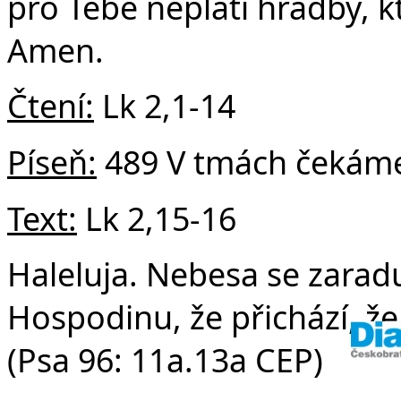
v 
pro Tebe neplatí hradby, k
Amen.
Čtení:
Lk 2,1-14
Píseň:
489 V tmách čekáme T
Text:
Lk 2,15-16
Haleluja. Nebesa se zaraduj
Hospodinu, že přichází, že 
(Psa 96: 11a.13a CEP)