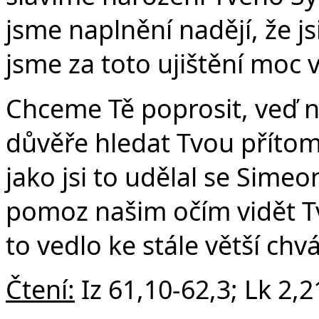
Če
jsme naplnění nadějí, že js
jsme za toto ujištění moc 
Chceme Tě poprosit, veď n
důvěře hledat Tvou přítom
jako jsi to udělal se Simeo
pomoz našim očím vidět T
to vedlo ke stále větší chv
Čtení:
Iz 61,10-62,3; Lk 2,2