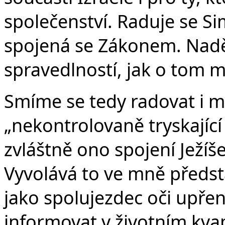
společenství. Raduje se S
spojená se Zákonem. Nadě
spravedlností, jak o tom ml
Smíme se tedy radovat i m
„nekontrolovaně tryskající 
zvláštně ono spojení Ježíš
Vyvolává to ve mně předst
jako spolujezdec oči upřen
informovat v životním kvap