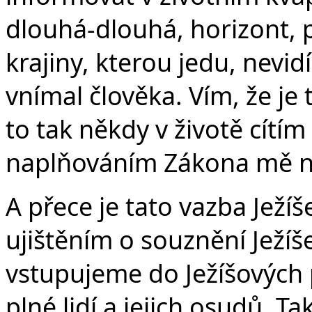
dlouhá-dlouhá, horizont, p
krajiny, kterou jedu, nevi
vnímal člověka. Vím, že je
to tak někdy v životě cítím
naplňováním Zákona mě na
A přece je tato vazba Ježíš
ujištěním o souznění Ježíš
vstupujeme do Ježíšových 
plné lidí a jejich osudů. Ta