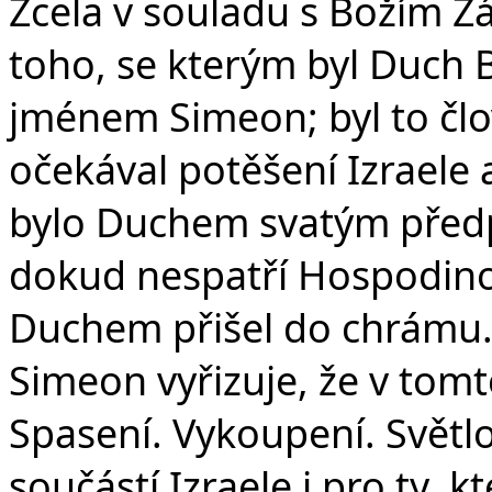
Zcela v souladu s Božím Zá
toho, se kterým byl Duch B
jménem Simeon; byl to člo
očekával potěšení Izraele 
bylo Duchem svatým předp
dokud nespatří Hospodino
Duchem přišel do chrámu.“
Simeon vyřizuje, že v tomt
Spasení. Vykoupení. Světlo
součástí Izraele i pro ty, 