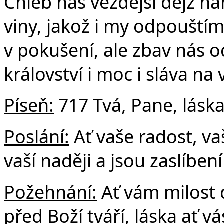
Chléb náš vezdejší dejž n
viny, jakož i my odpouští
v pokušení, ale zbav nás o
království i moc i sláva na
Píseň:
717 Tvá, Pane, lásk
Poslání:
Ať vaše radost, vaš
vaší naději a jsou zaslíbe
Požehnání:
Ať vám milost 
před Boží tváří, láska ať vá