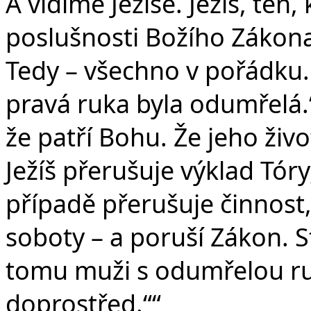
A vidíme Ježíše. Ježíš, ten,
poslušnosti Božího Zákona
Tedy – všechno v pořádku. 
pravá ruka byla odumřelá.“ 
že patří Bohu. Že jeho živo
Ježíš přerušuje výklad Tó
případě přerušuje činnost,
soboty – a poruší Zákon. S
tomu muži s odumřelou ru
doprostřed.““