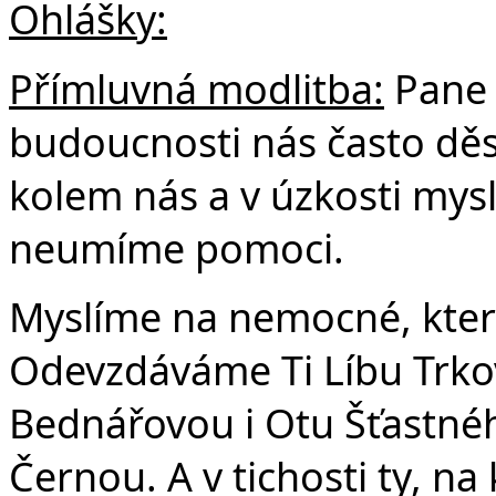
Ohlášky:
Přímluvná modlitba:
Pane 
budoucnosti nás často děs
kolem nás a v úzkosti myslí
neumíme pomoci.
Myslíme na nemocné, kte
Odevzdáváme Ti Líbu Trko
Bednářovou i Otu Šťastného
Černou. A v tichosti ty, n