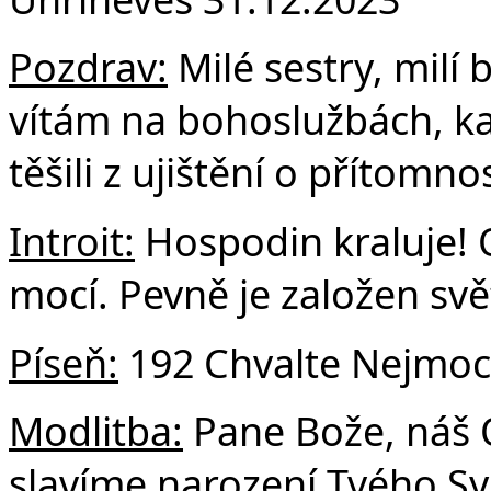
Fa
Pozdrav:
Milé sestry, milí b
vítám na bohoslužbách, k
těšili z ujištění o přítomno
Introit:
Hospodin kraluje! O
mocí. Pevně je založen svět
Píse
ň:
192 Chvalte Nejmoc
Modlitba:
Pane Bože, náš O
slavíme narození Tvého Syn