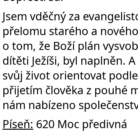
Jsem vděčný za evangelisto
přelomu starého a nového
o tom, že Boží plán vysvo
dítěti Ježíši, byl naplněn. 
svůj život orientovat pod
přijetím člověka z pouhé m
nám nabízeno společenství
Píse
ň:
620 Moc předivná