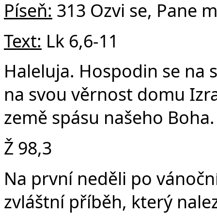
Píse
ň:
313 Ozvi se, Pane m
Text:
Lk 6,6-11
v
Haleluja. Hospodin se na 
na svou věrnost domu Izra
země spásu našeho Boha. 
Ž 98,3
Na první neděli po vánoční
zvláštní příběh, který nal