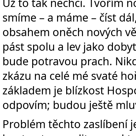
Už to tak nechci. Tvořím 
smíme – a máme – číst dál,
obsahem oněch nových věc
pást spolu a lev jako doby
bude potravou prach. Nikd
zkázu na celé mé svaté hoř
základem je blízkost Hospo
odpovím; budou ještě mluvi
Problém těchto zaslíbení je