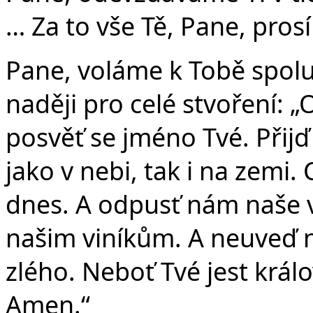
… Za to vše Tě, Pane, pros
Pane, voláme k Tobě spolu 
naději pro celé stvoření: „
posvěť se jméno Tvé. Přijď
jako v nebi, tak i na zemi.
dnes. A odpusť nám naše v
našim viníkům. A neuveď n
zlého. Neboť Tvé jest králo
Amen.“