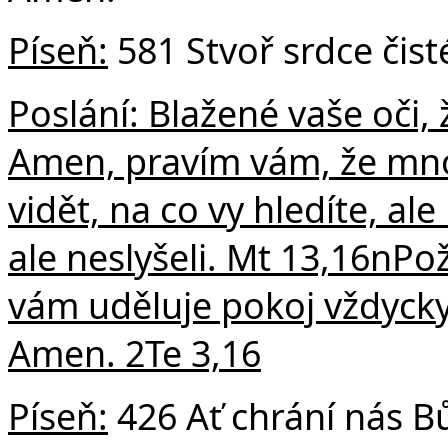
Píseň:
581 Stvoř srdce čist
Poslání: Blažené vaše oči, ž
Amen, pravím vám, že mnozí
vidět, na co vy hledíte, ale 
ale neslyšeli.
Mt 13,16n
Pož
vám uděluje pokoj vždycky
Amen. 2Te 3,16
Píseň:
426 Ať chrání nás B