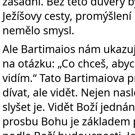
zásadní. Bez této důvěry 
Ježíšovy cesty, promýšlení
nemělo smysl.
Ale Bartimaios nám ukazuj
na otázku: „Co chceš, abych
vidím.“ Tato Bartimaiova p
dívat, ale vidět. Nejen na
slyšet je. Vidět Boží jedná
prosbu Bohu je základem p