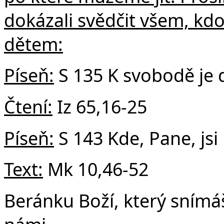
dokázali svědčit všem, kdo
dětem:
Píseň:
S 135 K svobodě je 
v
Čtení:
Iz 65,16-25
Píse
ň:
S 143 Kde, Pane, jsi
Text:
Mk 10,46-52
Beránku Boží, který snímáš