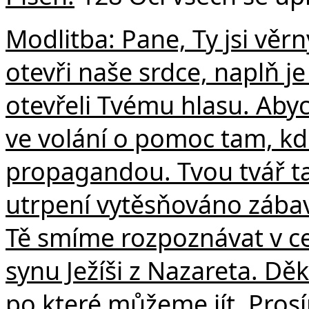
Č
Modlitba: Pane, Ty jsi věr
otevři naše srdce, naplň 
otevřeli Tvému hlasu. Abych
ve volání o pomoc tam, k
propagandou. Tvou tvář ta
utrpení vytěsňováno záb
Tě smíme rozpoznávat v ce
synu Ježíši z Nazareta. Dě
po které můžeme jít. Pros