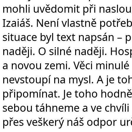
mohli uvědomit při naslouc
Izaiáš. Není vlastně potřeb
situace byl text napsán – p
naději. O silné naději. Ho
a novou zemi. Věci minul
nevstoupí na mysl. A je t
připomínat. Je toho hodně,
sebou táhneme a ve chvíli 
přes veškerý náš odpor urč