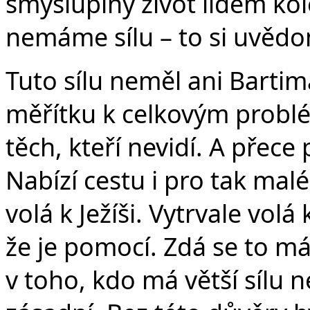
smysluplný život lidem ko
nemáme sílu – to si uvědo
Tuto sílu neměl ani Bartim
měřítku k celkovým probl
těch, kteří nevidí. A přece
Nabízí cestu i pro tak mal
volá k Ježíši. Vytrvale vol
že je pomocí. Zdá se to mál
v toho, kdo má větší sílu ne