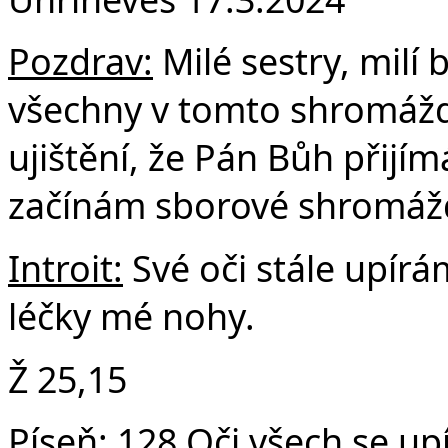
Fa
Pozdrav:
Milé sestry, milí b
všechny v tomto shromáždě
ujištění, že Pán Bůh přijí
začínám sborové shromáž
Introit:
Své oči stále upírá
léčky mé nohy.
Ž 25,15
Píse
ň:
128 Oči všech se upí