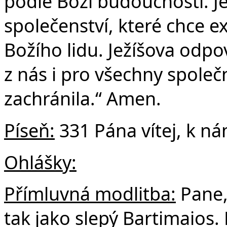
podle Boží budoucnosti. J
společenství, které chce e
Božího lidu. Ježíšova odp
z nás i pro všechny společn
zachránila.“ Amen.
Píse
ň:
331 Pána vítej, k ná
Ohlášky:
Přímluvná modlitba:
Pane,
tak jako slepý Bartimaios.