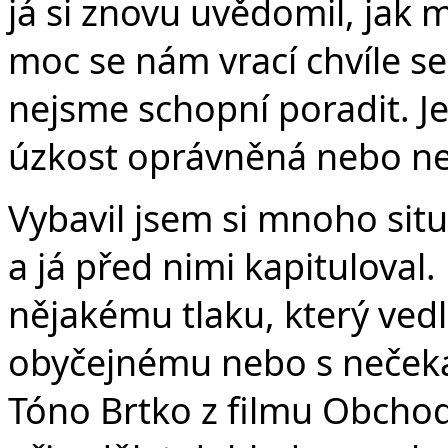
já si znovu uvědomil, jak 
moc se nám vrací chvíle selh
nejsme schopní poradit. Je 
úzkost oprávněná nebo ne
Vybavil jsem si mnoho situa
a já před nimi kapituloval.
nějakému tlaku, který vedl
obyčejnému nebo s nečeka
Tóno Brtko z filmu Obchod 