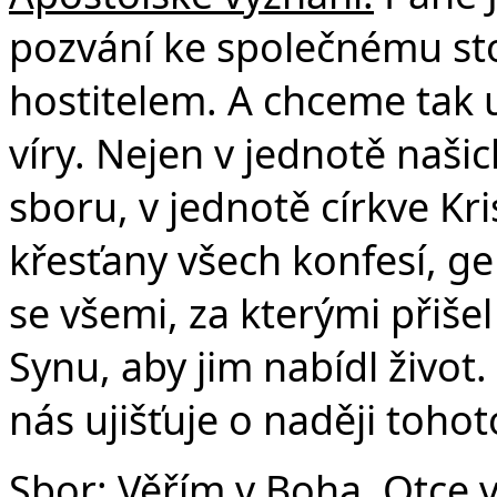
pozvání ke společnému stol
hostitelem. A chceme tak 
víry. Nejen v jednotě naši
sboru, v jednotě církve Kri
křesťany všech konfesí, ge
se všemi, za kterými přiše
Synu, aby jim nabídl život.
nás ujišťuje o naději tohot
Sbor: Věřím v Boha, Otce 