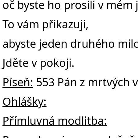
oč byste ho prosili v mém
To vám přikazuji,
abyste jeden druhého milo
Jděte v pokoji.
Píseň:
553 Pán z mrtvých v
Ohlášky:
Přímluvná modlitba: