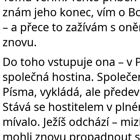
znám jeho konec, vím o Bo
– a přece to zažívám s on
znovu.
Do toho vstupuje ona – v
společná hostina. Společens
Písma, vykládá, ale předev
Stává se hostitelem v plné
mívalo. Ježíš odchází – miz
mohli znovu propadnout s