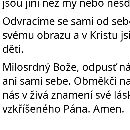
jsou jiní než my nebo nesdí
Odvracíme se sami od sebe,
svému obrazu a v Kristu js
děti.
Milosrdný Bože, odpusť n
ani sami sebe. Obměkči 
nás v živá znamení své lás
vzkříšeného Pána. Amen.