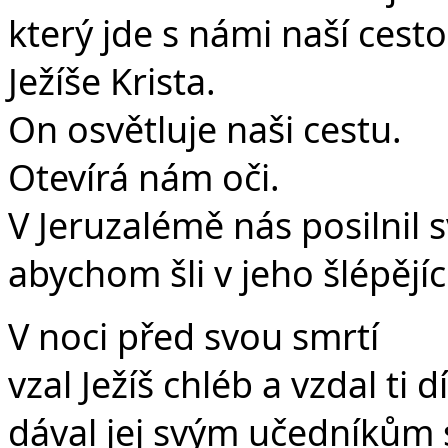
který jde s námi naší cesto
Ježíše Krista.
On osvětluje naši cestu.
Otevírá nám oči.
V Jeruzalémě nás posilnil 
abychom šli v jeho šlépějíc
V noci před svou smrtí
vzal Ježíš chléb a vzdal ti d
dával jej svým učedníkům s