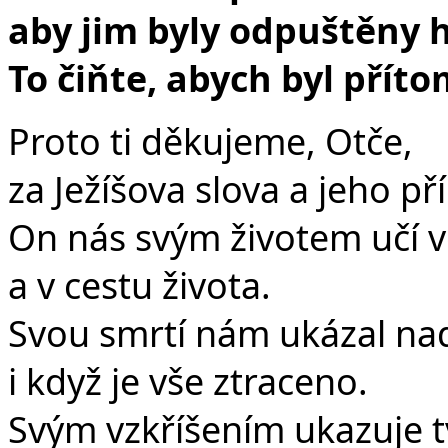
aby jim byly odpuštěny h
To čiňte, abych byl přít
Proto ti děkujeme, Otče,
za Ježíšova slova a jeho pří
On nás svým životem učí vě
a v cestu života.
Svou smrtí nám ukázal nadě
i když je vše ztraceno.
Svým vzkříšením ukazuje t