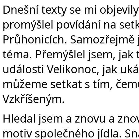
v
Dnešní texty se mi objevil
promýšlel povídání na set
Průhonicích. Samozřejmě 
téma. Přemýšlel jsem, jak t
události Velikonoc, jak uká
můžeme setkat s tím, čem
Vzkříšeným.
Hledal jsem a znovu a zno
motiv společného jídla. Sn