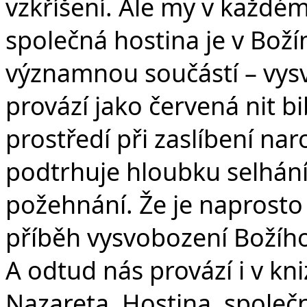
vzkříšení. Ale my v každé
společná hostina je v Boží
významnou součástí – vysv
provází jako červená nit bi
prostředí při zaslíbení n
podtrhuje hloubku selhání J
požehnání. Že je naprosto
příběh vysvobození Božího 
A odtud nás provází i v kn
Nazareta. Hostina, společn