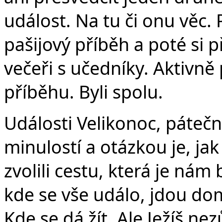
událost. Na tu či onu věc. P
pašijový příběh a poté si 
večeři s učedníky. Aktivně
příběhu. Byli spolu.
Události Velikonoc, páteční
minulostí a otázkou je, jak
zvolili cestu, která je nám 
kde se vše událo, jdou domů
Kde se dá žít. Ale Ježíš ne