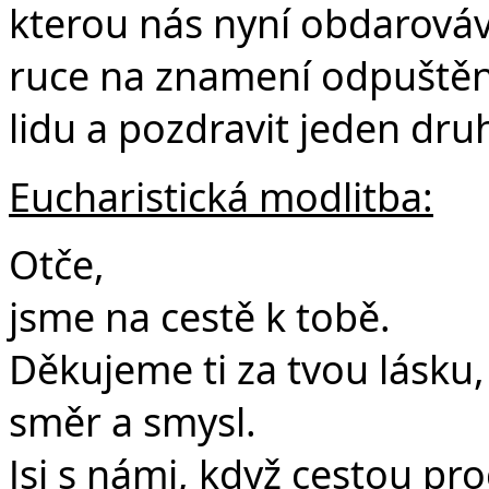
kterou nás nyní obdarová
ruce na znamení odpuštění,
lidu a pozdravit jeden dru
Eucharistická modlitba:
Otče,
jsme na cestě k tobě.
Děkujeme ti za tvou lásku
směr a smysl.
Jsi s námi, když cestou p