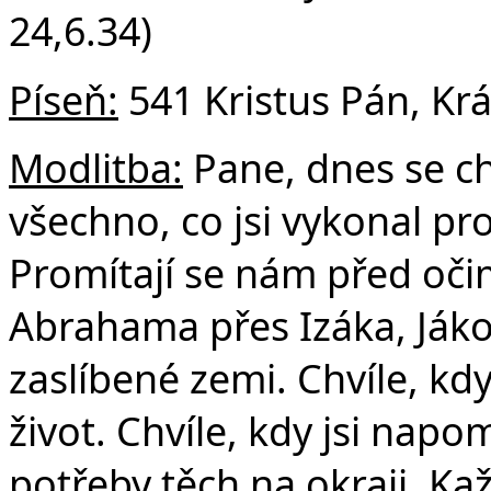
24,6.34)
Píseň:
541 Kristus Pán, Krá
Modlitba:
Pane, dnes se ch
všechno, co jsi vykonal pro
Promítají se nám před očim
Abrahama přes Izáka, Jáko
zaslíbené zemi. Chvíle, kdy 
život. Chvíle, kdy jsi nap
potřeby těch na okraji. Ka