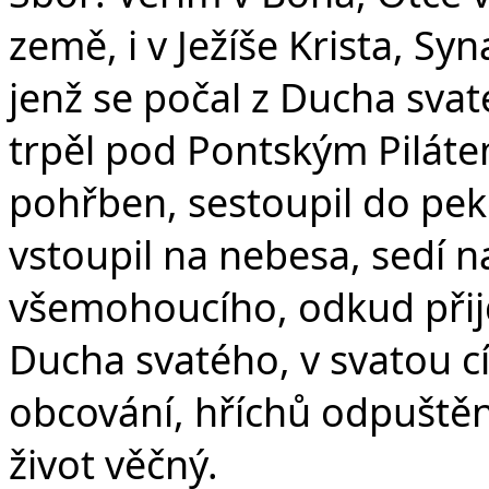
země, i v Ježíše Krista, S
jenž se počal z Ducha svat
trpěl pod Pontským Pilátem
pohřben, sestoupil do peke
vstoupil na nebesa, sedí n
všemohoucího, odkud přijd
Ducha svatého, v svatou c
obcování, hříchů odpuštění
život věčný.