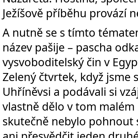
Ježíšově příběhu provází n
A nutně se s tímto tématem
název pašije – pascha odk
vysvoboditelský čin v Egyp
Zelený čtvrtek, když jsme 
Uhříněvsi a podávali si vz
vlastně dělo v tom malém k
skutečně nebylo pohnout s
ani přesvědčit jeden druh