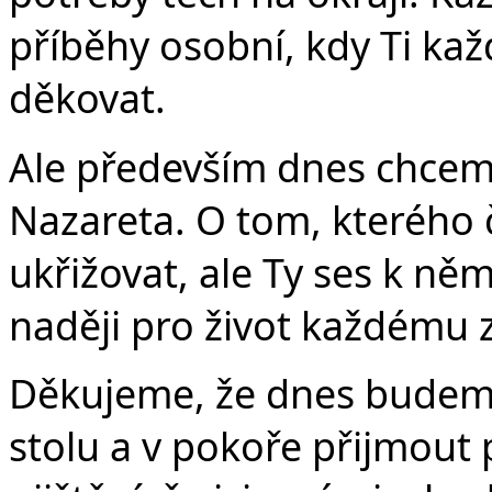
Č
příběhy osobní, kdy Ti k
děkovat.
Ale především dnes chceme 
Nazareta. O tom, kterého 
ukřižovat, ale Ty ses k němu 
naději pro život každému 
Děkujeme, že dnes budeme
stolu a v pokoře přijmout 