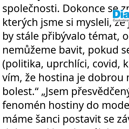
společnosti. Dokonce se zn
kterých jsme si mysleli, že
by stále přibývalo témat, o
nemůžeme bavit, pokud s
(politika, uprchlíci, covid,
vím, že hostina je dobrou 
bolest.“ „Jsem přesvědčen
fenomén hostiny do moderní
máme šanci postavit se 