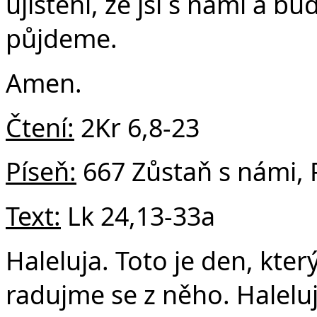
ujištění, že jsi s námi a 
půjdeme.
Amen.
Čtení:
2Kr 6,8-23
Píseň:
667 Zůstaň s námi, 
Text:
Lk 24,13-33a
Haleluja. Toto je den, kter
radujme se z něho. Haleluj