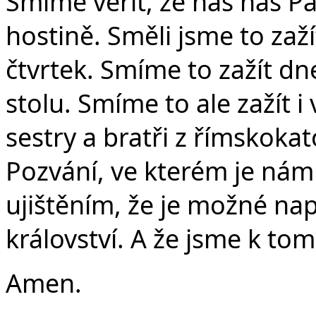
Smíme věřit, že nás náš P
hostině. Směli jsme to zaž
čtvrtek. Smíme to zažít d
stolu. Smíme to ale zažít i
sestry a bratři z římskokat
Pozvání, ve kterém je nám
ujištěním, že je možné na
království. A že jsme k tom
Amen.