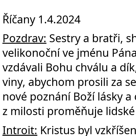
F
Říčany 1.4.2024
Pozdrav:
Sestry a bratři, s
velikonoční ve jménu Pána
vzdávali Bohu chválu a dí
viny, abychom prosili za s
nové poznání Boží lásky a 
z milosti proměňuje lidské
Introit:
Kristus byl vzkříšen