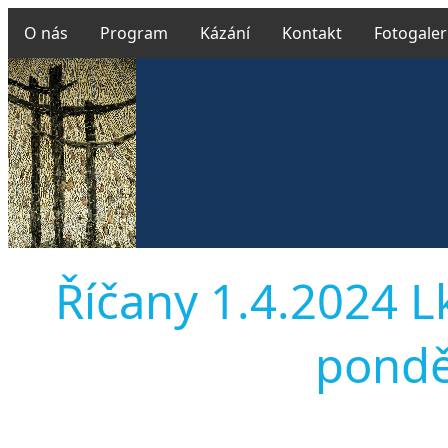
O nás
Program
Kázání
Kontakt
Fotogaler
Říčany 1.4.2024 L
ponděl