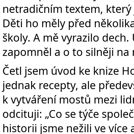
netradičním textem, který j
Děti ho měly před několik
školy. A mě vyrazilo dech.
zapomněl a o to silněji na
Četl jsem úvod ke knize H
jednak recepty, ale předev
k vytváření mostů mezi li
odcituji: „Co se týče spol
historii jsme nežili ve víc