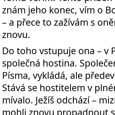
znám jeho konec, vím o Bo
– a přece to zažívám s on
znovu.
Do toho vstupuje ona – v
společná hostina. Společens
Písma, vykládá, ale předev
Stává se hostitelem v plné
mívalo. Ježíš odchází – miz
mohli znovu propadnout s