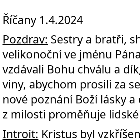
F
Říčany 1.4.2024
Pozdrav:
Sestry a bratři, s
velikonoční ve jménu Pána
vzdávali Bohu chválu a dí
viny, abychom prosili za s
nové poznání Boží lásky a 
z milosti proměňuje lidské
Introit:
Kristus byl vzkříšen