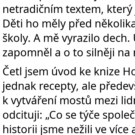
netradičním textem, který j
Děti ho měly před několik
školy. A mě vyrazilo dech.
zapomněl a o to silněji na
Četl jsem úvod ke knize H
jednak recepty, ale předev
k vytváření mostů mezi li
odcituji: „Co se týče spol
historii jsme nežili ve víc