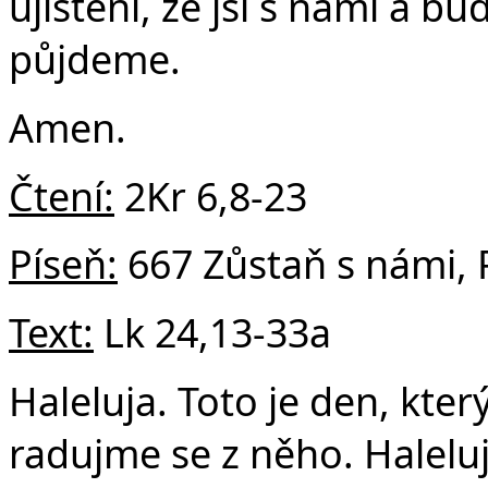
ujištění, že jsi s námi a 
půjdeme.
Amen.
Čtení:
2Kr 6,8-23
Píseň:
667 Zůstaň s námi, 
Text:
Lk 24,13-33a
Haleluja. Toto je den, kter
radujme se z něho. Haleluj