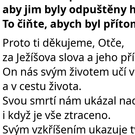
aby jim byly odpuštěny h
To čiňte, abych byl přít
Proto ti děkujeme, Otče,
za Ježíšova slova a jeho pří
On nás svým životem učí vě
a v cestu života.
Svou smrtí nám ukázal nadě
i když je vše ztraceno.
Svým vzkříšením ukazuje t