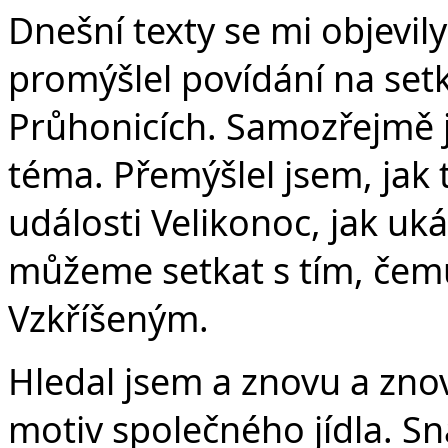
v
Dnešní texty se mi objevil
promýšlel povídání na set
Průhonicích. Samozřejmě 
téma. Přemýšlel jsem, jak t
události Velikonoc, jak uká
můžeme setkat s tím, čem
Vzkříšeným.
Hledal jsem a znovu a zno
motiv společného jídla. Sn