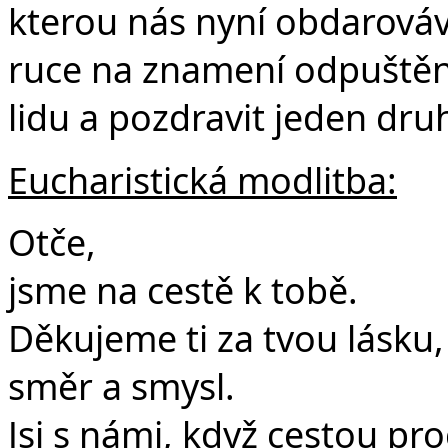
kterou nás nyní obdarová
ruce na znamení odpuštění,
lidu a pozdravit jeden dru
Eucharistická modlitba:
Otče,
jsme na cestě k tobě.
Děkujeme ti za tvou lásku
směr a smysl.
Jsi s námi, když cestou p