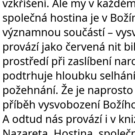
vzkříšení. Ale my v každé
společná hostina je v Boží
významnou součástí – vysv
provází jako červená nit bi
prostředí při zaslíbení n
podtrhuje hloubku selhání J
požehnání. Že je naprosto
příběh vysvobození Božího 
A odtud nás provází i v kn
Nazareta. Hostina, společn