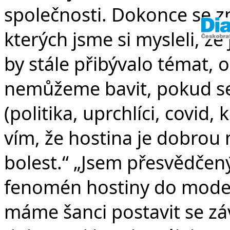
společnosti. Dokonce se zn
kterých jsme si mysleli, že
by stále přibývalo témat, o
nemůžeme bavit, pokud s
(politika, uprchlíci, covid,
vím, že hostina je dobrou 
bolest.“ „Jsem přesvědčen
fenomén hostiny do moderní
máme šanci postavit se 