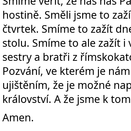
Smíme věřit, že nás náš P
hostině. Směli jsme to zaž
čtvrtek. Smíme to zažít d
stolu. Smíme to ale zažít i
sestry a bratři z římskokat
Pozvání, ve kterém je nám
ujištěním, že je možné na
království. A že jsme k tom
Amen.