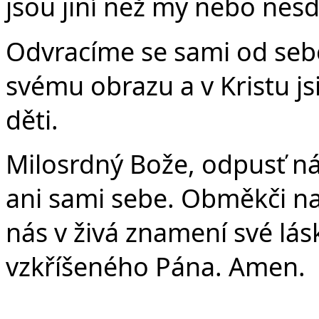
jsou jiní než my nebo nesdí
Odvracíme se sami od sebe,
svému obrazu a v Kristu js
děti.
Milosrdný Bože, odpusť n
ani sami sebe. Obměkči 
nás v živá znamení své lás
vzkříšeného Pána. Amen.