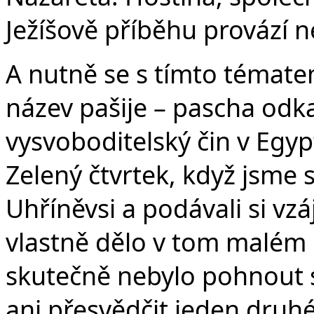
Ježíšově příběhu provází n
A nutně se s tímto tématem
název pašije – pascha odk
vysvoboditelský čin v Egyp
Zelený čtvrtek, když jsme 
Uhříněvsi a podávali si vz
vlastně dělo v tom malém k
skutečně nebylo pohnout s
ani přesvědčit jeden druh