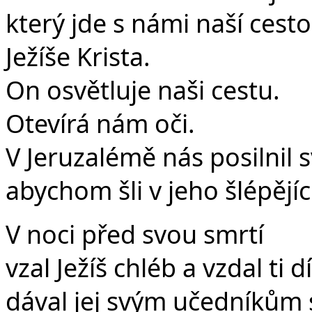
který jde s námi naší cesto
Ježíše Krista.
On osvětluje naši cestu.
Otevírá nám oči.
V Jeruzalémě nás posilnil 
abychom šli v jeho šlépějíc
V noci před svou smrtí
vzal Ježíš chléb a vzdal ti d
dával jej svým učedníkům s