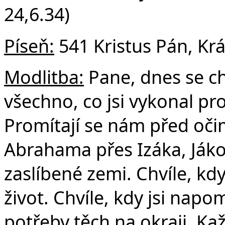
24,6.34)
Píseň:
541 Kristus Pán, Krá
Modlitba:
Pane, dnes se ch
všechno, co jsi vykonal pro
Promítají se nám před očim
Abrahama přes Izáka, Jáko
zaslíbené zemi. Chvíle, kdy 
život. Chvíle, kdy jsi nap
potřeby těch na okraji. Ka