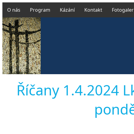
O nás
Program
Kázání
Kontakt
Fotogaler
Říčany 1.4.2024 L
ponděl