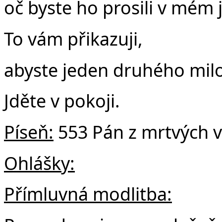
oč byste ho prosili v mém
To vám přikazuji,
abyste jeden druhého milo
Jděte v pokoji.
Píseň:
553 Pán z mrtvých v
Ohlášky:
Přímluvná modlitba: