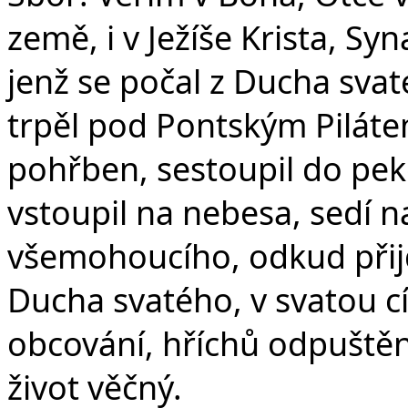
země, i v Ježíše Krista, S
jenž se počal z Ducha svat
trpěl pod Pontským Pilátem
pohřben, sestoupil do peke
vstoupil na nebesa, sedí n
všemohoucího, odkud přijd
Ducha svatého, v svatou c
obcování, hříchů odpuštění
život věčný.