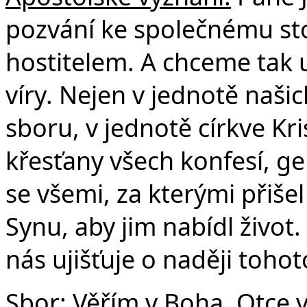
pozvání ke společnému stol
hostitelem. A chceme tak 
víry. Nejen v jednotě naši
sboru, v jednotě církve Kri
křesťany všech konfesí, ge
se všemi, za kterými přiše
Synu, aby jim nabídl život.
nás ujišťuje o naději tohot
Sbor: Věřím v Boha, Otce 