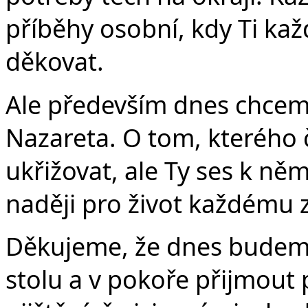
Č
příběhy osobní, kdy Ti k
děkovat.
Ale především dnes chceme 
Nazareta. O tom, kterého 
ukřižovat, ale Ty ses k němu 
naději pro život každému 
Děkujeme, že dnes budeme
stolu a v pokoře přijmout 