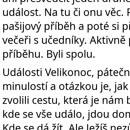
událost. Na tu či onu věc. P
pašijový příběh a poté si 
večeři s učedníky. Aktivně
příběhu. Byli spolu.
Události Velikonoc, páteční
minulostí a otázkou je, jak
zvolili cestu, která je nám 
kde se vše událo, jdou domů
Kde se dá žít. Ale Ježíš ne