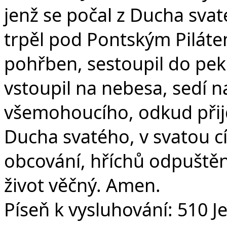
jenž se počal z Ducha svat
trpěl pod Pontským Pilátem
pohřben, sestoupil do peke
vstoupil na nebesa, sedí n
všemohoucího, odkud přijd
Ducha svatého, v svatou c
obcování, hříchů odpuštění
život věčný. Amen.
Píseň k vysluhování: 510 J