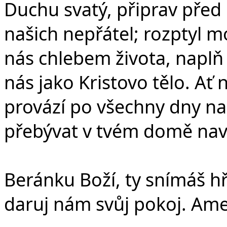
Duchu svatý, připrav před 
našich nepřátel; rozptyl m
nás chlebem života, naplň
nás jako Kristovo tělo. Ať
provází po všechny dny n
přebývat v tvém domě nav
Beránku Boží, ty snímáš hř
daruj nám svůj pokoj. Am