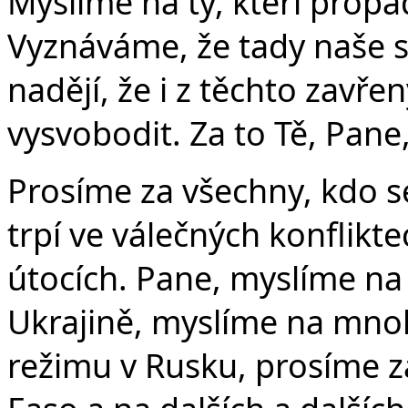
Myslíme na ty, kteří propadl
Vyznáváme, že tady naše sí
nadějí, že i z těchto zavř
vysvobodit. Za to Tě, Pane
Prosíme za všechny, kdo se
trpí ve válečných konflikte
útocích. Pane, myslíme na l
Ukrajině, myslíme na mnohé
režimu v Rusku, prosíme z