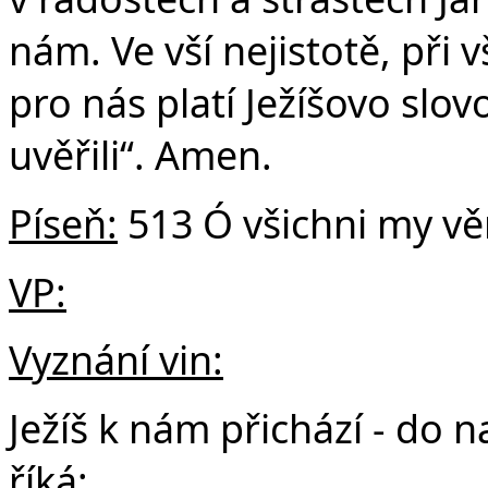
nám. Ve vší nejistotě, při 
pro nás platí Ježíšovo slovo
uvěřili“. Amen.
Píseň:
513 Ó všichni my vě
VP:
Vyznání vin:
Ježíš k nám přichází - do 
říká: