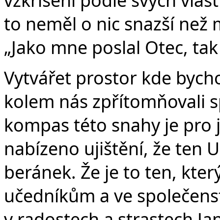
to neměl o nic snazší než m
„Jako mne poslal Otec, tak
Vytvářet prostor kde byc
kolem nás zpřítomňovali s
kompas této snahy je pro 
nabízeno ujištění, že ten 
beránek. Že je to ten, kte
učedníkům a ve společenstv
v radostech a strastech Jan