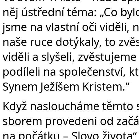
něj ústřední téma: „Co bylo
jsme na vlastní oči viděli,
naše ruce dotýkaly, to zvě
viděli a slyšeli, zvěstujem
podíleli na společenství,
Synem Ježíšem Kristem.“
Když nasloucháme těmto s
sborem provedeni od začát
na počátku – Slovo života“