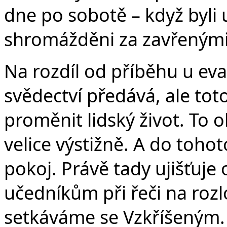
v
dne po sobotě – když byli 
shromážděni za zavřenými
Na rozdíl od příběhu u ev
svědectví předává, ale tot
proměnit lidský život. To 
velice výstižně. A do toho
pokoj. Právě tady ujišťuje o
učedníkům při řeči na roz
setkáváme se Vzkříšeným.