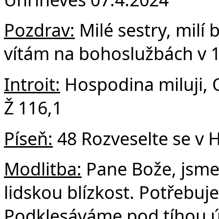
F
Pozdrav:
Milé sestry, milí b
vítám na bohoslužbách v 1.
Introit:
Hospodina miluji, O
Ž 116,1
Píseň:
48 Rozveselte se v
Modlitba:
Pane Bože, jsme 
lidskou blízkost. Potřebuj
Podklesáváme pod tíhou ú