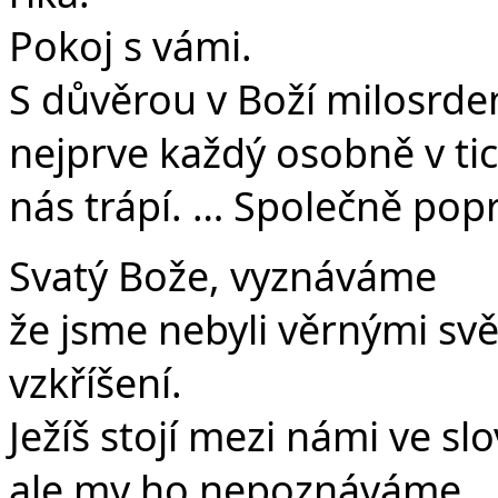
Pokoj s vámi.
S důvěrou v Boží milosrden
nejprve každý osobně v ti
nás trápí. … Společně po
Svatý Bože, vyznáváme
že jsme nebyli věrnými sv
vzkříšení.
Ježíš stojí mezi námi ve slo
ale my ho nepoznáváme.