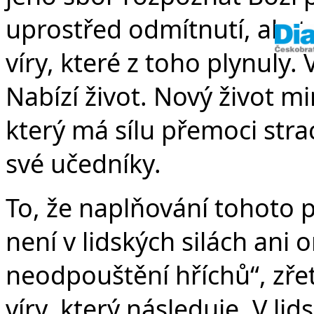
uprostřed odmítnutí, ale 
víry, které z toho plynuly.
Nabízí život. Nový život m
který má sílu přemoci strac
své učedníky.
To, že naplňování tohoto po
není v lidských silách ani
neodpouštění hříchů“, zře
víry, který následuje. V lid