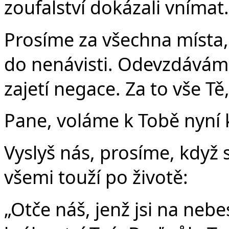
zoufalství dokázali vnímat
Prosíme za všechna místa, 
do nenávisti. Odevzdáváme T
zajetí negace. Za to vše Tě
Pane, voláme k Tobě nyní k
Vyslyš nás, prosíme, když
všemi touží po životě:
„Otče náš, jenž jsi na nebe