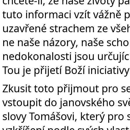
chcete-li, že naše životy p
tuto informaci vzít vážně p
uzavřené strachem ze všeho
ne naše názory, naše scho
nedokonalosti jsou určují
Tou je přijetí Boží iniciativ
Zkusit toto přijmout pro 
vstoupit do janovského svět
slovy Tomášovi, který pro 
vzkříšení podle svých vlas