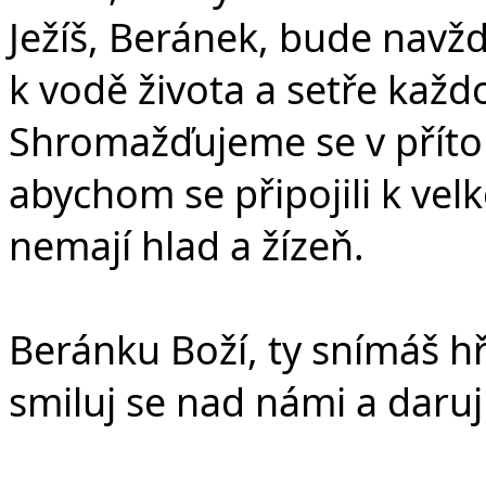
Ježíš, Beránek, bude navž
k vodě života a setře každ
Shromažďujeme se v přítom
abychom se připojili k vel
nemají hlad a žízeň.
Beránku Boží, ty snímáš hř
smiluj se nad námi a daruj