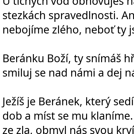
U tichých vod obnovuješ n
stezkách spravedlnosti. Ani
nebojíme zlého, neboť ty j
Beránku Boží, ty snímáš hř
smiluj se nad námi a dej n
Ježíš je Beránek, který se
dob a míst se mu klaníme. 
ze zla, obmyl nás svou krv