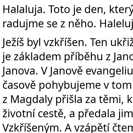
Halaluja. Toto je den, kter
radujme se z něho. Haleluj
Ježíš byl vzkříšen. Ten ukř
je základem příběhu z Janov
Janova. V Janově evangeliu
časově pohybujeme v tom
z Magdaly přišla za těmi, k
životní cestě, a předala ji
Vzkříšeným. A vzápětí čte