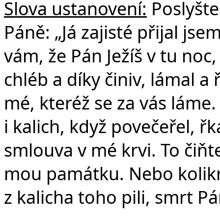
Slova ustanovení:
Poslyšte
Páně: „Já zajisté přijal js
vám, že Pán Ježíš v tu noc,
chléb a díky činiv, lámal a 
mé, kteréž se za vás láme
i kalich, když povečeřel, řk
smlouva v mé krvi. To čiňte,
mou památku. Nebo kolikrát
z kalicha toho pili, smrt P