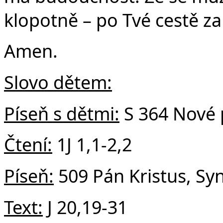
Č
klopotně – po Tvé cestě z
Amen.
Slovo dětem:
Píseň s dětmi:
S 364 Nové 
Čtení:
1J 1,1-2,2
Píseň:
509 Pán Kristus, Sy
Text:
J 20,19-31