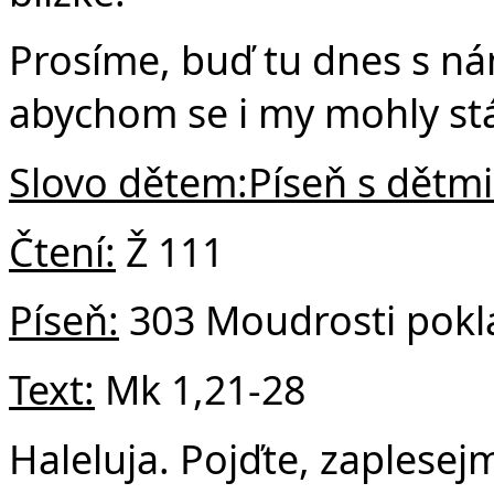
Prosíme, buď tu dnes s ná
abychom se i my mohly stá
Slovo dětem:
Píseň s dětmi
Čtení:
Ž 111
Píseň:
303 Moudrosti pokl
Text:
Mk 1,21-28
Haleluja. Pojďte, zaplese