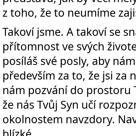
Č
z toho, že to neumíme zajis
Takoví jsme. A takoví se 
přítomnost ve svých život
posíláš své posly, aby ná
především za to, že jsi za
nám pozvání do prostoru T
že nás Tvůj Syn učí rozpo
okolnostem navzdory. Navz
blízké.