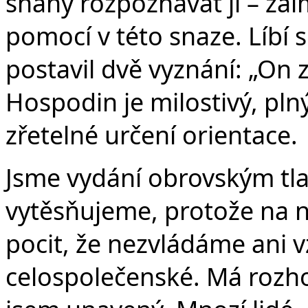
snahy rozpoznávat ji – žal
pomocí v této snaze. Líbí s
postavil dvě vyznání: „On 
Hospodin je milostivý, pln
zřetelné určení orientace.
Jsme vydání obrovským tl
vytěsňujeme, protože na
pocit, že nezvládáme ani 
celospolečenské. Má rozhodn