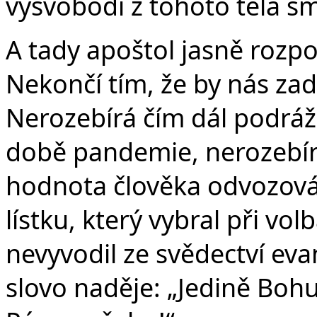
vysvobodí z tohoto těla sm
A tady apoštol jasně rozp
Nekončí tím, že by nás zad
Nerozebírá čím dál podrážd
době pandemie, nerozebírá
hodnota člověka odvozov
lístku, který vybral při vo
nevyvodil ze svědectví eva
slovo naděje: „Jedině Bohu 