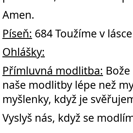
Amen.
Píseň:
684 Toužíme v lásce ž
Ohlášky:
Přímluvná modlitba:
Bože 
naše modlitby lépe než my
myšlenky, když je svěřuje
Vyslyš nás, když se modlí