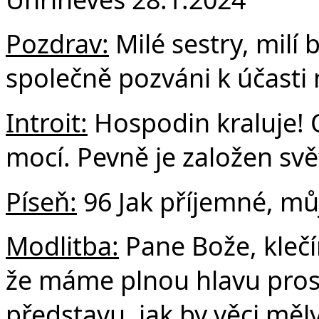
F
Pozdrav:
Milé sestry, milí b
společně pozváni k účasti n
Introit:
Hospodin kraluje! O
mocí. Pevně je založen svět
Píseň:
96 Jak příjemné, mů
Modlitba:
Pane Bože, kleč
že máme plnou hlavu pros
představu, jak by věci měl