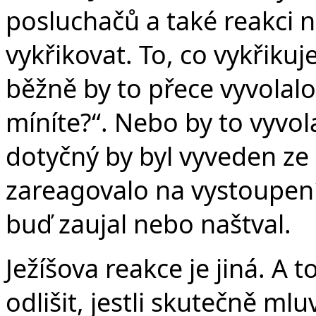
posluchačů a také reakci n
vykřikovat. To, co vykřikuje
běžně by to přece vyvolalo
míníte?“. Nebo by to vyvol
dotyčný by byl vyveden ze
zareagovalo na vystoupení
buď zaujal nebo naštval.
Ježíšova reakce je jiná. A 
odlišit, jestli skutečně ml