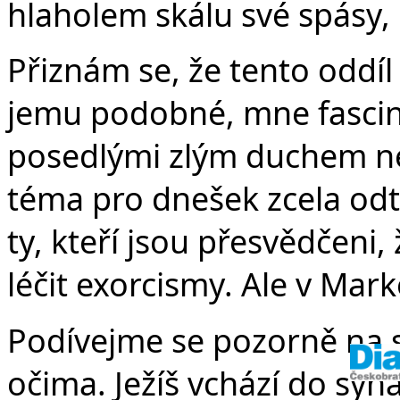
v
hlaholem skálu své spásy, 
Přiznám se, že tento oddíl
jemu podobné, mne fascinuj
posedlými zlým duchem ne
téma pro dnešek zcela odt
ty, kteří jsou přesvědčeni
léčit exorcismy. Ale v Mark
Podívejme se pozorně na 
očima. Ježíš vchází do syn