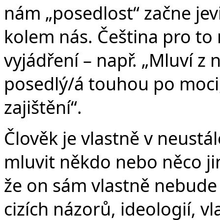
nám „posedlost“ začne jevit 
kolem nás. Čeština pro to
vyjádření – např. „Mluví z n
posedlý/á touhou po moci
zajištění“.
Člověk je vlastně v neustá
mluvit někdo nebo něco ji
že on sám vlastně nebude 
cizích názorů, ideologií, v