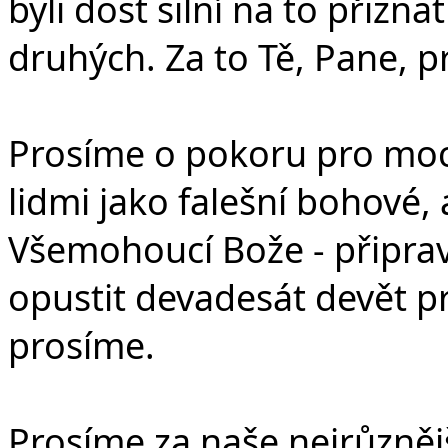
byli dost silní na to přizna
druhých. Za to Tě, Pane, p
Prosíme o pokoru pro moc
lidmi jako falešní bohové, a
Všemohoucí Bože - připrav
opustit devadesát devět pr
prosíme.
Prosíme za naše nejrůznějš