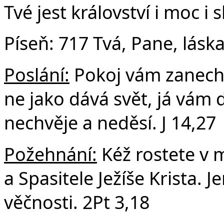
Tvé jest království i moc i
Píseň: 717 Tvá, Pane, lásk
Poslání:
Pokoj vám zanech
ne jako dává svět, já vám 
nechvěje a neděsí. J 14,27
Požehnání:
Kéž rostete v 
a Spasitele Ježíše Krista. 
věčnosti. 2Pt 3,18