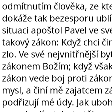
odmítnutím člověka, ze kt
dokáže tak bezesporu ublíž
situaci apoštol Pavel ve sv
takový zákon: Když chci č
zlo. Ve své nejvnitřnější b
zákonem Božím; když však 
zákon vede boj proti záko
mysl, a činí mě zajatcem 
podřizují mé údy. Jak ubo