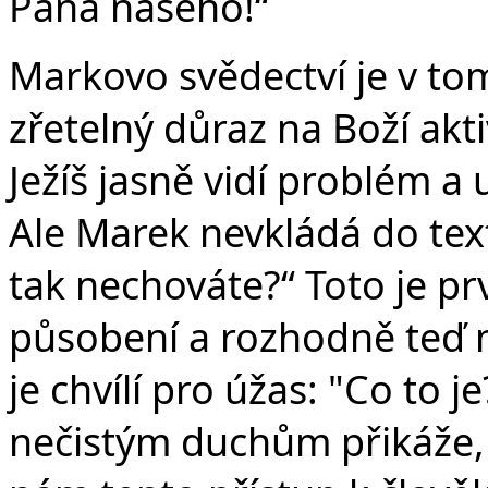
Pána našeho!“
Markovo svědectví je v to
zřetelný důraz na Boží akti
Ježíš jasně vidí problém a
Ale Marek nevkládá do textu
tak nechováte?“ Toto je pr
působení a rozhodně teď ne
je chvílí pro úžas: "Co to j
nečistým duchům přikáže, 