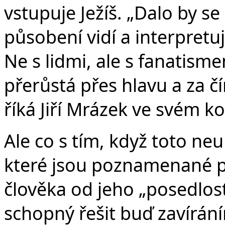
vstupuje Ježíš. „Dalo by se 
působení vidí a interpretuj
Ne s lidmi, ale s fanatism
přerůstá přes hlavu a za č
říká Jiří Mrázek ve svém k
Ale co s tím, když toto ne
které jsou poznamenané p
člověka od jeho „posedlost
schopný řešit buď zavírá