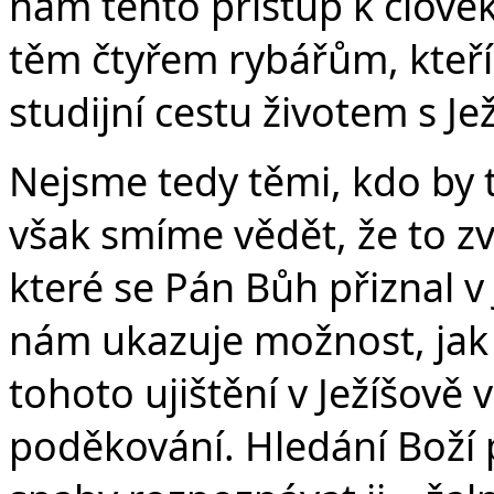
nám tento přístup k člověk
těm čtyřem rybářům, kteří 
studijní cestu životem s J
Nejsme tedy těmi, kdo by 
však smíme vědět, že to zvl
které se Pán Bůh přiznal v 
nám ukazuje možnost, jak n
tohoto ujištění v Ježíšově 
poděkování. Hledání Boží p