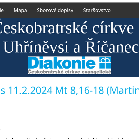
ie
Mapa
Sborové dopisy
Staršovstvo
Českobratrské církve
 Uhříněvsi a Říčane
s 11.2.2024 Mt 8,16-18 (Marti
4