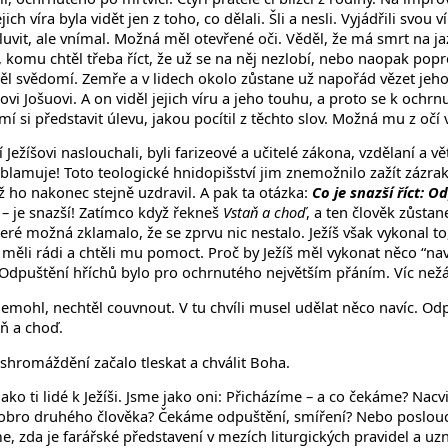
Jejich víra byla vidět jen z toho, co dělali. Šli a nesli. Vyjádřili sv
vit, ale vnímal. Možná měl otevřené oči. Věděl, že má smrt na ja
, komu chtěl třeba říct, že už se na něj nezlobí, nebo naopak popr
ěl svědomí. Zemře a v lidech okolo zůstane už napořád vězet jeho n
ovi Jošuovi. A on viděl jejich víru a jeho touhu, a proto se k och
si představit úlevu, jakou pocítil z těchto slov. Možná mu z očí vyt
ří Ježíšovi naslouchali, byli farizeové a učitelé zákona, vzdělaní 
blamuje! Toto teologické hnidopišství jim znemožnilo zažít zázrak
yž ho nakonec stejně uzdravil. A pak ta otázka:
Co je snazší říct: O
– je snazší! Zatímco když řekneš
Vstaň a choď
, a ten člověk zůstan
ré možná zklamalo, že se zprvu nic nestalo. Ježíš však vykonal to, v
 měli rádi a chtěli mu pomoct. Proč by Ježíš měl vykonat něco “navíc
. Odpuštění hříchů bylo pro ochrnutého největším přáním. Víc nežád
mohl, nechtěl couvnout. V tu chvíli musel udělat něco navíc. Odpušt
aň a choď.
 shromáždění začalo tleskat a chválit Boha.
o ti lidé k Ježíši. Jsme jako oni: Přicházíme – a co čekáme? Nacvič
obro druhého člověka? Čekáme odpuštění, smíření? Nebo poslouchám
zda je farářské představení v mezích liturgických pravidel a uz