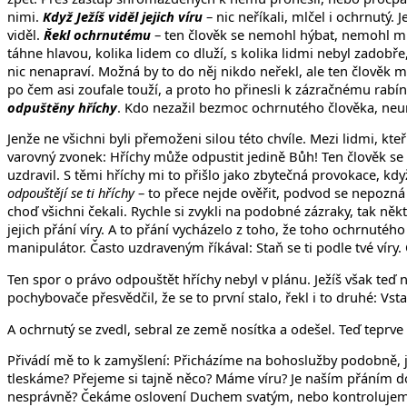
nimi.
Když Ježíš viděl jejich víru
– nic neříkali, mlčel i ochrnutý. 
viděl.
Řekl ochrnutému
– ten člověk se nemohl hýbat, nemohl mlu
táhne hlavou, kolika lidem co dluží, s kolika lidmi nebyl zadobře
nic nenapraví. Možná by to do něj nikdo neřekl, ale ten člověk m
po čem asi zoufale touží, a proto ho přinesli k zázračnému rabín
odpuštěny hříchy
. Kdo nezažil bezmoc ochrnutého člověka, neumí 
Jenže ne všichni byli přemoženi silou této chvíle. Mezi lidmi, kte
varovný zvonek: Hříchy může odpustit jedině Bůh! Ten člověk se 
uzdravil. S těmi hříchy mi to přišlo jako zbytečná provokace, kd
odpouštějí se ti hříchy
– to přece nejde ověřit, podvod se nepozná 
choď všichni čekali. Rychle si zvykli na podobné zázraky, tak někte
jejich přání víry. A to přání vycházelo z toho, že toho ochrnutého
manipulátor. Často uzdraveným říkával: Staň se ti podle tvé víry
Ten spor o právo odpouštět hříchy nebyl v plánu. Ježíš však teď ne
pochybovače přesvědčil, že se to první stalo, řekl i to druhé: Vst
A ochrnutý se zvedl, sebral ze země nosítka a odešel. Teď teprve
Přivádí mě to k zamyšlení: Přicházíme na bohoslužby podobně, jak
tleskáme? Přejeme si tajně něco? Máme víru? Je naším přáním d
nesprávně? Čekáme oslovení Duchem svatým, nebo kontrolujeme, 