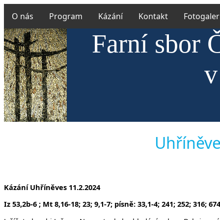
O nás
Program
Kázání
Kontakt
Fotogaler
Farní sbor 
v
Uhříněve
Kázání Uhříněves 11.2.2024
Iz 53,2b-6 ; Mt 8,16-18; 23; 9,1-7;
písně: 33,1-4; 241; 252; 316; 67