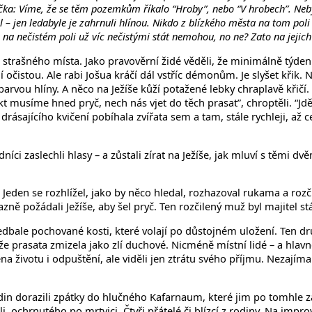
ka: Víme, že se těm pozemkům říkalo “Hroby”, nebo “V hrobech”. Nebyl 
al – jen ledabyle je zahrnuli hlínou. Nikdo z blízkého města na tom poli
 na nečistém poli už víc nečistými stát nemohou, no ne? Zato na jejich
oho strašného místa. Jako pravověrní židé věděli, že minimálně tý
 očistou. Ale rabi Jošua kráčí dál vstříc démonům. Je slyšet křik. N
barvou hlíny. A něco na Ježíše kůží potažené lebky chraplavě křičí.
fakt musíme hned pryč, nech nás vjet do těch prasat”, chroptěli. “Jdě
i drásajícího kvičení pobíhala zvířata sem a tam, stále rychleji, až
dníci zaslechli hlasy – a zůstali zírat na Ježíše, jak mluví s těmi 
Jeden se rozhlížel, jako by něco hledal, rozhazoval rukama a rozčil
azně požádali Ježíše, aby šel pryč. Ten rozčilený muž byl majitel s
dbale pochované kosti, které volají po důstojném uložení. Ten dr
 prasata zmizela jako zlí duchové. Nicméně místní lidé – a hlavně z
 životu i odpuštění, ale viděli jen ztrátu svého příjmu. Nezajímal
hodin dorazili zpátky do hlučného Kafarnaum, které jim po tomhle z
 ochrnutého po mrtvici. Čtyři přátelé či blízcí z rodiny. Na impro