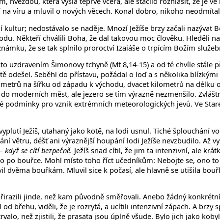
ím, hvězdou, která vyšla teprve včera, ale stačilo rozhlásit, že je
í na víru a mluvil o nových věcech. Konal dobro, nikoho neodmítal. 
í kultur; nedostávalo se naděje. Mnozí Ježíše brzy začali nazývat
svobodu. Někteří chválili Boha, že dal takovou moc člověku. Hledě
ámku, že se tak splnilo proroctví Izaiáše o trpícím Božím služeb
o uzdravením Šimonovy tchyně (Mt 8,14-15) a od té chvíle stále přic
stě odešel. Seběhl do přístavu, požádal o loď a s několika blízkými
ilometrů na šířku od západu k východu, dvacet kilometrů na délku o
y do moderních měst, ale jezero se tím výrazně nezmenšilo. Zvláštn
é podmínky pro vznik extrémních meteorologických jevů. Ve Star
vyplutí Ježíš, utahaný jako kotě, na lodi usnul. Tiché šplouchání 
ní větru, déšť ani výraznější houpání lodi Ježíše nevzbudilo. Až vy
 když se cítí bezpečně.
Ježíš snad cítil, že jim ta intenzivní, ale kr
bylo po bouřce. Mohl místo toho říct učedníkům: Nebojte se, ono to 
avil dvěma bouřkám. Mluvil sice k počasí, ale hlavně se utišila bou
u přirazili jinde, než kam původně směřovali. Anebo žádný konkrét
d břehu, viděli, že je rozrytá, a ucítili intenzivní zápach. A brzy s
valo, než zjistili, že prasata jsou úplně všude. Bylo jich jako koby