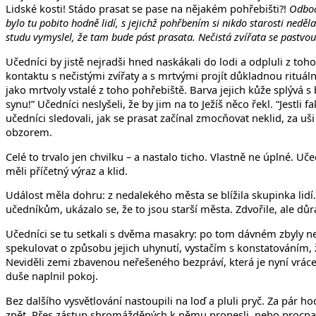
Lidské kosti! Stádo prasat se pase na nějakém pohřebišti?!
Odboč
bylo tu pobito hodně lidí, s jejichž pohřbením si nikdo starosti neděl
studu vymyslel, že tam bude pást prasata. Nečistá zvířata se pastvou
Učedníci by jistě nejradši hned naskákali do lodi a odpluli z t
kontaktu s nečistými zvířaty a s mrtvými projít důkladnou rituální
jako mrtvoly vstalé z toho pohřebiště. Barva jejich kůže splývá s 
synu!” Učedníci neslyšeli, že by jim na to Ježíš něco řekl. “Jestli 
učedníci sledovali, jak se prasat začínal zmocňovat neklid, za uš
obzorem.
Celé to trvalo jen chvilku – a nastalo ticho. Vlastně ne úplné. Uče
měli příčetný výraz a klid.
Událost měla dohru: z nedalekého města se blížila skupinka lidí. 
učedníkům, ukázalo se, že to jsou starší města. Zdvořile, ale důr
Učedníci se tu setkali s dvěma masakry: po tom dávném zbyly ne
spekulovat o způsobu jejich uhynutí, vystačím s konstatováním, že
Neviděli zemi zbavenou neřešeného bezpráví, která je nyní vrácena
duše naplnil pokoj.
Bez dalšího vysvětlování nastoupili na loď a pluli pryč. Za pár 
zpět. Přes zástup shromážděných k němu pronesli, nebo procpali,