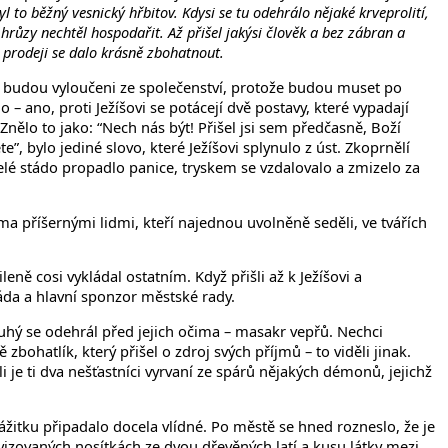
to běžný vesnický hřbitov. Kdysi se tu odehrálo nějaké krveprolití,
 hrůzy nechtěl hospodařit. Až přišel jakýsi člověk a bez zábran a
 prodeji se dalo krásně zbohatnout.
den budou vyloučeni ze společenství, protože budou muset po
o – ano, proti Ježíšovi se potácejí dvě postavy, které vypadají
 Znělo to jako: “Nech nás být! Přišel jsi sem předčasně, Boží
te”, bylo jediné slovo, které Ježíšovi splynulo z úst. Zkoprnělí
 celé stádo propadlo panice, tryskem se vzdalovalo a zmizelo za
dvěma příšernými lidmi, kteří najednou uvolněně seděli, ve tvářích
eně cosi vykládal ostatním. Když přišli až k Ježíšovi a
táda a hlavní sponzor městské rady.
uhý se odehrál před jejich očima – masakr vepřů. Nechci
bohatlík, který přišel o zdroj svých příjmů – to viděli jinak.
i je ti dva nešťastníci vyrvaní ze spárů nějakých démonů, jejichž
ážitku připadalo docela vlídné. Po městě se hned rozneslo, že je
vizovaných nosítkách ze dvou dřevěných latí a kusu látky mezi