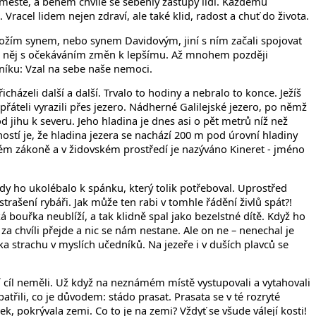
 ve městě, a během chvíle se seběhly zástupy lidí. Každému
Vracel lidem nejen zdraví, ale také klid, radost a chuť do života.
 Božím synem, nebo synem Davidovým, jiní s ním začali spojovat
li na něj s očekáváním změn k lepšímu. Až mnohem později
níku: Vzal na sebe naše nemoci.
házeli další a další. Trvalo to hodiny a nebralo to konce. Ježíš
 přáteli vyrazili přes jezero. Nádherné Galilejské jezero, po němž
d jihu k severu. Jeho hladina je dnes asi o pět metrů níž než
ostí je, že hladina jezera se nachází 200 m pod úrovní hladiny
ém zákoně a v židovském prostředí je nazýváno Kineret - jméno
vody ho ukolébalo k spánku, který tolik potřeboval. Uprostřed
strašení rybáři. Jak může ten rabi v tomhle řádění živlů spát?!
átká bouřka neublíží, a tak klidně spal jako bezelstné dítě. Když ho
za chvíli přejde a nic se nám nestane. Ale on ne – nenechal je
řka strachu v myslích učedníků. Na jezeře i v duších plavců se
ní cíl neměli. Už když na neznámém místě vystupovali a vytahovali
patřili, co je důvodem: stádo prasat. Prasata se v té rozryté
lek, pokrývala zemi. Co to je na zemi? Vždyť se všude válejí kosti!