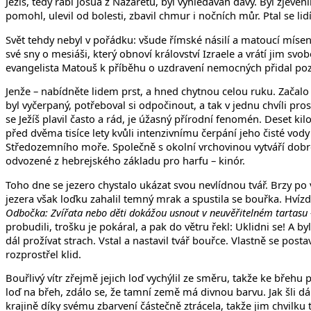
Ježíš, tedy rabi Jošua z Nazaretu, byl vyhledáván davy. Byl zjeven
pomohl, ulevil od bolesti, zbavil chmur i nočních můr. Ptal se lid
Svět tehdy nebyl v pořádku: všude římské násilí a matoucí mísen
své sny o mesiáši, který obnoví království Izraele a vrátí jim 
evangelista Matouš k příběhu o uzdravení nemocných přidal pozn
Jenže – nabídněte lidem prst, a hned chytnou celou ruku. Začalo t
byl vyčerpaný, potřeboval si odpočinout, a tak v jednu chvíli pro
se Ježíš plavil často a rád, je úžasný přírodní fenomén. Deset k
před dvěma tisíce lety kvůli intenzivnímu čerpání jeho čisté vod
Středozemního moře. Společně s okolní vrchovinou vytváří dobr
odvozené z hebrejského základu pro harfu – kinór.
Toho dne se jezero chystalo ukázat svou nevlídnou tvář. Brzy po 
jezera však loďku zahalil temný mrak a spustila se bouřka. Hvízdá
Odbočka: Zvířata nebo děti dokážou usnout v neuvěřitelném tartasu –
probudili, trošku je pokáral, a pak do větru řekl: Uklidni se! A 
dál prožívat strach. Vstal a nastavil tvář bouřce. Vlastně se post
rozprostřel klid.
Bouřlivý vítr zřejmě jejich loď vychýlil ze směru, takže ke břeh
loď na břeh, zdálo se, že tamní země má divnou barvu. Jak šli dál o
krajině díky svému zbarvení částečně ztrácela, takže jim chvilku tr