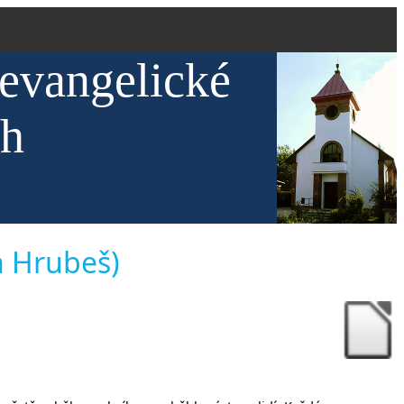
 evangelické
ch
n Hrubeš)