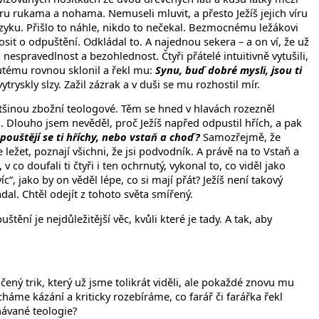
ou víru rukama a nohama. Nemuseli mluvit, a přesto Ježíš jejich víru
zyku. Přišlo to náhle, nikdo to nečekal. Bezmocnému ležákovi
osit o odpuštění. Odkládal to. A najednou sekera – a on ví, že už
espravedlnost a bezohlednost. Čtyři přátelé intuitivně vytušili,
rnutému rovnou sklonil a řekl mu:
Synu, buď dobré mysli, jsou ti
ryskly slzy. Zažil zázrak a v duši se mu rozhostil mír.
a většinou zbožní teologové. Těm se hned v hlavách rozezněl
. Dlouho jsem nevěděl, proč Ježíš napřed odpustil hřích, a pak
dpouštějí se ti hříchy, nebo vstaň a choď?
Samozřejmě, že
e ležet, poznají všichni, že jsi podvodník. A právě na to Vstaň a
 co doufali ti čtyři i ten ochrnutý, vykonal to, co viděl jako
”, jako by on věděl lépe, co si mají přát? Ježíš není takový
al. Chtěl odejít z tohoto světa smířený.
ění je nejdůležitější věc, kvůli které je tady. A tak, aby
ený trik, který už jsme tolikrát viděli, ale pokaždé znovu mu
e kázání a kriticky rozebíráme, co farář či farářka řekl
návané teologie?