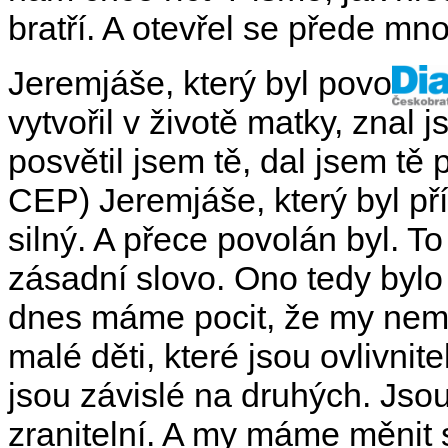
bratří. A otevřel se přede mn
Jeremjáše, který byl povolán,
vytvořil v životě matky, znal j
posvětil jsem tě, dal jsem tě
CEP) Jeremjáše, který byl příl
silný. A přece povolán byl. To
zásadní slovo. Ono tedy bylo
dnes máme pocit, že my nemů
malé děti, které jsou ovlivnit
jsou závislé na druhých. Jsou
zranitelní. A my máme měnit 