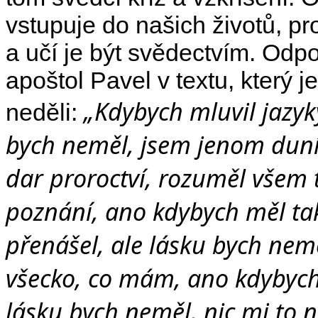
vstupuje do našich životů, pr
a učí je být svědectvím. Odpo
apoštol Pavel v textu, který j
„Kdybych mluvil jazyk
neděli:
bych neměl, jsem jenom duníc
dar proroctví, rozuměl všem 
poznání, ano kdybych měl tak
přenášel, ale lásku bych nem
všecko, co mám, ano kdybych
lásku bych neměl, nic mi to 