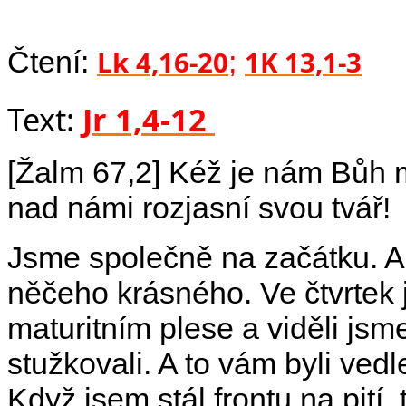
Čtení:
Lk 4,16-20
;
1K 13,1-3
Text:
Jr 1,4-12
[Žalm 67,2] Kéž je nám Bůh 
Čes
nad námi rozjasní svou tvář!
Jsme společně na začátku. A
něčeho krásného. Ve čtvrtek
maturitním plese a viděli jsm
stužkovali. A to vám byli ved
Když jsem stál frontu na pití,