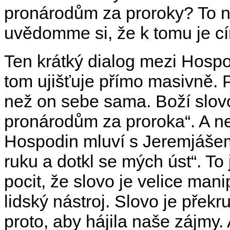
pronárodům za proroky? To n
uvědomme si, že k tomu je cí
Ten krátký dialog mezi Hosp
tom ujišťuje přímo masivně. 
než on sebe sama. Boží slovo 
pronárodům za proroka“. A ne
Hospodin mluví s Jeremjášem
ruku a dotkl se mých úst“. T
pocit, že slovo je velice man
lidský nástroj. Slovo je přek
proto, aby hájila naše zájmy.