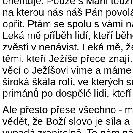
orientuje. Pouze s Marií touž
na kterou nás náš Pán povolá
opřít. Ptám se spolu s vámi n
Leká mě příběh lidí, kteří b
zvěstí v nenávist. Leká mě, ž
těmi, kteří Ježíše přece znají.
věcí o Ježíšovi víme a máme 
široká škála rolí, ve kterých
primánů po dospělé lidi, kteří
Ale přesto přese všechno - 
vědět, že Boží slovo je síla 
vypadá zranitelně. To nám ná