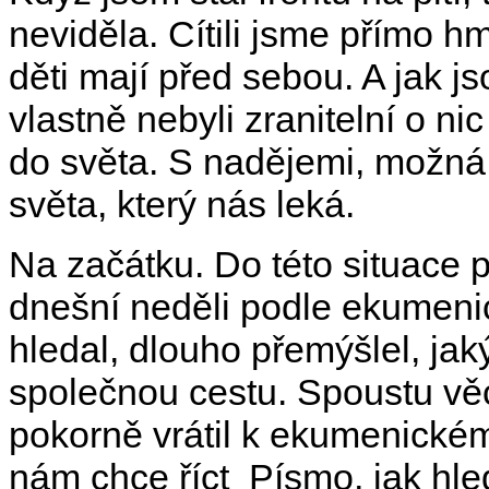
neviděla. Cítili jsme přímo h
děti mají před sebou. A jak js
vlastně nebyli zranitelní o n
do světa. S nadějemi, možná i
v U
světa, který nás leká.
Na začátku. Do této situace p
dnešní neděli podle ekumeni
hledal, dlouho přemýšlel, jaký
společnou cestu. Spoustu věc
pokorně vrátil k ekumenickém
nám chce říct Písmo, jak hled