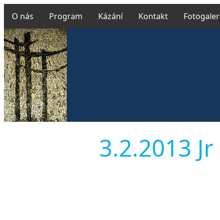
O nás
Program
Kázání
Kontakt
Fotogaler
Far
3.2.2013 Jr 