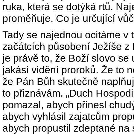
ruka, která se dotýká rtů. Na
proměňuje. Co je určující vů
Tady se najednou ocitáme v 
začátcích působení Ježíše z N
je právě to, že Boží slovo se
jakási vidění proroků. Že to n
že Pán Bůh skutečně naplňuje t
to přiznávám. „Duch Hospodi
pomazal, abych přinesl chud
abych vyhlásil zajatcům prop
abych propustil zdeptané na s