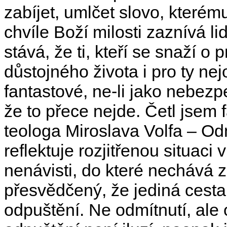
zabíjet, umlčet slovo, které
chvíle Boží milosti zaznívá li
stává, že ti, kteří se snaží o
důstojného života i pro ty ne
fantastové, ne-li jako nebezpe
že to přece nejde. Četl jsem
teologa Miroslava Volfa – O
reflektuje rozjitřenou situaci 
nenávisti, do které nechává z
přesvědčený, že jediná cesta
odpuštění. Ne odmítnutí, ale 