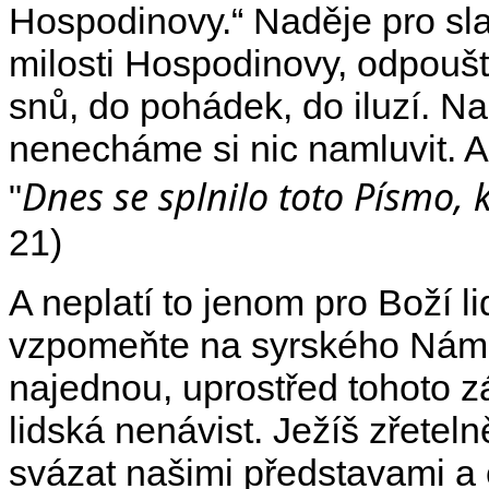
Hospodinovy.“ Naděje pro sla
milosti Hospodinovy, odpouště
snů, do pohádek, do iluzí. Na 
nenecháme si nic namluvit. A
Dnes se splnilo toto Písmo, kt
"
21)
A neplatí to jenom pro Boží li
vzpomeňte na syrského Náma
najednou, uprostřed tohoto z
lidská nenávist. Ježíš zřetel
svázat našimi představami a 