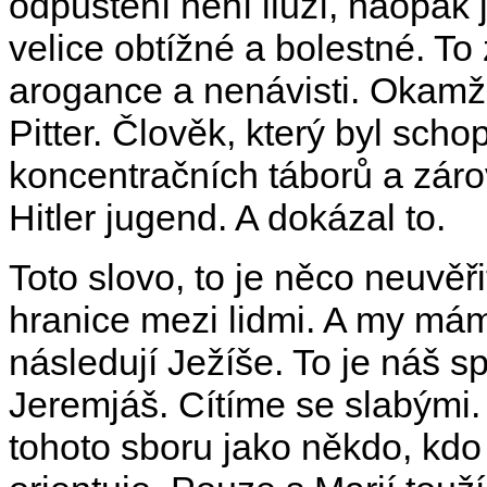
odpuštění není iluzí, naopak j
velice obtížné a bolestné. T
arogance a nenávisti. Okamži
Pitter. Člověk, který byl sch
koncentračních táborů a záro
Hitler jugend. A dokázal to.
Toto slovo, to je něco neuvěř
hranice mezi lidmi. A my mám
následují Ježíše. To je náš s
Jeremjáš. Cítíme se slabými.
tohoto sboru jako někdo, kdo