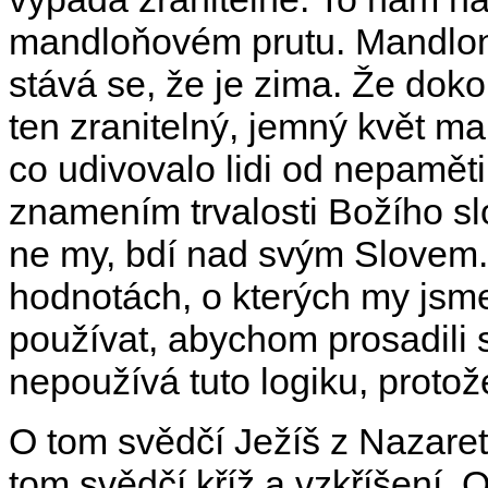
mandloňovém prutu. Mandloně 
stává se, že je zima. Že doko
ten zranitelný, jemný květ ma
co udivovalo lidi od nepaměti
znamením trvalosti Božího s
ne my, bdí nad svým Slovem. 
hodnotách, o kterých my jsm
používat, abychom prosadili 
nepoužívá tuto logiku, proto
O tom svědčí Ježíš z Nazaret
tom svědčí kříž a vzkříšení. 