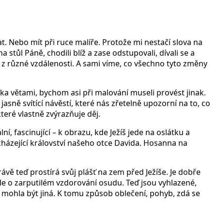
. Nebo mít při ruce malíře. Protože mi nestačí slova na
tůl Páně, chodili blíž a zase odstupovali, dívali se a
 z různé vzdálenosti. A sami víme, co všechno tyto změny
ka větami, bychom asi při malování museli provést jinak.
asně svítící návěstí, které nás zřetelně upozorní na to, co
teré vlastně zvýrazňuje děj.
, fascinující – k obrazu, kde Ježíš jede na oslátku a
cházející království našeho otce Davida. Hosanna na
rávě teď prostírá svůj plášť na zem před Ježíše. Je dobře
 ale o zarputilém vzdorování osudu. Teď jsou vyhlazené,
 mohla být jiná. K tomu způsob oblečení, pohyb, zdá se