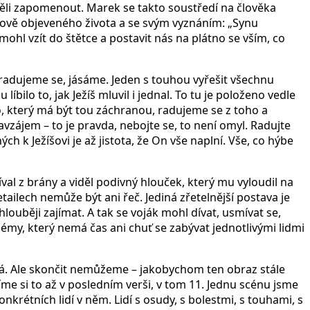
měli zapomenout. Marek se takto soustředí na člověka
nově objeveného života a se svým vyznáním: „Synu
hl vzít do štětce a postavit nás na plátno se vším, co
adujeme se, jásáme. Jeden s touhou vyřešit všechnu
íbilo to, jak Ježíš mluvil i jednal. To tu je položeno vedle
o, který má být tou záchranou, radujeme se z toho a
avzájem – to je pravda, nebojte se, to není omyl. Radujte
h k Ježíšovi je až jistota, že On vše naplní. Vše, co hýbe
al z brány a viděl podivný hlouček, který mu vyloudil na
etailech nemůže být ani řeč. Jediná zřetelnější postava je
hlouběji zajímat. A tak se voják mohl dívat, usmívat se,
lémy, který nemá čas ani chuť se zabývat jednotlivými lidmi
má. Ale skončit nemůžeme – jakobychom ten obraz stále
me si to až v posledním verši, v tom 11. Jednu scénu jsme
nkrétních lidí v něm. Lidí s osudy, s bolestmi, s touhami, s