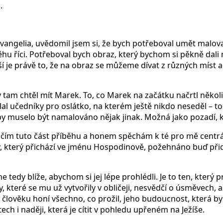
.
angelia, uvědomil jsem si, že bych potřeboval umět malovat
říci. Potřeboval bych obraz, který bychom si pěkně dali na s
í je právě to, že na obraz se můžeme dívat z různých míst a
tam chtěl mít Marek. To, co Marek na začátku načrtl několi
al učedníky pro oslátko, na kterém ještě nikdo neseděl – to j
o by muselo být namalováno nějak jinak. Možná jako pozadí, k
očím tuto část příběhu a honem spěchám k té pro mě centrální
ný, který přichází ve jménu Hospodinově, požehnáno buď při
 tedy blíže, abychom si jej lépe prohlédli. Je to ten, který p
ky, které se mu už vytvořily v obličeji, nesvědčí o úsměvech,
člověku honí všechno, co prožil, jeho budoucnost, která by
ch i naději, která je cítit v pohledu upřeném na Ježíše.