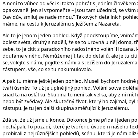
A není to vůbec od věci si takto pohrát s jedním člověke
opakovaně. Jen si vzpomeňte – jsou tam učedníci, se vším
Davidův, smiluj se nade mnou.“ Takových detailních pohled
máme, na cestu k Jeruzalému s Ježíšem z Nazareta.
Ale to je jenom jeden pohled. Když poodstoupíme, vnímám
bolest světa, druhý s nadějí, že se to urovná u něj doma, tře
sebe, to je cítit z paradoxního radostného volání Hosana,
doufáme v něho. Nemůžeme jít tak do detailů, ale je tu cíti
se, volejte s námi, pojďte s námi a s Ježíšem do Jeruzaléma
zástupem, vše, co se tu nakumulovalo.
A pak tu máme ještě jeden pohled. Museli bychom hodně poo
tváři úsměv. To už je úplně jiný pohled. Volání sotva doléh
snad ta na oslátku. Skupina to není tak velká, aby z ní měl
nebo být zvědavý. Ale skutečný život, který ho zajímal, by
zástupu. Je tu jen další skupina směřující k Jeruzalému.
Zdá se, že už jsme u konce. Dokonce jsme přidali jeden p
nechápali. To pozadí, které je tvořeno úvodem našeho text
probírali z nejrůznějších pohledů, scénu, která je nám blízk