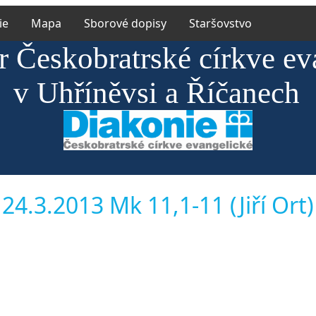
ie
Mapa
Sborové dopisy
Staršovstvo
r Českobratrské církve ev
v Uhříněvsi a Říčanech
24.3.2013 Mk 11,1-11 (Jiří Ort)