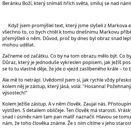
Beránku Boží, který snímáš hřích světa, smiluj se nad námi
Když jsem promýšlel text, který jsme slyšeli z Markova ev
všechno to, co bych chtěl k tomu dnešnímu Markovu příběhu 
přemýšleli o něm. Důvod, proč by dnes byl obraz snad lepš
mohou udělat.
Začneme od začátku. Co by na tom obrazu mělo být. Co by 
Důraz, který je jednoduše vykreslen popisem, jak Ježíš posl
se to tu vlastně děje, že jde o vjezd zaslíbeného krále – t
Ale mě to netrápí. Uvědomil jsem si, jak rychle vždy přesk
kolem něj je zástup, který jásá, volá: "Hosanna! Požehna
výsostech!"
Kolem Ježíše zástup. A v něm člověk. Zaujal nás. Přistoupíme
vystižen. S detailem obličeje. Ten člověk má starosti. Vrás
snad i úsměv nám tam pan malíř naznačil. Hlavou se tomu 
nám, že toho člověka známe. Že s ním cítíme v jeho staroste