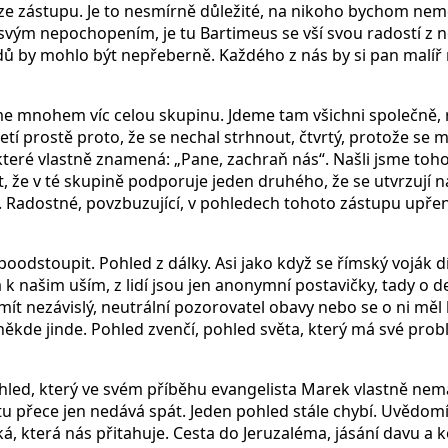
m ze zástupu. Je to nesmírně důležité, na nikoho bychom ne
 svým nepochopením, je tu Bartimeus se vší svou radostí z 
ů by mohlo být nepřeberně. Každého z nás by si pan malíř mo
e mnohem víc celou skupinu. Jdeme tam všichni společně, r
tí prostě proto, že se nechal strhnout, čtvrtý, protože se mu l
 které vlastně znamená: „Pane, zachraň nás“. Našli jsme toh
t, že v té skupině podporuje jeden druhého, že se utvrzují n
. Radostné, povzbuzující, v pohledech tohoto zástupu upřenýc
dstoupit. Pohled z dálky. Asi jako když se římský voják dív
á k našim uším, z lidí jsou jen anonymní postavičky, tady o d
 mít nezávislý, neutrální pozorovatel obavy nebo se o ni měl 
l někde jinde. Pohled zvenčí, pohled světa, který má své prob
ohled, který ve svém příběhu evangelista Marek vlastně ne
u přece jen nedává spát. Jeden pohled stále chybí. Uvědomí
á, která nás přitahuje. Cesta do Jeruzaléma, jásání davu a ko