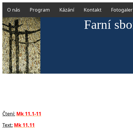
O nás
Program
Kázání
Kontakt
Fotogaler
Farní sbo
Čtení:
Mk 11,1-11
Text:
Mk 11,11